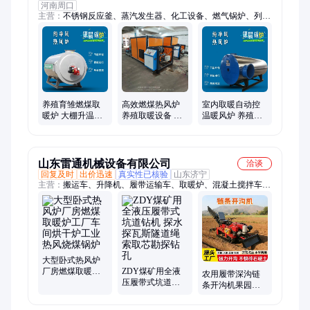
河南周口
主营：
不锈钢反应釜、蒸汽发生器、化工设备、燃气锅炉、列管
式换热器、管壳式换热器、不锈钢储罐
养殖育雏燃煤取
高效燃煤热风炉
室内取暖自动控
暖炉 大棚升温炉
养殖取暖设备 定
温暖风炉 养殖场
厂房增温热风炉
做各种规格银晨
育雏保温热风炉
智能控温烘干炉
锅炉
烧柴燃煤热风机
山东雷通机械设备有限公司
洽谈
回复及时
出价迅速
真实性已核验
山东济宁
主营：
搬运车、升降机、履带运输车、取暖炉、混凝土搅拌车、
注浆打孔钻机、室内外造雪机、水泥搅拌运输机、座驾清雪除雪
车、大型人工降雪机、运输车
大型卧式热风炉
厂房燃煤取暖炉
ZDY煤矿用全液
农用履带深沟链
工厂车间烘干炉
压履带式坑道钻
条开沟机果园农
工业热风烧煤锅
机 探水探瓦斯隧
田多功能可带耕
炉
道绳索取芯勘探
地自走式挖坑机