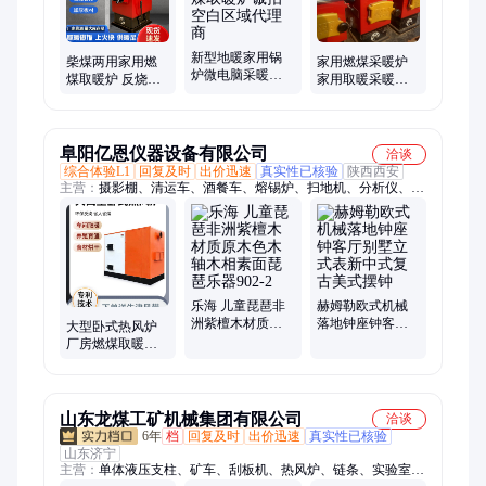
新型地暖家用锅
柴煤两用家用燃
家用燃煤采暖炉
炉微电脑采暖炉
煤取暖炉 反烧气
家用取暖采暖气
农村燃煤取暖炉
化地暖省煤采暖
化炉燃煤 冬季反
诚招空白区域代
炉 全国供应
烧气化炉取暖炉
理商
阜阳亿恩仪器设备有限公司
洽谈
综合体验L1
回复及时
出价迅速
真实性已核验
陕西西安
主营：
摄影棚、清运车、酒餐车、熔锡炉、扫地机、分析仪、监
测仪、刻绘机、采泥器、望远镜、后拖车、保护箱、地暖垫、脚
手架、测量仪、电子狗、车顶架、轮毂罩、加湿器、发热芯、电
子称、电子秤、环钻机、离子计、油箱罩
乐海 儿童琵琶非
赫姆勒欧式机械
洲紫檀木材质原
落地钟座钟客厅
大型卧式热风炉
木色木轴木相素
别墅立式表新中
厂房燃煤取暖炉
面琵琶乐器902-2
式复古美式摆钟
工厂车间烘干炉
工业热风烧煤锅
炉
山东龙煤工矿机械集团有限公司
洽谈
6年
档
回复及时
出价迅速
真实性已核验
山东济宁
主营：
单体液压支柱、矿车、刮板机、热风炉、链条、实验室工