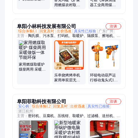
鲁克玛暖气炉家
可燃气体探测报
工厂车间烘干炉
用燃煤农村取暖
器工业商用煤气
工业热风烧煤锅
炉带暖气片小型
液化气天然气油
炉
锅炉双气化节能
漆浓度气体检测
环保
仪
阜阳小林科技发展有限公司
洽谈
综合体验L1
回复及时
出价迅速
真实性已核验
广东广州
主营：
陶氏膜、污水泵、打码机、取暖炉、隔膜泵、擦地机、升
降机、减速机、配电箱、上料机、养鱼泵、封边机、抽水泵、烘
干机、晾衣杆、暖风机、吹地机、合缝机、灌装机、增压泵、卷
闸门、喷雾机、控制器、潜水泵、气压罐、吸料机
家用燃煤取暖炉
煤柴两用 采暖做
饭一体 节能环保
乐串烧烤烤串机
环链电动葫芦运
家用单双层无烟
行移动鬼头式1吨
自动旋转室内烤
2T3吨工业升降提
肉串多功能电烧
升机380V链条起
烤炉
重
阜阳菲勒科技有限公司
洽谈
安心购
综合体验L2
回复及时
出价迅速
真实性已核验
浙江杭州
主营：
密封机、豆腐机、压线钳、取暖炉、过滤桶、送丝机、球
栅尺、缝纫机、热熔胶、电贝斯、起车架、分散机、测量仪、锂
电池、洗手间、二胡琴、磨刀器、储水桶、干磨机、炒茶机、风
淋室、循环泵、喷漆枪、灌浆机、原汁机、粉碎机