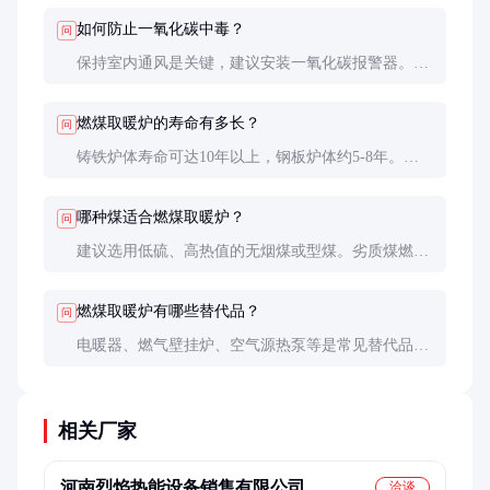
长期使用更经济。
如何防止一氧化碳中毒？
问
保持室内通风是关键，建议安装一氧化碳报警器。定
期检查烟道是否堵塞，确保燃烧充分。夜间使用时可
稍微开窗通风。
燃煤取暖炉的寿命有多长？
问
铸铁炉体寿命可达10年以上，钢板炉体约5-8年。定
期维护和正确使用可延长使用寿命。
哪种煤适合燃煤取暖炉？
问
建议选用低硫、高热值的无烟煤或型煤。劣质煤燃烧
效率低，污染大，且易产生大量烟尘和硫化物。
燃煤取暖炉有哪些替代品？
问
电暖器、燃气壁挂炉、空气源热泵等是常见替代品，
但初期投入和运行成本较高。根据当地能源供应和预
算选择最合适的供暖方式。
相关厂家
河南烈焰热能设备销售有限公司
洽谈