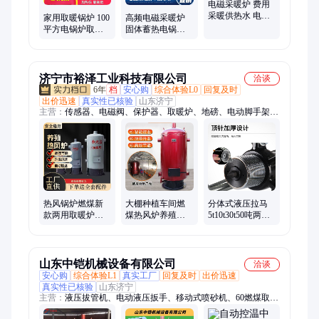
电磁采暖炉 费用
采暖供热水 电热
家用取暖锅炉 100
高频电磁采暖炉
锅炉开水锅炉 德
平方电锅炉取暖
固体蓄热电锅炉
威赫
加热快 电磁采暖
壁挂式电采暖炉
炉 代替燃煤
家用电磁锅炉
济宁市裕泽工业科技有限公司
洽谈
6年
档
安心购
综合体验L0
回复及时
出价迅速
真实性已核验
山东济宁
主营：
传感器、电磁阀、保护器、取暖炉、地磅、电动脚手架、
装载机电子秤、机械抓手、砌筑升降平台、光伏板升降机、内撑
吊具、混凝土振动棒、打标机、研磨机、裁切机、平移门电机、
超市防盗门、磨片磨头、滑移机、消防机器人、农业打药机、履
带底盘、消防器材
热风锅炉燃煤新
大棚种植车间燃
分体式液压拉马
款两用取暖炉节
煤热风炉养殖育
5t10t30t50吨两爪
能热风养殖场大
雏鸡鸭鹅猪羊增
三爪分离式拔轮
棚增温神器热
温厂房取暖恒温
器整体式
烘干
山东中铠机械设备有限公司
洽谈
安心购
综合体验L1
真实工厂
回复及时
出价迅速
真实性已核验
山东济宁
主营：
液压拔管机、电动液压扳手、移动式喷砂机、60燃煤取暖
炉、箱式喷砂机、智能清淤机器人、液压升降柱、等离子切割