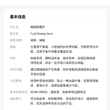
基本信息
中文名
燃煤取暖炉
英文名
Coal Heating Stove
材质/材料
铸铁、钢板
用途
主要用于家庭、小型场所的冬季供暖，可附带烹饪功
能，适用于集中供暖未覆盖区域。
特性
热效率高，燃料成本低，操作简单，但需定期添煤、
清理灰渣，存在一定环境污染和安全风险。
作用/功能
通过燃烧煤炭产生热量，经炉体散热或烟道热交换提
升室内温度。
注意事项
使用时需保持通风，防止一氧化碳中毒；定期清理烟
道，避免火灾；选择低硫煤减少污染。
参考价格区间
约500-3000元，视材质、热效率和品牌而定
选购要点
关注热效率、材质耐用性、安全防护设计、烟道密封
性，优先选择有安全认证的产品。