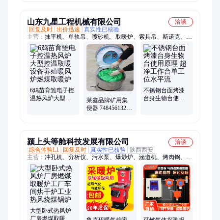
机
应
山东九星工程机械有限公司
洽谈
回复及时
出价迅速
真实性已核验
主营：
抹平机、单轨吊、喷砂机、取暖炉、索具吊、斯诺克、弯
曲机、抛丸机、凿岩机、改锚机、弧焊机、止回阀、推雪板、台
球桌、除雪板、分切机、过滤器、卷板机、搅拌机、卷圆机、养
护室、传感器、钻机
6鸡苗育雏电子控
不锈钢台面烤漆
温热风炉大型控
台身生物台使用
莱鑫品牌矿用集
温取暖设备养殖
原理 超净工作台
便器 748456132型
暖风炉燃煤取暖
单工位水平流
号便携式马桶 无
炉
需水冲
颍上头等舱科技发展有限公司
洽谈
综合体验L1
回复及时
真实性已核验
陕西西安
主营：
冲孔机、分析仪、污水泵、爆炒炉、涵道机、烤肉锅、体
测仪、茶边柜、床围栏、摄像头、雾化机、抽气罩、修剪机、冲
牙器、除草机、除尘除、洗牙器、清洁仪、钥匙扣、电子秤、电
磁钻、三轮车、电热杯、茶桌边、展示柜
大型卧式热风炉
厂房燃煤取暖炉