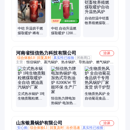
机、玻璃搬运车、龙门压力机、船式洗车槽、履带绳锯机、矿用
井下电视、柴油防汛泵车、车载式马路吹风机、镗孔镗焊机、吸
粪车、除雪滚刷、破拆工具组、液压板换夹紧器、封闭式扫雪
机、机耕船、智能张拉设备、智能压浆台车、中部取样机、液压
自动控温中铠畜
顶管机
牧养殖燃煤取暖
炉自动升温热风
中铠 升温烘干燃
中铠 自动升温燃
炉
煤取暖炉 稀有花
煤取暖炉 1200型
卉种植供暖炉
育雏采暖炉 湿料
烘干炉
河南省恒信热力科技有限公司
洽谈
综合体验L0
回复及时
真实性已核验
河南周口
主营：
恒信锅炉、蒸汽锅炉、热水锅炉、导热油炉、燃气锅炉、
燃油锅炉、生物质锅炉、电加热锅炉、工业锅炉、蒸汽发生器、
燃气蒸汽发生器
立式热水锅炉 1吨
生物质热风炉 全
生物质颗粒燃煤
恒信热力牌电加
自动菊花食品烘
取暖炉全自动 燃
热锅炉 电加热式
干专用热风锅炉
油蒸汽锅炉厂家
导热油炉 8200KW
厂家发货 烘干炉
节能环保 生产厂
型
家
山东银晨锅炉有限公司
洽谈
安心购
综合体验L1
回复及时
出价迅速
真实性已核验