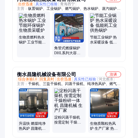
出价迅速
真实性已核验
青海西宁
主营：
纵置锅炉、工业锅炉、燃气锅炉、热水锅炉、蒸汽锅炉、
横置锅炉、冷凝锅炉、燃煤锅炉、环保锅炉、采暖锅炉、燃油锅
炉、导热油锅炉、汽水两用锅炉、生物质颗粒锅炉
生物质燃料热水
节能工业锅炉 热
锅炉 工业节能环
水采暖设备 低能
保锅炉 生物质采
耗工业供热锅炉
角管式燃煤锅炉
暖炉
DHL系列大容量
工业热能专用
衡水昌隆机械设备有限公司
洽谈
综合体验L0
回复及时
出价迅速
真实性已核验
河北衡水
主营：
干燥机、三盐干燥机、闪蒸干燥机、纯净热风炉、燃气直
燃炉、振动流化床干燥机
淀粉闪蒸干燥机
按需定制 干燥粉
升温快 燃煤纯净
生物质颗粒热风
碎一体机 昌隆机
热风炉 昌隆机械
炉 生产厂家 热效
械 生产厂家
生产厂家 按需定
率高 昌隆机械 按