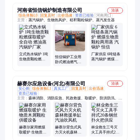
钻孔
跨境
河南省恒信锅炉制造有限公司
洽谈
综合体验L0
回复及时
出价迅速
资质已核验
河南周口
主营：
蒸汽锅炉、生物热风炉、秸秆颗粒锅炉、蒸汽发生器
立式热水锅炉 1吨
厂家供应 6吨链条
恒信锅炉工业用
生物质颗粒燃煤
蒸汽锅炉 燃煤生
卧式燃油燃气蒸
取暖炉全自动 燃
物质颗粒两用蒸
汽锅炉升温快快
油蒸汽锅炉厂家
汽锅炉 恒信
产气快蒸汽发生
器
赫赛尔应急设备(河北)有限公司
洽谈
安心购
综合体验L1
真实工厂
回复及时
出价迅速
资质已核验
主营：
森林消防、消防应急、民政救援、取暖炉、防洪防汛、电
力设备、工程施工、水域救援、地震救援
赫赛尔家用燃煤
赫赛尔背负式风
林业救生三号灭
取暖炉 生物质木
力灭火机森林救
火工具手持式20
屑颗粒供暖设备
援单缸汽油吹风
条钢丝扑火把供