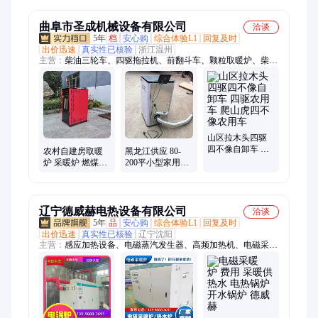
制
需定制
曲阜市圣成机械设备有限公司
洽谈
5年
档
安心购
综合体验L1
回复及时
出价迅速
真实性已核验
浙江温州
主营：
柴油三轮车、四驱拖拉机、前翻斗车、颗粒取暖炉、柴油
翻斗车、液压打包机、饲料粉碎机、四驱农用车、四不像拖拉
机、工程自卸三轮车、柴油自卸三轮车、废纸打包机
山区拉木头四驱
四不像自卸车 四
农村自建房取暖
黑龙江供应 80-
驱农用车 爬山虎
炉 采暖炉 燃煤家
200平小型家用燃
四不像农用车
用锅炉 地暖暖气
煤采暖颗粒取暖
热风炉
炉
辽宁德威赫电热设备有限公司
洽谈
5年
品
安心购
综合体验L1
回复及时
出价迅速
真实性已核验
辽宁沈阳
主营：
感应加热设备、电磁蒸汽发生器、高频加热机、电磁采暖
炉、电锅炉、电磁锅炉、电热锅炉、电采暖炉、热水锅炉、电取
暖炉、导热油炉、中频炉、熔炼炉、半导体电锅炉、全导体电锅
炉、燃气容积式热水炉、电磁热风炉、燃气锅炉、高频淬火炉、
高频炉、电磁回转窑、轴承加热器、风道加热器、管道加热器、
商用燃气容积式热水器