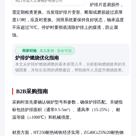
周口市远大太康锅炉有限公司
炉排片是易损件，
需定期检查更换。当发现炉排片变形、断裂或磨损超过原厚
度1/3时，应及时更换。润滑系统要保持良好状态，轴承温度
不应超过70℃。停炉时要彻底清除炉排上的煤渣，防止腐
蚀。
商家经验
真实案例 · 安全可信
炉排炉燃烧优化指南
本文从炉排炉燃烧调整的基本原理入手，分析影响燃烧效率的关
键因素，并给出实用的调整建议，帮助操作人员提升燃烧效果。
B2B采购指南
采购时首先要确认锅炉型号和参数，确保炉排匹配。关键指
标包括炉排面积（通常0.5-5m²）、通风率（15-25%）、耐
温等级（≥1000℃）和机械强度。

材质方面，HT250耐热铸铁经济实用，ZG40Cr25Ni20耐热钢