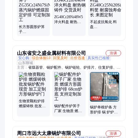
ZG40Cr28Ni48W5
淬火料盘 耐热钢
不起皮抗氧化 料
长方形圆形炉箅
铸件 交货及时
盘
子
ZG40Cr25Ni20Si2
ZG35Cr24Ni7SiN
料筐 耐腐蚀寿命
蒸汽锅炉燃煤固
长 来图定制
定炉排 可定制加
工
山东省安之盛金属材料有限公司
洽谈
安心购
综合体验L0
回复及时
出价迅速
真实性已核验
山东聊城
主营：
省煤器管、锅炉配件、锅炉链轮、炉排片、往复炉排、纸
加工炉排、锅炉炉排配件、锅炉风帽、锅炉齿轮、工业锅炉、异
型检查门、垃圾焚烧炉、铸铁人孔门、锅炉省煤器、单双排输送
轮、起重异形链轮组
生物资颗粒炉排
燃煤铸铁 批发锅
锅炉配件炉箅子
锅炉单根炉条 方
炉配件 现货 加工
厂家 生物质 燃煤
形炉排 锅 炉炉底
定制方形锅炉炉
方形圆形炉排
燃煤圆形炉箅子
门
68cm炉底 支持定
铸造件加工 异形
制加工
件
周口市远大太康锅炉有限公司
洽谈