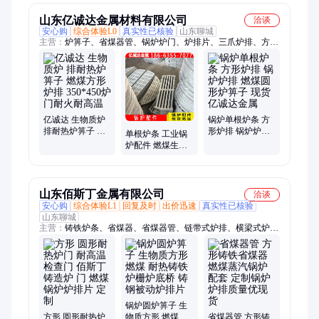
山东亿诚达金属材料有限公司
洽谈
安心购
综合体验L0
真实性已核验
山东聊城
主营：
炉箅子、省煤器管、锅炉炉门、炉排片、三爪炉排、方形
炉门、鱼鳞炉排、横梁炉排、链条炉排、四爪炉排、框链刮板、
主动链轮、不锈钢风帽、锅炉主动轮、耐高温炉门、流化床风帽
亿诚达 生物质炉
锅炉单根炉条 方
排耐热炉箅子 燃
形炉排 锅炉炉排
单根炉条 工业锅
煤方形炉排
燃煤圆形炉箅子
炉配件 燃煤生物
350*450炉门耐火
现货 亿诚达金属
质颗粒用炉箅子
耐高温
方形圆形炉排
山东佰斯丁金属有限公司
洽谈
安心购
综合体验L1
回复及时
出价迅速
真实性已核验
山东聊城
主营：
铸铁炉条、省煤器、省煤器管、链带式炉排、横梁式炉
排、鳞片式炉排、炉排长短销轴、省煤器弯头、各种出渣机、防
磨瓦
锅炉圆炉箅子 生
方形 圆形耐热炉
物质方形 燃煤 耐
省煤器管 方形铸