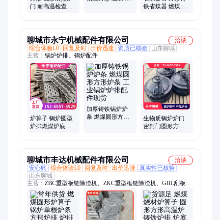
门 耐高温检查门
热铸铁炉栅炉底
铁省煤器 燃煤蒸
佰斯丁铸造炉 门
桥 铸钢被动炉排
汽锅炉配套 定制
燃煤锅炉炉排片
片
锅炉炉排质量优
定制
现货
聊城市永宁机械配件有限公司
洽谈
综合体验L0
回复及时
出价迅速
资质已核验
山东聊城
主营：
锅炉炉排、锅炉配件
加厚铸铁锅炉炉
条 燃煤圆形方形
炉箅子 锅炉圆型
生物质锅炉炉门
炉条 工业锅炉炉
炉排燃煤炉底铸
密封门圆形方形
排配件现货
铁炉栅 生物质方
弓形燃煤炉炉排
形炉篦子 大块炉
炉箅子耐热篦子
排片
炉条
聊城市丰达机械配件有限公司
洽谈
安心购
综合体验L0
回复及时
出价迅速
真实性已核验
山东聊城
主营：
ZBC重型板链除渣机、ZKC重型框链除渣机、GBL刮板捞
渣机、炉排、往复炉排、链条炉排片、主动炉排片、被动炉排、
横梁炉排、燃煤炉箅子、生物质炉排、球墨高硅炉排片、玛钢炉
排片、十字型刮板除渣机、除渣机、老鹰铁、炉箅子、生物质炉
底、人孔炉门、锅炉风帽、省煤器、人孔装置、手孔装置、省煤