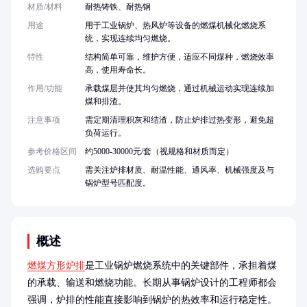
材质/材料
耐热铸铁、耐热钢
用途
用于工业锅炉、热风炉等设备的燃煤机械化燃烧系
统，实现连续均匀燃烧。
特性
结构简单可靠，维护方便，适应不同煤种，燃烧效率
高，使用寿命长。
作用/功能
承载煤层并使其均匀燃烧，通过机械运动实现连续加
煤和排渣。
注意事项
需定期清理积灰和结渣，防止炉排过热变形，避免超
负荷运行。
参考价格区间
约5000-30000元/套（视规格和材质而定）
选购要点
需关注炉排材质、耐温性能、通风率、机械强度及与
锅炉型号匹配度。
概述
燃煤方形炉排
是工业锅炉燃烧系统中的关键部件，承担着煤
的承载、输送和燃烧功能。长期从事锅炉设计的工程师都会
强调，炉排的性能直接影响到锅炉的热效率和运行稳定性。
