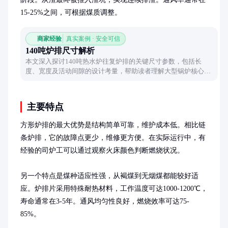
15-25%之间，可根据煤质调整。
商家经验
真实案例 · 安全可信
140吨炉排尺寸解析
本文深入探讨140吨热水炉往复炉排的关键尺寸参数，包括长
度、宽度及活动间隙的设计考量，帮助读者理解大型锅炉核心部
件的结构特点与运行逻辑。
主要特点
方形炉排的最大优势是结构简单可靠，维护成本低。相比链
条炉排，它的故障点更少，维修更方便。在实际运行中，有
经验的司炉工可以通过观察火床颜色判断燃烧状况。

另一个特点是煤种适应性强，从褐煤到无烟煤都能较好适
应。炉排片采用特殊耐热材料，工作温度可达1000-1200℃，
寿命通常在3-5年。通风均匀性良好，燃烧效率可达75-
85%。