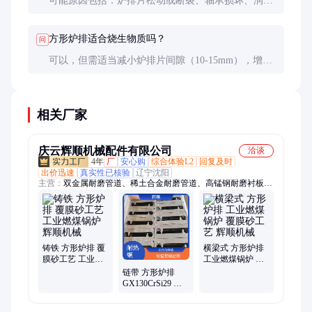
可能原因包括：炉排片松动或断裂、轴承损坏、润滑
不良、异物卡住等。应立即停炉检查，排除故障后再
运行。
方形炉排适合烧生物质吗？
问
可以，但需适当减小炉排片间隙（10-15mm），增加
一次风量，因生物质挥发分高、燃点低、灰熔点低。
相关厂家
庆云辉顺机械配件有限公司
洽谈
4年
厂
安心购
综合体验L2
回复及时
出价迅速
真实性已核验
辽宁沈阳
主营：
双金属耐磨管道、稀土合金耐磨管道、高锰钢耐磨衬板、
炉排、高铬铸铁耐磨衬板、耐热钢铸件、高铬炉蓖条、高锰钢耐
磨锤头、碳钢铸件
铸铁 方形炉排 覆
横梁式 方形炉排
膜砂工艺 工业燃
工业燃煤锅炉 覆
煤锅炉 辉顺机械
膜砂工艺 辉顺机
链带 方形炉排
械
GX130CrSi29 工
业燃煤锅炉 辉顺
机械