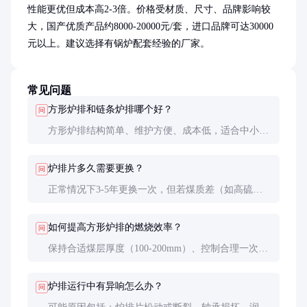
性能更优但成本高2-3倍。价格受材质、尺寸、品牌影响较
大，国产优质产品约8000-20000元/套，进口品牌可达30000
元以上。建议选择有锅炉配套经验的厂家。
常见问题
方形炉排和链条炉排哪个好？
问
方形炉排结构简单、维护方便、成本低，适合中小锅
炉；链条炉排运行更平稳、处理量大，适合大型锅
炉，但结构复杂、维护成本高。
炉排片多久需要更换？
问
正常情况下3-5年更换一次，但若煤质差（如高硫
煤）或超负荷运行，可能1-2年就需要更换。日常应
每月检查炉排片状态。
如何提高方形炉排的燃烧效率？
问
保持合适煤层厚度（100-200mm）、控制合理一次风
压（800-1200Pa）、定期清理积灰、选用匹配煤种
（粒径10-25mm为佳）。
炉排运行中有异响怎么办？
问