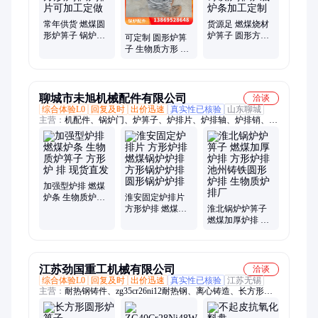
器管、省煤器弯头
常年供货 燃煤圆
货源足 燃煤烧材
形炉箅子 锅炉单
炉箅子 圆形方形
可定制 圆形炉箅
根炉条 方形炉排
高温炉 铸铁炉排
子 生物质方形 燃
炉排片可加工定
炉底 炉条加工定
煤炉排片 从动炉
做
制
排 长期供应
聊城市未旭机械配件有限公司
洽谈
综合体验L0
回复及时
出价迅速
真实性已核验
山东聊城
主营：
机配件、锅炉门、炉箅子、炉排片、炉排轴、炉排销、炉
排煤、大块炉排、被动炉排、生物质、省煤器、304锅炉、圆炉
门、锅炉炉、炉炉门、炉篦子、耐热炉、手孔盖、煤挡板、除渣
机、排烟管、15吨锅炉、15角链轮、蒸汽锅炉、十字刮板
加强型炉排 燃煤
炉条 生物质炉箅
淮安固定炉排片
子 方形炉 排 现货
方形炉排 燃煤锅
淮北锅炉炉箅子
直发
炉炉排 方形锅炉
燃煤加厚炉排 方
炉排 圆形锅炉炉
形炉排 池州铸铁
排
圆形炉排 生物质
炉排厂
江苏劲国重工机械有限公司
洽谈
综合体验L0
回复及时
出价迅速
真实性已核验
江苏无锡
主营：
耐热钢铸件、zg35cr26ni12耐热钢、离心铸造、长方形圆
形炉箅子、特种合金定制、消失模铸造