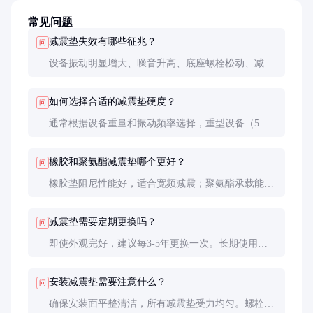
常见问题
减震垫失效有哪些征兆？
问
设备振动明显增大、噪音升高、底座螺栓松动、减震
垫出现裂纹或永久变形超过15%都可能是失效信号。
建议每季度进行一次专业检测。
如何选择合适的减震垫硬度？
问
通常根据设备重量和振动频率选择，重型设备（5吨
以上）建议选用60-70邵氏A的中硬垫，轻型设备可选
40-50邵氏A的软垫。具体需咨询厂家进行动力学计
橡胶和聚氨酯减震垫哪个更好？
问
算。
橡胶垫阻尼性能好，适合宽频减震；聚氨酯承载能力
高，适合冲击载荷。电厂环境多选用耐油的氯丁橡胶
垫，而矿山机械可能更适合聚氨酯垫。
减震垫需要定期更换吗？
问
即使外观完好，建议每3-5年更换一次。长期使用后
材料会硬化，减震效果下降。在高温或腐蚀性环境
中，更换周期应缩短至2-3年。
安装减震垫需要注意什么？
问
确保安装面平整清洁，所有减震垫受力均匀。螺栓不