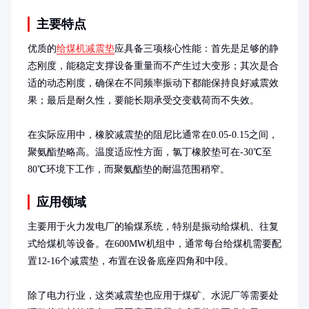
主要特点
优质的
给煤机减震垫
应具备三项核心性能：首先是足够的静
态刚度，能稳定支撑设备重量而不产生过大变形；其次是合
适的动态刚度，确保在不同频率振动下都能保持良好减震效
果；最后是耐久性，要能长期承受交变载荷而不失效。

在实际应用中，橡胶减震垫的阻尼比通常在0.05-0.15之间，
聚氨酯垫略高。温度适应性方面，氯丁橡胶垫可在-30℃至
80℃环境下工作，而聚氨酯垫的耐温范围稍窄。
应用领域
主要用于火力发电厂的输煤系统，特别是振动给煤机、往复
式给煤机等设备。在600MW机组中，通常每台给煤机需要配
置12-16个减震垫，布置在设备底座四角和中段。

除了电力行业，这类减震垫也应用于煤矿、水泥厂等需要处