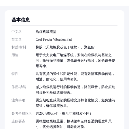
基本信息
中文名
给煤机减震垫
英文名
Coal Feeder Vibration Pad
材质/材料
橡胶（天然橡胶或氯丁橡胶）、聚氨酯
用途
用于火力发电厂给煤系统，安装在给煤机与基础之
间，吸收振动能量，降低设备运行噪音，延长设备使
用寿命。
特性
具有优异的弹性和阻尼性能，能有效隔离振动传递，
耐油、耐老化，使用寿命长。
作用/功能
减少给煤机运行时的振动传递，降低噪音，防止振动
对设备和基础造成损害。
注意事项
需定期检查减震垫的压缩变形和老化情况，避免油污
腐蚀，确保减震效果。
参考价格区间
约200-800元/个（视尺寸和材质不同）
选购要点
需根据给煤机重量、振动频率选择合适的硬度和尺
寸，优先选择耐油、耐老化材质。