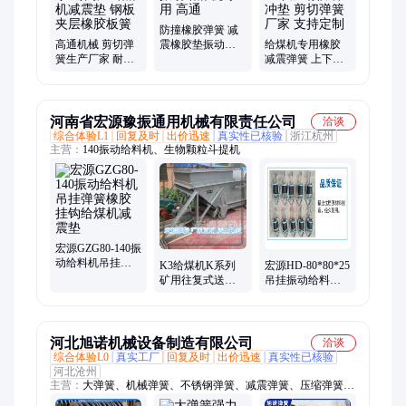
防撞橡胶弹簧 减
高通机械 剪切弹
震橡胶垫振动给
给煤机专用橡胶
簧生产厂家 耐高
煤机专用 高通
减震弹簧 上下加
温 给煤机减震垫
钢板缓冲垫 剪切
钢板夹层橡胶板
弹簧厂家 支持定
簧
制
河南省宏源豫振通用机械有限责任公司
洽谈
综合体验L1
回复及时
出价迅速
真实性已核验
浙江杭州
主营：
140振动给料机、生物颗粒斗提机
宏源GZG80-140振
动给料机吊挂弹
K3给煤机K系列
宏源HD-80*80*25
簧橡胶挂钩给煤
矿用往复式送料
吊挂振动给料机
机减震垫
机配件橡胶弹簧
弹簧挂钩GZ给煤
垫减震块上料均
机减震块橡胶垫
匀
河北旭诺机械设备制造有限公司
洽谈
综合体验L0
真实工厂
回复及时
出价迅速
真实性已核验
河北沧州
主营：
大弹簧、机械弹簧、不锈钢弹簧、减震弹簧、压缩弹簧、
托辊组、60si2mn65mn、机车弹簧、恒力弹簧、电梯弹簧、螺旋