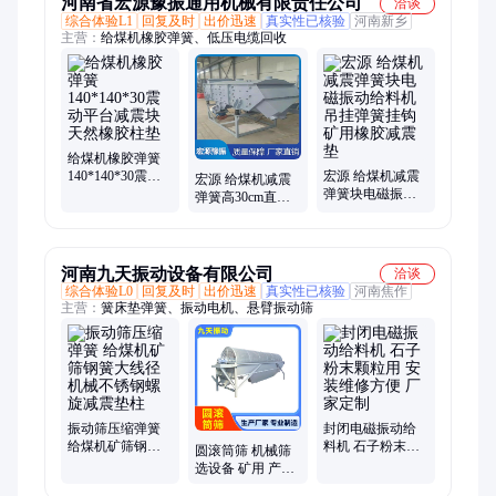
河南省宏源豫振通用机械有限责任公司
洽谈
综合体验L1
回复及时
出价迅速
真实性已核验
河南新乡
主营：
给煤机橡胶弹簧、低压电缆回收
给煤机橡胶弹簧
140*140*30震动
宏源 给煤机减震
宏源 给煤机减震
平台减震块天然
弹簧块电磁振动
弹簧高30cm直径
橡胶柱垫
给料机吊挂弹簧
19cm粗2.2cm橡胶
挂钩矿用橡胶减
垫
震垫
河南九天振动设备有限公司
洽谈
综合体验L0
回复及时
出价迅速
真实性已核验
河南焦作
主营：
簧床垫弹簧、振动电机、悬臂振动筛
振动筛压缩弹簧
封闭电磁振动给
给煤机矿筛钢簧
料机 石子粉末颗
圆滚筒筛 机械筛
大线径机械不锈
粒用 安装维修方
选设备 矿用 产量
钢螺旋减震垫柱
便 厂家定制
大 运行稳定 筛分