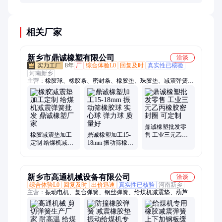
要拧得太紧，应保留2-3mm间隙允许垂直运动。安装
后建议进行振动测试验证效果。
相关厂家
新乡市鼎诚橡塑有限公司
洽谈
8年
厂
综合体验L0
回复及时
真实性已核验
河南新乡
主营：
橡胶球、橡胶条、密封条、橡胶垫、珠胶垫、减震弹簧、
密封圈、挡球环、振动筛、混炼胶、硅胶球、清网设备、橡胶子
弹、橡胶硅胶、橡胶减振、再生橡胶、橡胶方块、乙烯cpe混、
弹跳小球、耐压弹簧、葫芦弹簧、橡胶iir混、振动电机、剪切弹
簧、弹簧螺纹
鼎诚橡塑批发零
橡胶减震垫加工
鼎诚橡塑加工15-
售 工业三元乙丙
定制 给煤机减震
18mm 振动筛橡胶
橡胶密封圈 可定
弹簧批发 鼎诚橡
球 实心球 弹力球
制
塑厂家
质量好
新乡市高通机械设备有限公司
洽谈
综合体验L0
回复及时
出价迅速
真实性已核验
河南新乡
主营：
振动电机、复合弹簧、钢丝弹簧、给煤机减震垫、葫芦弹
簧、橡胶弹簧、剪切弹簧、yzs振动电机