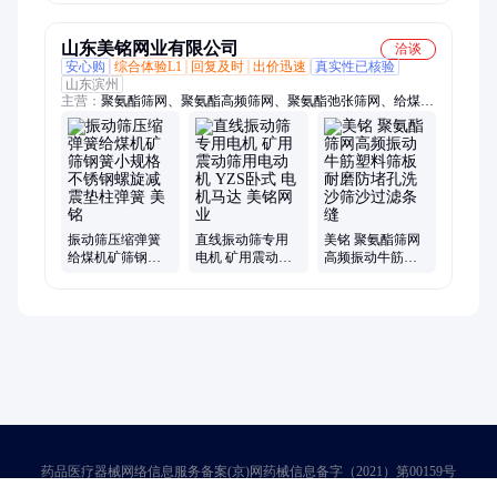
机器
山东美铭网业有限公司
洽谈
安心购
综合体验L1
回复及时
出价迅速
真实性已核验
山东滨州
主营：
聚氨酯筛网、聚氨酯高频筛网、聚氨酯弛张筛网、给煤
机、聚氨酯棒条筛网、聚氨酯脱水筛网、矿山筛网、锰钢焊接筛
网、锰钢编织筛网、锰钢防堵筛网、沥青拌合站筛网、不锈钢筛
网、锰钢冲孔筛网、水力旋流器、聚氨酯旋流器、皮带清扫器、
聚氨酯胶碗、聚氨酯耐磨片、聚氨酯胶条、渣浆泵、纳米橡胶防
堵筛网
振动筛压缩弹簧
直线振动筛专用
美铭 聚氨酯筛网
给煤机矿筛钢簧
电机 矿用震动筛
高频振动牛筋塑
小规格 不锈钢螺
用电动机 YZS卧
料筛板耐磨防堵
旋减震垫柱弹簧
式 电机马达 美铭
孔洗沙筛沙过滤
美铭
网业
条缝
药品医疗器械网络信息服务备案(京)网药械信息备字（2021）第00159号
京ICP证030173号
京公网安备11000002000001号