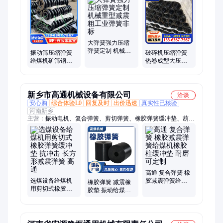
托辊、国标托辊、矿山弹簧、平行托辊、弹簧矿山、拉伸弹簧、
缩口弹簧、输送滚筒、滚筒包胶、弹簧品种、托辊支架、异形弹
簧、弹簧压力、缓冲托辊、矿用托辊
大弹簧强力压缩
弹簧定制 机械重
振动筛压缩弹簧
破碎机压缩弹簧
型减震粗工业弹
给煤机矿筛钢簧
热卷成型大压簧
簧非标
大线径机械不锈
工业机械弹簧大
钢螺旋减震垫柱
批量供货
新乡市高通机械设备有限公司
洽谈
安心购
综合体验L0
回复及时
出价迅速
真实性已核验
河南新乡
主营：
振动电机、复合弹簧、剪切弹簧、橡胶弹簧缓冲垫、葫芦
弹簧、钢丝弹簧、振动筛配件
高通 复合弹簧 橡
选煤设备给煤机
胶减震弹簧给煤
橡胶弹簧 减震橡
用剪切式橡胶弹
机橡胶柱缓冲垫
胶垫 振动给煤机
簧缓冲垫 抗冲击
耐磨 可定制
专用橡胶柱缓冲
长方形减震弹簧
垫 200*200*40 高
高通
弹