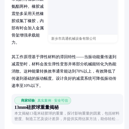
氨酯两种。橡胶减
震垫多采用天然橡
胶或氯丁橡胶，内
部有时会加入金属
骨架增强承载能
新乡市高通机械设备有限公司
力。

其工作原理基于弹性材料的滞回特性——当振动能量传递到
减震垫时，材料会发生弹性变形并将部分机械能转化为热能
消散。这种能量转换效率通常能达到70%以上，有效降低了
传递到基础的振动幅度。设计良好的减震系统可降低振动传
递率至10%以下。
商家经验
真实案例 · 安全可信
13mm硅胶球重量揭秘
本文揭秘13毫米硅胶球的重量，探讨影响重量的因素，包括材料
密度、制造工艺及设计差异，并提供实用估算方法，助你轻松掌
握硅胶球重量奥秘。