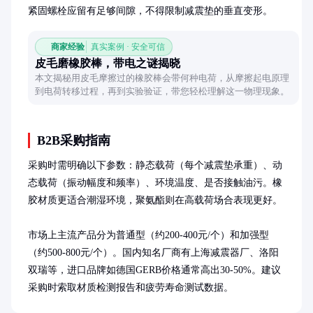
紧固螺栓应留有足够间隙，不得限制减震垫的垂直变形。
商家经验
真实案例 · 安全可信
皮毛磨橡胶棒，带电之谜揭晓
本文揭秘用皮毛摩擦过的橡胶棒会带何种电荷，从摩擦起电原理
到电荷转移过程，再到实验验证，带您轻松理解这一物理现象。
B2B采购指南
采购时需明确以下参数：静态载荷（每个减震垫承重）、动
态载荷（振动幅度和频率）、环境温度、是否接触油污。橡
胶材质更适合潮湿环境，聚氨酯则在高载荷场合表现更好。

市场上主流产品分为普通型（约200-400元/个）和加强型
（约500-800元/个）。国内知名厂商有上海减震器厂、洛阳
双瑞等，进口品牌如德国GERB价格通常高出30-50%。建议
采购时索取材质检测报告和疲劳寿命测试数据。