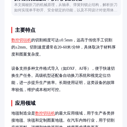
本文揭秘折刀的机械原理，从轴承、弹簧到锁止结构，解析折刀
如何实现单手秒开、安全锁定的功能，以及不同设计对使用体验
的影响。
主要特点
数控切毡机
的切割精度可达±0.5mm，远高于传统手工切割
的±2mm。切割速度通常在20-60米/分钟，具体取决于材料厚
度和图案复杂度。

设备支持多种文件格式导入（如DXF、AI等），便于快速切
换生产任务。高级机型还配备自动换刀系统和视觉定位功
能，进一步提升生产效率。长期使用证明，这类设备的故障
率较低，维护成本相对可控。
应用领域
地毯制造业是
数控切毡机
的最大应用领域，用于生产各类拼
接地毯、块毯和定制图案地毯。在汽车内饰行业，用于切割