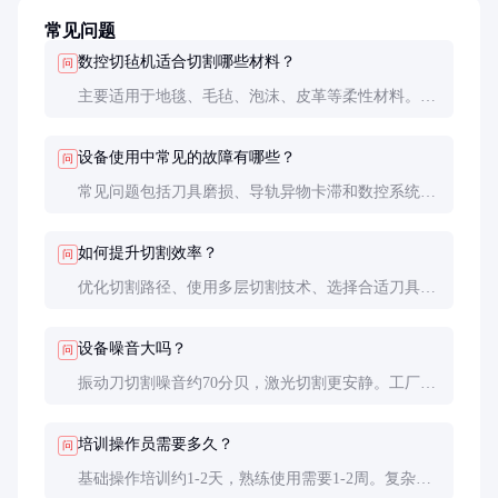
常见问题
数控切毡机适合切割哪些材料？
问
主要适用于地毯、毛毡、泡沫、皮革等柔性材料。对
于特别硬或厚的材料，需选用特定型号设备。
设备使用中常见的故障有哪些？
问
常见问题包括刀具磨损、导轨异物卡滞和数控系统软
件故障。定期保养可减少90%以上的故障。
如何提升切割效率？
问
优化切割路径、使用多层切割技术、选择合适刀具都
能显著提升效率。专业软件可自动优化排料。
设备噪音大吗？
问
振动刀切割噪音约70分贝，激光切割更安静。工厂应
做好隔音措施，保护员工听力。
培训操作员需要多久？
问
基础操作培训约1-2天，熟练使用需要1-2周。复杂编