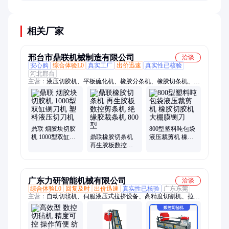
程和故障排查可能需要1-3个月经验积累。
相关厂家
邢台市鼎联机械制造有限公司
洽谈
安心购
综合体验L0
真实工厂
出价迅速
真实性已核验
河北邢台
主营：
液压切胶机、平板硫化机、橡胶分条机、橡胶切条机、液
压铡刀机、塑料粉碎机、液压打包机
鼎联 烟胶块切胶
800型塑料吨包袋
机 1000型双缸铡
鼎联橡胶切条机
液压裁剪机 橡胶
刀机 塑料液压切
再生胶板数控剪
切胶机 大棚膜铡
刀机
条机 绝缘胶裁条
刀
机 800型
广东力研智能机械有限公司
洽谈
综合体验L0
回复及时
出价迅速
真实性已核验
广东东莞
主营：
自动切毡机、伺服液压式拉挤设备、高精度切割机、拉挤
模具