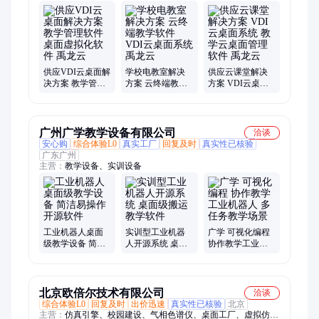
教室、桌面云解决、云电脑终端、云课堂终端、云电脑一体机、
桌面云客户端、云计算机教室、云计算机终端、vdi云桌面、私
有云搭建、网络终端机、超融合、服务器虚拟化
供应VDI云桌面解
学校电教室解决
供应云课堂解决
决方案 教学管理
方案 云终端教学
方案 VDI云桌面
软件 桌面虚拟化
软件 VDI云桌面
系统 教学云桌面
软件 禹龙云
系统 禹龙云
管理软件 禹龙云
广州广学教学设备有限公司
洽谈
安心购
综合体验L0
真实工厂
回复及时
真实性已核验
广东广州
主营：
教学设备、实训设备
工业机器人桌面
实训型工业机器
广学 可视化编程
级教学设备 简洁
人开源系统 桌面
协作教学工业机
易操作开源软件
级搬运教学软件
器人 多任务教学
场景
北京欧倍尔技术有限公司
洽谈
综合体验L0
回复及时
出价迅速
真实性已核验
北京
主营：
仿真引擎、校园建设、气相色谱仪、桌面工厂、虚拟仿真