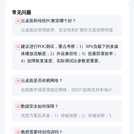
常见问题
云桌面和传统PC教室哪个好？
问
云桌面在管理效率、安全性和扩展性方面优势明显，
适合新建或改造项目；传统PC在本地计算性能方面仍
有优势，适合图形处理要求极高的专业教室。
建议进行POC测试，重点考察：1）50%负载下的多媒
问
体播放流畅度；2）外设兼容性；3）批量部署效率；
4）故障恢复速度。实际测试比参数更重要。
云桌面是否依赖网络？
问
在线教学场景需稳定网络，但IDV架构支持本地计
算，断网时可降级使用基本功能。混合架构是折中方
案，关键应用建议保留20%本地备用资源。
数据安全如何保障？
问
优质方案应具备：1）传输加密；2）存储加密；3）
权限管控；4）操作审计；5）备份容灾。教育行业建
议选择通过等保2.0认证的产品。
教师需要特别培训吗？
问