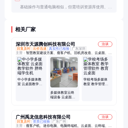
基础操作与普通电脑相似，但需培训资源库使用、课
堂互动工具等特色功能。通常1-2次集中培训即可胜
任，老年教师适应期可能稍长。
相关厂家
深圳市天源腾创科技有限公司
洽谈
回复及时
出价迅速
真实性已核验
广东深圳
主营：
智慧教室建设方案、瘦客户机、旧机房改造、云桌面、云
教室、云终端、语音教学软件、云桌面厂家、云桌面管理系统、
机房管理软件、电子教学软件、VDI云桌面、VOI云桌面、桌面
云一体机、超融合云桌面、云桌面办公系统、云桌面一体机、桌
面云软件、教学管理软件、云电脑、桌面云服务器、虚拟桌面、
电子教室、电子阅览室、机房建设
中小学多媒体教
学校考场多媒体
室 云桌面教学软
教室 教学管理软
件 胖终端学生机
件 教育云桌面
多媒体教室云终
端设备 云桌面教
学软件 中小学计
算机房建设
广州禹龙信息科技有限公司
洽谈
回复及时
资质已核验
广东广州
主营：
瘦客户机、迷你电脑、电脑终端机、云桌面、云终端、云