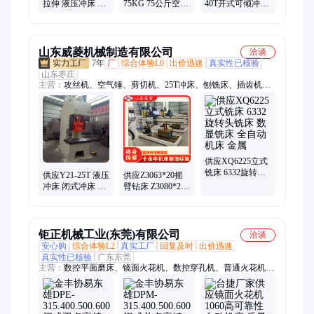
拉伸 液压冲床 闭
75KG 75公斤空气
40T开式可倾冲床
式冲床 框架油压
锤 75kg分体式空
40吨冲压机 压力
机 200吨冲床
气锤 自由锻打锤
机
山东威菱机械制造有限公司
洽谈
7年
厂
综合体验L0
出价迅速
真实性已核验
山东枣庄
主营：
攻丝机、空气锤、剪切机、25T冲床、刨铣床、插齿机、
钻铣床、z535立钻、lj16台钻、磨床m618、双头铣床、数控刨
床、机全液压、微信车床、数控铣床、液压立车、高速台钻、双
面铣床、机械立车、高速铣床、双头立车、深孔钻床、车全液
压、卧式车床、数控车床、法兰车床
供应XQ6225立式
铣床 6332旋转头
供应Y21-25T 液压
供应Z3063*20摇
铣床 数显铣床 全
冲床 闭式冲床 数
臂钻床 Z3080*25
自动机床 金属
控冲床
摇臂钻 深孔钻床
钜正机械工业(东莞)有限公司
洽谈
安心购
综合体验L2
真实工厂
回复及时
出价迅速
真实性已核验
广东东莞
主营：
数控平面磨床、镜面火花机、数控穿孔机、普通火花机、
冲棒磨床