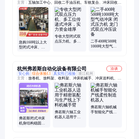
主营：
五轴加工中心、回收二手油压机、车铣复合、冲床回收、
二手油压机、二手液压机、油压机回收、液压机回收、设备回
收、整厂回收、机床回收、二手数控机床、二手龙门加工中心、
二手龙门铣床、二手立车、二手龙门磨床、二手落地镗、二手镗
床、二手热模锻、二手锻造液压机、重型卧式车床、齿轮加工机
床、铣镗床、二手压力机、二手冲压线、二手机床
专收大型闭式双
点压力机、多工
二手400吨500吨
急购160吨以上大
位传递式冲床，
1000吨大型气动
型闭式冲床、四
实力资金雄厚
冲床 闭式压力机
柱液压机，工作
龙门式双点冲压
台面宽大优先
设备
杭州弗若斯自动化设备有限公司
洽谈
安心购
综合体验L1
真实性已核验
浙江杭州
主营：
放卷机、放料架、收料架、冲床机械手、冲床送料机、校
平机、材料架、整平送料机、铝板收卷机、五金冲压件、自动开
卷机、制作生产线、自动送料机、成品整平机、精密整平机、伺
服送料机、三机一体机、全自动旋铆机、高速伺服送料、精密薄
板整平机
弗若斯六轴机械
弗若斯六轴工业
手智能化产线柔
机器人适用于精
性制造机器人
弗若斯闭式冲床
密装配与生产线
机身结构稳固适
上下料机械手臂
合进行持续的冲
压加工工作