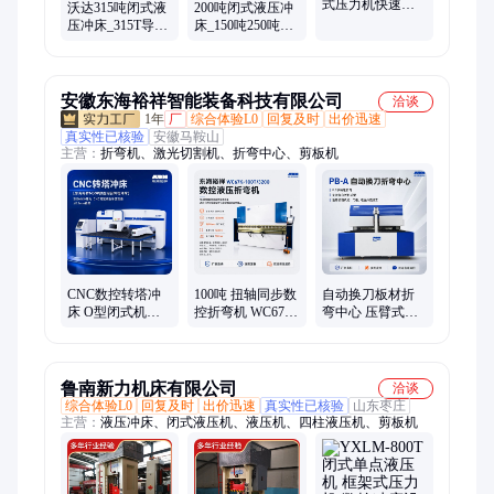
式压力机快速冲
沃达315吨闭式液
200吨闭式液压冲
压机金属冲孔厚
压冲床_315T导轨
床_150吨250吨
板压型油压机
式快速龙门液压
300吨单臂数控冲
机厂家定制
压机
安徽东海裕祥智能装备科技有限公司
洽谈
1年
厂
综合体验L0
回复及时
出价迅速
真实性已核验
安徽马鞍山
主营：
折弯机、激光切割机、折弯中心、剪板机
CNC数控转塔冲
100吨 扭轴同步数
自动换刀板材折
床 O型闭式机架
控折弯机 WC67K
弯中心 压臂式送
适用各种板材加
钣金板材成型折
料数控折弯设备
工 高效节能钣金
弯设备
汽车家电钣金加
设备
工
鲁南新力机床有限公司
洽谈
综合体验L0
回复及时
出价迅速
真实性已核验
山东枣庄
主营：
液压冲床、闭式液压机、液压机、四柱液压机、剪板机