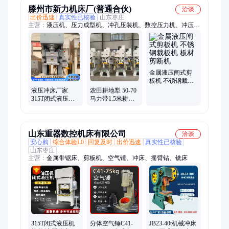
滕州市新力机床厂(普通合伙)
洽谈
出价迅速
真实性已核验
山东枣庄
主营：
液压机、压力成型机、冲孔压装机、数控压力机、冲压油
压机、薄板压缩成型机、冲孔压装成型机
金属液压闸式剪
板机 不锈钢裁板
机 板材剪断机
液压冲床厂家
农田耕地犁 50-70
315T闭式液压机
马力带1.5米耕地
闭式冲床框架油
机 耕地翻转犁
压机200吨400吨
可定制
山东重器数控机床有限公司
洽谈
安心购
综合体验L0
回复及时
出价迅速
真实性已核验
山东枣庄
主营：
金属带锯床、剪板机、空气锤、冲床、摇臂钻、铣床
315T闭式液压机
分体空气锤C41-
JB23-40t机械冲床