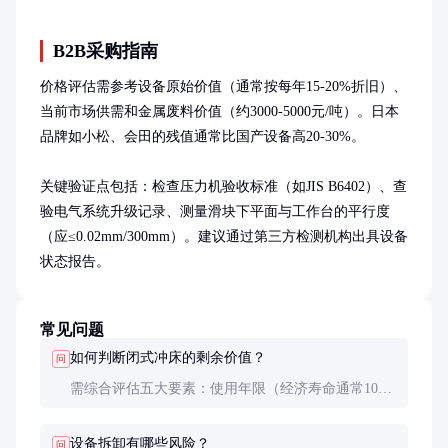
B2B采购指南
价格评估需参考设备原始价值（通常按每年15-20%折旧）、
当前市场供需和金属废料价值（约3000-5000元/吨）。日本
品牌如小松、会田的残值通常比国产设备高20-30%。

关键验证点包括：检查压力机验收标准（如JIS B6402）、查
验电气系统升级记录、测量滑块下平面与工作台的平行度
（应≤0.02mm/300mm）。建议通过第三方检测机构出具设备
状态报告。
常见问题
如何判断闭式冲床的剩余价值？
问
需综合评估五大要素：使用年限（经济寿命通常10-
15年）、累计冲次（超过500万次需谨慎）、精度保
持性（检测JIS标准项次）、维护记录（重点关注润滑
设备拆卸有哪些风险？
问