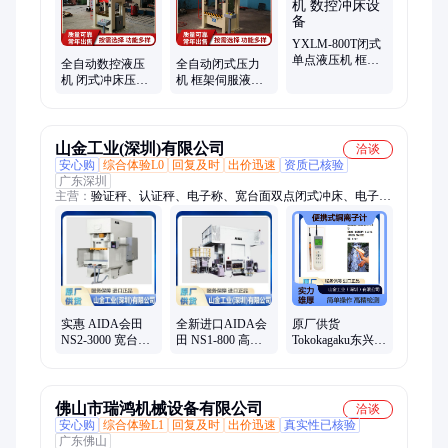
YXLM-800T闭式
单点液压机 框架
全自动数控液压
全自动闭式压力
式压力机 数控冲
机 闭式冲床压力
机 框架伺服液压
床设备
机 整体式结构
机 多功能冲床
山金工业(深圳)有限公司
洽谈
安心购
综合体验L0
回复及时
出价迅速
资质已核验
广东深圳
主营：
验证秤、认证秤、电子称、宽台面双点闭式冲床、电子
秤、传感器、计数器、平台秤、子天平、计数秤、斜坡秤、防水
秤、施工托盘、手推车秤、防爆秤台、数字价秤、称重系统、内
置砝码、称重仪表、电子计件、通用天平、克拉天平、防爆天
平、重型天平、称重模块、称重平台
实惠 AIDA会田
全新进口AIDA会
原厂供货
NS2-3000 宽台面
田 NS1-800 高精
Tokokagaku东兴化
双点闭式冲床
度龙门式单点闭
学 TiN-5202 便携
NS2-1600
式冲床 NS1-1500
式铜离子计
佛山市瑞鸿机械设备有限公司
洽谈
安心购
综合体验L1
回复及时
出价迅速
真实性已核验
广东佛山