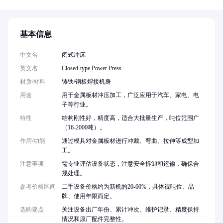
基本信息
中文名
闭式冲床
英文名
Closed-type Power Press
材质/材料
铸铁/钢板焊接机身
用途
用于金属板材冲压加工，广泛应用于汽车、家电、电
子等行业。
特性
结构刚性好，精度高，适合大批量生产，吨位范围广
（16-2000吨）。
作用/功能
通过模具对金属板材进行冲裁、弯曲、拉伸等成型加
工。
注意事项
需专业评估设备状态，注意安全拆卸和运输，确保合
规处理。
参考价格区间
二手设备价格约为新机的20-60%，具体视吨位、品
牌、使用年限而定。
选购要点
关注设备出厂年份、累计冲次、维护记录、精度保持
情况和原厂配件完整性。