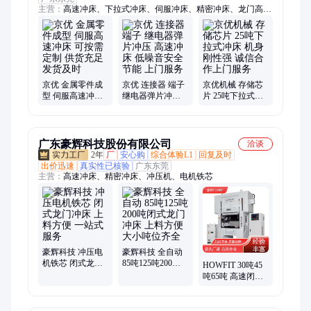
主营：
高速冲床、下拉式冲床、伺服冲床、精密冲床、龙门高速
冲床、C型高速冲床
京优 金属零件成
京优 连接器 端子
京优机械 存储芯
型 伺服高速冲床
继电器弹片冲压
片 25吨下拉式冲
可按需定制 供货
高速冲床 低噪音
床 机身刚性强 诚
充足发货及时
安全节能 上门服
信合作上门服务
务
广东豪辉科技股份有限公司
洽谈
2年
厂
安心购
综合体验L1
回复及时
出价迅速
真实性已核验
广东东莞
主营：
高速冲床、精密冲床、冲压机、电机铁芯
豪辉科技 冲压电
豪辉科技 全自动
机铁芯 闭式龙门
85吨125吨200吨
HOWFIT 30吨45
冲床 上料方便 一
闭式龙门冲床 上
吨65吨 高速闭式
站式服务
料方便 大小吨位
精密冲床 售后有
齐全
保障 一站式服务