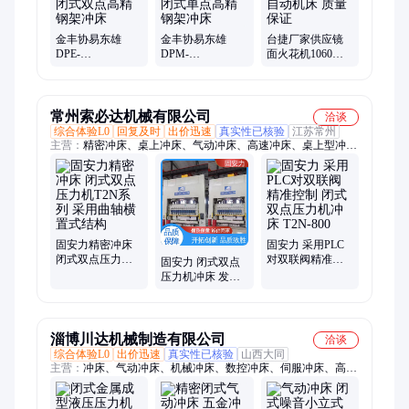
金丰协易东雄
金丰协易东雄
台捷厂家供应镜
DPE-
DPM-
面火花机1060高
315.400.500.600闭
315.400.500.600闭
可靠性自动机床
式双点高精钢架
式单点高精钢架
质量保证
冲床
冲床
常州索必达机械有限公司
洽谈
综合体验L0
回复及时
出价迅速
真实性已核验
江苏常州
主营：
精密冲床、桌上冲床、气动冲床、高速冲床、桌上型冲
床、单曲轴冲床、冷挤压冲床、三导柱冲床、超高精度冲床、高
精密强力冲床、连杆超高速沖床
固安力精密冲床
固安力 采用PLC
闭式双点压力机
对双联阀精准控
固安力 闭式双点
T2N系列 采用曲
制 闭式双点压力
压力机冲床 发货
轴横置式结构
机冲床 T2N-800
迅速 售后有保障
T2N-800
淄博川达机械制造有限公司
洽谈
综合体验L0
出价迅速
真实性已核验
山西大同
主营：
冲床、气动冲床、机械冲床、数控冲床、伺服冲床、高性
能冲床、冲孔机、压力机