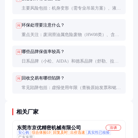
系统和大修情况）、市场供需（区域产业政策影响
大）。
主要风险包括：机身变形（需专业吊装方案）、液压
系统污染（拆卸前应排空油路）、电气部件损坏（做
好标识和防护）、零配件丢失（建议拍照建档）。建
环保处理要注意什么？
问
议聘请有压力机拆解经验的团队操作。
重点关注：废润滑油属危险废物（HW08类）、含石
棉部件需专业处置（刹车片可能含石棉）、控制系统
含重金属（按电子废物管理）。处置不当可能面临5-
哪些品牌保值率较高？
问
10万元环保处罚。
日系品牌（小松、AIDA）和德系品牌（舒勒、拉斯
科）5年残值率可达40-50%，国产一线品牌（扬力、
金丰）约30-35%。但具体需看设备实际状态和维护情
回收交易有哪些陷阱？
问
况。
常见陷阱包括：虚报使用年限（查验原始发票和铭
牌）、隐瞒大修记录（检查主要部件焊补痕迹）、调
改计数器（对比电气元件老化程度）、以次充好（用
低吨位冒充高吨位）。建议选择有资质的回收商。
相关厂家
东莞市京优精密机械有限公司
洽谈
安心购
综合体验L0
回复及时
出价迅速
真实性已核验
广东东莞