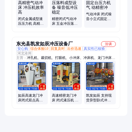
气动冲床 闭式噪
闭式金属成型液
精密闭式气动冲
音小立式固定台
压压力机 高精密
床 五金冲压落料
压力机 气 动精密
气动冲床 冲压机
成型设备 噪音低
冲
效率高
冲压稳定
东光县凯发如辰冲压设备厂
洽谈
安心购
综合体验L0
回复及时
出价迅速
真实性已核验
河北沧州
主营：
冲孔机、裁切机、打眼机、小冲床、冲床机、龙门冲床、
冲剪机、筛网片、烧纸机、小导机、过滤网、小捣机、钱打眼、
火纸机、钱纸机、迷信纸、钢板网、防盗网、海绵垫、后备轮、
压花机、收口网、压力机、打钱机、爬架网
如辰高速龙门冲
高速精密龙门冲
凯发如辰 支持现
床闭式双点高气
床 闭式液压机 液
货异型卧式冲床
动压机冲床设备
压压力设备生产
固定 械冲床导轨
数控设备