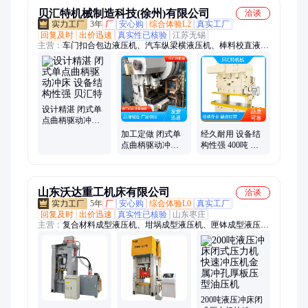
贝汇特机械制造科技(徐州)有限公司
洽谈
3年
厂
安心购
综合体验L2
真实工厂
回复及时
出价迅速
真实性已核验
江苏无锡
主营：
车门扣合包边液压机、汽车纵梁横液压机、棒料校直液压
机、闭式单点曲柄驱动冲床、框架金属挤压液压机、钢轨整形液
压机、内高压液压机、锻造液压机、快速薄板液压机、四柱液压
机、整体框架万能液压机、单臂框架液压机、平锻液压机、龙门
液压机、超塑成型液压机、框架液压机、复合材料液压机、双曲
成型液压机
设计精湛 闭式单
点曲柄驱动冲床
设备结构性强 贝
加工定做 闭式单
经久耐用 设备结
汇特
点曲柄驱动冲床
构性强 400吨 闭
设备结构性强 贝
式单点曲柄驱动
汇特
冲床 贝汇特
山东沃达重工机床有限公司
洽谈
5年
厂
安心购
综合体验L0
真实工厂
回复及时
出价迅速
真实性已核验
山东枣庄
主营：
复合材料成型液压机、坩埚成型液压机、匣钵成型液压
机、液压冲床、气动冲床、盐砖机、拉伸成型液压机、建筑模板
成型液压机、框架式液压机、四柱液压机、粉末成型液压机、油
压机、四柱压力机、金属拉伸机、玻璃钢模压成型机、单柱液压
机、龙门框式液压机、两梁四柱液压机、三梁四柱液压机、四梁
四柱液压机、木屑托盘成型液压机市政污泥处理、压榨机
200吨液压冲床闭