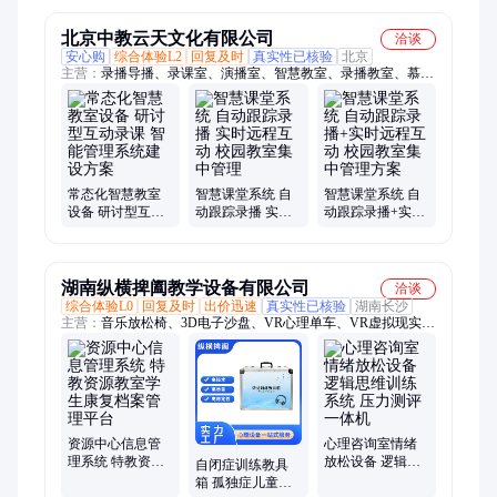
北京中教云天文化有限公司
洽谈
安心购
综合体验L2
回复及时
真实性已核验
北京
主营：
录播导播、录课室、演播室、智慧教室、录播教室、慕课
系统、非编系统、非线性编辑系统、国产便携录播、教学设备、
录播互动、智能录播、直播录播、自动录播、实训录播推车、无
线录播、同步双师课堂、三防加固笔记本、微课录制、跟踪录
播、视频录制、高清录播服务器、虚拟演播室、校园电视台、慕
课设备
常态化智慧教室
智慧课堂系统 自
智慧课堂系统 自
设备 研讨型互动
动跟踪录播 实时
动跟踪录播+实时
录课 智能管理系
远程互动 校园教
远程互动 校园教
统建设方案
室集中管理
室集中管理方案
湖南纵横捭阖教学设备有限公司
洽谈
综合体验L0
回复及时
出价迅速
真实性已核验
湖南长沙
主营：
音乐放松椅、3D电子沙盘、VR心理单车、VR虚拟现实放
松系统、VR心理放松训练系统、逻辑思维训练系统、积极情绪
训练系统、便携式心理评估图像、智能情绪宣泄设备、动感单车
情感宣泄平台、学校心理沙盘疏导、团体心理健康辅导箱、职业
生涯心理辅导箱、学校自信引导设备、半硅胶宣泄人、智能心理
沙盘、心理咨询设备、健身减压自助机、户外素质拓展箱、智能
按摩减压舱、多动多重训练教具箱、视觉训练教具箱、听觉训练
资源中心信息管
心理咨询室情绪
理系统 特教资源
放松设备 逻辑思
教具箱、早期行为干预卡片、社会行为干预卡片
自闭症训练教具
教室学生康复档
维训练系统 压力
箱 孤独症儿童康
案管理平台
测评一体机