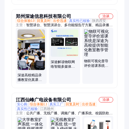
复干预教具特殊
教育器材厂家
郑州深途信息科技有限公司
洽谈
综合体验L0
回复及时
出价迅速
真实性已核验
陕西西安
主营：
智慧讲台、智慧演讲台、多功能报告厅方案、精品录播教
室系统、智慧教室整体方案、实训示教系统、分组研讨型智慧教
室、常态化录播教室、多媒体教室中控系统、智慧教室、智能巡
课系统、光能智慧黑板、智慧校园大数据分析、智慧校园、教学
AI智能数据分析
物联可视化督导
深途解读物联网
评价巡课系统是
络智能多媒体中
深途为高校提供
控管理系统智慧
智能化教室教学
深途高校精品录
教室的功能应用
管理
播教室仿真课件
亮点
系统教学设备物
联能耗中控管理
系统
江西仙峰广电设备有限公司
洽谈
安心购
综合体验L1
真实工厂
回复及时
出价迅速
真实性已核验
江西赣州
主营：
公共广播、无线广播、调频广播、广播系统、校园防欺凌
系统、四六级听力发射系统、ip广播、云广播、校园广播、应急
广播、预警广播、广播设备、调频发射机、功放、音柱、音箱、
收扩机、大喇叭、高音号角、扬声器、广播音响、高德定位路