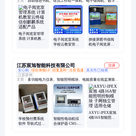
主营：
自助借还书机、馆员工作站一体机、电子借阅机、数字图
书馆系统、电子阅览室系统、电子图书馆系统、智慧图书馆系
统、电子教室系统、RFID安全门、RFID移动盘点车
电子阅览室管理
系统 计算机教室
电子阅览室系统
拼接屏图书借阅
云终端 信创麒麟
学校云教室管理
机电子阅览屏瀑
系统适配产品
软件 卓一智创
布流数字云屏流
动墙借阅机
江苏宸旭智能科技有限公司
洽谈
安心购
综合体验L0
回复及时
出价迅速
真实性已核验
江苏苏州
主营：
多功能电力仪表、智能照明模块、电能质量在线监测装
置、电力监控系统、能耗监控系统、云平台能耗系统、电动机保
护器、电力运维云平台、电能表
AXYU-IPEX宸旭
4路16A智能照明
学校预付费系统
智能性电动机综
控制模块 子网独
软件 导轨式过载
合保护器 CM1-
立管理 适用仓储
电流保护 培训机
MP-400 宸旭应用
构教室用电管理
农用排灌设备