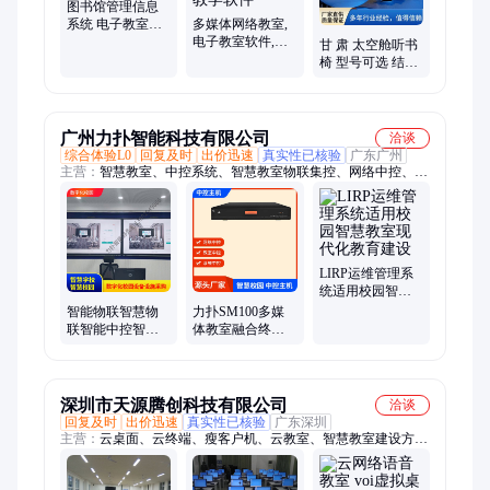
图书馆管理信息
系统 电子教室软
多媒体网络教室,
件 多媒体教学系
电子教室软件,机
甘 肃 太空舱听书
统
房控制管理系统,
椅 型号可选 结实
电脑教学软件
耐用 技术先进
广州力扑智能科技有限公司
洽谈
综合体验L0
回复及时
出价迅速
真实性已核验
广东广州
主营：
智慧教室、中控系统、智慧教室物联集控、网络中控、物
联管控、互动录播中控
LIRP运维管理系
统适用校园智慧
教室现代化教育
智能物联智慧物
力扑SM100多媒
建设
联智能中控智能
体教室融合终端
教室管理系统智
智慧中控管理系
慧教室设计方案
统主机物联管控
终端
深圳市天源腾创科技有限公司
洽谈
回复及时
出价迅速
真实性已核验
广东深圳
主营：
云桌面、云终端、瘦客户机、云教室、智慧教室建设方
案、云桌面管理系统、机房管理软件、云桌面办公系统、电子教
室、教学管理软件、语音教学软件、云桌面厂家、电子教学软