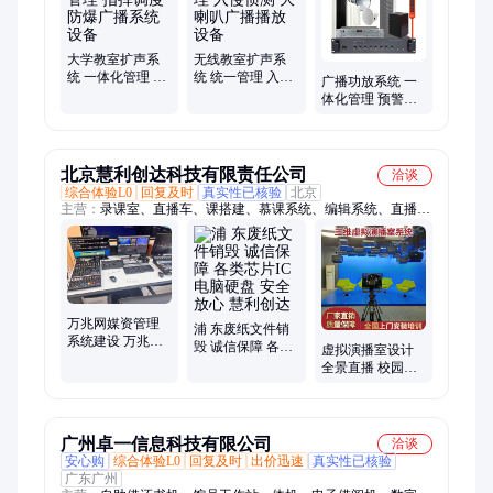
锥、四六级听力发射机、四六级考场广播、户外广播
大学教室扩声系
无线教室扩声系
统 一体化管理 指
统 统一管理 入侵
广播功放系统 一
挥调度 防爆广播
侦测 大喇叭广播
体化管理 预警通
系统设备
播放设备
知 教室广播讲话
设备
北京慧利创达科技有限责任公司
洽谈
综合体验L0
回复及时
真实性已核验
北京
主营：
录课室、直播车、课搭建、慕课系统、编辑系统、直播系
统、制作系统、非编系统、真三维、室搭建、编辑机、演播室、
慕课室、微课建设、三维慕课、慕课方案、卫星直播、现场直
播、慕课微课、校园网络、后期编辑、视频播出、视频编辑、超
清字幕、微课录制
万兆网媒资管理
浦 东废纸文件销
系统建设 万兆后
毁 诚信保障 各类
虚拟演播室设计
期非编网职业学
芯片IC电脑硬盘
全景直播 校园电
院非编教室
安全放心 慧利创
视台整体搭建建
达
设方案
广州卓一信息科技有限公司
洽谈
安心购
综合体验L0
回复及时
出价迅速
真实性已核验
广东广州