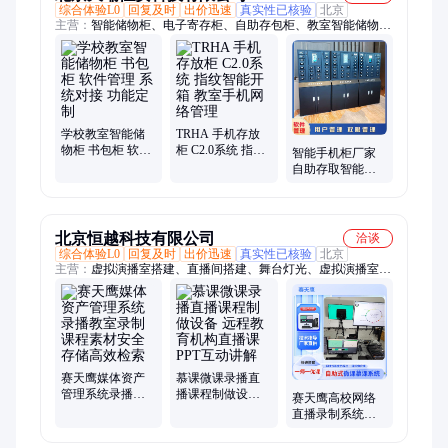
综合体验L0
回复及时
出价迅速
真实性已核验
北京
主营：
智能储物柜、电子寄存柜、自助存包柜、教室智能储物
柜、公文交换箱、智能文件交换柜、智能物证柜、智能卷宗柜、
手机屏蔽柜
学校教室智能储
TRHA 手机存放
物柜 书包柜 软件
柜 C2.0系统 指纹
智能手机柜厂家
管理 系统对接 功
智能开箱 教室手
自助存取智能柜
能定制
机网络管理
尺寸定制 天瑞恒
安
北京恒越科技有限公司
洽谈
综合体验L0
回复及时
出价迅速
真实性已核验
北京
主营：
虚拟演播室搭建、直播间搭建、舞台灯光、虚拟演播室系
统、慕课微课系统、绿箱、蓝箱、隔音装修、提词器
赛天鹰媒体资产
慕课微课录播直
管理系统录播教
播课程制做设备
赛天鹰高校网络
室录制课程素材
远程教育机构直
直播录制系统单
安全存储高效检
播课PPT互动讲解
人大屏室互动虚
索
拟慕课微课