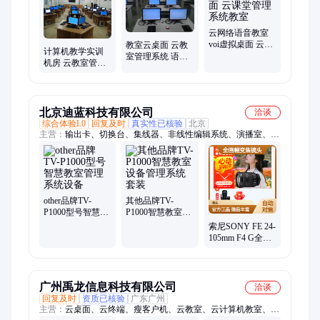
件、VDI云桌面、VOI云桌面、桌面云一体机、超融合云桌面、
旧机房改造、云桌面一体机、电子阅览室、机房建设、桌面云软
件、云电脑、桌面云服务器、虚拟桌面
云网络语音教室
voi虚拟桌面 云课
教室云桌面 云教
计算机教学实训
堂管理系统教室
室管理系统 语言
机房 云教室管理
教学桌面云机房
系统 多媒体网络
教室软件
北京迪蓝科技有限公司
洽谈
综合体验L0
回复及时
真实性已核验
北京
主营：
输出卡、切换台、集线器、非线性编辑系统、演播室、hd
分屏器、固态硬盘、磁盘阵列、单反摄像、bmd监视器、调色软
件、导播一体机、编辑工作站、非编工作站、高清监视器、bmd
直播录像机、非编辅助键盘、非编字幕软件、制作字幕软件、固
态桌面硬盘、互联液晶黑板、广播级监视器、hdmi+sdi接口120m
无、非线性编辑软件、手机平板提词器
other品牌TV-
其他品牌TV-
P1000型号智慧教
P1000智慧教室设
室管理系统设备
备管理系统套装
索尼SONY FE 24-
105mm F4 G全画
幅变焦镜头 官方
正品
广州禹龙信息科技有限公司
洽谈
回复及时
资质已核验
广东广州
主营：
云桌面、云终端、瘦客户机、云教室、云计算机教室、迷