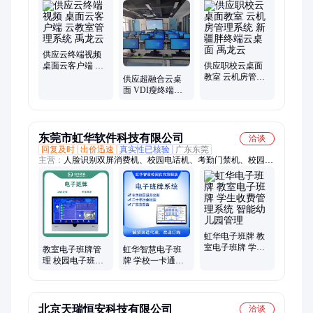
你电脑、桌面云解决、云电脑终端、电脑终端机、网络终端机、
云课堂终端、云电脑一体机、桌面云客户端、云计算机终端、
vdi云桌面、私有云搭建、超融合、服务器虚拟化
供应云终端视频
桌面云客户端 云
供应职校云桌面
教室管理系统 禹
教室 云机房管理
供应超融合云桌
龙云
系统 新疆胖终端
面 VDI瘦终端云
云桌面 禹龙云
教室 大学云机房
管理系统 禹龙云
东莞市虹华软件科技有限公司
洽谈
回复及时
出价迅速
真实性已核验
广东东莞
主营：
人脸识别双屏消费机、校园电话机、考勤门禁机、校园一
卡通系统、水电控系统、智慧食堂一卡通系统、电子班牌系统、
智能食堂系统、智慧图书馆系统、学校人脸考勤系统、学生缴费
系统、校车管理系统、招生管理系统、智慧后勤系统、学校接送
系统、洗衣分拣系统、小卖部进销存系统、无感考勤、淋浴水控
机、学校寄存柜
虹华电子班牌 教
室电子班牌 学生
教室电子班牌管
虹华智慧电子班
收费管理系统 智
理 校园电子班牌
牌 学校一卡通系
能幼儿园管理
厂家 学生收费管
统 数字化校园管
理系统 学校系统
理系统 教室电子
班牌
北京天瑞恒安科技有限公司
洽谈