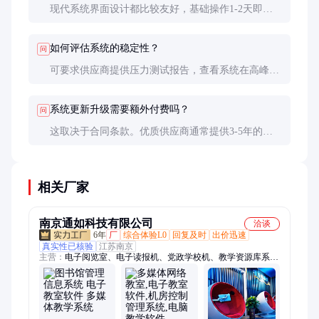
现代系统界面设计都比较友好，基础操作1-2天即可
掌握。但高级功能和管理设置可能需要更专业的培
训，建议要求供应商提供完整的培训服务。
如何评估系统的稳定性？
问
可要求供应商提供压力测试报告，查看系统在高峰时
段的并发处理能力。实地考察已有用户的运行情况也
是有效的评估方法，重点关注系统宕机频率和响应速
系统更新升级需要额外付费吗？
问
度。
这取决于合同条款。优质供应商通常提供3-5年的免
费系统升级服务，但重大功能升级可能需要额外付
费。采购时要明确区分常规升级和功能扩展的费用标
准。
相关厂家
南京通如科技有限公司
洽谈
6年
厂
综合体验L0
回复及时
出价迅速
真实性已核验
江苏南京
主营：
电子阅览室、电子读报机、党政学校机、教学资源库系
统、数字图书馆系统、pdf电子图书馆、学习外语工具、学校教
学一体机、数字图书借阅机