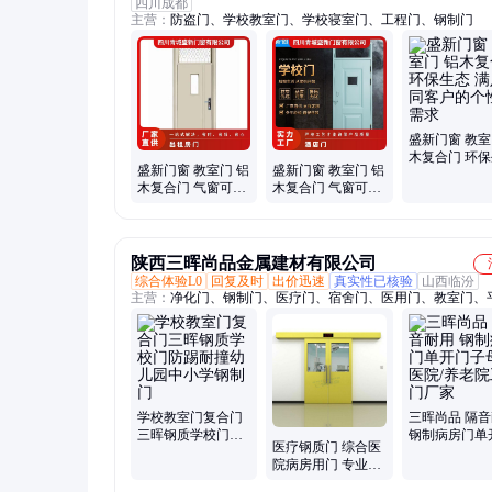
四川成都
主营：
防盗门、学校教室门、学校寝室门、工程门、钢制门
盛新门窗 教室
木复合门 环
盛新门窗 教室门 铝
盛新门窗 教室门 铝
满足不同客户
木复合门 气窗可选
木复合门 气窗可选
性化需求
实力工厂 规格齐全
满足不同客户的个
品质有保障
性化需求
陕西三晖尚品金属建材有限公司
综合体验L0
回复及时
出价迅速
真实性已核验
山西临汾
主营：
净化门、钢制门、医疗门、宿舍门、医用门、教室门、
门、子母门、病房门、气密门、射线门、洁净门、医院门、钢
教室钢质、防护铅门、医用木门、医用铅门、医用ct铅门、钢
门、钢质医疗门、护墙板、医用家具
学校教室门复合门
三晖尚品 隔
三晖钢质学校门防
钢制病房门单
医疗钢质门 综合医
踢耐撞幼儿园中小
子母门 医院/
院病房用门 专业定
学钢制门
工程门厂家
制多规格手术室净