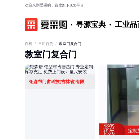
欢迎来到爱采购，百度旗下B2B平台
寻源宝典
工业品
百科
/
日用百货
/
教室门复合门
教室门复合门
钜森帮门窗科技(吉林省)有限公司