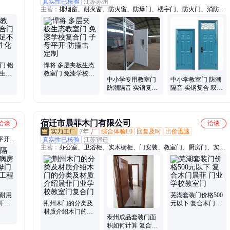
真实性已核验
江苏苏州
主营：
排烟窗、耐火窗、防火窗、防爆门、楼宇门、防火门、消防
门、泄爆门、教室门、保温门、工程门、防夹手门、幼儿园门、抗风
压门、阻燃防盗门、隔热窗、防火隔断、铝质防火、排烟天窗、商场
楼梯、遮光窗户、平开窗户、防尘窗户、家用铝合金、定做铝合金
门 铝
悍将 多层夹板生态
保生态
教室门 免漆学校复
中小学专用教室门
中小学教室门 防潮
的个
合门 子母平开 防撞
防潮隔音 实钢复合
隔音 实钢复合 双包
击 定制
悍将订做生产
边套 悍将订做电话
宿迁市晨菲木门有限公司
洽谈
洽谈
7年
厂
综合体验L0
回复及时
出价迅速
平开
真实性已核验
江苏宿迁
主营：
办公室、卫浴柜、实木橱柜、门安装、教室门、厨房门、实木
质门、
门、衣柜门、卧室门、夹板门、套装门、病房门、橱柜门、拼装门、
质防火
推拉门、免漆门、工程门、医院门、生态门、成品门、烤漆门、家用
木门、卫生间门、三合板门、厨房橱柜
音耐用
芜湖套装门价格500
开门
荆州木门的分类及
元以下 复合木门晨
养老院
材质介绍木门的分
菲 门业学校教室门
泰州成品套装门面
类及材质介绍晨菲
积如何计算 复合木
门业学校教室门复