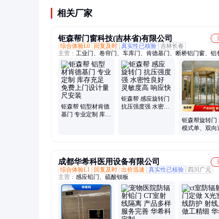
响隔音。建议由专业团队安装，确保防火密封条等
相关厂家
位安装到位。
钜森帮门窗科技(吉林省)有限公司
综合体验L0
回复及时
真实性已核验
吉林长春
主营：
工业门、卷帘门、车库门、肯德基门、断桥铝门窗、铝
窗、自动感应门、玻璃隔断、阳光房定制
钜森帮 感应旋转门
钜森帮 铝型材肯德
抗压强度强 水密性
基门 专业定制 库存
良好 灵敏度高 响应
钜森帮旋转门
充足 免费上门设计
快
模式单、双向
量尺安装
坚固耐用 安
成都华希科医用设备有限公司
综合体验L1
回复及时
出价迅速
真实性已核验
四川广元
主营：
感应铅门、硫酸钡板