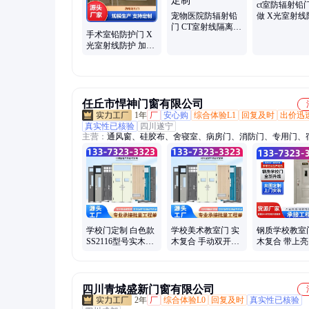
ct室防辐射铅
宠物医院防辐射铅
做 X光室射线
门 CT室射线隔离
射线屏蔽 做
手术室铅防护门 X
产品多样 服务完善
华希科
光室射线防护 加厚
华希科定制
隔音 服务完善 华希
科定制
任丘市悍神门窗有限公司
1年
厂
安心购
综合体验L1
回复及时
出价迅
真实性已核验
四川遂宁
主营：
通风窗、硅胶布、舍寝室、病房门、消防门、专用门、
门、火门窗、耐火门、逃生门、教室门、室内门、平开门、防
隔音门、进户门、单元门、简易门、阻燃门、防火窗、防爆窗
窗、铝型材、防火布、无机布
学校门定制 白色款
学校美术教室门 实
钢质学校教室
SS2116型号实木复
木复合 手动双开
木复合 带上亮
合教室门 悍神厂家
HPL型材 悍神定制
易变形 悍神
供应安装
话
四川青城盛新门窗有限公司
2年
厂
综合体验L0
回复及时
真实性已核验