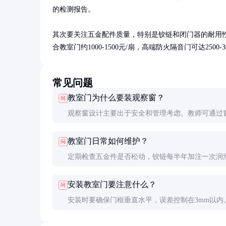
的检测报告。

其次要关注五金配件质量，特别是铰链和闭门器的耐用性
合教室门约1000-1500元/扇，高端防火隔音门可达2500-3
常见问题
教室门为什么要装观察窗？
问
观察窗设计主要出于安全和管理考虑。教师可通过
察走廊情况，管理人员也能在不打扰教学的情况下
教室门日常如何维护？
问
室内部。同时，窗户增加了自然采光，改善室内光
定期检查五金件是否松动，铰链每半年加注一次润
境。
清洁时使用中性清洁剂，避免腐蚀表面涂层。特别
安装教室门要注意什么？
问
持闭门器调节适当，确保门能正常闭合。
安装时要确保门框垂直水平，误差控制在3mm以内
扇与地面间隙应保持在8-10mm，既保证顺畅开关