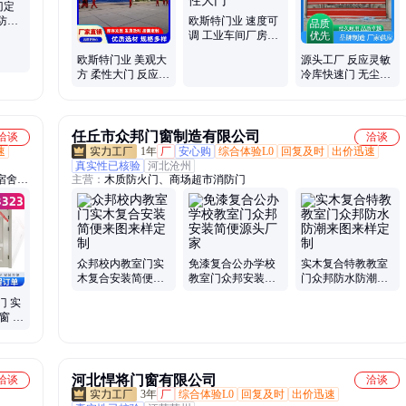
门定
防护
欧斯特门业 速度可
工精细
调 工业车间厂房快
速门 柔性大门
欧斯特门业 美观大
源头工厂 反应灵敏
方 柔性大门 反应迅
冷库快速门 无尘车
速 软质快速门
间用 欧斯特门业
任丘市众邦门窗制造有限公司
洽谈
洽谈
速
1年
厂
安心购
综合体验L0
回复及时
出价迅速
真实性已核验
河北沧州
宿舍
主营：
木质防火门、商场超市消防门
盗门、
、消防
众邦校内教室门实
免漆复合公办学校
实木复合特教教室
木复合安装简便来
教室门众邦安装简
门众邦防水防潮来
图来样定制
便源头厂家
图来样定制
门 实
窗 不
定做电
河北悍将门窗有限公司
洽谈
洽谈
3年
厂
综合体验L0
回复及时
出价迅速