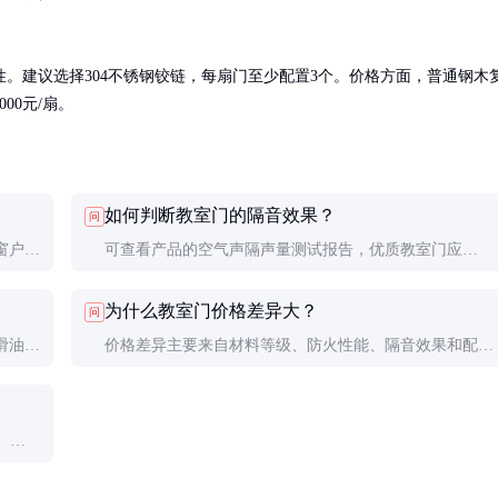
。建议选择304不锈钢铰链，每扇门至少配置3个。价格方面，普通钢木
000元/扇。
如何判断教室门的隔音效果？
问
窗户观
可查看产品的空气声隔声量测试报告，优质教室门应
查看教
≥30dB。实际选购时可要求供应商提供样品进行现场测
为什么教室门价格差异大？
问
线环
试，用手敲击门板听声音沉闷程度也能初步判断隔音性
滑油。
价格差异主要来自材料等级、防火性能、隔音效果和配件
能。
注意保
质量。普通钢木门成本较低，而采用特殊防火芯材、进口
五金件和高级表面处理的优质门价格自然较高。
。门
又不影