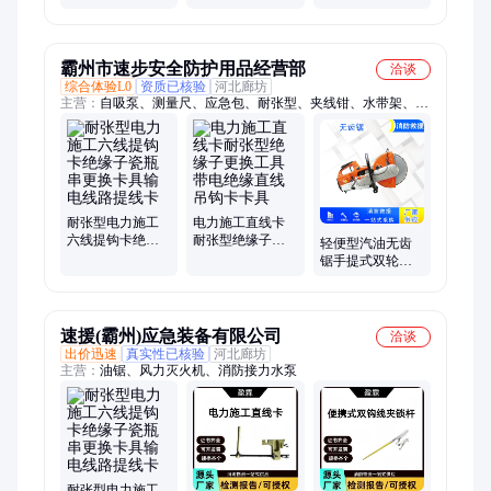
直线吊钩卡卡具
作杆支架美国
撑套具三脚架稳
hastings进口
固杆液压多级顶
杆
霸州市速步安全防护用品经营部
洽谈
综合体验L0
资质已核验
河北廊坊
主营：
自吸泵、测量尺、应急包、耐张型、夹线钳、水带架、放
置架、膨胀袋、折叠桌、污水泵、挡水板、喷雾枪、护绳器、毛
巾被、清淤泵、竹板床、救援靴、操作杆、喷雾器、救援服、运
输架、封堵机、铜包钢、岩石锯、棉花被、接地线
耐张型电力施工
电力施工直线卡
六线提钩卡绝缘
耐张型绝缘子更
轻便型汽油无齿
子瓷瓶串更换卡
换工具带电绝缘
锯手提式双轮异
具输电线路提线
直线吊钩卡卡具
向切割锯消防救
卡
援破拆圆盘锯
速援(霸州)应急装备有限公司
洽谈
出价迅速
真实性已核验
河北廊坊
主营：
油锯、风力灭火机、消防接力水泵
耐张型电力施工