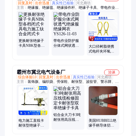
回复及时
出价迅速
真实性已核验
河北廊坊
主营：
绝缘服、绝缘毯、绝缘操作杆、绝缘子卡具、带电作业剥
皮器、机动绞磨、电力牵引绳、蚕丝绳、旁路电缆、绝缘跨越
架、导线遮蔽罩、绝缘挡板、射枪操作杆、绝缘平台、绝缘断线
剪、旁路电缆支架、绝缘滑车、消弧开关、卡线器、无线遥控切
刀、智能剥皮器、绝缘锁杆、铝合金抢修塔、铝合金抱杆
更换耐张绝缘子
带电作业防护服
卡具NBK型各档
分体式网状透气
大口径树脂便携
闭式卡具电力施
绝缘服绝缘网衣
式电杆夹环氧树
工钛合金闭式卡
YS126-11-03
脂绝缘带电作业
电工夹子鳄鱼夹
霸州市冀北电气设备厂
洽谈
综合体验L0
回复及时
出价迅速
真实性已核验
河北廊坊
主营：
装饰旗、编织袋、劳保鞋、耐张型、波纹管、警示牌、接
地线、消防柜、渣样箱、工作鞋、防坠网、灭火器、防护栏、检
测仪、安全帽、安全带、探照灯、网兜网、救生圈、密目网、灭
火毯、反光镜、指挥灯、指示牌、洗眼器、花油布
铝合金大刀卡3吨
耐张用高压线缆
电力施工直线卡
美国HUBBELL绝
检修固定卡耐张
耐张型绝缘子更
缘手柄导体切刀
型双串绝缘子卡
换工具带电绝缘
C4031421绝缘断
具
直线吊钩卡卡具
线剪软质电缆剪