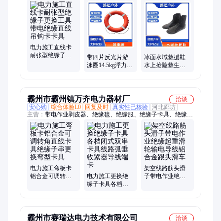
明系统
电力施工直线卡
耐张型绝缘子更
带四片反光片游
冰面水域救援鞋
换工具带电绝缘
泳圈14.5kg浮力救
水上抢险救生鞋
直线吊钩卡卡具
生圈防汛救灾大
轻便防滑水面蓝
浮力泡沫救生装
天救援防护鞋
备
霸州市霸州镇万齐电力器材厂
洽谈
安心购
综合体验L0
回复及时
真实性已核验
河北廊坊
主营：
带电作业剥皮器、绝缘毯、绝缘服、绝缘子卡具、绝缘子
遮蔽罩、绝缘工具斗、绝缘断线剪、绝缘披肩、防潮蚕丝绳、引
流线、导线遮蔽罩、绝缘挡板、无线遥控切刀、无线遥控电动扳
手、绝缘操作杆、绝缘蜈蚣梯、绳索救援套装、头盔安全帽、绝
缘锁杆、万能夹钳、无扭钢丝绳、防电弧服、高压屏蔽服、接地
线、绞磨机牵引绳
电力施工弯板卡
架空线路筋头滑
铝合金可调转角
电力施工更换绝
子带电作业绝缘
直线卡具绝缘子
缘子卡具各档闭
起重滑轮输电导
串更换弯型卡具
式双串卡具线路
线铝合金跟头滑
弧垂收紧器导线
车
端卡
霸州市赛瑞达电力技术有限公司
洽谈