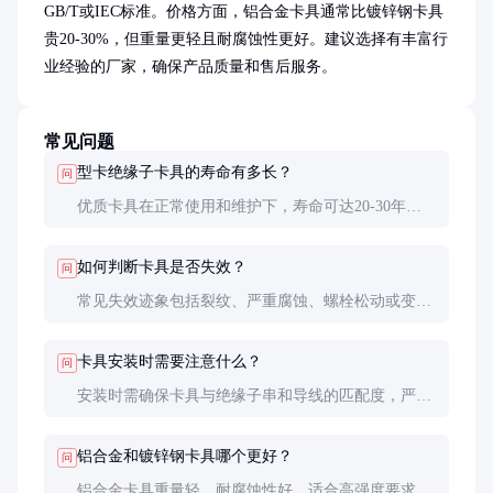
GB/T或IEC标准。价格方面，铝合金卡具通常比镀锌钢卡具
贵20-30%，但重量更轻且耐腐蚀性更好。建议选择有丰富行
业经验的厂家，确保产品质量和售后服务。
常见问题
型卡绝缘子卡具的寿命有多长？
问
优质卡具在正常使用和维护下，寿命可达20-30年。
实际寿命受环境条件、负荷情况和维护频率影响较
大，需定期检查以确保安全。
如何判断卡具是否失效？
问
常见失效迹象包括裂纹、严重腐蚀、螺栓松动或变
形。发现这些问题应及时更换，避免引发更严重的线
路故障。
卡具安装时需要注意什么？
问
安装时需确保卡具与绝缘子串和导线的匹配度，严格
按照扭矩要求紧固螺栓。建议使用扭矩扳手，避免人
为误差。
铝合金和镀锌钢卡具哪个更好？
问
铝合金卡具重量轻、耐腐蚀性好，适合高强度要求场