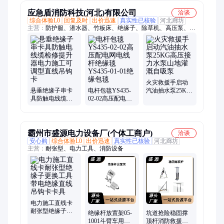
卡具
盘架
应急盾消防科技(河北)有限公司
洽谈
综合体验L0
回复及时
出价迅速
真实性已核验
河北廊坊
主营：
防护服、潜水器、竹板床、绝缘子、除草机、高压泵、救
助靴、潜水灯、灭火鞋、漂流船、剪断机、救生衣、应急灯、照
明灯、扁带环、起重机、救生杆、上升器、救援绳、扁水壶、打
草机、消火栓、船用垫、运输袋、汽油箱、测距仪
火灾救援手启动
悬垂绝缘子串卡
电杆包毯YS435-
汽油抽水泵25KG
具防触电线缆检
02-02高压配电网
高压接力水泵山
修提升器电力施
电线杆绝缘毯
地灌溉自吸泵
工可调型直线吊
YS435-01-01绝缘
钩卡
包毯
霸州市盛源电力设备厂(个体工商户)
洽谈
安心购
综合体验L0
出价迅速
真实性已核验
河北廊坊
主营：
耐张型、电力工具、消防设备
电力施工直线卡
耐张型绝缘子更
绝缘杆放置架05-
坑道抢险稳固撑
换工具带电绝缘
1001斗臂车用操
顶杆消防救援支