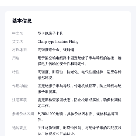
基本信息
中文名
型卡绝缘子卡具
英文名
Clamp-type Insulator Fitting
材质/材料
高强度铝合金、镀锌钢
用途
用于架空输电线路中固定绝缘子串与导线的连接，确
保电力传输的安全性和稳定性。
特性
高强度、耐腐蚀、抗老化、电气性能优异，适应各种
恶劣环境。
作用/功能
固定绝缘子串与导线，传递机械载荷，防止导线与绝
缘子串脱离。
注意事项
需定期检查紧固状态，防止松动或腐蚀，确保长期稳
定工作。
参考价格区间
约200-1000元/套，具体价格因材质、规格和品牌而
异。
选购要点
关注材质强度、耐腐蚀性能、与绝缘子串的匹配度以
及厂家资质和产品认证。