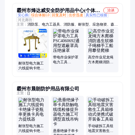
霸州市烽达威安全防护用品中心(个体工
洽谈
安心购
综合体验L0
回复及时
出价迅速
真实性已核验
商户)
河北廊坊
主营：
消防泵、电力工器具、消防服、耐张型、应急物资、森林
灭火设备、液压破拆电动破拆、水域救援物资、潜水设备
带电作业保护罩
高空作业尼龙绳
电力工具
方木爬梯消防逃
耐张型电力施工
PSC4060692通用
生软梯子绳梯手
六线提钩卡绝缘
型遮蔽罩高压绝
工船用攀登爬梯
子瓷瓶串更换卡
缘罩
具输电线路提线
卡
霸州市晨朗防护用品有限公司
主营：
[]
耐张型电力施工
手动破拆工具组
六线提钩卡绝缘
悬垂绝缘子串卡
地震灾害救生工