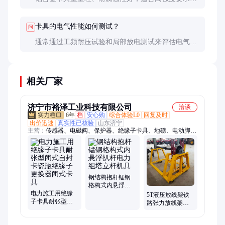
景；镀锌钢卡具成本低，适合一般环境。选择时需综
合考虑预算和使用条件。
卡具的电气性能如何测试？
问
通常通过工频耐压试验和局部放电测试来评估电气性
能。测试电压需根据线路电压等级确定，确保卡具在
运行中不会发生电气故障。
相关厂家
济宁市裕泽工业科技有限公司
洽谈
6年
档
安心购
综合体验L0
回复及时
出价迅速
真实性已核验
山东济宁
主营：
传感器、电磁阀、保护器、绝缘子卡具、地磅、电动脚手
架、装载机电子秤、机械抓手、砌筑升降平台、光伏板升降机、
内撑吊具、混凝土振动棒、打标机、研磨机、裁切机、平移门电
机、超市防盗门、磨片磨头、滑移机、消防机器人、农业打药
机、履带底盘、消防器材
钢结构抱杆锰钢
格构式内悬浮扒
电力施工用绝缘
杆电力组塔立杆
5T液压放线架铁
子卡具耐张型闭
机具
路张力放线架子
式自封卡瓷瓶绝
接触网液压张力
缘子更换器闭式
电缆支架张力线