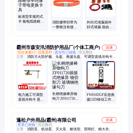
火靴、清障机、凿岩机、摩托艇、逃生包
标准型常规闭式
卡 输电线路耐张
消防腰带织带为
外封式堵漏袋外
串绝缘子带电更
一整根没有接缝
封式堵漏 袋由高
换卡具
拉环无焊接和毛
强度橡胶和增强
刺
材料复合制成
霸州市森安汛消防护用品厂(个体工商户)
洽谈
综合体验L0
回复及时
真实性已核验
河北廊坊
主营：
消防灭火防护服、头盔、救援头盔、可调型直线吊钩卡、
消防头盔、风力灭火机、灭火机、水泵、手抬机动泵、照明灯、
手提探照灯、油锯、消防油锯、防化服、水域救援、消防隔热
服、抢险救援服、抢险救援头盔、灭火靴 消防靴、抢险救援
靴、灭火防护头盔、高扬程水泵、消防水泵、离心泵、便携式消
防泵、森林消防泵
长柄绝缘棒异物
电力施工可调型
FW6102GF应急救
钩刀 ZF011726插
直线吊钩卡 悬垂
援LED移动工作灯
接式绝缘异 物切
绝缘子串卡具 防
泛光灯30W 施工
割刀 玻璃钢绝缘
触电线缆检修提
照明灯
勾刀
升器
蓬松户外用品(霸州)有限公司
洽谈
资质已核验
河北廊坊
主营：
消防泵、机动泵、灭火泵、耐张型、照明灯、棉大衣、照