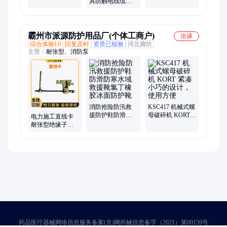
子瓷瓶串更换卡
具防触电线缆检
具箱移动式便携
具电力提线器
修提升器电力施
式破开装备工具
工可调型直线吊
箱
钩卡
霸州市派源防护用品厂(个体工商户)
洽谈
综合体验L0
回复及时
资质已核验
河北廊坊
主营：
耐张型、消防泵
消防抢险防汛救
KSC417 机械式螺
援防护鞋防滑防
母破碎机 KORT
电力施工直线卡
寒水域救援靴氯
紧凑小巧的设
耐张型绝缘子更
丁橡胶冰面防护
计，使用方便
换工具带电绝缘
靴
直线吊钩卡卡具
药品医疗器械网络信息服务备案(京)网药械信息备字（2021）第00159号