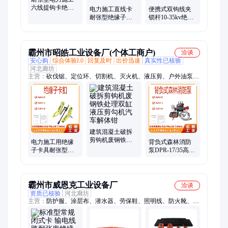
六线提钩卡绝缘
电力施工直线卡
便携式双钩线夹
子瓷瓶串更换卡
耐张型绝缘子更
锁杆10-35kv绝缘
具输电线路提线
换工具带电绝缘
双头线夹导线夹
卡
直线吊钩卡卡具
持杆锁杆
霸州市昭皓工业设备厂(个体工商户)
洽谈
安心购
综合体验L0
回复及时
出价迅速
真实性已核验
河北廊坊
主营：
砍伐锯、定位环、切割机、灭火机、液压剪、户外油泵、
锚固线夹、防护装备、灭火水枪、战术背心、防火保温毯、接触
线接头、液压千斤顶、配件铝合金、救援牵拉器、双耳连接器、
铁路接触线、鞍子接触网、户外训练服、消防破拆工具、快速接
头装置、液压救援顶杆、森林消防背心、明灯消防头盔、移动灭
火水泵
建筑混凝土破拆
剪钩机废钢铁处
电力施工用绝缘
背负式森林消防
理双缸液压剪勾
子卡具耐张型闭
泵DPR-17/35高压
机汽车解体钳
式自封卡瓷瓶绝
灭火接力泵大马
缘子更换器闭式
力170米扬程离心
卡具
泵
霸州市威恩克工业设备厂
洽谈
资质已核验
河北廊坊
主营：
防护服、涂层布、潜水器、劳保鞋、照明线、防火靴、灭
火鞋、挂钩梯、气象仪、方位灯、应急灯、照明灯、扩音器、无
齿锯、隔热服、金属线、救生板、冲击钻、遥控器、运兵车、灭