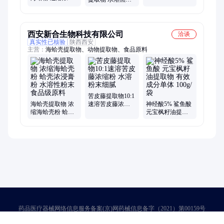
粉 海蛤壳提取物
干燥 全奥生物
草粉 速溶浓缩粉
食品级 SC证全奥
SC证 浸膏
生物
西安新合生物科技有限公司
洽谈
真实性已核验
陕西西安
主营：
海蛤壳提取物、动物提取物、食品原料
苦皮藤提取物10:1
海蛤壳提取物 浓
速溶苦皮藤浓缩
神经酸5% 鲨鱼酸
缩海蛤壳粉 蛤壳
粉 水溶 粉末细腻
元宝枫籽油提取
浓浸膏粉 水溶性
物 有效成分单体
粉末 食品级原料
100g/袋
药品医疗器械网络信息服务备案(京)网药械信息备字（2021）第00159号
京ICP证030173号
京公网安备11000002000001号