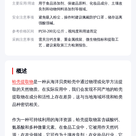
主要应用/用途
用于食品添加剂、保健品原料、化妆品成分、土壤改
良剂和动物饲料添加剂等领域。
安全注意事项
避免吸入粉尘，操作时建议佩戴防护口罩，储存远离
强酸强碱。
参考价格区间
约50-200元/公斤，视纯度和用途而定
采购注意事项
需关注钙含量、重金属残留、微生物指标和提取工
艺，建议索取第三方检测报告。
概述
蛤壳提取物
是一种从海洋贝类蛤壳中通过物理或化学方法提
取的天然物质。在实际应用中，我们会发现不同产地的蛤壳
提取物在成分和活性上存在差异，这与当地海域环境和蛤类
品种密切相关。

作为一种可持续利用的海洋资源，蛤壳提取物富含碳酸钙、
氨基酸和多种微量元素。在食品工业中，它被用作天然钙
源；在农业领域，它可作为土壤改良剂；在化妆品行业，它