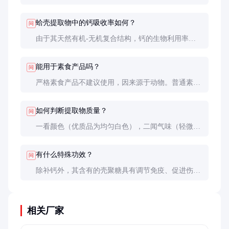
成分更明确；普通贝壳粉只是简单粉碎，成分复杂且
活性物质含量低。
蛤壳提取物中的钙吸收率如何？
问
由于其天然有机-无机复合结构，钙的生物利用率可
达60-70%，高于普通碳酸钙的30-40%。
能用于素食产品吗？
问
严格素食产品不建议使用，因来源于动物。普通素食
产品可根据具体认证标准评估使用。
如何判断提取物质量？
问
一看颜色（优质品为均匀白色），二闻气味（轻微海
腥味正常，异味可能变质），三测溶解性（部分溶于
酸性溶液），最重要的是查看第三方检测报告。
有什么特殊功效？
问
除补钙外，其含有的壳聚糖具有调节免疫、促进伤口
愈合作用；微量元素组合对骨骼健康和抗氧化有协同
增效。
相关厂家