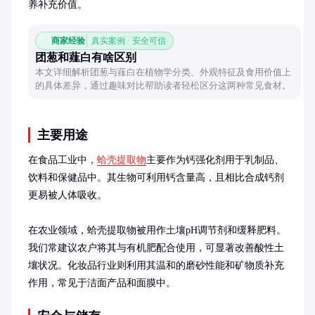
养补充价值。
商家经验
真实案例 · 安全可信
团葱和薤白有啥区别
本文详细解析团葱与薤白在植物学分类、外观特征及食用价值上
的具体差异，通过趣味对比帮助读者轻松区分这两种常见食材。
主要用途
在食品工业中，
蛤壳提取物
主要作为钙强化剂用于乳制品、
饮料和保健品中。其生物可利用钙含量高，且相比合成钙剂
更易被人体吸收。

在农业领域，蛤壳提取物被用作土壤pH调节剂和缓释肥料。
我们常建议农户将其与有机肥配合使用，可显著改善酸性土
壤状况。化妆品行业则利用其温和的磨砂性能和矿物质补充
作用，常见于洁面产品和面膜中。