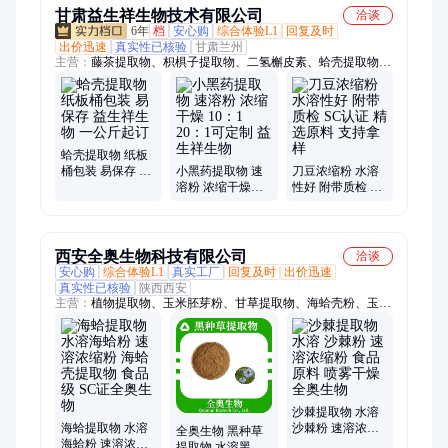
甘肃益生祥生物技术有限公司
洽谈
6年
档
安心购
综合体验L1
回复及时
出价迅速
真实性已核验
甘肃兰州
主营：
藤茶提取物、枳椇子提取物、二氢槲皮素、蛤壳提取物、
槲皮素、地龙蛋白肽、马齿苋提取物、甘草提取物、黄芪粉、罗
汉果粉、鱼腥草提取物、淡竹叶提取物、竹叶黄酮、葛根提取
物、玉米低聚肽、酸枣仁提取物、荷叶提取物、人参提取物、蒲
公英提取物、益智仁提取物、桑叶提取物、阿胶粉、麦芽提取物
蛤壳提取物 纸板
桶包装 易保存 益
小黑药提取物 速
刀豆浓缩粉 水溶
生祥生物 一公斤
溶粉 浓缩干燥
性好 附带质检 SC
起订
10：1 20：1可定
认证 精选原料 支
制 益生祥生物
持拿样
西安全奥生物科技有限公司
洽谈
安心购
综合体验L1
真实工厂
回复及时
出价迅速
真实性已核验
陕西西安
主营：
植物提取物、玉米胚芽粉、甘草提取物、海蛤壳粉、玉米
低聚肽、山楂提取物、玉米胚芽浓缩粉、牡蛎肽粉、山药粉、枸
杞子粉、蓝莓粉、黄精提取物、桑叶提取物、地龙蛋白、薏苡仁
粉、仙人掌果粉、葛根提取物、酸枣仁提取物、沙棘提取物、人
参提取物、黄芪提取物、决明子提取物、枳椇子提取物、桑葚果
粉、沙棘粉、金银花提取物
沙棘提取物 水溶
海蛤提取物 水溶
沙棘粉 速溶浓缩
全奥生物 黑种草
海蛤粉 速溶浓缩
粉 食品原料 喷雾
提取物 水溶黑种