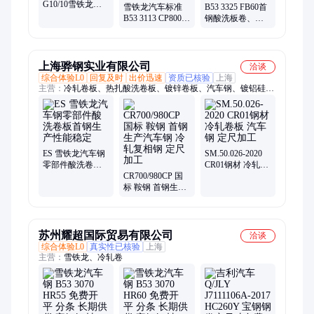
G10/10雪铁龙汽
雪铁龙汽车标准
B53 3325 FB60首
车钢、规格齐
B53 3113 CP800，
钢酸洗板卷、雪
全、一张起售
现货库存、CP800
铁龙汽车钢、加
汽车钢厂价直销
工配送
上海骅钢实业有限公司
洽谈
综合体验L0
回复及时
出价迅速
资质已核验
上海
主营：
冷轧卷板、热扎酸洗卷板、镀锌卷板、汽车钢、镀铝硅卷
板、马口铁卷板、镀铝镁锌卷板、锌铁合金
ES 雪铁龙汽车钢
SM.50.026-2020
零部件酸洗卷板
CR01钢材 冷轧卷
首钢生产性能稳
CR700/980CP 国
板 汽车钢 定尺加
定
标 鞍钢 首钢生产
工
汽车钢 冷轧复相
钢 定尺加工
苏州耀超国际贸易有限公司
洽谈
综合体验L0
真实性已核验
上海
主营：
雪铁龙、冷轧卷