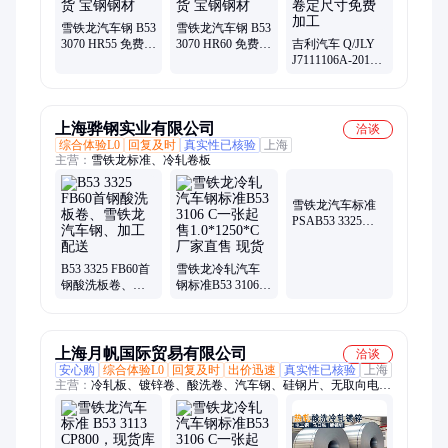
雪铁龙汽车钢 B53
雪铁龙汽车钢 B53
3070 HR55 免费开
3070 HR60 免费开
吉利汽车 Q/JLY
平 分条 长期供货
平 分条 长期供货
J7111106A-2017
宝钢钢材
宝钢钢材
HC260Y 宝钢钢卷
定尺寸免费加工
上海骅钢实业有限公司
洽谈
综合体验L0
回复及时
真实性已核验
上海
主营：
雪铁龙标准、冷轧卷板
雪铁龙汽车标准
PSAB53 3325
HR55零开/试模/量
产 宝钢产酸洗汽
B53 3325 FB60首
雪铁龙冷轧汽车
车钢
钢酸洗板卷、雪
钢标准B53 3106 C
铁龙汽车钢、加
一张起售
工配送
1.0*1250*C厂家直
售 现货
上海月帆国际贸易有限公司
洽谈
安心购
综合体验L0
回复及时
出价迅速
真实性已核验
上海
主营：
冷轧板、镀锌卷、酸洗卷、汽车钢、硅钢片、无取向电工
钢、冷轧卷、酸洗板、热轧卷、热轧板、镀锌板