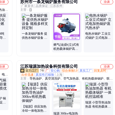
苏州市一条龙锅炉服务有限公司
洽谈
洽谈
厂家直供
品质保证
江苏苏州
热油锅
主营：
[]
4吨
一条龙锅炉服务 提
电热水锅炉 工业立
 导热
供热水锅炉设备 规
式锅炉 立式电加热
格多样支持定制
锅炉蒸汽热水炉
燃气(油)卧(立)式有
机热载体锅炉高效
能低损耗
江苏瑞源加热设备科技有限公司
洽谈
洽谈
7年
厂
安心购
综合体验L0
真实工厂
回复及时
、电加
出价迅速
真实性已核验
上海
主营：
导热油炉、真空清洗炉、空气加热器、有机热载体锅炉、联苯
加热器、三甘醇清洗炉、超声波清洗机
炉 锅
满足需
瑞源 小型导热油加
【瑞源】供应加热
热器 有机热载体锅
冷却一体电加热导
炉 一体机控温精准
瑞源 360kw电加热
热油炉 300kw有机