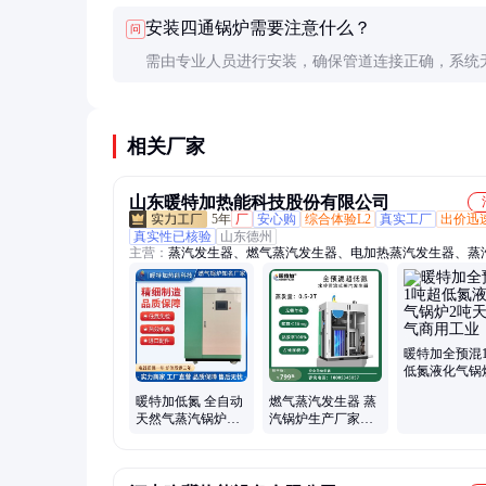
域独立温控的场合。
安装四通锅炉需要注意什么？
问
需由专业人员进行安装，确保管道连接正确，系统
漏，电源和燃气供应符合安全标准。
相关厂家
山东暖特加热能科技股份有限公司
5年
厂
安心购
综合体验L2
真实工厂
出价迅
真实性已核验
山东德州
主营：
蒸汽发生器、燃气蒸汽发生器、电加热蒸汽发生器、蒸
炉、热水锅炉、燃气锅炉、生物质蒸汽发生器
暖特加全预混
低氮液化气锅
天然气商用工
暖特加低氮 全自动
燃气蒸汽发生器 蒸
天然气蒸汽锅炉烧
汽锅炉生产厂家批
水食品机械配套
发 生物质锅炉行业
可定制供应