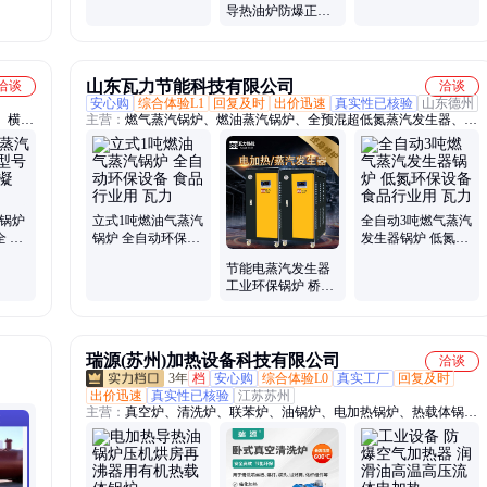
导热油炉防爆正压
热载体锅炉
柜带空调大功率设
备安全稳定
山东瓦力节能科技有限公司
洽谈
洽谈
安心购
综合体验L1
回复及时
出价迅速
真实性已核验
山东德州
、横置
主营：
燃气蒸汽锅炉、燃油蒸汽锅炉、全预混超低氮蒸汽发生器、电
、导热
加热蒸汽发生器、生物质蒸汽发生器
汽锅炉
立式1吨燃油气蒸汽
全自动3吨燃气蒸汽
全 低
锅炉 全自动环保设
发生器锅炉 低氮环
能
备 食品行业用 瓦力
保设备 食品行业用
节能电蒸汽发生器
瓦力
工业环保锅炉 桥梁
养护用 瓦力
瑞源(苏州)加热设备科技有限公司
洽谈
3年
档
安心购
综合体验L0
真实工厂
回复及时
出价迅速
真实性已核验
江苏苏州
主营：
真空炉、清洗炉、联苯炉、油锅炉、电加热锅炉、热载体锅
炉、导热油炉、电加热器、真空煅烧炉、真空清洁炉、空气加热器、
导热油加热器、导热油加热系统、导热油恒温机组