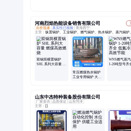
铸造
河南烈焰热能设备销售有限公司
出价迅速
真实性已核验
青海西宁
主营：
纵置锅炉、工业锅炉、燃气锅炉、热水锅炉、蒸汽锅炉
锅炉、冷凝锅炉、燃煤锅炉、环保锅炉、采暖锅炉、燃油锅炉
油锅炉、汽水两用锅炉、生物质颗粒锅炉
双锅筒横置锅炉
WNS燃气蒸
SHL 系列大容量 燃
1-20吨型号齐
煤高效燃烧
氮冷凝 高效节
常压燃煤热水锅炉
工业专用锅炉 大容
量供热设备
山东中杰特种装备股份有限公司
厂家直供
品质保证
山东菏泽
主营：
[]