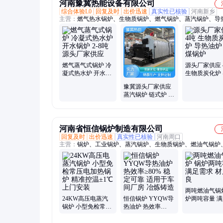
河南豫冀热能设备有限公司
综合体验L0
回复及时
出价迅速
真实性已核验
河南新乡
主营：
燃气热水锅炉、生物质锅炉、燃气锅炉、蒸汽锅炉、导
炉、分汽缸、分气缸
燃气蒸气式锅炉 冷
源头厂家供应 
凝式热水炉 开水锅
生物质炭化炉
炉 2-8吨 源头厂家
油炉 燃煤锅炉
豫冀源头厂家供应
供应
蒸汽锅炉 链式炉 6
吨 生物质DZL
DZH-SZS双锅筒炉
河南省恒信锅炉制造有限公司
回复及时
出价迅速
真实性已核验
河南周口
主营：
锅炉、工业锅炉、蒸汽锅炉、生物质锅炉、燃油气锅炉
热锅炉
两吨燃油气锅
24KW高压电蒸汽
恒信锅炉 YYQW导
炉两吨容量 
锅炉 小型免检常压
热油炉 热效率
求 材质优良
电加热锅炉 精准控
≥80% 稳定可靠 适
温±1℃上门安装
用于车间厂房 冶炼