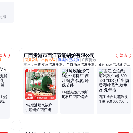
可达30%以上。
无泄
广西贵港市西江节能锅炉有限公司
洽谈
洽谈
速
回复及时
出价迅速
真实性已核验
广西贵港
主营：
生物质蒸汽发生器、全自动蒸汽发生器、液化石油气汽化炉、
汽锅
电加热锅炉、工业锅炉、生活锅炉、燃油锅炉、燃气锅炉、电锅炉、
生物质锅炉、蒸汽锅炉、卧式蒸汽锅炉、燃油燃气锅炉、全自动燃油
燃气锅炉、工业蒸气锅炉、供暖热水锅炉、双锅简生物质蒸汽锅炉、
循环流化床锅炉、广西锅炉、锅炉、燃油燃气蒸汽锅炉、卧式生物质
蒸汽锅炉、贵港锅炉、燃烧机、生物质颗粒蒸汽发生器
1吨燃油燃气锅炉
1吨超
饲料厂 西江锅炉 低
西江 全自动蒸汽发
炉2吨
氮 环保节能
生器 300 600 700公
2吨燃油燃气锅炉
业
斤生物质颗粒蒸气
供暖锅炉 西江锅炉
发生器 免年检
多型号定制