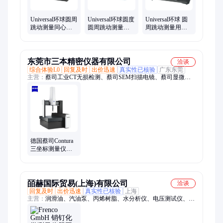
Universal环球圆周
Universal环球圆度
Universal环球 圆
跳动测量同心度
圆周跳动测量用
周跳动测量用同
测量仪G2-40
同心度仪B-10
心度仪K1-10
东莞市三本精密仪器有限公司
洽谈
综合体验L0
回复及时
出价迅速
真实性已核验
广东东莞
主营：
蔡司工业CT无损检测、蔡司SEM扫描电镜、蔡司显微
镜、蔡司三坐标测量机、蔡司三维3D扫描仪、蔡司影像测量
仪、蔡司三次元测量仪、三丰仪器、马尔仪器、CCD外观光学检
测仪、水冷板铲齿测量仪、蔡司x-ray检测机、三丰量具、马尔量
具、AOI视觉检测设备
德国蔡司Contura
三坐标测量仪
ZEISS三次元几何
形状/圆周分度测
量
皕赫国际贸易(上海)有限公司
洽谈
回复及时
出价迅速
真实性已核验
上海
主营：
润滑油、汽油泵、丙烯树脂、水分析仪、电压测试仪、阻
燃面料、3d检测系统、挠性联轴器、图像分析系统、集成电路测
试