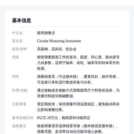
基本信息
中文名
圆周测量仪
英文名
Circular Measuring Instrument
材质/材料
高碳钢、花岗岩、铝合金
用途
精密测量圆形工件的直径、圆度、同心度、跳动度等
几何参数，适用于轴承、齿轮、轴类等回转体零件的
检测。
特性
测量精度高（可达微米级），重复性好，操作简便，
可连接计算机进行数据采集与分析。
作用/功能
通过接触或非接触方式测量圆周尺寸和形状误差，为
质量控制提供精确数据。
注意事项
需定期校准，保持测量环境温度稳定，避免振动和灰
尘影响测量结果。
参考价格区间
约2万-20万元，视精度和功能而定
选购要点
根据测量需求选择精度等级（微米级或亚微米级）、
测量范围、是否带自动化功能等核心参数。