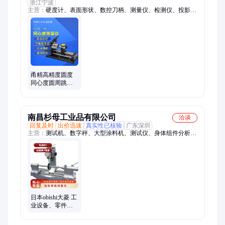
浙江宁波
主营：
硬度计、表面形状、数控刀柄、测量仪、检测仪、投影
仪、影像仪、测量机、影像测量、测量系统、表面轮廓仪、非接
触测量、数显卡尺、工业检测、防水防尘、带表卡尺、麻花钻
头、橡胶塑料、激光扫描、高倍电子、无线通信、圆度圆柱、原
子吸收、数显百分表、工具显微镜
甬精高精度圆度
同心度圆周跳动
同轴度偏心偏摆
测量仪同心检测
仪
南昌杉母工业品有限公司
洽谈
回复及时
出价迅速
真实性已核验
广东深圳
主营：
测试机、数字秤、大型涂料机、测试仪、身体组件分析
仪、数字万用表、机床辅助镜头、单螺钉挤出机、无障碍秤轮椅
日本obishi大菱 工
业设备、零件检
测用 齿轮圆周振
幅测量仪 SR101