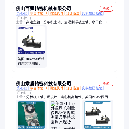
佛山百舜精密机械有限公司
洽谈
安心购
综合体验L1
回复及时
出价迅速
真实性已核验
广东佛山
主营：
高速主轴、分板机主轴、去毛刺浮动主轴、水平仪、CNC
增速器
美国Universal环球
圆周跳动测量 同
心度检测仪 G1-10
同心圆量具
佛山索盾精密科技有限公司
洽谈
安心购
综合体验L1
回复及时
出价迅速
真实性已核验
广东佛山
主营：
分板机主轴、硬度计、走心机高频铣、美国PiTape圆周
尺、CNC增速器、气动主轴
美国PI-Tape外径