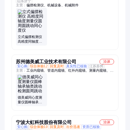
山东济宁
主营：
偏摆检测仪、机械设备、机械附件
立式偏摆检测仪
高精度同轴度测
量仪圆周圆跳动
同心度仪
苏州德美威工业技术有限公司
洽谈
安心购
综合体验L2
回复及时
真实性已核验
江苏苏州
主营：
工业内窥镜、管道内窥镜、红外内窥镜、测量内窥镜、扭
力测试仪、泰勒粗糙度仪、KETT测厚仪、MPO测厚仪、SSD静
电测试仪、LZ-373测厚仪、DP静电压测试仪、DZ4静电测试仪、
PHYNIX测厚仪、MOTIVE测试仪、非标内窥镜、转向内窥镜、
电控内窥镜、远焦内窥镜、数显张力计、扭矩MES系统、
IMADA测力计、扭矩管理系统、CK-100张力计、显微镜、视频
德美威同心度测
显微镜
量仪圆棒轴承轴
类跳动检测圆周
跳动
宁波大虹科技股份有限公司
洽谈
安心购
综合体验L0
回复及时
出价迅速
资质已核验