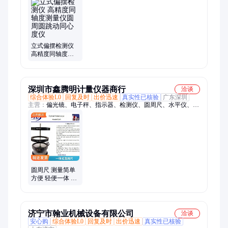
器、电磁阀、保护器、电动脚手架、装载机电子秤、砌筑升降平
台、光伏板升降机、内撑吊具、混凝土振动棒、打标机、裁剪
机、研磨机、压铆机、小型装载机、洗消剂、防爆风机
立式偏摆检测仪
高精度同轴度测
量仪圆周圆跳动
同心度仪
深圳市鑫腾明计量仪器商行
洽谈
综合体验L0
回复及时
出价迅速
真实性已核验
广东深圳
主营：
偏光镜、电子秤、指示器、检测仪、圆周尺、水平仪、温
湿度仪、测探针、电主轴、千分表、温度计、外卡规、研磨机、
扭力计、马达线、研磨主轴、内测卡规、气动马达、直径卷尺、
精密马达、特斯拉计、锥度塞规、推拉力计、扭力扳手、螺纹环
规
圆周尺 测量简单
方便 轻便一体 鑫
腾明计量仪供应
济宁市翰业机械设备有限公司
洽谈
安心购
综合体验L0
回复及时
出价迅速
真实性已核验