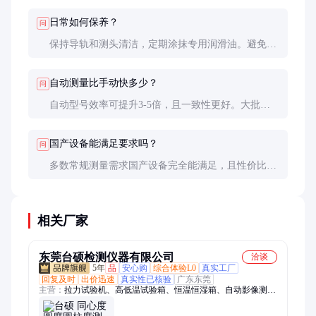
日常如何保养？
问
保持导轨和测头清洁，定期涂抹专用润滑油。避免碰
撞和过载使用，关机时使各轴处于放松状态。
自动测量比手动快多少？
问
自动型号效率可提升3-5倍，且一致性更好。大批量
生产强烈推荐自动测量系统。
国产设备能满足要求吗？
问
多数常规测量需求国产设备完全能满足，且性价比
高。特殊高精度需求可能需要进口设备。
相关厂家
东莞台硕检测仪器有限公司
洽谈
5年
品
安心购
综合体验L0
真实工厂
回复及时
出价迅速
真实性已核验
广东东莞
主营：
拉力试验机、高低温试验箱、恒温恒湿箱、自动影像测量
仪、一键闪测仪、轮廓仪、圆柱度仪、三坐标测量机、刀具预调
仪、精密闪测仪、二次元光学检测仪、手动影像测量仪、闪测