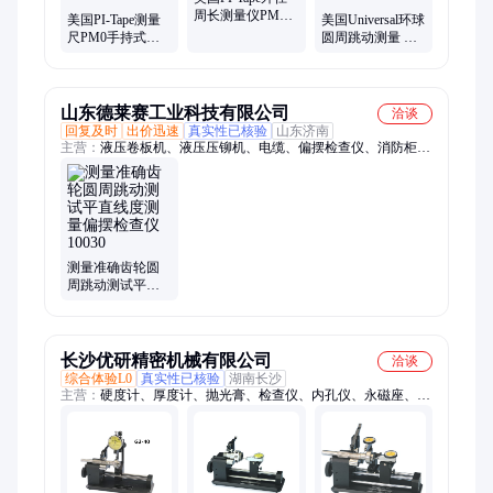
周长测量仪PM3
美国PI-Tape测量
美国Universal环球
便携式测量尺手
尺PM0手持式周
圆周跳动测量 同
持式圆周尺现货
长测量仪高精度
心度检测仪 G1-10
圆周尺派尺现货
同心度测量
山东德莱赛工业科技有限公司
洽谈
回复及时
出价迅速
真实性已核验
山东济南
主营：
液压卷板机、液压压铆机、电缆、偏摆检查仪、消防柜、
电磁阀、刹车片、洗车机、传感器、矿用阀芯、机车闸瓦、工业
链条、平移门电机、开关
测量准确齿轮圆
周跳动测试平直
线度测量偏摆检
查仪10030
长沙优研精密机械有限公司
洽谈
综合体验L0
真实性已核验
湖南长沙
主营：
硬度计、厚度计、抛光膏、检查仪、内孔仪、永磁座、打
磨笔、角磨机、标记笔、研磨膏、陶瓷块、望远镜、数显卡、工
具架、研磨片、直边规、角度计、膜厚计、测试台、锥度规、动
力头、角度器、雕刻笔、支架装、油石条