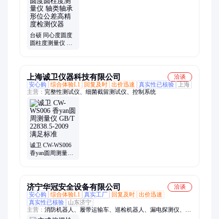
仪、一键影像测量仪、卧式一键闪测仪、立式一键闪测仪、冷热
冲击试验箱、紫外老化试验箱、淋雨试验箱、拉力剥离试验机、
万能材料试验机、电子拉力试验机、万能拉力试验机、可程式恒
温恒湿试验箱
台硕 同心度圆度
圆柱度测量仪 轴
类轴承形位公差
高精度检测仪器
上海诚卫仪器科技有限公司
洽谈
安心购
综合体验L1
回复及时
出价迅速
真实性已核验
上海
主营：
完整性测试仪、细菌截留测试仪、控制系统
诚卫 CW-WS006
香yan圆周测量仪
GB/T 22838.5-
2009 满足标准
济宁华冠安全设备有限公司
洽谈
安心购
综合体验L1
真实工厂
回复及时
出价迅速
真实性已核验
山东济宁
主营：
消防机器人、履带运输车、巡检机器人、漏电探测仪、消
防箱、消防服、破拆工具组、干粉灭火器、打药喷雾机、传感