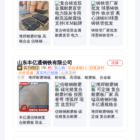
双金属复合耐磨直管、稀土合金耐磨弯头、双金属耐磨三通、高
铬铸铁耐磨管、稀土合金耐磨直管、耐热钢炉排、耐磨衬板、高
铬铸铁耐磨衬板、高铬铸铁耐磨铸件、双金属耐磨变径管、耐热
钢铸件、耐热钢衬板
复合铸造双金属
铸铁管厂家批发
耐磨直管 电力除
球墨铸铁管件 铁
堆焊耐磨衬板 高
灰专用 耐高温耐
水管 离心浇铸K9
铬合金 信铬钢 双
腐蚀 支持OEM贴
球墨铸铁管批发
金属复合 粉末冶
牌
金 聚合裕隆特钢
山东丰亿通钢铁有限公司
洽谈
1年
档
安心购
综合体验L1
回复及时
出价迅速
真实性已核验
山东滨州
主营：
堆焊耐磨钢板、耐候板、高强板、耐磨板、合金板
信铬钢耐磨板 碳
堆焊耐磨钢板 可
化铬复合耐磨衬
定做 复合耐磨板
丰亿通信铬钢复
板 按图卷弯 埋弧
厂家 高锰高铬钢
合耐磨板 双金属
焊 现货 送货到厂
衬板 丰亿通规格
高铬堆焊耐磨钢
全
板厂家 现货按图
切割