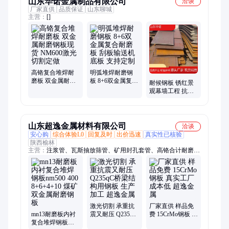
山东华诺金属制品有限公司
洽谈
厂家直供
品质保证
山东聊城
主营：
[]
高铬复合堆焊耐
明弧堆焊耐磨钢
磨板 双金属耐磨
板 8+6双金属复合
耐候钢板 锈红景
钢板现货 NM600
耐磨板 刮板输送
观幕墙工程 抗硫
激光切割定做
机底板 支持定制
化氢腐蚀板材 华
诺 品质好
山东超逸金属材料有限公司
洽谈
安心购
综合体验L0
回复及时
出价迅速
真实性已核验
陕西榆林
主营：
注浆管、瓦斯抽放筛管、矿用封孔套管、高铬合计耐磨
板、超前小导管、注浆小导管、108套管、探访止水套管、隧道
管棚管、超前注浆钢管、超前管棚管、加固注浆钢管、矿用止水
套管、高铁注浆管、42注浆钢花小导管、无缝注浆管、108注浆
钢管、矿用套管、止水套管、钢制筛管、瓦斯抽放管
激光切割 承重抗
厂家直供 样品免
mn13耐磨板内衬
震又耐压 Q235qC
费 15CrMo钢板 真
复合堆焊钢板
桥梁结构用钢板
实工厂成本低 超