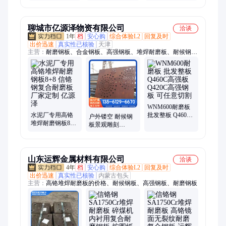
nm500 400
生产加工 超逸金
逸金属
8+6+4+10 煤矿双
属
金属耐磨钢板
聊城市亿源泽物资有限公司
洽谈
1年
档
安心购
综合体验L2
回复及时
出价迅速
真实性已核验
天津
主营：
耐磨钢板、合金钢板、高强钢板、堆焊耐磨板、耐候钢
板、容器板、弹簧钢板
WNM600耐磨板
水泥厂专用高铬
批发整板 Q460C
户外镂空 耐候钢
堆焊耐磨钢板8+8
高强板 Q420C高
板景观雕刻
信铬钢复合耐磨
强钢板 可任意切
Q345GNH耐候板
板厂家定制 亿源
割
spa-h考登钢图纸
泽
加工
山东运辉金属材料有限公司
洽谈
4年
档
安心购
综合体验L2
回复及时
出价迅速
真实性已核验
内蒙古包头
主营：
高铬堆焊耐磨板的价格、耐候钢板、高强钢板、耐磨钢板