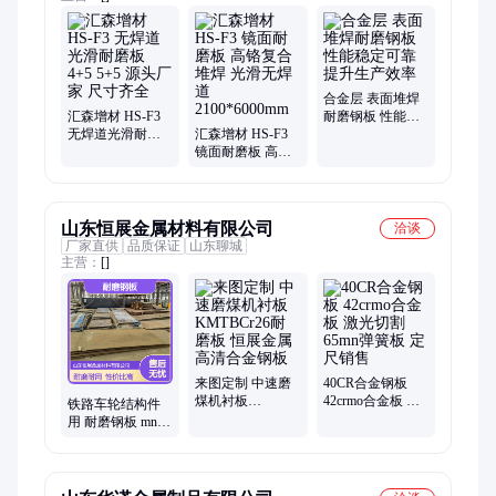
合金层 表面堆焊
汇森增材 HS-F3
耐磨钢板 性能稳
无焊道光滑耐磨
汇森增材 HS-F3
定可靠 提升生产
板 4+5 5+5 源头厂
镜面耐磨板 高铬
效率
家 尺寸齐全
复合堆焊 光滑无
焊道
2100*6000mm
山东恒展金属材料有限公司
洽谈
厂家直供
品质保证
山东聊城
主营：
[]
来图定制 中速磨
40CR合金钢板
煤机衬板
42crmo合金板 激
铁路车轮结构件
KMTBCr26耐磨板
光切割 65mn弹簧
用 耐磨钢板 mn13
恒展金属 高清合
板 定尺销售
耐磨板 恒展金属
金钢板
性价比高