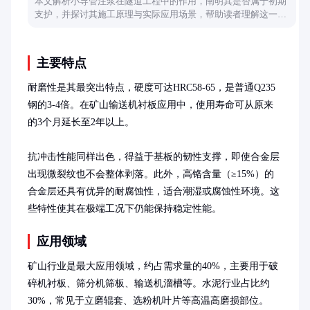
本文解析小导管注浆在隧道工程中的作用，阐明其是否属于初期
支护，并探讨其施工原理与实际应用场景，帮助读者理解这一关
键技术环节。
主要特点
耐磨性是其最突出特点，硬度可达HRC58-65，是普通Q235
钢的3-4倍。在矿山输送机衬板应用中，使用寿命可从原来
的3个月延长至2年以上。

抗冲击性能同样出色，得益于基板的韧性支撑，即使合金层
出现微裂纹也不会整体剥落。此外，高铬含量（≥15%）的
合金层还具有优异的耐腐蚀性，适合潮湿或腐蚀性环境。这
些特性使其在极端工况下仍能保持稳定性能。
应用领域
矿山行业是最大应用领域，约占需求量的40%，主要用于破
碎机衬板、筛分机筛板、输送机溜槽等。水泥行业占比约
30%，常见于立磨辊套、选粉机叶片等高温高磨损部位。
