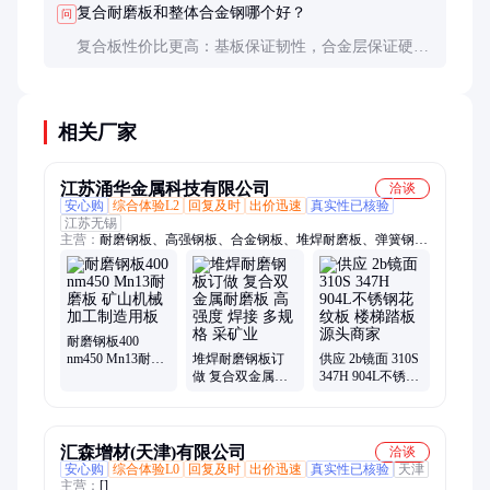
复合耐磨板和整体合金钢哪个好？
问
复合板性价比更高：基板保证韧性，合金层保证硬
度，整体合金钢成本高且难以兼顾韧性与硬度。
相关厂家
江苏涌华金属科技有限公司
洽谈
安心购
综合体验L2
回复及时
出价迅速
真实性已核验
江苏无锡
主营：
耐磨钢板、高强钢板、合金钢板、堆焊耐磨板、弹簧钢
板、容器钢板、锅炉钢管、厚壁钢管、精密钢管、合金钢管、防
弹钢板、小口径精密钢管
耐磨钢板400
nm450 Mn13耐磨
堆焊耐磨钢板订
供应 2b镜面 310S
板 矿山机械加工
做 复合双金属耐
347H 904L不锈钢
制造用板
磨板 高强度 焊接
花纹板 楼梯踏板
多规格 采矿业
源头商家
汇森增材(天津)有限公司
洽谈
安心购
综合体验L0
回复及时
出价迅速
真实性已核验
天津
主营：
[]