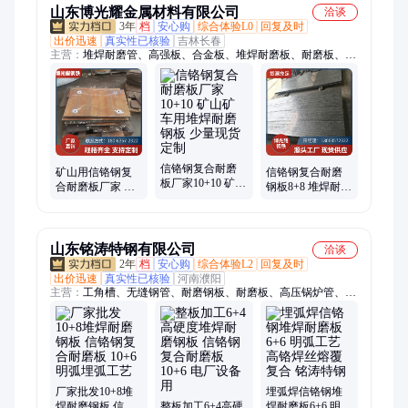
山东博光耀金属材料有限公司
洽谈
3年
档
安心购
综合体验L0
回复及时
出价迅速
真实性已核验
吉林长春
主营：
堆焊耐磨管、高强板、合金板、堆焊耐磨板、耐磨板、信
铬钢、双金属复合耐磨管、双金属复合钢板、容器板、无磁钢
板、耐候钢板、汽车大梁板、锅炉板、猛板、圆钢、低温容器
板、耐磨衬板、防弹钢板、65mn钢带、Mn13钢板、铸造钢、法
兰弯头、桥梁板
信铬钢复合耐磨
矿山用信铬钢复
信铬钢复合耐磨
板厂家10+10 矿山
合耐磨板厂家 堆
钢板8+8 堆焊耐磨
矿车用堆焊耐磨
焊耐磨钢板10+10
板厂家 铬含量可
钢板 少量现货定
正品保障 高硬度
定制 大量接货
制
山东铭涛特钢有限公司
洽谈
2年
档
安心购
综合体验L2
回复及时
出价迅速
真实性已核验
河南濮阳
主营：
工角槽、无缝钢管、耐磨钢板、耐磨板、高压锅炉管、石
油裂化管
厂家批发10+8堆
埋弧焊信铬钢堆
焊耐磨钢板 信铬
整板加工6+4高硬
焊耐磨板6+6 明弧