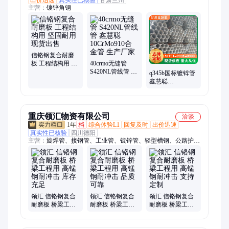
主营：
镀锌角钢
信铬钢复合耐磨
板 工程结构用 坚
40crmo无缝管
固耐用 现货出售
S420NL管线管 鑫
q345b国标镀锌管
慧聪 10CrMo910
鑫慧聪
合金管 生产厂家
219.1*6.0mm机械
加工用管 支持定
制
重庆领汇物资有限公司
洽谈
1年
档
综合体验L1
回复及时
出价迅速
真实性已核验
四川德阳
主营：
旋焊管、接钢管、工业管、镀锌管、轻型槽钢、公路护
栏、冷拔焊管、锈钢槽钢、门窗框架、焊缝钢管、精密焊管、稳
定轨道、汽车焊管、冷轧焊管、轨道结构、管道焊接、直缝焊
管、槽钢支护、槽钢型材、镀锌槽钢、国标槽钢、等边角钢、螺
旋钢管、欧标槽钢、镀锌角钢
领汇 信铬钢复合
领汇 信铬钢复合
领汇 信铬钢复合
耐磨板 桥梁工程
耐磨板 桥梁工程
耐磨板 桥梁工程
用 高锰钢耐冲击
用 高锰钢耐冲击
用 高锰钢耐冲击
库存充足
品质可靠
支持定制