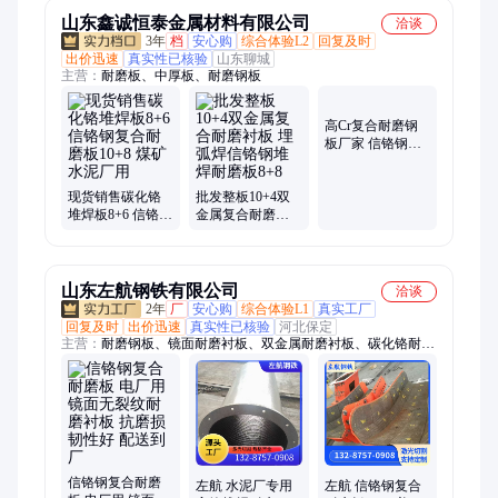
山东鑫诚恒泰金属材料有限公司
洽谈
3年
档
安心购
综合体验L2
回复及时
出价迅速
真实性已核验
山东聊城
主营：
耐磨板、中厚板、耐磨钢板
高Cr复合耐磨钢
板厂家 信铬钢
SA1750Cr 堆焊耐
磨板 明弧高铬焊
现货销售碳化铬
批发整板10+4双
丝
堆焊板8+6 信铬钢
金属复合耐磨衬
复合耐磨板10+8
板 埋弧焊信铬钢
煤矿水泥厂用
堆焊耐磨板8+8
山东左航钢铁有限公司
洽谈
2年
厂
安心购
综合体验L1
真实工厂
回复及时
出价迅速
真实性已核验
河北保定
主营：
耐磨钢板、镜面耐磨衬板、双金属耐磨衬板、碳化铬耐磨
板、双金属复合衬板、陶瓷耐磨板、无磁钢板、高强钢板、堆焊
耐磨管、防弹钢板、容器钢板、锅炉板、汽车大梁钢板
信铬钢复合耐磨
左航 水泥厂专用
左航 信铬钢复合