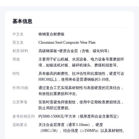
基本信息
中文名
铬钢复合耐磨板
英文名
Chromium Steel Composite Wear Plate
材质/材料
高碳钢基板+硬质合金层（含铬、碳化钨等）
用途
主要用于矿山机械、水泥设备、电力设备等重磨损环
境，如输送机衬板、破碎机锤头、磨煤机辊套等。
特性
具有极高的耐磨性、抗冲击性和抗腐蚀性，硬度可达
HRC60以上，使用寿命是普通钢板的5-10倍。
作用/功能
通过复合工艺实现基材韧性与表面硬度的完美结合，
有效抵抗重磨损和冲击。
注意事项
安装时需避免焊接裂纹，使用中定期检查磨损情况，
防止局部过度磨损。
参考价格区间
约5000-15000元/平方米（视厚度和合金含量而定）
选购要点
关注合金层厚度（通常3-10mm）、硬度
（HRC≥58）、结合强度（≥350MPa）以及基材韧性。