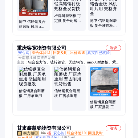
堆焊耐磨钢板 可
定做 复合耐磨板
博申 信铬钢耐磨
博申 信铬钢复合
厂家 高锰高铬钢
板 复合堆焊板厂
耐磨板 镜面无裂
衬板 规格全发货
家 碳化铬合金板
纹耐磨衬板 抗磨
快
风机叶片用 规格
损 韧性好 配送上
齐全
门
重庆容宽物资有限公司
洽谈
安心购
综合体验L1
回复及时
出价迅速
真实性已核验
云南怒江傈僳族自治州
主营：
铝合金方管、镀锌钢管、无缝钢管、nm500耐磨板、紫铜
管、紫铜板、铝合金板、防腐螺旋钢管、冷拉方钢扁钢
信铬钢复合耐磨
信铬钢复合耐磨
板 厂房承重用 坚
板 厂房承重用 坚
固耐用 现货批发
固耐用 现货出售
信铬钢复合耐磨
板 厂家批发 工程
结构用 一站式采
购
甘肃鑫慧聪物资有限公司
洽谈
1年
档
安心购
综合体验L0
回复及时
出价迅速
真实性已核验
甘肃兰州