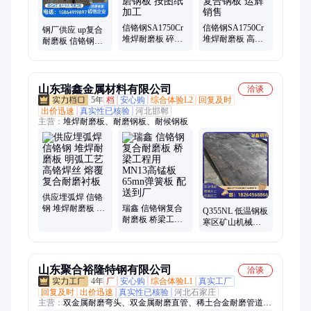
信铬钢SA1750Cr
信铬钢SA1750Cr
钢厂供应 up复合
堆焊耐磨板 碎煤
堆焊耐磨板 高铬
耐磨板 信铬钢
机内衬用复合耐
镜面无裂纹耐磨
SA1750Cr 熔覆双
磨钢板 按图纸加
复合钢板 运辉销
金属耐磨衬板 运
工
售
辉金属
山东瑞鑫金属材料有限公司
洽谈
5年
档
安心购
综合体验L2
回复及时
出价迅速
真实性已核验
河北邯郸
主营：
堆焊耐磨板、耐磨钢板、耐候钢板
供应埋弧焊 信铬
钢 堆焊耐磨板 明
瑞鑫 信铬钢复合
Q355NL 低温钢板
弧工艺 高铬焊丝
耐磨板 桥梁工程
寒区矿山机械结
熔覆复合耐磨衬
用 MN13高锰板
构板 低温环境不
板
65mn弹簧板 配送
易脆裂耐候性能
到厂
稳定
山东聚合裕隆特钢有限公司
洽谈
4年
厂
安心购
综合体验L1
真实工厂
回复及时
出价迅速
真实性已核验
河北石家庄
主营：
双金属耐磨弯头、双金属耐磨直管、稀土合金耐磨管道、