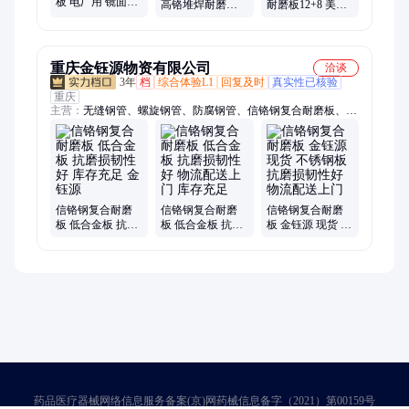
板 电厂用 镜面无
高铬堆焊耐磨钢
耐磨板12+8 美标
裂纹耐磨衬板 抗
板20+8 信铬钢复
双金属堆焊衬板
磨损 韧性好 配送
合耐磨板厂家定
高硬度 落煤管专
到厂
制
用板
重庆金钰源物资有限公司
洽谈
3年
档
综合体验L1
回复及时
真实性已核验
重庆
主营：
无缝钢管、螺旋钢管、防腐钢管、信铬钢复合耐磨板、涂
塑钢管、3PE防腐钢管、镀锌钢管、方矩管、焊接钢管、球墨铸
铁管、内涂塑外聚乙烯防腐钢管、角钢、槽钢、工字钢、H型
钢、耐磨钢板、耐候钢板
信铬钢复合耐磨
信铬钢复合耐磨
信铬钢复合耐磨
板 低合金板 抗磨
板 低合金板 抗磨
板 金钰源 现货 不
损韧性好 库存充
损韧性好 物流配
锈钢板 抗磨损韧
足 金钰源
送上门 库存充足
性好 物流配送上
门
药品医疗器械网络信息服务备案(京)网药械信息备字（2021）第00159号