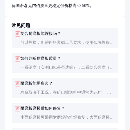
德国蒂森克虏伯质量更稳定但价格高30-50%。
常见问题
复合耐磨板能焊接吗？
问
可以焊接，但需严格遵循工艺要求：使用低氢焊条，
预热150-200℃，控制层间温度，焊后缓冷。焊接位
置应避开高应力区。
如何判断耐磨板质量？
问
一看硬度（实测HRC是否达标），二看结合强度（可
要求厂家提供检测报告），三看金相组织（合金层应
均匀致密，无气孔夹渣）。
耐磨板能用多久？
问
寿命取决于工况，在矿山输送机中通常为2-3年，是
普通钢板的5-10倍。具体需根据磨损速率计算。
耐磨板磨损后如何修复？
问
小面积磨损可采用耐磨焊条堆焊修复；大面积磨损建
议更换新板。修复后需重新检查平整度和硬度。