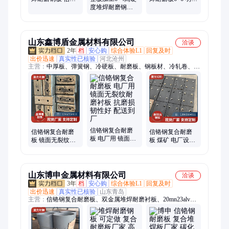
钢复合耐磨板
度堆焊耐磨钢板
工艺高铬焊丝熔
10+6 明弧埋弧工
信铬钢复合耐磨
覆复合 铭涛特钢
艺
板10+6 电厂设备
用
山东鑫博盾金属材料有限公司
洽谈
2年
档
安心购
综合体验L1
回复及时
出价迅速
真实性已核验
河北沧州
主营：
中厚板、弹簧钢、冷硬板、耐磨板、钢板材、冷轧卷、高
锰板、锅炉板、无磁板、耐候板、容器板、耐磨管、无磁钢、耐
磨钢、碳素钢、冷轧板、合金板、碳钢板、耐酸板、高强板、热
轧钢板、防弹板、不锈钢板、波形护栏、圆钢
信铬钢复合耐磨
信铬钢复合耐磨
信铬钢复合耐磨
板 电厂用 镜面无
板 镜面无裂纹耐
板 煤矿 电厂设备
裂纹耐磨衬板 抗
磨衬板 落煤管支
用 堆焊耐磨钢板
磨损 韧性好 配送
持加工 配送上门
定制加工 可发全
到厂
国
山东博申金属材料有限公司
洽谈
3年
档
安心购
综合体验L1
回复及时
出价迅速
真实性已核验
山东青岛
主营：
信铬钢复合耐磨板、双金属堆焊耐磨衬板、20mn23alv钢
板、耐候钢板耐酸钢板