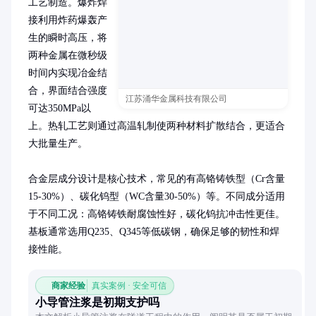
工艺制造。爆炸焊
接利用炸药爆轰产
生的瞬时高压，将
两种金属在微秒级
时间内实现冶金结
合，界面结合强度
江苏涌华金属科技有限公司
可达350MPa以
上。热轧工艺则通过高温轧制使两种材料扩散结合，更适合
大批量生产。

合金层成分设计是核心技术，常见的有高铬铸铁型（Cr含量
15-30%）、碳化钨型（WC含量30-50%）等。不同成分适用
于不同工况：高铬铸铁耐腐蚀性好，碳化钨抗冲击性更佳。
基板通常选用Q235、Q345等低碳钢，确保足够的韧性和焊
接性能。
商家经验
真实案例 · 安全可信
小导管注浆是初期支护吗