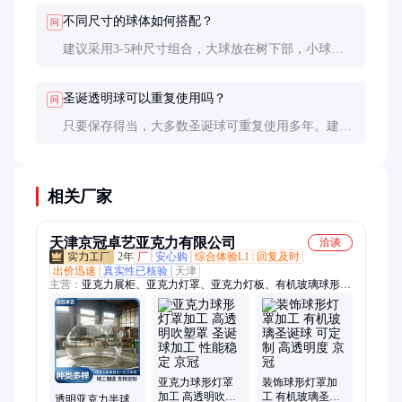
不同尺寸的球体如何搭配？
问
建议采用3-5种尺寸组合，大球放在树下部，小球靠
近顶部，营造视觉层次感。
圣诞透明球可以重复使用吗？
问
只要保存得当，大多数圣诞球可重复使用多年。建议
用原包装或专门收纳盒存放，避免挤压和摩擦。
相关厂家
天津京冠卓艺亚克力有限公司
洽谈
2年
厂
安心购
综合体验L1
回复及时
出价迅速
真实性已核验
天津
主营：
亚克力展柜、亚克力灯罩、亚克力灯板、有机玻璃球形灯
罩加工、亚克力定制、弧形亚克力、弧形有机玻璃、曲面有机玻
璃、透明亚克力、亚克力造型、有机玻璃模型、挡风有机玻璃、
舱盖有机玻璃、异形有机玻璃定制、天津亚克力定制、有机玻璃
加工、亚克力加工、亚克力有机玻璃加工、招牌门头加工、亚克
公共标牌、银饰玻璃展示柜、亚克力展示盒加工、无人机透明
罩、无尘车间隔板、亚克力墙体柜、有机玻璃柜加工
亚克力球形灯罩
装饰球形灯罩加
加工 高透明吹塑
工 有机玻璃圣诞
透明亚克力半球