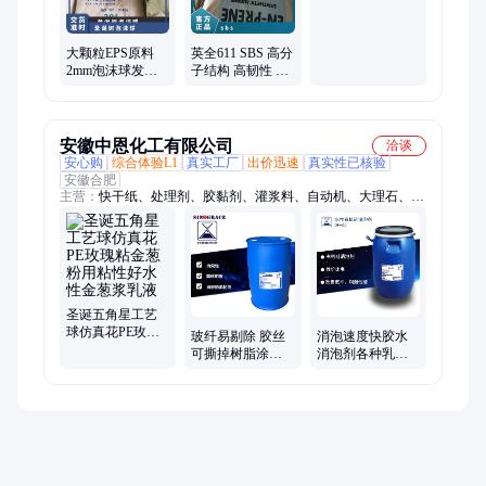
度的流动性
大颗粒EPS原料
英全611 SBS 高分
2mm泡沫球发泡
子结构 高韧性 高
工艺品厂 圣诞树
抗冲 可做薄膜 原
球
产原包
安徽中恩化工有限公司
洽谈
安心购
综合体验L1
真实工厂
出价迅速
真实性已核验
安徽合肥
主营：
快干纸、处理剂、胶黏剂、灌浆料、自动机、大理石、超
疏水、聚合物、密度板、胶水纸、胶水pvc、木器漆、泡沫少、
固化剂、pvc塑料、消泡剂、润滑油、网格布、不开胶、定位
胶、聚氨酯、pvc薄膜、树脂感、耐酸碱、附着力
圣诞五角星工艺
球仿真花PE玫瑰
玻纤易剔除 胶丝
消泡速度快胶水
粘金葱粉用粘性
可撕掉树脂涂料
消泡剂各种乳液
好水性金葱浆乳
水性可剥离涂层
涂料有机硅消泡
液
乳液