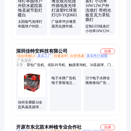
灯、地埋灯带、地板灯、柔性洗墙灯、互动感应灯、埋地射灯、
切入式线型灯、硬灯条、软灯带、广场装饰灯、圆弧灯、地灯、
条形灯、工厂灯
太阳能气泡球灯
广场草坪沙滩景
串圆球户外防水
观亮化摆件插地
定制LED线条灯
庭院装饰圣诞节
发光球灯滚塑PE
小功率10W12W户
彩灯暖白
球形灯QY-
外洗墙灯 带档光
YQD601
板亚克力罩轮廓
灯
深圳佳特安科技有限公司
洽谈
综合体验L0
真实工厂
回复及时
出价迅速
真实性已核验
广东深圳
主营：
背包广告机、排队叫号机、触摸查询机、3d圣诞球、门禁
一体机、热成像摄像头、AI摄像头、访客机
电子水牌广告机
32寸电子水牌全
电子屏落地立式
视角移动广告宣
店铺用显示液晶
传屏折叠展示外
屏 源头工厂
观可定制
佳特安裸眼3d全
息风扇圣诞球悬
空成像立体投影
创意礼品
开原市东北苗木种植专业合作社
洽谈