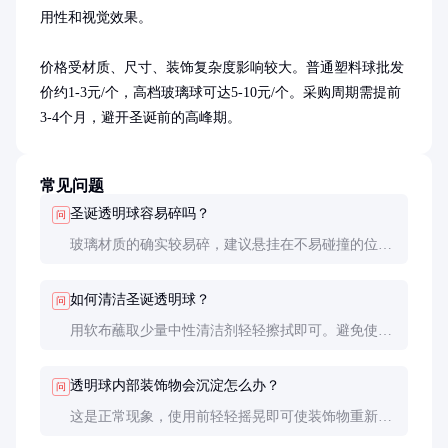
用性和视觉效果。

价格受材质、尺寸、装饰复杂度影响较大。普通塑料球批发
价约1-3元/个，高档玻璃球可达5-10元/个。采购周期需提前
3-4个月，避开圣诞前的高峰期。
常见问题
圣诞透明球容易碎吗？
问
玻璃材质的确实较易碎，建议悬挂在不易碰撞的位
置。塑料和亚克力材质更耐用，特别适合有儿童或宠
物的家庭使用。
如何清洁圣诞透明球？
问
用软布蘸取少量中性清洁剂轻轻擦拭即可。避免使用
酒精或强酸强碱清洁剂，以免损伤表面光泽。
透明球内部装饰物会沉淀怎么办？
问
这是正常现象，使用前轻轻摇晃即可使装饰物重新分
布均匀。高质量产品的装饰物悬浮性更好。