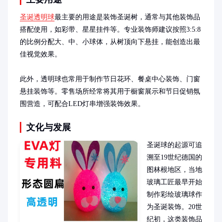
圣诞透明球
最主要的用途是装饰圣诞树，通常与其他装饰品
搭配使用，如彩带、星星挂件等。专业装饰师建议按照3:5:8
的比例分配大、中、小球体，从树顶向下悬挂，能创造出最
佳视觉效果。

此外，透明球也常用于制作节日花环、餐桌中心装饰、门窗
悬挂装饰等。零售场所经常将其用于橱窗展示和节日促销氛
围营造，可配合LED灯串增强装饰效果。
文化与发展
圣诞球的起源可追
溯至19世纪德国的
图林根地区，当地
玻璃工匠最早开始
制作彩绘玻璃球作
为圣诞装饰。20世
纪初，这类装饰品