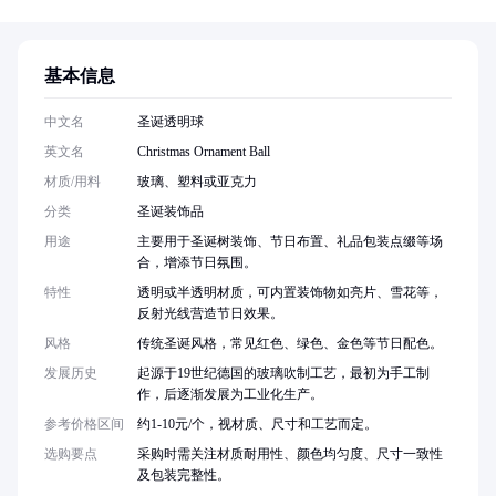
基本信息
中文名
圣诞透明球
英文名
Christmas Ornament Ball
材质/用料
玻璃、塑料或亚克力
分类
圣诞装饰品
用途
主要用于圣诞树装饰、节日布置、礼品包装点缀等场
合，增添节日氛围。
特性
透明或半透明材质，可内置装饰物如亮片、雪花等，
反射光线营造节日效果。
风格
传统圣诞风格，常见红色、绿色、金色等节日配色。
发展历史
起源于19世纪德国的玻璃吹制工艺，最初为手工制
作，后逐渐发展为工业化生产。
参考价格区间
约1-10元/个，视材质、尺寸和工艺而定。
选购要点
采购时需关注材质耐用性、颜色均匀度、尺寸一致性
及包装完整性。