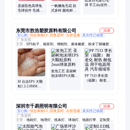
批发仿毛爱心毛
球 手工diy挂件饰
圣诞彩色高弹兔
一帆獭兔毛花 款
品 多种颜色 不易
毛球挂件 毛感细
式多样 颜色鲜艳
变形 一帆
腻毛绒球批发 一
适用于服饰 不易
帆
变形
东莞市胜浩塑胶原料有限公司
洽谈
安心购
综合体验L0
回复及时
出价迅速
真实性已核验
广东东莞
主营：
EPS粒子、相容剂、增韧剂、液体橡胶、粉末丁腈橡胶、
功能助剂、工程塑料、部分通用塑料
发泡工艺 圣诞树
泡沫球EPS大颗粒
PP 7533 李长荣
原料 2mm球体原
（福聚） 耐老化
M 台达EPS 大颗
料
耐热 耐低温 用于
粒1.2-2.0MM
电器用具 汽车领
301m 圣诞树大泡
域等
末球原料
深圳市千易照明有限公司
洽谈
安心购
综合体验L0
回复及时
出价迅速
真实性已核验
广东深圳
主营：
地砖灯、地埋灯、线条灯、球场灯、地面灯带、定制景观
灯、户外景观灯、弧形灯、水下灯、广场灯带、地插灯、埋地