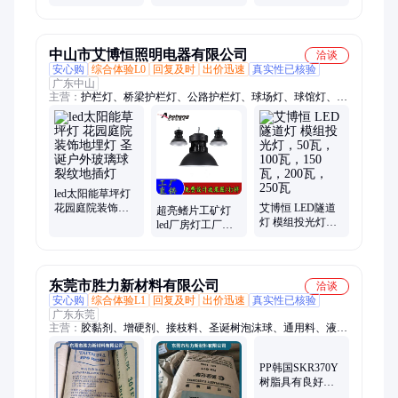
区户外引流拍照
饰灯 灯光造型灯
道具租售
中山市艾博恒照明电器有限公司
洽谈
安心购
综合体验L0
回复及时
出价迅速
真实性已核验
广东中山
主营：
护栏灯、桥梁护栏灯、公路护栏灯、球场灯、球馆灯、球
场投光灯、低空照明灯、水底灯、不锈钢水底灯、点光源、像素
灯、点光源定制、洗墙灯、线条灯、大功率投光灯、隧道灯、隧
道照明灯、512线条灯、模组路灯头、太阳能路灯、瓦楞灯、瓦
片灯
led太阳能草坪灯
花园庭院装饰地
艾博恒 LED隧道
超亮鳍片工矿灯
埋灯 圣诞户外玻
灯 模组投光灯，
led厂房灯工厂车
璃球裂纹地插灯
50瓦，100瓦，
间仓库天棚工业
150瓦，200瓦，
吊灯照明灯罩
250瓦
100W
东莞市胜力新材料有限公司
洽谈
安心购
综合体验L1
回复及时
出价迅速
真实性已核验
广东东莞
主营：
胶黏剂、增硬剂、接枝料、圣诞树泡沫球、通用料、液体
橡胶、相容剂、pa尼龙粉、溶剂型TPU、透明Tpu
PP韩国SKR370Y
树脂具有良好的
稳定透明度和高