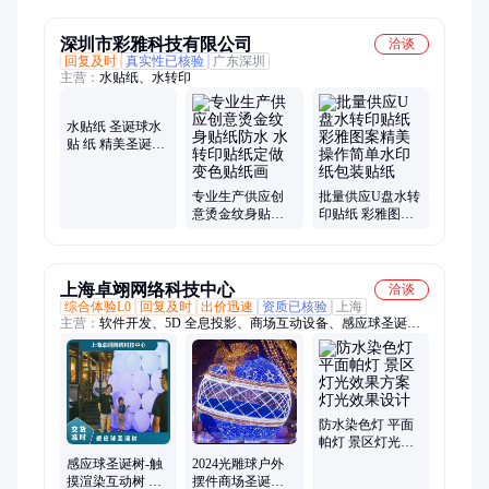
超圣诞节展示大
球
深圳市彩雅科技有限公司
洽谈
回复及时
真实性已核验
广东深圳
主营：
水贴纸、水转印
水贴纸 圣诞球水
贴 纸 精美圣诞水
贴纸 外表美观
专业生产供应创
批量供应U盘水转
意烫金纹身贴纸
印贴纸 彩雅图案
防水 水转印贴纸
精美操作简单水
定做变色贴纸画
印纸包装贴纸
上海卓翊网络科技中心
洽谈
综合体验L0
回复及时
出价迅速
资质已核验
上海
主营：
软件开发、5D 全息投影、商场互动设备、感应球圣诞
树、暖场设备、全息投影餐厅创意设计、投影设备
防水染色灯 平面
帕灯 景区灯光效
果方案 灯光效果
感应球圣诞树-触
2024光雕球户外
设计
摸渲染互动树 景
摆件商场圣诞装