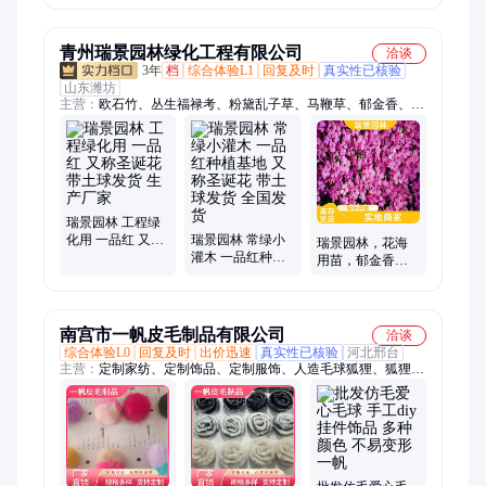
气模
青州瑞景园林绿化工程有限公司
洽谈
3年
档
综合体验L1
回复及时
真实性已核验
山东潍坊
主营：
欧石竹、丛生福禄考、粉黛乱子草、马鞭草、郁金香、瓜
子黄杨、国庆菊、千屈菜、石菖蒲、冬青卫矛、芝樱、羽衣甘
蓝、三色堇、彩叶草、观赏草、水生植物
瑞景园林 工程绿
化用 一品红 又称
瑞景园林 常绿小
瑞景园林，花海
圣诞花 带土球发
灌木 一品红种植
用苗，郁金香球
货 生产厂家
基地 又称圣诞花
苗，观赏价值
带土球发货 全国
高，防尘防污
发货
染，现货直发
南宫市一帆皮毛制品有限公司
洽谈
综合体验L0
回复及时
出价迅速
真实性已核验
河北邢台
主营：
定制家纺、定制饰品、定制服饰、人造毛球狐狸、狐狸毛
球饰品、毛球仿毛球、人造毛球、仿獭兔毛球、仿狐狸毛球、爱
心毛球、仿兔爱心毛球、毛球挂件、心形猫咪毛球、貉子是定
制、是批发服装、皮毛装饰服装、一帆皮毛装饰、一帆皮毛貉
子、一帆皮毛狐狸、皮毛獭兔服装、一帆皮毛挂件、一帆皮毛獭
兔、皮毛狐狸服装、皮毛貉子服装、皮毛挂件服装