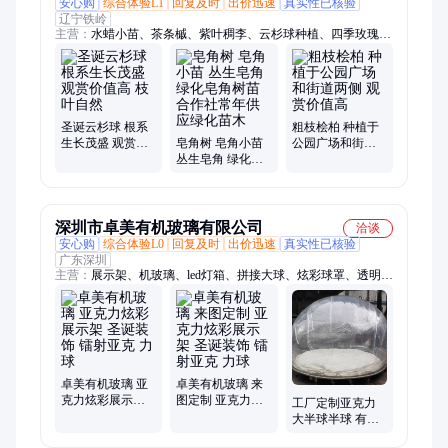
安心购
综合体验L1
回复及时
出价迅速
真实性已核验
辽宁铁岭
主营：
水蜡小苗、茶条槭、紫叶稠李、云杉球种植、四季玫瑰、
红叶李、榆叶梅、小叶丁香、大叶丁香、蓝叶忍冬、三角枫、五
角枫、红叶榆叶梅、桃叶卫矛、金叶榆、紫丁香、金叶复叶槭、
美国红枫
圣诞云杉球 根系
粗枝桧柏 种植于
生长茂盛 观赏价
皂角树 皂角小苗
公园广场和街道
值高 枝叶自然
丛生皂角 绿化皂
两侧 观赏价值高
角树苗 合作社常
年供应绿化苗木
深圳市卓美有机玻璃有限公司
洽谈
安心购
综合体验L0
回复及时
出价迅速
真实性已核验
广东深圳
主营：
展示架、机玻璃、led灯箱、拼接大球、炫彩球罩、透明亚
克力大球、亚克力球、弧形热弯、银行资料架、资料展示牌、机
器保护罩、旋转展示牌、椭圆形灯罩、U型亚克力罩、耳机充电
器、弧异形亚克力、压克力罩子、防水手机水箱、无缝拼接透
明、防尘机器面罩、弧形机器面板、防水智能手表、弧形防护罩
板、化妆品陈列柜、异弧形亚克力板
卓美有机玻璃 亚
卓美有机玻璃 来
克力炫彩展示架
图定制 亚克力炫
工厂定制亚克力
圣诞装饰 镭射亚
彩展示架 圣诞装
大半球半球 有机
克 力球
饰 镭射亚克 力球
玻璃整球2/3球商