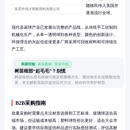
随移民传入美国并
东莞市伟才塑胶原料有限公司
逐渐流行全球。

现代圣诞球产业已发展出完整的产品线，从传统手工吹制到
机械化生产，从单一透明球到各种造型、颜色的创新设计。
环保理念的兴起也促使更多厂商采用可回收材料和可持续生
产工艺。
商家经验
真实案例 · 安全可信
树苗根部“起毛毛”？别慌
树苗根部出现毛状物可能是根瘤菌共生、菌丝体生长或根蚜虫危
害，本文解析原因并提供应对方法，助你科学养护树苗。
B2B采购指南
批量采购时需重点关注材质选择和工艺标准。玻璃球适合高
端市场，但运输成本较高；塑料球性价比更好，适合大众市
场。建议要求供应商提供样品进行实际悬挂测试，评估其耐