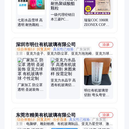
一级代理经销日
本三菱PC
七彩水晶雪球 高
瑞翁COC 1060R
7025IRF高透明耐
透明 耐热颗粒球
ZEONEX COP
热聚碳酸酯颗粒
小夜灯 圣诞礼品
E48R 高透明 低吸
圆扁 EVA胶料
水 K26R耐高温 镜
头
深圳市明仕有机玻璃有限公司
洽谈
综合体验L0
回复及时
真实性已核验
广东深圳
主营：
亚克力盒子、亚克力防尘罩、亚克力泡泡椅、亚克力球、
有机玻璃漏斗、亚克力糖果盒、亚克力装饰画、有机玻璃制品、
亚克力热弯
亚克力水晶字 高
厂家加工 防尘罩
透有机玻璃切割
透明 圣诞装饰 亚
来图来样 按需定
明仕有机玻璃管
克力球罩 有机玻
制
切割 弯头弯管定
璃半球 个性定制
制 透明圆柱形亚
克力管 内外螺纹
加工
东莞市精美有机玻璃有限公司
洽谈
综合体验L0
回复及时
出价迅速
真实性已核验
广东东莞
主营：
电脑锣、雕刻铣槽、有机玻璃制品、亚克力星空球、激光