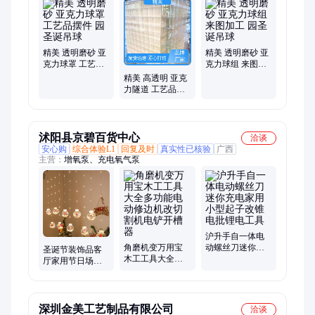
切割打孔
精美 透明磨砂 亚
精美 透明磨砂 亚
克力球罩 工艺品
克力球组 来图加
摆件 园圣诞吊球
工 园圣诞吊球
精美 高透明 亚克
力隧道 工艺品摆
件 园圣诞吊球
沭阳县京碧百货中心
洽谈
安心购
综合体验L1
回复及时
真实性已核验
广西
主营：
增氧泵、充电氧气泵
沪升手自一体电
角磨机变万用宝
动螺丝刀迷你充
圣诞节装饰品客
木工工具大全多
电家用小型起子
厅家用节日场景
功能电动修边机
改锥电批锂电工
布置装扮挂件透
改切割机电铲开
具
明挂饰许愿球彩
槽器
灯串
深圳金美工艺制品有限公司
洽谈