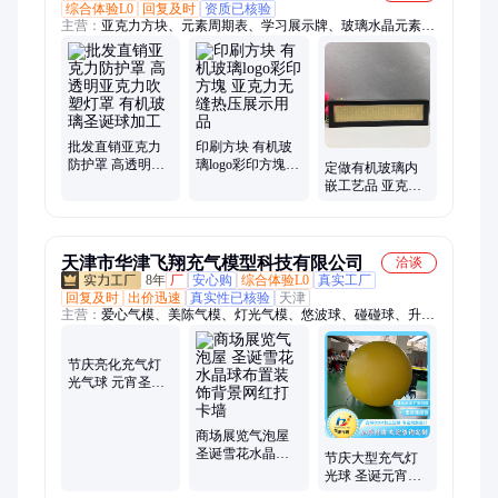
综合体验L0
回复及时
资质已核验
主营：
亚克力方块、元素周期表、学习展示牌、玻璃水晶元素、
亚克力工艺品、亚克力展示牌、元素周期表现货、元素周期表摆
件、化学元素周期表、化学元素表亚克力、元素化学表水晶内
埋、实物版元素周期表、元素周期表展示牌工艺品、化学表实物
镶嵌、元素表实物内埋、化学周期表实体内置工艺品、亚克力元
素内藏工艺品、元素周期表展示牌、化学元素周期表内埋工艺
品、元素周期表内嵌工艺品、亚克力内埋、亚克力内镶、亚克力
批发直销亚克力
印刷方块 有机玻
防护罩 高透明亚
璃logo彩印方塊
镶嵌、元素周期表实物
定做有机玻璃内
克力吹塑灯罩 有
亚克力无缝热压
嵌工艺品 亚克力
机玻璃圣诞球加
展示用品
水晶胶透明纸镇
工
纪念品水晶胶内
埋
天津市华津飞翔充气模型科技有限公司
洽谈
8年
厂
安心购
综合体验L0
真实工厂
回复及时
出价迅速
真实性已核验
天津
主营：
爱心气模、美陈气模、灯光气模、悠波球、碰碰球、升空
气球、空飘气球、水晶球、pvc气球、落地气球、月球气模、充
气星球、发光气模、充气气模、充气模型、卡通气模、支架水
节庆亮化充气灯
池、充气水池、充气拱门、游泳池、水上滚筒、气模、端午节气
光气球 元宵圣诞
模、马年气模、长毛绒卡通气模
场地布置大型发
光球
商场展览气泡屋
圣诞雪花水晶球
节庆大型充气灯
布置装饰背景网
光球 圣诞元宵场
红打卡墙
地布置防水充气