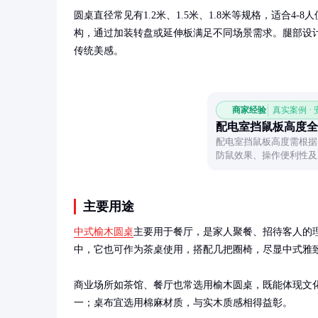
圆桌直径常见有1.2米、1.5米、1.8米等规格，适合4-
构，通过加装转盘或延伸板满足不同场景需求。腿部设
传统美感。
商家经验
真实案例 ·
配电室挡鼠板高度全
配电室挡鼠板高度需根据实
防鼠效果、操作便利性及
技巧。
主要用途
中式榆木圆桌
主要用于餐厅，是家人聚餐、招待客人的
中，它也可作为茶桌使用，搭配几把圈椅，尽显中式雅致
商业场所如茶馆、餐厅也常选用榆木圆桌，既能体现文
一；桌布宜选用棉麻材质，与实木质感相得益彰。