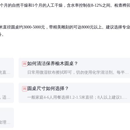
个月的自然干燥和1个月的人工干燥，含水率控制在8-12%之间。检查榫
径圆桌约3000-5000元，带精美雕刻的可达8000元以上。建议选择专
务。
如何清洁保养榆木圆桌？
问
光直射
日常用微湿软布擦拭即可，切勿使用化学清洁剂。每半年
，保持
可用木蜡油保养一次，既能滋养木材，又能增强防水性。
圆桌尺寸如何选择？
问
，适合
一般家庭4-6人用餐选择1.2-1.5米直径；8人以上建议1.8
据预算
米。还需考虑餐厅空间，桌边至少留出0.8米通道空间。
纹理呆