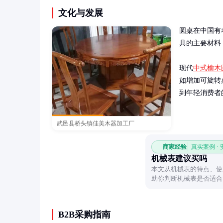
文化与发展
圆桌在中国有
具的主要材料
现代
中式榆木
如增加可旋转
到年轻消费者
武邑县桥头镇佳美木器加工厂
商家经验
真实案例 ·
机械表建议买吗
本文从机械表的特点、使
助你判断机械表是否适合
选购提供参考。
B2B采购指南