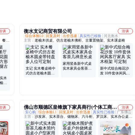
能看到
衡水支记商贸有限公司
洽谈
洽谈
综合体验L0
回复及时
出价迅速
真实性已核验
河北衡水
、餐厅
主营：
老榆木供桌、仿古老榆木佛柜、古董置物架、实木课桌椅
家具
实木、
家用竖条新中式桌
支记 实木餐桌椅中
实木家具会客茶几
新中式组合梅花沙
式仿古老榆木圆桌
禅意长桌
发 10件套休闲风客
全实木
带转盘多人位可定
厅家具 实木框架 可
 榆木
制
定制
老榆木
古五腿
佛山市顺德区皇锋旗下家具商行(个体工商
洽谈
洽谈
安心购
综合体验L1
回复及时
出价迅速
真实性已核验
广东佛山
户)
主营：
沙发床、实木茶台、储物床、六斗柜、罗汉床、实木办公桌、
展示柜、流水茶台、火锅桌、电动餐桌、实木大板、民宿家具、电脑
桌、双人床、装饰柜、单人床、博古架、踏步床、组合柜、泡茶台、
小推车、大班台、理疗床、榻榻米、玻璃门