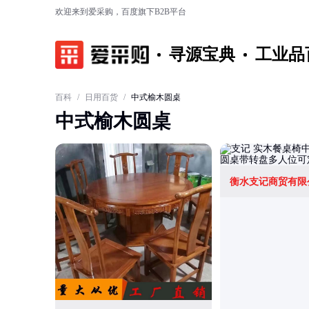
欢迎来到爱采购，百度旗下B2B平台
寻源宝典
工业品
百科
/
日用百货
/
中式榆木圆桌
中式榆木圆桌
衡水支记商贸有限