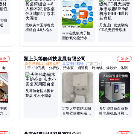
老榆木
能热水器、雅马哈竖笛、红花梨扬琴、全干式潜水镜、爱普生投影
木板材
仪、平面抛光机、平口钳、砂轮机、小提琴、鼓风机、风炮机、充气
泵
 老榆
寄送样
北欧实木圆形餐桌
丹麦进口发烧级纯
延良
椅组合 4-8人榆木家
CD机无损音乐播放
yszy在线氟离子检
用饭桌休闲咖啡厅
器USB碟机家用
测仪氟化物污水水
原木大圆桌
HIFI唱片转盘机
质钙氯离子浓度监
测仪实时控制
颍上头等舱科技发展有限公司
洽谈
洽谈
综合体验L1
回复及时
真实性已核验
广东广州
、老榆
主营：
冲孔机、分析仪、污水泵、涵道机、烤肉锅、爆炒炉、体测
木桌、
仪、茶边柜、床围栏、摄像头、雾化机、抽气罩、修剪机、冲牙器、
实木餐
除草机、除尘除、洗牙器、清洁仪、钥匙扣、电子秤、电磁钻、三轮
橱柜、
车、电热杯、茶桌边、展示柜
木置物
头等舱老榆木围炉
茶桌 实木小圆桌家
用阳台桌
 中式
定制太空铝防水阳
多功能红茶白茶茶
正方形
台墙壁储物柜浴室
叶包装机条形颗粒
吊柜卫生间挂柜厨
分装机果粒大米杂
房墙上收纳柜
粮定量灌装机