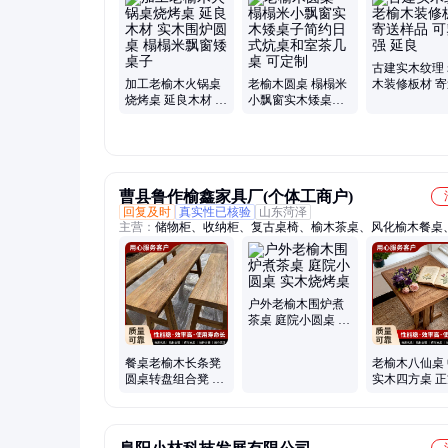
木板材报价、风化老榆木、老榆木护墙板、老榆木户外木板、
大梁、老榆木大门、老榆木商超货架板、老榆木围炉桌、老榆
定制、风化老榆木定制、商超货柜板定做
古建实木纹理
加工老榆木火锅桌
老榆木圆桌 榻榻米
木装修板材 
烧烤桌 延良木材 实
小飘窗实木矮桌子
品 可塑性强 
木围炉圆桌 榻榻米
简约日式炕桌和室
飘窗矮桌子
茶几桌 可定制
曹县鲁作榆鑫家具厂(个体工商户)
回复及时
真实性已核验
山东菏泽
主营：
储物柜、收纳柜、复古桌椅、榆木茶桌、风化榆木餐桌
木风化板、中式家具桌面板、仿古衣柜、家具玄关柜、复古实
庭院家具板、实木板桌椅、复古风化板、风化门板茶台、风化
桌、货架置物板材、家居装修板材、民宿原木斗柜、衣服挂衣
实木复古纹理板、饭店餐馆实木桌、风化纹理拼接板、家具实
户外老榆木围炉煮
柜
茶桌 庭院小圆桌 实
木烧烤桌
餐桌老榆木长条凳
老榆木八仙桌
圆桌转盘组合凳 木
实木四方桌 
制矮凳子
桌椅组合