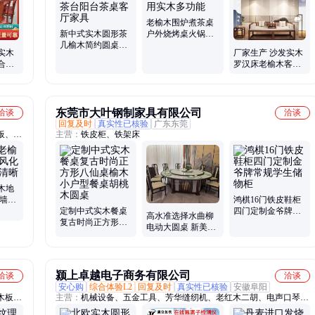
老榆木围炉煮茶桌
新中式实木圆形茶
户外烧烤桌火锅桌
几榆木简约圆桌小
小圆桌家用实木多
实木
厂家生产 沙发实木
户型家用茶台阳台
功能
合转
罗汉床老榆木客厅
茶桌客厅家具
清古
小户型简约两用推
拉床茶桌椅
东莞市大叶钢制家具有限公司
洽谈
洽谈
回复及时
真实性已核验
广东东莞
板、老
主营：
铁皮柜、铁架床
水景景
实木地
木地
护墙板
鸿棋16门铁皮鞋柜
定制中式实木餐桌
四门定制金爷牌常
高水准选择水曲柳
复古时尚正方形八
规学生储物柜
电动大圆桌 新美式
仙桌榆木小户型餐
定制榆木餐桌餐椅
桌胡桃木圆桌
极简大叶
颍上卓越电子商务有限公司
洽谈
洽谈
安心购
综合体验L2
回复及时
真实性已核验
安徽阜阳
木板
主营：
机械设备、五金工具、芳华缝纫机、老红木二胡、电声口琴、
、老榆
锁车器、门禁卡读卡器、雅马哈电子琴、数字功放机、马头琴、空气