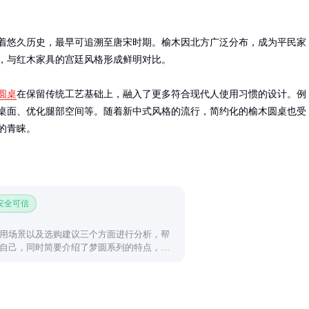
着悠久历史，最早可追溯至唐宋时期。榆木因北方广泛分布，成为平民家
，与红木家具的宫廷风格形成鲜明对比。

圆桌
在保留传统工艺基础上，融入了更多符合现代人使用习惯的设计。例
桌面、优化腿部空间等。随着新中式风格的流行，简约化的榆木圆桌也受
的青睐。
 安全可信
用场景以及选购建议三个方面进行分析，帮
自己，同时简要介绍了梦圆系列的特点，为