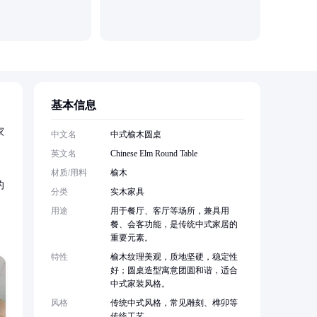
基本信息
家
中文名
中式榆木圆桌
英文名
Chinese Elm Round Table
材质/用料
榆木
的
分类
实木家具
用途
用于餐厅、客厅等场所，兼具用
餐、会客功能，是传统中式家居的
重要元素。
特性
榆木纹理美观，质地坚硬，稳定性
好；圆桌造型寓意团圆和谐，适合
中式家装风格。
风格
传统中式风格，常见雕刻、榫卯等
传统工艺。