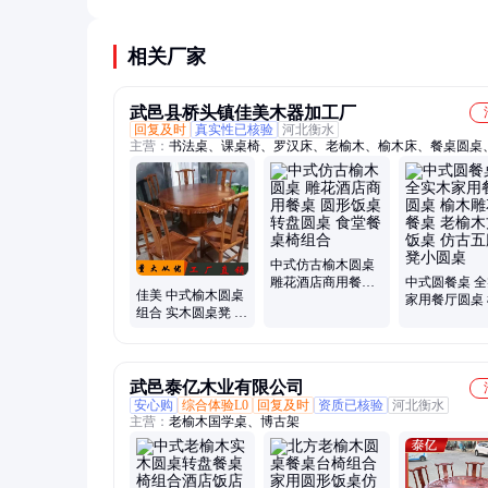
板均匀。还可看截面，实木纹理连贯，贴皮产品则
分层。
相关厂家
武邑县桥头镇佳美木器加工厂
回复及时
真实性已核验
河北衡水
主营：
书法桌、课桌椅、罗汉床、老榆木、榆木床、餐桌圆桌
圆桌、马鞍桌、玄关柜、茶叶架、矮地柜、实木床、四件套、
床、茶饼柜、国学桌、学习桌椅、象头沙发、中堂实木、雕花
仿古书架、木质家具、学生桌椅、明清仿古、实木茶台
中式仿古榆木圆桌
雕花酒店商用餐桌
中式圆餐桌 
佳美 中式榆木圆桌
圆形饭桌 转盘圆桌
家用餐厅圆桌
组合 实木圆桌凳 仿
食堂餐桌椅组合
雕花圆餐桌 
古明清古典圆桌
方形饭桌 仿
古凳小圆桌
武邑泰亿木业有限公司
安心购
综合体验L0
回复及时
资质已核验
河北衡水
主营：
老榆木国学桌、博古架