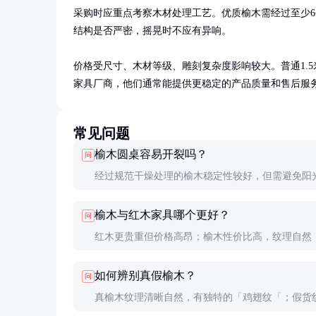
采购时应重点考察木材处理工艺。优质榆木需经过至少6
结构是否严密，摇晃时不应有异响。

价格受尺寸、木材等级、雕刻复杂度影响较大。普通1.5米直
家具厂商，他们通常能提供更稳定的产品质量和售后服
常见问题
榆木圆桌容易开裂吗？
问
经过规范干燥处理的榆木稳定性较好，但需避免阳
和过于干燥的环境。北方冬季使用建议配合加湿器
榆木与红木家具哪个更好？
问
室内湿度在40-60%之间。
红木更贵重但价格高昂；榆木性价比高，纹理自然
追求实用与文化韵味的消费者。两者各有特色，根
如何辨别真假榆木？
问
和喜好选择即可。
真榆木纹理清晰自然，有独特的「鸡翅纹「；假货