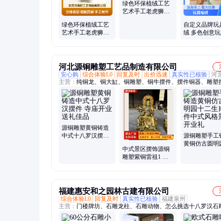
绿色环保植绒工艺
艺术手工老虎狮子
家居装饰摆件
绿色环保植绒工艺
自定义品牌玩
艺术手工老虎狮子
绒 多色创意玩
家居装饰摆件
用环保儿童玩
河北源铜雕塑工艺品制造有限公司
安心购
综合体验L0
回复及时
出价迅速
真实性已核验
河
主营：
纯铜龙、铜大缸、铜雕塑、铜牛摆件、摆件铜器、雕塑
财神摆件、黄铜摆件、寺庙摆件、铸造摆件、铜关公摆件、工
铜香炉、黄铜铜鼎、黄铜铜牛、孔子雕塑、人物雕塑、紫铜雷
牛雕塑、鎏金三清、紫铜铜鼎、青铜大钟、佛堂纯铜像、铜故
子、大型铜观音
源铜雕塑黄铜铸造
中式十八罗汉摆件
源铜雕塑手工
寺庙开业送礼佳品
黄铜仿古圆明
中式景区摆饰源铜
二生肖摆件中
雕塑紫铜雷祖1 木
格景区开业礼
箱包装开业送礼佳
品
福建惠安和之园林古建有限公司
综合体验L0
回复及时
真实性已核验
福建泉州
主营：
门楼牌坊、石雕龙柱、石雕动物、怎么挑选十八罗汉石
雕佛像神像、陵园墓碑、石灯石塔、石雕供桌、浮雕壁堵、石