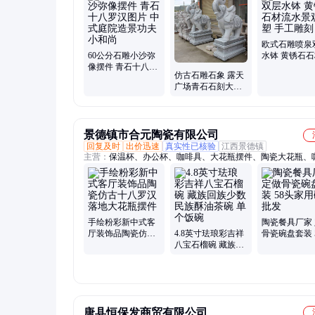
石佛塔、石雕大象、石雕观音、石雕花钵、石雕喷泉、石狮子
欧式石雕喷泉
60公分石雕小沙弥
水钵 黄锈石
像摆件 青石十八罗
水景观雕塑 
仿古石雕石象 露天
汉图片 中式庭院造
刻
广场青石石刻大象
景功夫小和尚
款式新颖回购多
景德镇市合元陶瓷有限公司
回复及时
出价迅速
真实性已核验
江西景德镇
主营：
保温杯、办公杯、咖啡具、大花瓶摆件、陶瓷大花瓶、
杯、开业礼品、陶瓷餐具、陶瓷碗盘、陶瓷茶具、年终礼品、
具、景德镇陶瓷、陶瓷纪念盘、陶瓷看盘、员工福利礼品、会
落地大花瓶、陶瓷花瓶、团购礼品、陶瓷茶杯、文创礼品、陶
罐、陶瓷杯子、周年庆礼品、陶瓷寿碗
手绘粉彩新中式客
陶瓷餐具厂家
厅装饰品陶瓷仿古
4.8英寸珐琅彩吉祥
骨瓷碗盘套装 
十八罗汉落地大花
八宝石榴碗 藏族回
家用碗碟批发
瓶摆件
族少数民族酥油茶
碗 单个饭碗
唐县恒保发商贸有限公司