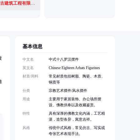
河北兴娇园林古建筑工程有限公司
乐清市木
基本信息
被
中文名
中式十八罗汉摆件
英文名
Chinese Eighteen Arhats Figurines
材质/用料
常见材质包括树脂、陶瓷、木质、
雕
铜质等
分类
宗教艺术摆件/风水摆件
用途
主要用于家居装饰、办公场所摆
设、佛教供奉以及收藏鉴赏。
特性
具有深厚的佛教文化内涵，工艺精
湛，造型各异，寓意吉祥。
风格
传统中式风格，常见仿古、写实或
夸张艺术表现手法。