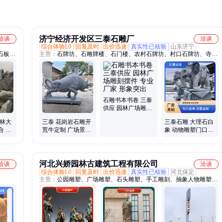
济宁经济开发区三泰石雕厂
洽谈
洽谈
综合体验L0
回复及时
出价迅速
真实性已核验
山东济宁
石板、
主营：
石牌坊、石雕牌楼、石门楼、农村石牌坊、村口石牌坊、寺庙
、狗头
石牌坊、花岗岩石牌坊、祠堂石牌坊、单门石牌坊、三门石牌坊、石
石砖、
龙柱厂家、石雕盘龙柱、寺庙寺院石龙柱、家祠祠堂石龙柱、青石石
龙柱、花岗岩石龙柱、石亭子、石雕凉亭、四角石凉亭、六角石凉
亭、八角石凉亭、单层石凉亭、双层石凉亭、石雕大象、石狮子
石雕书本书卷 三泰
供应 园林广场雕刻
摆件 专业厂家 形象
园林大
三泰 花岗岩石雕开
三泰石雕 大理石白
突出
合 晚
荒牛定制 广场景区
象 动物雕塑门口摆
动物雕塑 免费设计
件 源头工厂 厂家出
包安装
售
河北兴娇园林古建筑工程有限公司
洽谈
洽谈
综合体验L0
回复及时
出价迅速
真实性已核验
河北保定
主营：
公园雕塑、广场雕塑、石头雕塑、手工雕刻、抽象人物雕塑、
不锈钢校园雕塑、不锈钢城市雕塑、不锈钢动物雕塑、不锈钢小区雕
塑、不锈钢抽象雕塑、铸铜雕塑