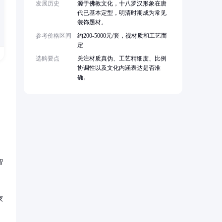
发展历史
源于佛教文化，十八罗汉形象在唐
代已基本定型，明清时期成为常见
装饰题材。
参考价格区间
约200-5000元/套，视材质和工艺而
定
选购要点
关注材质真伪、工艺精细度、比例
协调性以及文化内涵表达是否准
确。
智
家