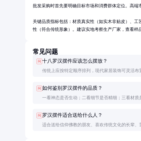
批发采购时首先要明确目标市场和消费群体定位。高端市
关键品质指标包括：材质真实性（如实木非贴皮）、工
性（符合传统形象）。建议实地考察生产厂家，查看样
常见问题
十八罗汉摆件应该怎么摆放？
问
传统上应按特定顺序排列，现代家居装饰可灵活布
议保持整体协调性，避免与不相关物品混放。佛教
如何鉴别罗汉摆件的品质？
问
放需遵循仪轨。
一看神态是否生动；二看细节是否精细；三看材质
实；四看比例是否协调。建议购买知名品牌或有鉴
罗汉摆件适合送给什么人？
问
的产品。
适合送给信仰佛教的朋友、喜欢传统文化的长辈、
藏爱好者或乔迁新居的亲友。