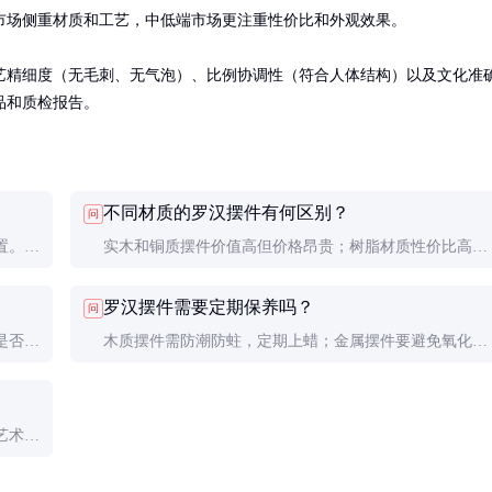
场侧重材质和工艺，中低端市场更注重性价比和外观效果。

艺精细度（无毛刺、无气泡）、比例协调性（符合人体结构）以及文化准
品和质检报告。
不同材质的罗汉摆件有何区别？
问
置。建
实木和铜质摆件价值高但价格昂贵；树脂材质性价比高但
场所摆
质感稍逊；陶瓷摆件工艺复杂易碎但艺术性强。
罗汉摆件需要定期保养吗？
问
是否真
木质摆件需防潮防蛀，定期上蜡；金属摆件要避免氧化，
定证书
可适当擦拭保养；树脂和陶瓷摆件注意防尘即可。
艺术收