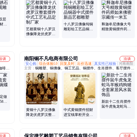
户外摆件、铜雕塑、铜大缸、浑天仪、浴佛盆、菩提镜、青铜鼎、香
炉雕塑、铸铁供桌、仿古供桌、浮雕壁画、三清神像、人物雕塑、宝
塔雕塑、麒麟貔貅雕塑、铸铜算盘、铜雕门狮、现代雕塑、大型纯铜
双层
石材流
十八罗汉佛像纯铜
释迦牟尼佛像大号
手工雕
艺都黄铜十八罗汉
雕彩绘工艺品铜器
精致黄铜摆件药师
佛像降龙伏虎罗汉
中式摆件新品艺都
如来佛密宗藏传一
整套摆件中式工艺
雕塑
米五
礼品定制厂家
南阳铜不凡电商有限公司
洽谈
洽谈
安心购
综合体验L0
回复及时
出价迅速
真实性已核验
河南南阳
咖啡
主营：
铜雕塑、铜佛像、铜工艺品、铜摆件、生肖摆件、客厅摆件、
功夫茶
风水招财摆件、定制人像、铜大象、铜马、铜关公、铜貔貅、铜财
议杯、
神、铜观音、铜谛听、铜葫芦、铜雕塑定制、铜器批发
瓷茶叶
 定做
58头
新款十二生肖摆件
鼠牛虎兔龙蛇马羊
黄铜十八罗汉佛像
中式黄铜摆件招财
猴鸡狗猪全套家居
降龙伏虎罗汉整套
进宝钱掌柜开业礼
风水装饰品
摆件中式招财创意
物送客户新店装饰
桌面工艺礼品
桌面收纳摆设
保定捷艺雕塑工艺品销售有限公司
洽谈
洽谈