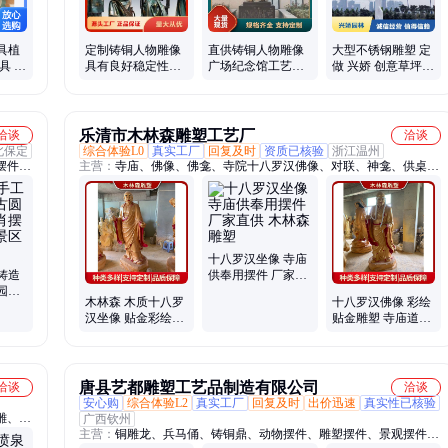
具植
定制铸铜人物雕像
直供铸铜人物雕像
大型不锈钢雕塑 定
具 耐
具有良好稳定性安
广场纪念馆工艺品
做 兴娇 创意草坪景
具
全性 温室流畅自然
红色文化主题摆件
点装饰 无需定期保
细腻光滑
养维护
乐清市木林森雕塑工艺厂
洽谈
洽谈
北保定
综合体验L0
真实工厂
回复及时
资质已核验
浙江温州
摆件、
主营：
寺庙、佛像、佛龛、寺院十八罗汉佛像、对联、神龛、供桌、
艺品、
元宝桌、万佛龛
祖、铜
宫狮
十八罗汉坐像 寺庙
铸造
供奉用摆件 厂家直
园十
供 木林森雕塑
木林森 木质十八罗
十八罗汉佛像 彩绘
式风
汉坐像 贴金彩绘榫
贴金雕塑 寺庙道观
卯工艺 中式浮雕摆
摆件 支持定制
件 按需定制
唐县艺都雕塑工艺品制造有限公司
洽谈
洽谈
安心购
综合体验L2
真实工厂
回复及时
出价迅速
真实性已核验
雕、石
广西钦州
主营：
铜雕龙、兵马俑、铸铜鼎、动物摆件、雕塑摆件、景观摆件、
栏杆、