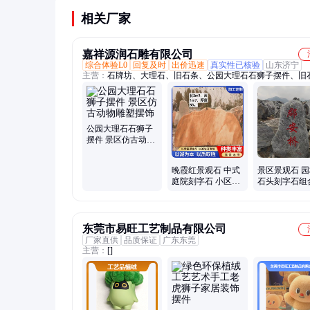
相关厂家
嘉祥源润石雕有限公司
综合体验L0
回复及时
出价迅速
真实性已核验
山东济宁
主营：
石牌坊、大理石、旧石条、公园大理石石狮子摆件、旧
石大象、地铺石、石护栏、孔子像、家用石、石栏杆、石狮子
石、路边石、花岗岩、桥护栏、碎拼石、材大象、石抱鼓、青
石水缸、马桩耳、台阶石、刻字石、门牌石、老青砖
公园大理石石狮子
摆件 景区仿古动物
雕塑摆饰
晚霞红景观石 中式
景区景观石 
庭院刻字石 小区别
石头刻字石组
墅门牌石
霞红雪浪石
东莞市易旺工艺制品有限公司
厂家直供
品质保证
广东东莞
主营：
[]