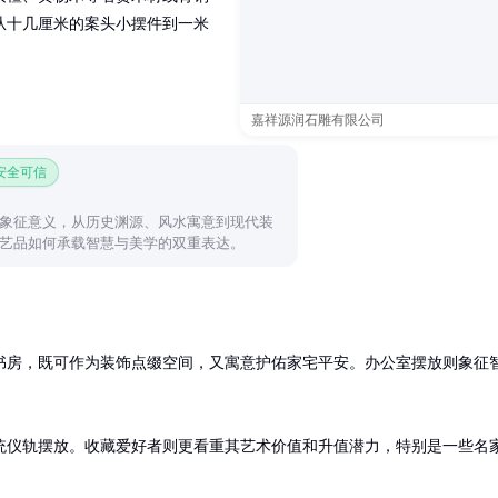
从十几厘米的案头小摆件到一米
嘉祥源润石雕有限公司
 安全可信
象征意义，从历史渊源、风水寓意到现代装
艺品如何承载智慧与美学的双重表达。
书房，既可作为装饰点缀空间，又寓意护佑家宅平安。办公室摆放则象征
统仪轨摆放。收藏爱好者则更看重其艺术价值和升值潜力，特别是一些名