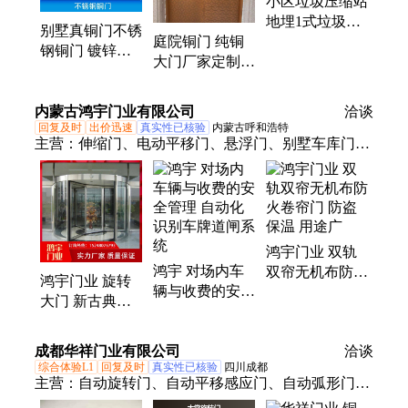
小区垃圾压缩站
地埋1式垃圾站
别墅真铜门不锈
地埋式垃圾中转
庭院铜门 纯铜
钢铜门 镀锌钢
站
大门厂家定制源
管内骨架1.0—
头工厂批发真材
2.0mm
实料
内蒙古鸿宇门业有限公司
洽谈
回复及时
出价迅速
真实性已核验
内蒙古呼和浩特
主营：
伸缩门、电动平移门、悬浮门、别墅车库门、
车牌识别道闸、升降柱、旋转门、快速堆积门、卷帘
门、感应门、出入库闸机、肯德基门
鸿宇门业 双轨
鸿宇 对场内车
双帘无机布防火
鸿宇门业 旋转
辆与收费的安全
卷帘门 防盗保
大门 新古典入
管理 自动化识
温 用途广
户真铜门 旋转
别车牌道闸系统
门可定制
成都华祥门业有限公司
洽谈
综合体验L1
回复及时
真实性已核验
四川成都
主营：
自动旋转门、自动平移感应门、自动弧形门、
铜门、自动重叠门、防辐射铅板门、气密门、不锈钢