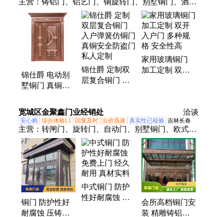
主营：
铸铝门、铝艺门、铜旋转门、别墅铜门、酒店
铜门、子母铜门、铜自动门、铜屏风、金属屏风
家用玻璃铜门
锦仕爵 定制双
加工定制 双开
锦仕爵 电动别
层复合铜门 入
入户门 多种规
墅铜门 真铜入
户弹簧仿铜门
格 安全性高
户玻璃铜门 骨
真铜安全防盗门
架承重好 防锈
宽城区金聚鑫门业经销处
私人定制
洽谈
耐磨 款式多样
安心购
综合体验L1
回复及时
出价迅速
真实性已核验
吉林长春
主营：
转闸门、旋转门、自动门、别墅铜门、欧式铜
门、铸铝门、堆积门、别墅门、折叠门、卷帘门、玻
璃门、聚鑫门、联动门、门施工、摆闸门、悬浮门、
复合门、铝材门、速通门、圆柱门、楼梯扶手、装饰
风格、制作工艺、铝艺护栏
中式铜门 防护
性好耐腐蚀 免
铜门 防护性好
会所高档铜门安
费上门 经久耐
耐腐蚀 压铸拼
装 精雕铸铝门