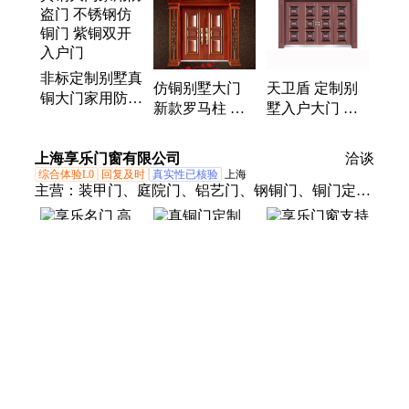
包边带、农村双开门、无机布防火、电控单元门、钢
制宿舍门、防火隔音门、玻璃单元门、防火隔热a
类、卫盾四开大门、隔音保温防盗、工程入户进户、
非标定制别墅真
开门玻璃大门、卫盾别墅防盗
仿铜别墅大门
天卫盾 定制别
铜大门家用防盗
新款罗马柱 欧
墅入户大门 仿
门 不锈钢仿铜
式户外 豪华庭
铜双开防盗门
门 紫铜双开入
院门厂家
可定制方案
上海享乐门窗有限公司
户门
洽谈
综合体验L0
回复及时
真实性已核验
上海
主营：
装甲门、庭院门、铝艺门、钢铜门、铜门定
制、玻璃铜门、别墅铜门、庭院铜门、铸铝门、铜大
门、防爆门、铜屏风、进户门、阳台护栏、铝艺大
门、大门围栏、别墅大门、庭院大门、铝雕屏风、玄
关隔断、防盗门锁、庭院电动门、家用入户双开门
享乐名门 高端
真铜门定制 四
享乐门窗支持定
大气 真铜门 不
开进户门 玻璃
制 铜艺旋转大
锈钢镀铜门 别
铜门 农村自建
门 新古典入户
墅 酒店双开地
别墅 享乐名门
真铜门 旋转门
弹簧铜玻璃门