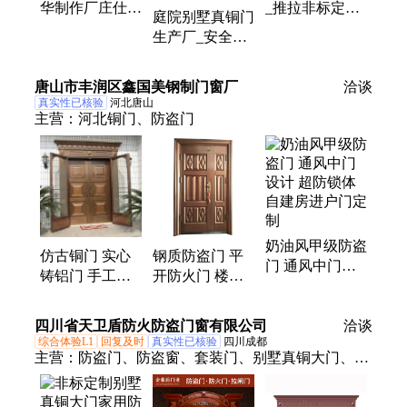
华制作厂庄仕
_推拉非标定做
庭院别墅真铜门
风格按需定制
大量发布电话多
生产厂_安全等
安全等级A级
种
级|A级 小区单
开仿铜入户门
唐山市丰润区鑫国美钢制门窗厂
洽谈
真实性已核验
河北唐山
主营：
河北铜门、防盗门
奶油风甲级防盗
仿古铜门 实心
钢质防盗门 平
门 通风中门设
铸铝门 手工焊
开防火门 楼道
计 超防锁体 自
接烤漆 中式别
消防安全门 精
建房进户门定制
墅大门 真材实
湛工艺处理
四川省天卫盾防火防盗门窗有限公司
洽谈
料
综合体验L1
回复及时
真实性已核验
四川成都
主营：
防盗门、防盗窗、套装门、别墅真铜大门、伸
缩门、防火门、大门定制、防盗大门、推拉大门、对
开大门、别墅大门、车间平开门、内外双色门、门双