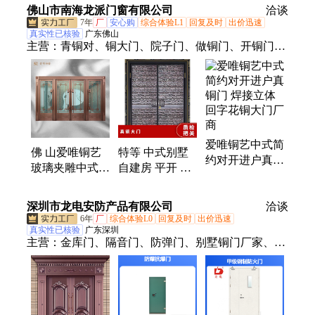
佛山市南海龙派门窗有限公司
洽谈
7年
厂
安心购
综合体验L1
回复及时
出价迅速
真实性已核验
广东佛山
主营：
青铜对、铜大门、院子门、做铜门、开铜门、
纯铜门、真铜门、青铜门、双铜门、紫铜门、子母铜
门、韩式铜门、小区单、门定制、入户门、铜套门、
庭院门、平开窗、进户铜、双开门、氟碳漆、小区进
户、防盗手工、焊接工艺、六开大门
爱唯铜艺中式简
佛 山爱唯铜艺
特等 中式别墅
约对开进户真铜
玻璃夹雕中式双
自建房 平开 真
门 焊接立体回
喜真铜门 四开
铜大门 入户对
字花铜大门厂商
平移烤紫铜大门
开铜门 爱唯铜
深圳市龙电安防产品有限公司
洽谈
厂家个性
艺直供
6年
厂
综合体验L0
回复及时
出价迅速
真实性已核验
广东深圳
主营：
金库门、隔音门、防弹门、别墅铜门厂家、防
爆门、玻璃防火门、甲级防火门、钢质防火门、木质
防火门、保密门、防盗安全门、密闭门窗、防潮密闭
门、泄爆门窗