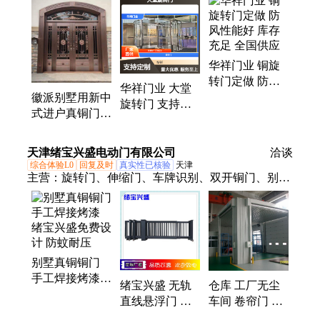
屏风、电动庭院大门
华祥门业 铜旋
转门定做 防风
华祥门业 大堂
性能好 库存充
徽派别墅用新中
旋转门 支持定
足 全国供应
式进户真铜门
制 款式新颖 多
雕刻铜大门 厂
人进出
家定制 规格齐
天津绪宝兴盛电动门有限公司
洽谈
全 华祥门业
综合体验L0
回复及时
真实性已核验
天津
主营：
旋转门、伸缩门、车牌识别、双开铜门、别墅
家用铜门、简约时尚铜门、广告小门、智能悬浮门
别墅真铜铜门
手工焊接烤漆
绪宝兴盛 无轨
仓库 工厂无尘
绪宝兴盛免费设
直线悬浮门 产
车间 卷帘门 隔
计 防蚊耐压
品定制 材质厚
离灰尘 密封性