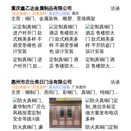
实 厂家
好 功能强大
重庆鑫乙达金属制品有限公司
洽谈
综合体验L1
回复及时
真实性已核验
重庆
主营：
铜门、金属装饰、雕塑、景墙廊架
定制真铜门 进
定制真铜门 酒
定制真铜门 酒
户对开门 款式
店 售楼部大门
店 售楼部大门
精美多样 不易
款式精美多样
款式精美多样
变形褪色 设计
不易变形褪色
平开防盗门 设
惠州市庄仕美日门业有限公司
洽谈
安装
设计安装
计安装
综合体验L0
回复及时
真实性已核验
广东惠州
主营：
钢制门、房间门、彩钢门、真铜门、纯铜门、
仿铜门、大铜门、全铜门、小区铜门、防盗铜门、铜
门门业、庄仕铜门、铜大门、宿舍门、室内门、钢质
门、铝艺门、防火门、转印门、入户门、防盗门、复
合门、教室门、自建房间门
防火真铜门_豪
防火真铜门定制