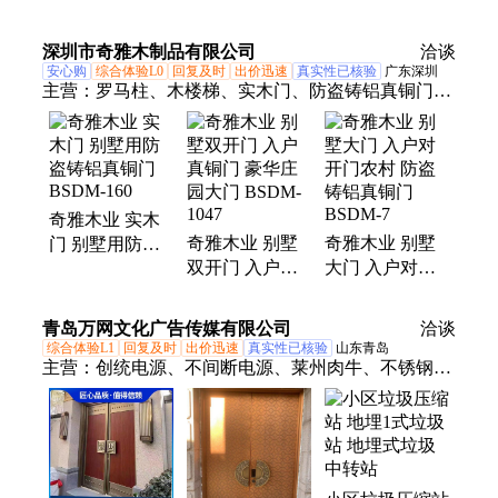
用 真材实料
接 聚鑫门业 对
耐腐蚀 精致大
开中式 真材实
气美观 真材实
深圳市奇雅木制品有限公司
洽谈
料
料
安心购
综合体验L0
回复及时
出价迅速
真实性已核验
广东深圳
主营：
罗马柱、木楼梯、实木门、防盗铸铝真铜门、
木扶手、榉木实木、衣柜订制、卧室衣柜、装饰门
窗、楼梯别墅、欧式楼梯、扶手定制、花格屏风、雕
花大门、奇雅木业、定制衣柜、实木立柱、木质楼
梯、花格定制、实木地板、电视背景、旋转楼梯、实
奇雅木业 实木
木复合、花格门窗、玻璃护栏、立柱扶手
奇雅木业 别墅
奇雅木业 别墅
门 别墅用防盗
双开门 入户真
大门 入户对开
铸铝真铜门
铜门 豪华庄园
门农村 防盗铸
BSDM-160
大门 BSDM-
铝真铜门
青岛万网文化广告传媒有限公司
洽谈
1047
BSDM-7
综合体验L1
回复及时
出价迅速
真实性已核验
山东青岛
主营：
创统电源、不间断电源、莱州肉牛、不锈钢铜
门、塑料颗粒、瓶盖颗粒、管道颗粒、洋马配件、打
印机、创统电源维修、西点柜、蛋糕柜、展柜、显微
镜、西门子开关插座