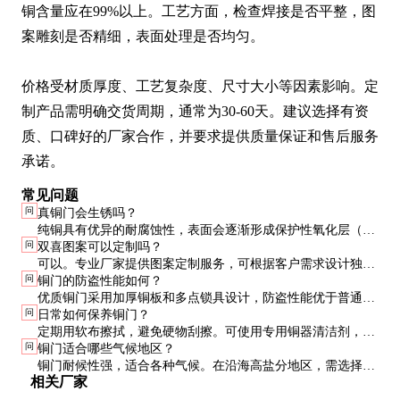
铜含量应在99%以上。工艺方面，检查焊接是否平整，图
案雕刻是否精细，表面处理是否均匀。

价格受材质厚度、工艺复杂度、尺寸大小等因素影响。定
制产品需明确交货周期，通常为30-60天。建议选择有资
质、口碑好的厂家合作，并要求提供质量保证和售后服务
承诺。
常见问题
问
真铜门会生锈吗？
纯铜具有优异的耐腐蚀性，表面会逐渐形成保护性氧化层（铜
问
双喜图案可以定制吗？
绿），不会像铁那样生锈。定期保养可保持光泽。
可以。专业厂家提供图案定制服务，可根据客户需求设计独特
问
铜门的防盗性能如何？
的吉祥图案或家族徽章。
优质铜门采用加厚铜板和多点锁具设计，防盗性能优于普通钢
问
日常如何保养铜门？
门。部分产品通过国家防盗门标准认证。
定期用软布擦拭，避免硬物刮擦。可使用专用铜器清洁剂，保
问
铜门适合哪些气候地区？
持表面光泽。注意检查铰链和锁具润滑情况。
铜门耐候性强，适合各种气候。在沿海高盐分地区，需选择防
相关厂家
盐雾处理的特殊工艺产品。