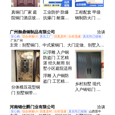
真铜门厂家 庭
工业防护 防爆
工程配套 甲级
院铜门酒店玻璃
抗爆门 耐腐蚀
钢制防火门 抗
铜门定制 龙电
建筑防火防爆
风压强 小区消
安防
特种门窗
防配套
广州御鼎铜制品有限公司
洽谈
安心购
综合体验L0
真实工厂
回复及时
出价迅速
真实性已核验
广东广州
主营：
别墅铜门、中式紫铜门、大门定做、别墅入户
对开门
浮雕 入户铜防
盗门 工艺精湛
乡村别墅 现代
经久耐用 别墅
分体模压花型铜
入户铸铝门 材
小区庭院适用
门 别墅铜带电
质厚实 经久耐
机推拉门 庭院
用 防潮耐高温
真铜双开门定做
河南锦仕爵门业有限公司
洽谈
安心购
综合体验L0
回复及时
出价迅速
真实性已核验
山西晋中