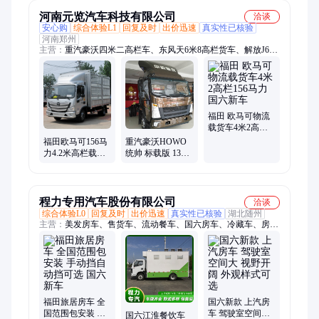
河南元览汽车科技有限公司
洽谈
安心购
综合体验L1
回复及时
出价迅速
真实性已核验
河南郑州
主营：
重汽豪沃四米二高栏车、东风天6米8高栏货车、解放J6L6
米8厢式、4米2高栏货车新车报价、重汽豪沃统帅4米2、6米8冷
藏车、解放领途四米二高栏、190马力四米二高栏、东风天龙商
用车、重气豪沃悍将轻卡货车、纯电动前四后八自卸车、二手车
4米2高栏出租、东风多利卡厢式轻卡、重汽豪沃6米8高栏、解放
J6F4米2高栏、重汽四米二190马力、6米8平板、福田欧马可4米2
福田 欧马可物流
货车
载货车4米2高栏
156马力国六新车
福田欧马可156马
重汽豪沃HOWO
力4.2米高栏载货
统帅 标载版 130
车国六新车
马力 4米2国六高
栏轻卡新车
程力专用汽车股份有限公司
洽谈
综合体验L0
回复及时
出价迅速
真实性已核验
湖北随州
主营：
美发房车、售货车、流动餐车、国六房车、冷藏车、房
车、旅居车、高空作业车、半挂自卸车、道路救援清障车
福田旅居房车 全
国六新款 上汽房
国范围包安装 手
车 驾驶室空间大
国六江淮餐饮车