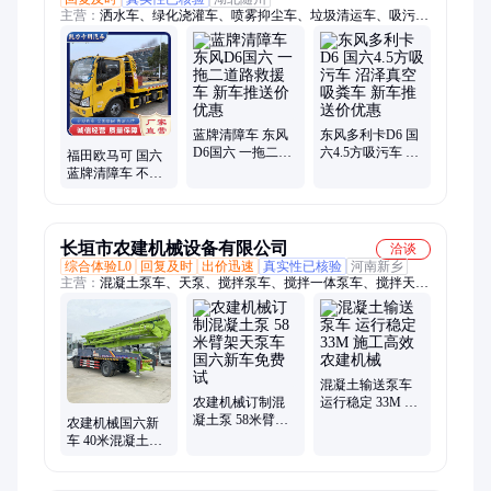
主营：
洒水车、绿化浇灌车、喷雾抑尘车、垃圾清运车、吸污吸
粪车、道路清扫车、高空作业车、消防应急车
蓝牌清障车 东风
东风多利卡D6 国
D6国六 一拖二道
六4.5方吸污车 沼
福田欧马可 国六
路救援车 新车推
泽真空吸粪车 新
蓝牌清障车 不超
送价优惠
车推送价优惠
重的平板车 新车
推送价优惠
长垣市农建机械设备有限公司
洽谈
综合体验L0
回复及时
出价迅速
真实性已核验
河南新乡
主营：
混凝土泵车、天泵、搅拌泵车、搅拌一体泵车、搅拌天
泵、搅拌泵车一体机、天泵一体机、自拌料泵车、农建泵车、水
泥泵车、浇筑泵车、臂架泵车、混凝土天泵、36米泵车、建筑泵
车、汽车泵车、33米泵车、40米泵车
混凝土输送泵车
农建机械订制混
运行稳定 33M 施
凝土泵 58米臂架
工高效 农建机械
农建机械国六新
天泵车 国六新车
车 40米混凝土输
免费试
送天泵 民房工地
浇筑泵车