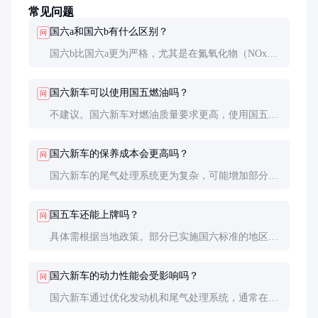
常见问题
国六a和国六b有什么区别？
问
国六b比国六a更为严格，尤其是在氮氧化物（NOx）
和颗粒物（PM）的排放限值上。国六b还要求车辆配
备OBD远程监控系统，确保排放性能长期稳定。
国六新车可以使用国五燃油吗？
问
不建议。国六新车对燃油质量要求更高，使用国五燃
油可能导致发动机性能下降或尾气处理系统损坏。
国六新车的保养成本会更高吗？
问
国六新车的尾气处理系统更为复杂，可能增加部分保
养成本。但定期保养和使用符合标准的燃油可以延长
系统寿命，降低总体成本。
国五车还能上牌吗？
问
具体需根据当地政策。部分已实施国六标准的地区不
允许国五车上牌，建议购车前咨询当地车管所。
国六新车的动力性能会受影响吗？
问
国六新车通过优化发动机和尾气处理系统，通常在动
力性能上与国五车相当甚至更好，但具体表现因车型