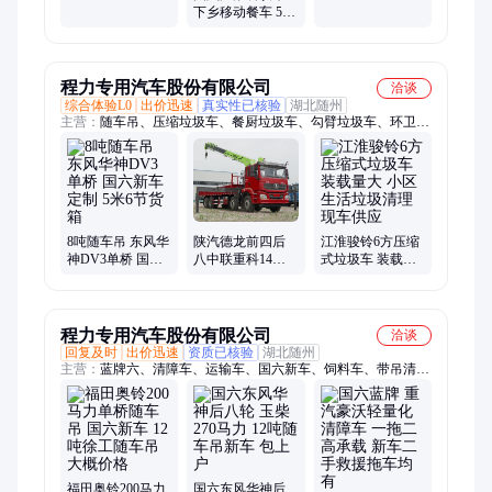
动挡自动挡可选
视野开阔 外观样
下乡移动餐车 5厘
国六新车
式可选
米厚复合保温板
新车推送价优惠
程力专用汽车股份有限公司
洽谈
综合体验L0
出价迅速
真实性已核验
湖北随州
主营：
随车吊、压缩垃圾车、餐厨垃圾车、勾臂垃圾车、环卫
车、高空作业车、洒水车、清洗吸污车
8吨随车吊 东风华
江淮骏铃6方压缩
陕汽德龙前四后
神DV3单桥 国六
式垃圾车 装载量
八中联重科14吨5
新车定制 5米6节
大 小区生活垃圾
节随车吊 2节臂单
货箱
清理 现车供应
出 16吨轮减桥
程力专用汽车股份有限公司
洽谈
回复及时
出价迅速
资质已核验
湖北随州
主营：
蓝牌六、清障车、运输车、国六新车、饲料车、带吊清、
拉猪车、随车吊、平板带吊、前四后八、散装饲料、运输罐车、
饲料罐车、东风天锦、库存处理、随车折臂吊、随车自卸吊、东
风多利卡、随车自备吊、饲料散装车、饲料运输罐、饲料散装罐
车、东风天龙散装、方小三轴散装
福田奥铃200马力
国六东风华神后