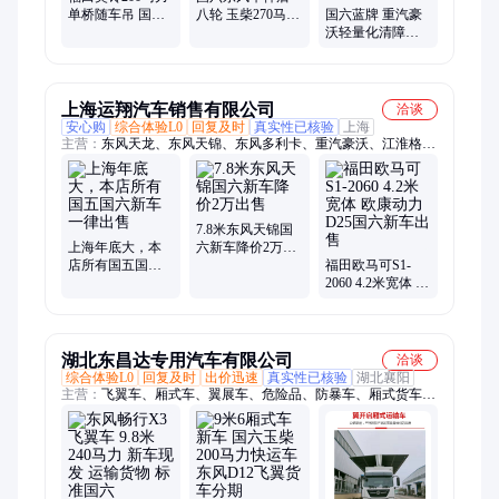
单桥随车吊 国六
八轮 玉柴270马力
国六蓝牌 重汽豪
新车 12吨徐工随
12吨随车吊新车
沃轻量化清障车
车吊大概价格
包上户
一拖二 高承载 新
车二手救援拖车
均有
上海运翔汽车销售有限公司
洽谈
安心购
综合体验L0
回复及时
真实性已核验
上海
主营：
东风天龙、东风天锦、东风多利卡、重汽豪沃、江淮格尔
发、小卡之星、福田奥铃、福田欧马可、福田欧曼、解放招财
虎、解放J6L、解放JH6、江淮骏铃、江淮帅铃、江淮康铃、祥菱
M2、领航S1、福田领航M5、上汽跃进、长安跨越、欧航、汕德
卡、随车吊、洒水车、工程车
7.8米东风天锦国
上海年底大，本
六新车降价2万出
店所有国五国六
售
福田欧马可S1-
新车一律出售
2060 4.2米宽体 欧
康动力D25国六新
车出售
湖北东昌达专用汽车有限公司
洽谈
综合体验L0
回复及时
出价迅速
真实性已核验
湖北襄阳
主营：
飞翼车、厢式车、翼展车、危险品、防暴车、厢式货车、
专用车、民爆车、运输车、飞翼货车、易燃气体、商用汽车、易
燃液体