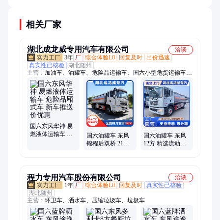
而异。
相关厂家
湖北成龙威专用汽车有限公司
洽谈
3年
厂
综合体验L0
回复及时
出价迅速
真实性已核验
湖北随州
主营：
加油车、油罐车、危险品运输车、国六小型危货运输车、
气瓶车
国六东风华神 易
燃液体运输车 危
国六油罐车 东风
国六油罐车 东风
险品厢式车 新车
锦程后双桥 21方
12方 精选流动加
推送价优惠
柴汽运输车 新车
油车 新车推送价
推送价优惠
优惠
程力专用汽车股份有限公司
洽谈
1年
厂
综合体验L0
回复及时
真实性已核验
湖北随州
主营：
环卫车、洒水车、压缩垃圾车、垃圾车