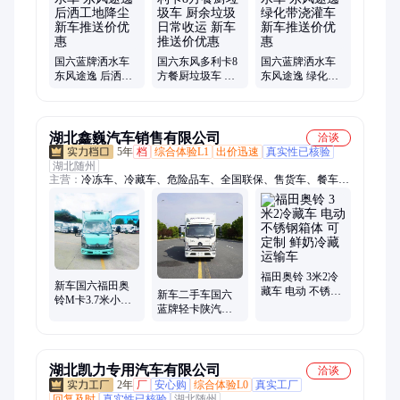
国六蓝牌洒水车
国六东风多利卡8
国六蓝牌洒水车
东风途逸 后洒工
方餐厨垃圾车 厨
东风途逸 绿化带
地降尘 新车推送
余垃圾日常收运
浇灌车 新车推送
价优惠
新车推送价优惠
价优惠
湖北鑫巍汽车销售有限公司
洽谈
5年
档
综合体验L1
出价迅速
真实性已核验
湖北随州
主营：
冷冻车、冷藏车、危险品车、全国联保、售货车、餐车、
环卫车
福田奥铃 3米2冷
新车国六福田奥
藏车 电动 不锈钢
新车二手车国六
铃M卡3.7米小型
箱体 可定制 鲜奶
蓝牌轻卡陕汽
厢式低温冷藏保
冷藏运输车
K3000冷藏车150
鲜运输车货车
马力图片货车
湖北凯力专用汽车有限公司
洽谈
2年
厂
安心购
综合体验L0
真实工厂
回复及时
真实性已核验
湖北随州