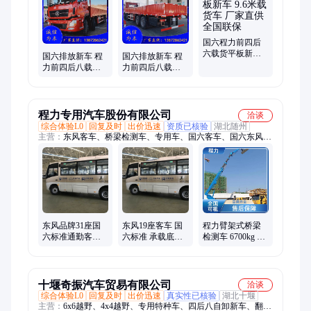
车、雪滚刷、融雪撒布机、除雪铲、随车吊、出口车型、自卸
车、垃圾车、清障车、高速护栏抢修车、高空作业车
国六程力前四后
六载货平板新车
国六排放新车 程
国六排放新车 程
9.6米载货车 厂家
力前四后八载货
力前四后八载货 9
直供全国联保
9.6米平板厂家直
米6平板 底盘扎实
供
耐用 售后无忧
程力专用汽车股份有限公司
洽谈
综合体验L0
回复及时
出价迅速
资质已核验
湖北随州
主营：
东风客车、桥梁检测车、专用车、国六客车、国六东风客
车、职工接送新车、桁架式桥梁检测车、检测车、臂架桥梁检测
车、19-31座客车、通勤车、17座纯电动客车、31座客车、22米
桁架式桥检车、公路桥检修车、19座纯电动客车、19座纯电动公
交、解放牌臂架桥梁检测车、31座中小型客车、中小型客车、小
型客车、桥梁检测臂架车、50座柴油客车、品牌通勤客车、桥检
车
东风品牌31座国
东风19座客车 国
程力臂架式桥梁
六标准通勤客车 6
六标准 承载底盘
检测车 6700kg 总
米职工接送新车
可定制通勤专用
重 10米跨越宽度
车
十堰奇振汽车贸易有限公司
洽谈
综合体验L0
回复及时
出价迅速
真实性已核验
湖北十堰
主营：
6x6越野、4x4越野、专用特种车、四后八自卸新车、翻斗