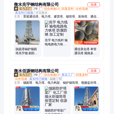
衡水兆宇钢结构有限公司
洽谈
2年
厂
综合体验L0
回复及时
出价迅速
真实性已核验
河北衡水
主营：
景观通讯塔、电力塔、避雷塔、烟筒塔、装饰塔、通信
塔、通讯塔、角钢塔、电视塔、电力杆、单管塔、微波塔、消防
训练塔、铁塔、钢管塔、瞭望塔、了望塔、监控塔
兆宇 电力线杆 输
电电路电力铁塔
防腐防锈 加工定
脱硫塔锅炉烟囱
通信美化塔 单管
制
塔兆宇烟 囱防晃
通讯塔 规格多样
支撑塔烟筒防护
生产厂家 兆宇钢
塔架
结构
衡水佰源钢结构有限公司
洽谈
2年
厂
综合体验L0
真实工厂
回复及时
出价迅速
真实性已核验
福建三明
主营：
烟囱塔、电力塔、电力构架、锅炉烟筒塔、视频监控塔
架、圆钢避雷塔架、四角避雷塔架、电力铁塔、防火监控塔、高
压架线塔、烟囱保护架、电力角钢塔、森林防火瞭望塔、电力工
程架线塔
烟囱防护塔架厂