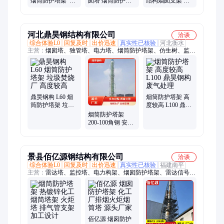
烟筒防护塔架 炼
囱塔 烟筒防护塔
结构烟囱支架 制
化用 设计制作
架 石油用 工业锅
作安装 油田用
炉
河北鼎昊钢结构有限公司
洽谈
综合体验L0
回复及时
出价迅速
真实性已核验
河北衡水
主营：
烟囱塔、独管塔、电力塔、烟筒防护塔架、仿生树、监控
塔、单管塔、消防训练塔、森林防火了望塔、装饰美化工艺塔、
四角楼顶防雷塔、联通电信通讯塔
鼎昊钢构 L60 烟
烟筒防护塔架 高
筒防护塔架 垃圾
度较高 L100 鼎昊
焚烧厂 高度较高
钢构 废气处理
烟筒防护塔架
200-100角钢 安装
简便 污水厂 鼎昊
钢构
景县佰亿源钢结构有限公司
洽谈
综合体验L0
回复及时
出价迅速
真实性已核验
福建南平
主营：
雷达塔、监控塔、电力构架、烟囱防护塔架、雷达信号
塔、民航导航塔、热镀锌电力架构
佰亿源 烟囱防护