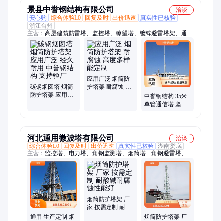
景县中誉钢结构有限公司
洽谈
安心购
综合体验L0
回复及时
出价迅速
真实性已核验
浙江台州
主营：
高层建筑防雷塔、监控塔、瞭望塔、镀锌避雷塔架、通讯
塔、烟囱塔、角钢塔、电力塔、消防训练塔、单管塔、变电站构
架、仿生树塔、电力钢管杆
应用广泛 烟筒防
碳钢烟囱塔 烟筒
护塔架 耐腐蚀 高
防护塔架 应用广
度多样能定制
中誉钢结构 35米
泛 经久耐用 中誉
单管通信塔 坚固
钢结构 支持验厂
耐用 高度设计很
合理
河北通用微波塔有限公司
洽谈
综合体验L0
回复及时
出价迅速
真实性已核验
湖南娄底
主营：
监控塔、电力塔、角钢监测塔、烟筒塔、角钢避雷塔、电
线路角钢塔、电力钢管杆、角钢塔、电力角钢塔、电力输线塔、
输线电力塔、110kv电力塔、避雷塔、电力构架、变电站架构、
湿电钢框架、脱硫除尘塔、烟囱塔
烟筒防护塔架 厂
家 按需定制 耐酸
碱耐腐蚀性能好
通用 生产定制 烟
烟筒防护塔架 厂