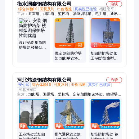
衡水澜鑫钢结构有限公司
洽谈
综合体验L0
回复及时
出价迅速
真实性已核验
福建南平
主营：
避雷塔、烟囱塔、监控塔、消防训练塔、电力塔、通讯
塔、单管塔、雷达塔、瞭望塔
设计安装 烟筒防
护塔架 楼梯烟囱
保护塔 性能优越
供应 烟筒防护塔
烟囱防护塔架 加
架 烟囱单管塔支
工 锅炉防腐型烟
架 安全性更高
筒塔 结构合理
河北炜途钢结构有限公司
洽谈
安心购
综合体验L0
回复及时
出价迅速
真实性已核验
河北张家口
主营：
烟囱塔、避雷塔、监控塔、定制加固烟囱塔架、瞭望塔、
装饰塔、训练塔、雷达塔、电视塔
工业塔架式烟囱
排气通风管道烟
烟筒防护塔架 钢