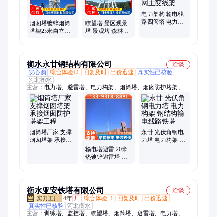
人字架变电构架
电力架构 输电线
路四管塔 电力网
烟囱塔镀锌烟筒
瞭望塔 景区观景
架 变电站人字构
塔架25米自立式
塔 景观塔 森林草
架电网主变线架
火炬塔防护支架
原防火眺望塔 羽
支持来图定制 抗
丰
冲击
衡水永廿钢结构有限公司
洽谈
安心购
综合体验L1
回复及时
出价迅速
真实性已核验
河北衡水
主营：
电力塔、避雷塔、电力构架、烟筒塔、烟囱防护塔架、玻
璃钢烟囱塔架、电力架构、景区防雷塔、电网主变线架构、高空
排气筒支架
烟筒塔厂家 支撑
永廿 光伏角钢电
烟囱塔架 承接烟
力塔 电力构架 钢
囱防护塔架工程
结构输电线路铁
输电塔避雷 20米
塔
热镀锌避雷塔 支
持加工定制 永廿
衡水亚安铁塔有限公司
洽谈
4年
厂
综合体验L1
回复及时
出价迅速
真实性已核验
河北衡水
主营：
训练塔、监控塔、瞭望塔、烟筒塔、避雷塔、电力塔、装