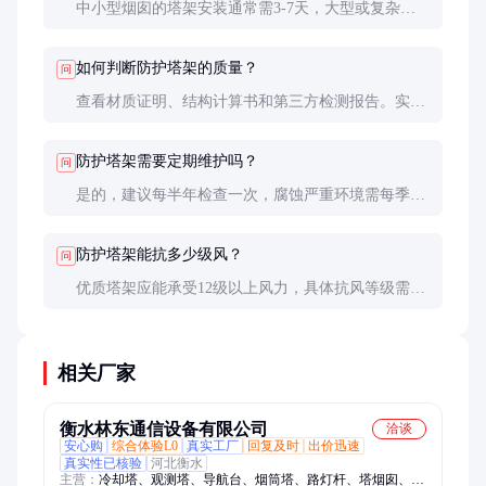
中小型烟囱的塔架安装通常需3-7天，大型或复杂结
构的安装可能需要2周以上。模块化设计可显著缩短
工期。
如何判断防护塔架的质量？
问
查看材质证明、结构计算书和第三方检测报告。实地
考察供应商的已完成项目也是有效方法。
防护塔架需要定期维护吗？
问
是的，建议每半年检查一次，腐蚀严重环境需每季度
检查。及时修复小问题可避免大修。
防护塔架能抗多少级风？
问
优质塔架应能承受12级以上风力，具体抗风等级需根
据设计参数和实地风压计算确定。
相关厂家
衡水林东通信设备有限公司
洽谈
安心购
综合体验L0
真实工厂
回复及时
出价迅速
真实性已核验
河北衡水
主营：
冷却塔、观测塔、导航台、烟筒塔、路灯杆、塔烟囱、铁