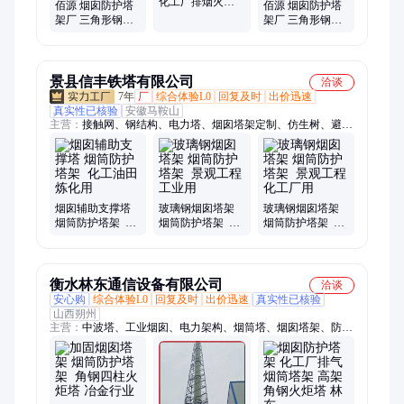
化工厂排烟火炬
佰源 烟囱防护塔
佰源 烟囱防护塔
烟筒塔 按需定制
架厂 三角形钢管
架厂 三角形钢管
佰源厂家
架 坚固烟筒塔架
架 仿生树烟筒 规
规格齐全
格齐全
景县信丰铁塔有限公司
洽谈
7年
厂
综合体验L0
回复及时
出价迅速
真实性已核验
安徽马鞍山
主营：
接触网、钢结构、电力塔、烟囱塔架定制、仿生树、避雷
塔、电视塔、路灯杆、测风塔、仿生塔、避雷针、微波塔、装饰
塔、增高架、观光塔、输电线、防雷塔、监控塔、广播塔、屋顶
塔、独管塔、发射塔、高杆灯、单管塔、铁路站、训练塔
烟囱辅助支撑塔
玻璃钢烟囱塔架
玻璃钢烟囱塔架
烟筒防护塔架 化
烟筒防护塔架 景
烟筒防护塔架 景
工油田 炼化用
观工程 工业用
观工程 化工厂用
衡水林东通信设备有限公司
洽谈
安心购
综合体验L0
回复及时
出价迅速
真实性已核验
山西朔州
主营：
中波塔、工业烟囱、电力架构、烟筒塔、烟囱塔架、防火
瞭望塔、四角避雷塔、不锈钢烟囱塔、防火监控铁塔、输线电力
角钢塔