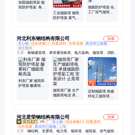
加固烟囱塔架 烟
筒防护塔架 角钢
烟囱防护塔架 化
四柱火炬塔 冶金
工厂排气烟筒塔
工业烟囱塔 烟筒
行业
架 高架角钢火炬
防护塔架 废气排
塔 林东
放塔 可配送到家
林东
河北利东钢结构有限公司
洽谈
安心购
综合体验L2
回复及时
出价迅速
真实性已核验
湖北鄂州
主营：
角钢避雷塔、单管通讯铁塔、电力架构、烟筒塔、消防训
练塔、铁路货站灯塔、瞭望塔、避雷塔、雷达塔、监控塔、烟囱
塔、单管塔
利东厂家 烟筒防
护塔架 酸雾砖厂
烟囱塔 耐高温
烟筒塔厂家 生产
定制烟囱塔 热镀
烟囱塔电话 承接
锌化工烟筒塔架
烟囱防护塔架工
火炬塔定做防护
程 安装设计 止晃
塔架
塔架
河北君荣钢结构有限公司
洽谈
3年
厂
安心购
综合体验L0
回复及时
出价迅速
真实性已核验
上海
主营：
钢结构、支撑塔、电力塔、烟筒塔、烟筒架、排气烟筒、