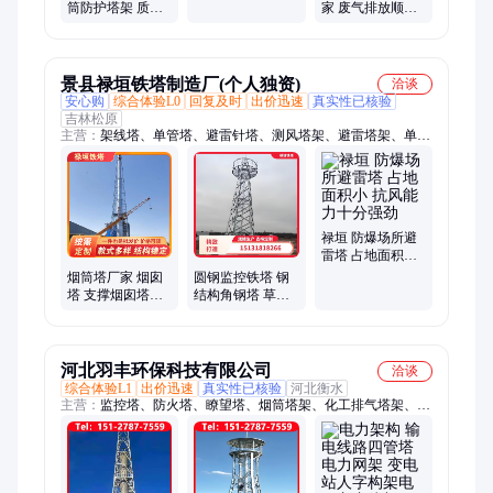
筒防护塔架 质量
家 废气排放顺畅
好 维护检修便捷
无阻碍 施工方便
简单
通用
景县禄垣铁塔制造厂(个人独资)
洽谈
安心购
综合体验L0
回复及时
出价迅速
真实性已核验
吉林松原
主营：
架线塔、单管塔、避雷针塔、测风塔架、避雷塔架、单管
通信塔、景观避雷塔、气象监控塔、瞭望景观塔、基站通讯塔、
变电站架构塔、景观观光塔台、草原防火监控塔、圆钢发射微波
塔、热镀锌单管铁塔、落地景观仿生塔、气象雷达导航塔、光伏
角钢电力塔、森林防火瞭望塔
禄垣 防爆场所避
雷塔 占地面积小
抗风能力十分强
烟筒塔厂家 烟囱
圆钢监控铁塔 钢
劲
塔 支撑烟囱塔架
结构角钢塔 草原
承接烟囱防护塔
防燃 禄垣 性能优
架工程
越
河北羽丰环保科技有限公司
洽谈
综合体验L1
出价迅速
真实性已核验
河北衡水
主营：
监控塔、防火塔、瞭望塔、烟筒塔架、化工排气塔架、火
炬塔防护支架、电力塔、电力架构、角钢监测塔、户外钢结构、
防火监测塔、训练拓展塔、消防训练塔、通讯塔钢结构、电网主
变线架、压站电力构架、角钢电力铁塔、草原防火监控、广播通
讯铁塔、四柱三管烟囱塔、三柱圆钢防雷塔、钢管圆钢避雷塔、