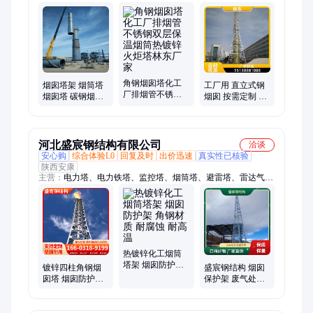
塔etc、监控塔、钢管杆、etc门架、高速etc、安装etc、pvc填料、
钢结构、避雷塔、角钢塔、热镀锌、中波塔、通讯塔、led灯头、
电力杆、高杆灯、仿生塔、照明led、通量塔
角钢烟囱塔化工
烟囱塔架 烟筒塔
工厂用 直立式钢
厂排烟管不锈钢
烟囱塔 碳钢烟囱
烟囱 按需定制 内
双层保温烟筒热
防护塔架 林东塔
外防腐 FPR除臭
镀锌火炬塔林东
业一站式服务 原
风管 林东
厂家
厂
河北盛宸钢结构有限公司
洽谈
安心购
综合体验L0
回复及时
出价迅速
真实性已核验
陕西安康
主营：
电力塔、电力铁塔、监控塔、烟筒塔、避雷塔、雷达气象
塔、通信单管塔、单管通讯塔、拉线测风塔、监测导航塔、训练
塔、角钢电力架塔、避雷针塔、风电观测气象塔、变电站电力架
构、四柱角钢监视塔、监测雷达塔、美化单管塔、雷达塔、测风
塔、电力构架、灯塔、路灯杆、瞭望塔、烟囱塔
热镀锌化工烟筒
塔架 烟囱防护架
镀锌四柱角钢烟
盛宸钢结构 烟囱
角钢材质 耐腐蚀
囱塔 烟囱防护塔
保护架 废气处理
耐高温
架 碳钢烟筒塔 烟
排烟塔 坚固稳定
筒铁塔 盛宸厂家
定制