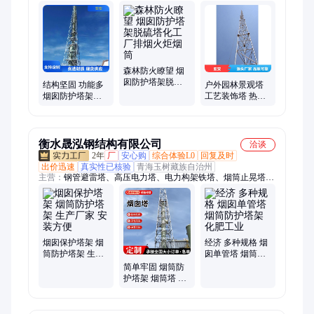
饰塔、高速公路门架、雷达塔、通讯塔、通信塔
森林防火瞭望 烟
囱防护塔架脱硫
结构坚固 功能多
户外园林景观塔
塔化工厂排烟火
烟囱防护塔架脱
工艺装饰塔 热镀
炬烟筒
硫塔化工厂排烟
锌防腐 7天发货
火炬烟筒
施工便捷 货源充
足
衡水晟泓钢结构有限公司
洽谈
2年
厂
安心购
综合体验L0
回复及时
出价迅速
真实性已核验
青海玉树藏族自治州
主营：
钢管避雷塔、高压电力塔、电力构架铁塔、烟筒止晃塔
架、角钢电力铁塔、仿生电信发射塔
烟囱保护塔架 烟
经济 多种规格 烟
筒防护塔架 生产
囱单管塔 烟筒防
厂家 安装方便
护塔架 化肥工业
简单牢固 烟筒防
护塔架 烟筒塔 烟
囱厂 生产厂家