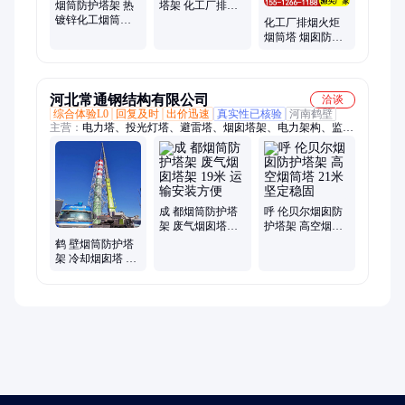
烟筒防护塔架 热
塔架 化工厂排烟
镀锌化工烟筒塔
火炬烟筒塔 源头
化工厂排烟火炬
架 火炬塔 排气管
厂家
烟筒塔 烟囱防护
支架 加工设计
塔架 质量保障 佰
亿源
河北常通钢结构有限公司
洽谈
综合体验L0
回复及时
出价迅速
真实性已核验
河南鹤壁
主营：
电力塔、投光灯塔、避雷塔、烟囱塔架、电力架构、监控
塔、瞭望塔、铁路灯桥、单管塔、通信塔、电力钢杆、消防训练
塔
成 都烟筒防护塔
呼 伦贝尔烟囱防
架 废气烟囱塔架
护塔架 高空烟筒
19米 运输安装方
塔 21米 坚定稳固
鹤 壁烟筒防护塔
便
架 冷却烟囱塔 工
厂排烟 耐腐蚀