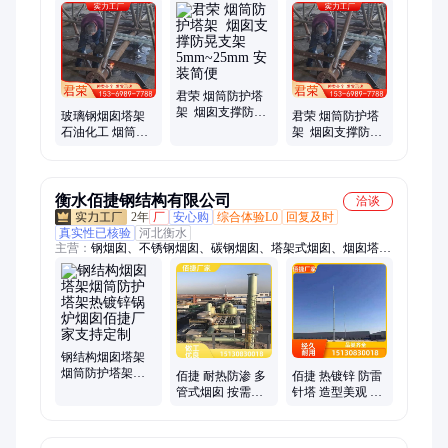
烟筒护架、避雷塔、支撑架、烟囱塔、避雷针、火炬塔、火炬
架、钢管塔、监控塔、通讯塔、独管塔、单管塔、信号塔、铁塔
防腐、交通限高、通信铁塔、防晃支架、单管烟囱、工业锅炉
君荣 烟筒防护塔
架 烟囱支撑防晃
玻璃钢烟囱塔架
君荣 烟筒防护塔
支架 5mm~25mm
石油化工 烟筒防
架 烟囱支撑防晃
安装简便
护塔架 火炬架 化
支架 6mm~20mm
肥厂用
免费设计
衡水佰捷钢结构有限公司
洽谈
2年
厂
安心购
综合体验L0
回复及时
真实性已核验
河北衡水
主营：
钢烟囱、不锈钢烟囱、碳钢烟囱、塔架式烟囱、烟囱塔
架、双层保温烟囱、套筒式烟囱、集束式烟囱、钛合金烟囱、金
属烟囱、多管式烟囱、通风风管、消音器、玻璃钢烟囱、烟囱
塔、避雷塔、中波塔、避雷针、训练塔、雷达塔、监测塔
钢结构烟囱塔架
烟筒防护塔架热
佰捷 耐热防渗 多
佰捷 热镀锌 防雷
镀锌锅炉烟囱佰
管式烟囱 按需定
针塔 造型美观 来
捷厂家支持定制
制 耐冲击性强 脱
图设计 三角接闪
硫塔用烟道
塔