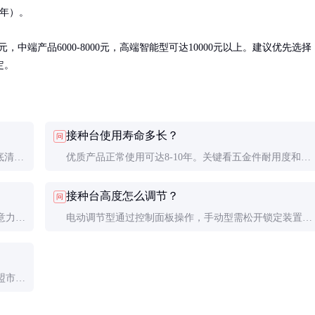
年）。

元，中端产品6000-8000元，高端智能型可达10000元以上。建议优先选择
定。
接种台使用寿命多长？
问
底清洁
优质产品正常使用可达8-10年。关键看五金件耐用度和台
殊时期
面抗腐蚀性，建议每5年做一次全面检修。
接种台高度怎么调节？
问
意力，
电动调节型通过控制面板操作，手动型需松开锁定装置调
。
整后重新固定。调节时应确保台面水平，避免倾斜。
盟市场
测报