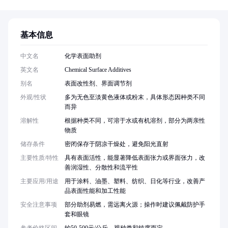
基本信息
中文名
化学表面助剂
英文名
Chemical Surface Additives
别名
表面改性剂、界面调节剂
外观/性状
多为无色至淡黄色液体或粉末，具体形态因种类不同
而异
溶解性
根据种类不同，可溶于水或有机溶剂，部分为两亲性
物质
储存条件
密闭保存于阴凉干燥处，避免阳光直射
主要性质/特性
具有表面活性，能显著降低表面张力或界面张力，改
善润湿性、分散性和流平性
主要应用/用途
用于涂料、油墨、塑料、纺织、日化等行业，改善产
品表面性能和加工性能
安全注意事项
部分助剂易燃，需远离火源；操作时建议佩戴防护手
套和眼镜