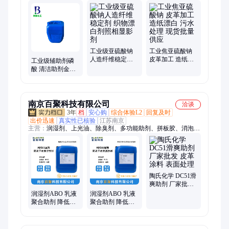
萄糖、消泡剂、乙酸钠、复合菌、废水处理、硫代硫酸钠、沉淀
硫酸钡、处理施胶剂、聚合氯化铝、碱式氯化铝、聚合硫酸铁、
纯碱、聚丙烯酰胺、聚合硅酸铝铁、小苏打、聚合氯化铝铁、硫
酸铝、氯化钙、羧甲基纤维素钠
工业级亚硫酸钠
工业焦亚硫酸钠
人造纤维稳定剂
皮革加工 造纸漂
工业级辅助剂磷
织物漂白剂照相
白 污水处理 现货
酸 清洁助剂金属
显影剂
批量供应
表面处理化学试
剂
南京百聚科技有限公司
洽谈
3年
档
安心购
综合体验L2
回复及时
出价迅速
真实性已核验
江苏南京
主营：
润湿剂、上光油、除臭剂、多功能助剂、拼板胶、消泡
剂、乳化剂、引发剂、偶联剂、粘乳液、吊白粉、工业涂料、防
水光油、聚乙烯蜡、水性哑油、缩水甘油酯、高光蜡乳液、自交
联单体、网格布乳液、漂白助染剂、酸碱中和剂、乳液还原剂、
水性胶粘剂、除臭还原剂、纳米除油乳
陶氏化学 DC51滑
爽助剂 厂家批发
皮革涂料 表面处
润湿剂ABO 乳液
润湿剂ABO 乳液
理
聚合助剂 降低表
聚合助剂 降低表
面张力低泡渗透
面张力低泡渗透
剂化学稳定
剂化学稳定