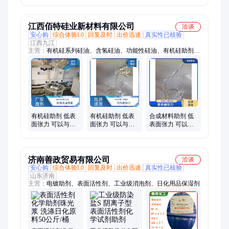
面偶联改性
江西佰特硅业新材料有限公司
洽谈
安心购
综合体验L0
回复及时
出价迅速
真实性已核验
江西九江
主营：
有机硅系列硅油、含氢硅油、功能性硅油、有机硅助剂、
低粘度甲基硅油
有机硅助剂 低表
有机硅助剂 低表
合成材料助剂 低
面张力 可以与其
面张力 可以与其
表面张力 可以与
他化学品混合使
他化学品混合使
其他化学品混合
用
用 良好的疏水性
使用
强
济南善政贸易有限公司
洽谈
安心购
综合体验L0
回复及时
出价迅速
真实性已核验
山东济南
主营：
电镀助剂、表面活性剂、工业级消泡剂、日化用品保湿剂