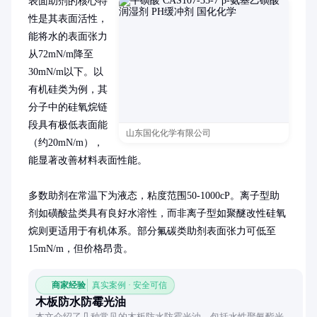
表面助剂的核心特
性是其表面活性，
能将水的表面张力
从72mN/m降至
30mN/m以下。以
有机硅类为例，其
分子中的硅氧烷链
段具有极低表面能
山东国化化学有限公司
（约20mN/m），
能显著改善材料表面性能。

多数助剂在常温下为液态，粘度范围50-1000cP。离子型助
剂如磺酸盐类具有良好水溶性，而非离子型如聚醚改性硅氧
烷则更适用于有机体系。部分氟碳类助剂表面张力可低至
15mN/m，但价格昂贵。
商家经验
真实案例 · 安全可信
木板防水防霉光油
本文介绍了几种常见的木板防水防霉光油，包括水性聚氨酯光