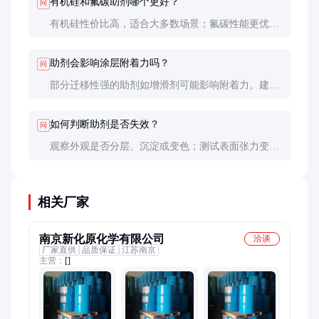
有机硅和氟碳助剂哪个更好？
问
有机硅性价比高，适合大多数场景；氟碳性能更优异
但价格贵5-10倍，仅用于极端要求场合如防涂鸦涂
料。
助剂会影响涂层附着力吗？
问
部分迁移性强的助剂如增滑剂可能影响附着力。建议
进行划格法测试（ASTM D3359），选择低迁移性或
反应型助剂。
如何判断助剂是否失效？
问
观察外观是否分层、沉淀或变色；测试表面张力变化
>5mN/m即可能失效。未开封产品保质期通常2年，开
封后建议1年内用完。
相关厂家
南京新化原化学有限公司
洽谈
厂家直供
品质保证
江苏南京
主营：
[]