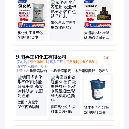
助剂、电镀用硫酸铜纤维素等添加剂、洗涤原料、水产养殖用添
加剂、阻燃剂
氯化钾 水产养殖
用 农业钾肥全水
溶 白色结晶粉末
氯化铵 工业级化
大棚增温块 增温
学试剂印染电镀
碳 易点燃耐耐燃
助剂污水处理表
无烟环保 冬季快
面活性剂医药中
速升温 果木炭
间体
沈阳兴正和化工有限公司
洽谈
安心购
综合体验L1
真实工厂
回复及时
出价迅速
真实性已核验
天津
主营：
木质素磺酸钠、木质素磺酸钙、木质素磺酸钾、涂料助
剂、木质素磺酸铵、聚羧酸减水剂、巯基丙酸工业、聚羧酸高效
减水剂、萘系减水剂、葡萄糖酸钠、无碱速凝剂、HPMC、木质
素磺酸镁、消泡剂、丙烯酸
德国毕克化学
BYK丙烯酸酯流
供应氧化铁 红染
道康宁 Z-6121硅
平剂 高效涂料助
料 出口级别铁红
烷偶联剂 氨基甲
剂 表面处理剂
粉 彩砖水泥混凝
氧基有机硅偶联
土彩绘无机彩色
剂
颜料