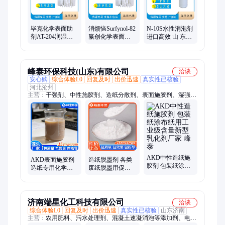
己二酸乙二醇、改性聚酰亚胺
毕克化学表面助
消烦恼Surfynol-82
N-10S水性消泡剂
剂AT-204润湿分
赢创化学表面活
进口高效 山 东产
散剂防浮色悬浮
性剂水性润湿效
地 一公斤起订
剂橡胶防腐涂料
果助剂
工业
峰泰环保科技(山东)有限公司
洽谈
安心购
综合体验L0
回复及时
出价迅速
真实性已核验
河北沧州
主营：
干强剂、中性施胶剂、造纸分散剂、表面施胶剂、湿强
剂、淀粉降粘剂、纸张脱墨剂、纸张挺硬剂、石膏增强剂
AKD中性造纸施
AKD表面施胶剂
造纸脱墨剂 各类
胶剂 包装纸涂布
造纸专用化学助
废纸脱墨用促进
纸用工业级含量
剂 15%20%固含量
油墨分离 浮选洗
新型乳化剂厂家
苯丙类表胶 免费
涤双重效助剂批
峰泰
寄样
发
济南端星化工科技有限公司
洽谈
综合体验L0
回复及时
出价迅速
真实性已核验
山东济南
主营：
农用肥料、污水处理剂、混凝土速凝消泡等添加剂、电镀