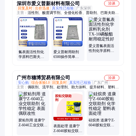
深圳市爱义普新材料有限公司
洽谈
回复及时
出价迅速
真实性已核验
广东深圳
主营：
活性剂、酸度调节剂、全侵化松香、普助剂、巴斯夫助
剂、二溴丁烯二醇、金属模具润滑剂
爱义普氟表面活
性剂化学原料乳
氟表面活性剂化
爱义普耐用助剂
化剂 TX-10磷酸酯
学原料巴斯夫助
6500操作简单用
耐用稳定性好
剂1010 耐水解 抗
途广泛 氟表面活
染色 欢迎致电
性剂化学原料
广州市穗博贸易有限公司
洽谈
安心购
综合体验L0
回复及时
真实性已核验
广东广州
主营：
偶联剂、流平剂、处理剂、助力涂料、提升材料、塑料添
加剂、橡胶添加剂、涂料添加剂、塑料改性硅烷、工业级化工原
料
胶粘剂用 道康宁
硅烷类 道康宁Z-
Z-6040工业交联助
6040胶粘交联助
表面处理 道康宁
剂 化学性稳定 表
剂 化学性稳定 塑
Z-6040胶粘交联助
面偶联改性
料表面处理
剂 化学性稳定 表