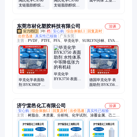
陶氏化学CA-90
陶氏化学CA-60
成中间体 工业级
支链脂肪醇烷氧
支链脂肪醇烷氧
表面活性剂 1kg起
基化 表面活性剂
基化物 表面活性
售 4224-62-8
涂料助剂 纺织助
剂 家用清洗 纺织
剂
助剂
东莞市材化塑胶科技有限公司
洽谈
3年
档
安心购
综合体验L1
回复及时
出价迅速
真实性已核验
广东东莞
主营：
PVDF、PTFE、PFA、毕克化学、SURLYN沙林、EVA、
PA6、PA66、PC、PCTG、PEBA、ASA、PTB、PPO、LCP、
PCTA、PETG、POM、EAA、特种工程塑料、热塑性弹性体、
合金塑料、通用塑料
毕克化学
BYK3750 表面助
毕克化学表面助
德国毕克化学 表
剂 水性体系中等
剂 BYK3902P 粉
面助剂 BYK3568
降低张力的有机
末状 防起粒缩孔
提流平 增面能 降
硅
鱼眼缩孔 涂膜较
张力 增滑爽
薄涂料
济宁棠邑化工有限公司
洽谈
安心购
综合体验L1
回复及时
出价迅速
真实性已核验
主营：
树脂合、木质素、分析纯、化学试剂、涂覆金属、己二醇
酯、油墨pu树脂、水性pu树脂、二乙二醇酯、二酸二甲酯、聚酯
多元醇、树脂固化剂、水性聚氨酯、聚酰胺树脂、聚氨酯树脂、
聚氨酯弹性体、水性喷墨打印、聚碳酸酯二醇、面料柔软整理、