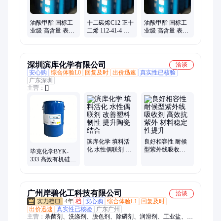
油酸甲酯 国标工
十二碳烯C12 正十
油酸甲酯 国标工
业级 高含量 表面
二烯 112-41-4 纯
业级 高含量 表面
活性剂 纺织助剂
度99% 1kg25kg厂
活性剂 纺织助剂
家现货
深圳滨库化学有限公司
洽谈
安心购
综合体验L0
回复及时
出价迅速
真实性已核验
广东深圳
主营：
[]
滨库化学 填料活
良好相容性 耐候
化 水性偶联剂 改
型紫外线吸收剂
毕克化学BYK-
善塑料韧性 提升
高效抗紫外 材料
333 高效有机硅表
陶瓷结合
稳定性提升
面助剂 降低表面
张力 提升表面性
能
广州岸碧化工科技有限公司
洽谈
4年
档
安心购
综合体验L1
回复及时
出价迅速
真实性已核验
广东广州
主营：
杀菌剂、洗涤剂、脱色剂、除磷剂、润滑剂、工业盐、葡