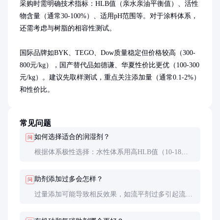
采购时需明确技术指标：HLB值（亲水亲油平衡值）、活性
物含量（通常30-100%）、适用pH范围等。对于涂料体系，
还需考虑与树脂的相容性测试。

国际品牌如BYK、TEGO、Dow质量稳定但价格较高（300-
800元/kg），国产替代品如德谦、华夏性价比更优（100-300
元/kg）。建议先取样测试，重点关注添加量（通常0.1-2%）
和性价比。
常见问题
如何选择适合的润湿剂？
问
根据体系极性选择：水性体系用高HLB值（10-18）
的聚醚类，油性体系用低HLB值（3-6）的有机硅
类。测试时观察接触角变化，优质润湿剂能使接触角
助剂添加过多会怎样？
问
<10°。
过量添加可能导致相反效果，如流平剂过多引起流
挂，消泡剂过量导致缩孔。建议从推荐用量的1/2开始
梯度测试，找到最佳添加点。