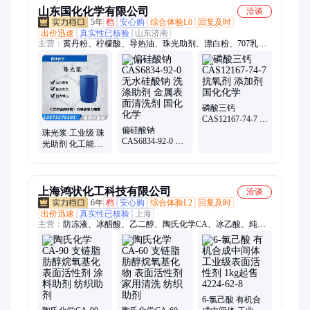
山东国化化学有限公司
洽谈
5年
档
安心购
综合体验L0
回复及时
出价迅速
真实性已核验
山东济南
主营：
黄丹粉、柠檬酸、导热油、珠光助剂、漂白粉、707乳
液、氧化铝、氯化钙、木质素、防腐剂、除锈剂、防锈剂、酒石
酸、抗氧剂、松香工业、碳酸氢铵、醋酸铅、碳酸铅
磷酸三钙
CAS12167-74-7 抗
偏硅酸钠
氧剂 添加剂 国化
珠光浆 工业级 珠
CAS6834-92-0 无
化学
光助剂 化工能源
水硅酸钠 洗涤助
表面活性剂 洗涤
剂 金属表面清洗
剂 国化化学
剂 国化化学
上海鸿状化工科技有限公司
洽谈
6年
档
安心购
综合体验L2
回复及时
出价迅速
真实性已核验
上海
主营：
防冻液、冰醋酸、乙二醇、陶氏化学CA、冰乙酸、纯吡
啶、丙二醇、羟基苯、14丁二醇、3-丙三醇、四氢呋喃、环保乙
腈、化工苯酚、1.4丁二醇、医用苯酚、工业苯酚、精制苯酚、
价位四氢、乙腈工业、乙酸乙酯、吡啶化工、甲酸乙酯、吡啶工
业、求购苯酚、高纯三氯、实验乙腈
6-氯己酸 有机合