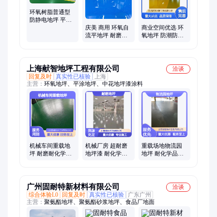
环氧树脂普通型
防静电地坪 平整
庆美 商用 环氧自
商业空间优选 环
光洁、强韧耐
流平地坪 耐磨防
氧地坪 防潮防水
磨、耐化 学品
滑 使用寿命长
附着力强 耐磨耐
压
上海献智地坪工程有限公司
洽谈
回复及时
真实性已核验
上海
主营：
环氧地坪、平涂地坪、中花地坪漆涂料
机械车间重载地
机械厂房 超耐磨
重载场地物流园
坪 耐磨耐化学品
地坪漆 耐化学品
地坪 耐化学品耐
专业施工团队
耐磨地坪定制
磨定制 专业施工
团队
广州固耐特新材料有限公司
洽谈
综合体验L0
回复及时
真实性已核验
广东广州
主营：
聚氨酯地坪、聚氨酯砂浆地坪、食品厂地面