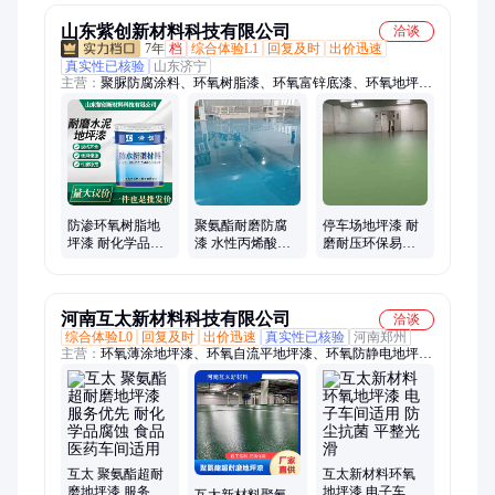
施工
团
山东紫创新材料科技有限公司
洽谈
7年
档
综合体验L1
回复及时
出价迅速
真实性已核验
山东济宁
主营：
聚脲防腐涂料、环氧树脂漆、环氧富锌底漆、环氧地坪
漆、聚氨酯耐磨地坪漆、耐高温漆、环氧耐酸碱漆、耐酸碱地坪
漆、氟碳漆、有机硅高温漆、环氧防腐漆、钛纳米防腐漆、漆酚
酞树脂漆、聚氨酯防腐漆、氯磺化聚乙烯防腐漆、环氧煤沥青防
腐漆、环氧防锈漆、环氧云铁中间漆、无溶剂环氧防腐漆、石墨
烯防腐漆、重防腐涂料、丙烯酸聚氨酯面漆、聚氨酯防腐面漆、
无机富锌底漆
防渗环氧树脂地
聚氨酯耐磨防腐
停车场地坪漆 耐
坪漆 耐化学品腐
漆 水性丙烯酸地
磨耐压环保易清
蚀地面漆 地面耐
坪漆 耐化学品地
洁地坪涂料 环氧
磨地板漆 紫创
面漆 紫创
树脂地坪面漆
河南互太新材料科技有限公司
洽谈
综合体验L0
回复及时
出价迅速
真实性已核验
河南郑州
主营：
环氧薄涂地坪漆、环氧自流平地坪漆、环氧防静电地坪
漆、环氧彩砂地坪漆、聚氨酯超耐磨地坪漆
互太 聚氨酯超耐
互太新材料环氧
磨地坪漆 服务优
地坪漆 电子车间
互太新材料聚氨