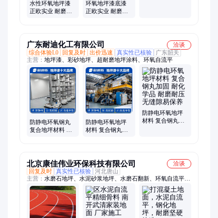
耐磨抗渗 施工便
水性环氧地坪漆
环氧地坪漆底漆
捷
正欧实业 耐磨性
正欧实业 耐磨性
好/耐化学品/耐油
好/耐化学品/耐油
性/附着力强
性/附着力强
广东耐迪化工有限公司
洽谈
综合体验L0
回复及时
出价迅速
真实性已核验
广东韶关
主营：
地坪漆、彩砂地坪、超耐磨地坪涂料、环氧自流平
防静电环氧地坪
材料 复合钢丸加
防静电环氧钢丸
防静电环氧地坪
固 耐化学品 耐磨
复合地坪材料 高
材料 复合钢丸加
耐压 无缝隙易保
强度耐磨损 耐化
固 耐化学品 耐磨
养
学品腐蚀 整体无
耐压 无缝隙易保
缝
养
北京康佳伟业环保科技有限公司
洽谈
回复及时
真实性已核验
河北唐山
主营：
水磨石地坪、水泥砂浆地坪、水磨石翻新、环氧自流平、
彩色人造草坪