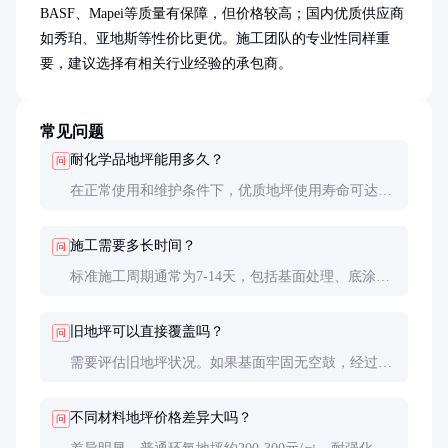
BASF、Mapei等质量有保障，但价格较高；国内优质供应商
如秀珀、亚地斯等性价比更优。施工团队的专业性同样重
要，建议选择有相关行业经验的承包商。
常见问题
耐化学品地坪能用多久？
问
在正常使用和维护条件下，优质地坪使用寿命可达8-
15年。具体寿命取决于化学品的种类、浓度和接触频
率，以及机械负荷大小。
施工需要多长时间？
问
标准施工周期通常为7-14天，包括基面处理、底涂、
中涂和面涂层施工。每层需要充分的固化时间，急于
投入使用会影响最终性能。
旧地坪可以直接覆盖吗？
问
需要评估旧地坪状况。如果基面牢固无空鼓，经过适
当处理后可覆盖施工；如果存在严重损坏，建议彻底
清除旧地坪后再施工。
不同材料地坪价格差异大吗？
问