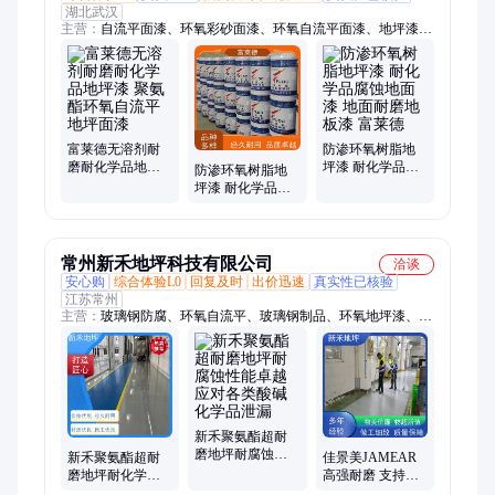
湖北武汉
主营：
自流平面漆、环氧彩砂面漆、环氧自流平面漆、地坪漆、
环氧地坪漆、自流平地坪漆、聚氨酯罩面清漆、环氧富锌底漆、
防锈漆、防腐漆、环氧云铁中间漆、氟碳面漆、金属氟碳漆、重
防腐涂料、氟碳漆、丙烯酸聚氨酯面漆、氯磺化聚乙烯漆、玻璃
鳞片胶泥、环氧腻子、环氧煤沥青漆
富莱德无溶剂耐
防渗环氧树脂地
磨耐化学品地坪
坪漆 耐化学品腐
防渗环氧树脂地
漆 聚氨酯环氧自
蚀地面漆 地面耐
坪漆 耐化学品腐
流平地坪面漆
磨地板漆 富莱德
蚀地面漆 地面耐
磨地板漆 富莱德
常州新禾地坪科技有限公司
洽谈
安心购
综合体验L0
回复及时
出价迅速
真实性已核验
江苏常州
主营：
玻璃钢防腐、环氧自流平、玻璃钢制品、环氧地坪漆、聚
氨酯砂浆地坪、固化地坪、不发火防静电地坪、FRP玻璃钢水
箱、碳钢池体、玻璃钢一体化污水处理设备
新禾聚氨酯超耐
磨地坪耐腐蚀性
新禾聚氨酯超耐
佳景美JAMEAR
能卓越应对各类
磨地坪耐化学品
高强耐磨 支持定
酸碱化学品泄漏
飞溅性能优异化
制 环氧彩砂压砂