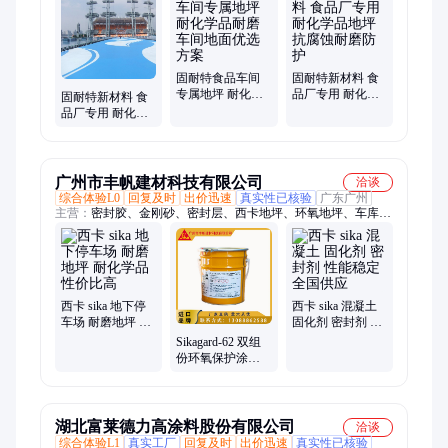
固耐特食品车间
固耐特新材料 食
专属地坪 耐化学
品厂专用 耐化学
固耐特新材料 食
品耐磨 车间地面
品地坪 抗腐蚀耐
品厂专用 耐化学
优选方案
磨防护
品地坪 耐磨抗压
工程
广州市丰帆建材科技有限公司
洽谈
综合体验L0
回复及时
出价迅速
真实性已核验
广东广州
主营：
密封胶、金刚砂、密封层、西卡地坪、环氧地坪、车库地
坪、工业地坪、硬化地坪、压沙地坪、耐候地坪、彩砂地坪、耐
磨地坪、防静电地坪、固化剂、密封剂、硬化剂、防水材料、西
卡涂料、纹理涂层、砂浆地面、保护涂料、地面材料、自流平涂
层、提高混凝土、环氧粘结剂
西卡 sika 地下停
西卡 sika 混凝土
车场 耐磨地坪 耐
固化剂 密封剂 性
化学品 性价比高
能稳定 全国供应
Sikagard-62 双组
份环氧保护涂料
西卡地坪 建筑工
程用 耐磨性
湖北富莱德力高涂料股份有限公司
洽谈
综合体验L1
真实工厂
回复及时
出价迅速
真实性已核验