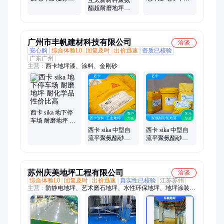
先 耐化学品腐蚀
适用 防尘抗菌 平
酯超耐磨地坪漆
食品医药车间适
整光滑
支持定制 耐化学
用
品 互太口碑好物
广州市丰帆建材科技有限公司
洽谈
安心购
综合体验L0
回复及时
出价迅速
资质已核验
广东广州
主营：
西卡地坪漆、涂料、金刚砂
西卡 sika 地下停
车场 耐磨地坪 耐
化学品 性价比高
西卡 sika 中型自
西卡 sika 中型自
流平聚氨酯砂浆
流平聚氨酯砂浆
地面 地坪 无剥落
地面 工业地坪 耐
性价比高
侵蚀 防静电 供货
及时
苏州庆美地坪工程有限公司
洽谈
综合体验L0
回复及时
出价迅速
真实性已核验
江苏苏州
主营：
防静电地坪、艺术磨石地坪、水性环保地坪、地坪涂装系
统、平涂型地坪涂装、防滑型地坪涂装、彩砂型地坪涂装、环氧
树脂砂浆、玻璃钢防腐涂装、自流平涂装系统