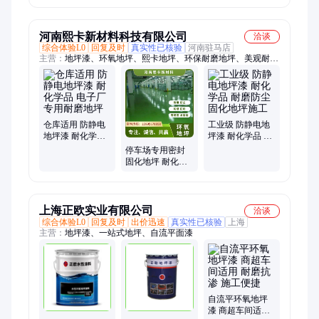
工区理想材料
地坪
河南熙卡新材料科技有限公司
洽谈
综合体验L0
回复及时
真实性已核验
河南驻马店
主营：
地坪漆、环氧地坪、熙卡地坪、环保耐磨地坪、美观耐用
地坪、耐磨防滑地坪、环氧自流平、防静电自流平、水泥自流平
仓库适用 防静电
工业级 防静电地
地坪漆 耐化学品
坪漆 耐化学品 耐
电子厂专用耐磨
磨防尘 固化地坪
停车场专用密封
地坪
施工
固化地坪 耐化学
品防尘耐磨施工
上海正欧实业有限公司
洽谈
综合体验L0
回复及时
出价迅速
真实性已核验
上海
主营：
地坪漆、一站式地坪、自流平面漆
自流平环氧地坪
漆 商超车间适用