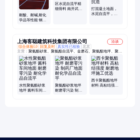
区水泥自流平精
细骨料 南开武清
打混凝土地面，
家装地面 厂家施
水泥自流平，钢
耐酸、耐碱,耐化
工
化地坪，耐磨坚
学品等性能 钢化
硬抗造
地面 环氧地坪漆
金刚砂耐磨地坪
上海客聪建筑科技集团有限公司
洽谈
综合体验L0
回复及时
真实性已核验
北京
主营：
聚氨酯砂浆、聚氨酯自流平、金磨石、聚氨酯地坪、聚氨
酯砂浆地坪、水性聚氨酯地坪、巴斯夫聚氨酯地坪、西卡聚氨酯
地坪、食品车间地坪、环氧地坪、环氧磨石地坪、巴斯夫聚氨脂
砂浆地坪、西卡聚氨脂砂浆地坪、超耐磨聚氨脂地坪、客聪聚氨
酯砂浆地坪、客聪聚氨酯地坪、超耐磨地坪、环氧自流平
西卡聚氨酯地坪
水性聚氨酯砂浆
聚氨酯砂浆地坪
材料 高粘结强度
地坪 酱料车间地
耐磨零污染 制药
耐磨地坪施工优
面 耐磨零污染 耐
厂地面 耐化学品
选
化学品自流平
自流平