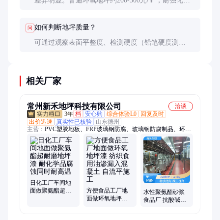
差异明显。普通环氧地坪约200-300元/㎡，耐强化学
品的乙烯基酯地坪可达600-800元/㎡。聚氨酯地坪价
格介于两者之间。
如何判断地坪质量？
问
可通过观察表面平整度、检测硬度（铅笔硬度测
试）、耐化学性测试（小面积试剂测试）等方法来初
步判断。但专业检测报告更可靠。
相关厂家
常州新禾地坪科技有限公司
洽谈
3年
档
安心购
综合体验L0
回复及时
出价迅速
真实性已核验
山东德州
主营：
PVC塑胶地板、FRP玻璃钢防腐、玻璃钢防腐制品、环氧
地坪漆、固化地坪、不发火防静电地坪、EPDM塑胶地坪、环氧
彩砂自流平地坪、水性聚氨酯砂浆地坪、聚氨酯超耐磨地坪、金
刚砂耐磨地坪、硅PU球场地坪、无机磨石地坪、彩石地坪、防
静电地板、陶瓷颗粒防滑路面
日化工厂车间地
面做聚氨酯超耐
方便食品工厂地
水性聚氨酯砂浆
磨地坪漆 耐化学
面做环氧地坪漆
食品厂 抗酸碱腐
品腐蚀同时耐高
纺织食用油渗漏
蚀 对室内空气质
温
入混凝土 自流平
量影响小 新禾集