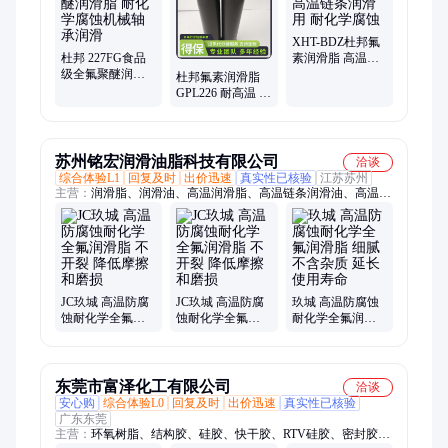
XHT-BDZ杜邦氟
杜邦 227FG食品
素润滑脂 高温链
级全氟聚醚润滑
条润滑用 耐化学
杜邦氟素润滑脂
脂 耐化学腐蚀机
腐蚀
GPL226 耐高温 耐
械轴承润滑
化学腐蚀 现货速
发
苏州铭宏润滑油脂科技有限公司
洽谈
综合体验L1
回复及时
出价迅速
真实性已核验
江苏苏州
主营：
润滑脂、润滑油、高温润滑脂、高温链条润滑油、高温导
热油、高低温润滑脂、轴承润滑脂、工业齿轮油、抗磨液压油、
机床导轨油、轴承主轴油、特种润滑油、特种润滑脂
JC玖城 高温防腐
JC玖城 高温防腐
玖城 高温防腐蚀
蚀耐化学全氟润
蚀耐化学全氟润
耐化学全氟润滑
滑脂 不开裂 降低
滑脂 不开裂 降低
脂 细腻不含杂质
摩擦和磨损
摩擦和磨损
延长使用寿命
东莞市富泽化工有限公司
洽谈
安心购
综合体验L0
回复及时
出价迅速
真实性已核验
广东东莞
主营：
环氧树脂、结构胶、硅胶、快干胶、RTV硅胶、密封胶、