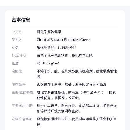
基本信息
中文名
耐化学腐蚀氟脂
英文名
Chemical Resistant Fluorinated Grease
别名
氟化润滑脂、PTFE润滑脂
外观/性状
白色至浅黄色膏状物，质地均匀细腻
密度
约1.8-2.2 g/cm³
溶解性
不溶于水、酸、碱和大多数有机溶剂，耐化学腐蚀性
强
储存条件
密封保存于阴凉干燥处，避免阳光直射和高温
主要性质/特性
耐化学腐蚀性极强，耐高温（-40℃至260℃），抗氧
化性优异，低挥发，长寿命。
主要应用/用途
用于化工设备、医药设备、食品加工设备、半导体设
备等严苛环境的润滑和密封。
安全注意事项
避免接触眼睛和皮肤，使用时应佩戴防护手套和护目
镜。