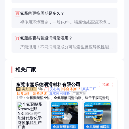
检测酸值和粘度变化，超出初始值20%即需更换。
氟脂的更换周期是多久？
问
视使用环境而定，一般1-3年。强腐蚀或高温环境可
能缩短至6-12个月。定期检查很重要。
氟脂能否与普通润滑脂混用？
问
严禁混用！不同润滑脂成分可能发生反应导致性能下
降。更换时应彻底清除旧脂。
相关厂家
东莞市嘉乐德润滑材料有限公司
洽谈
6年
厂
安心购
综合体验L2
真实工厂
回复及时
出价迅速
真实性已核验
广东东莞
主营：
全氟聚醚润滑油、全氟聚醚润滑油脂、速干干膜润滑剂、
耐化学腐蚀氟素脂、抗咬合防卡剂、高真空密封硅脂、电子氟化
冷却液、航空润滑油脂、疏水涂层涂料、-70至1400度润滑油
脂、一比一平替进口品牌系列油脂、轴承润滑油脂、齿轮润滑油
脂、螺丝螺栓润滑油脂