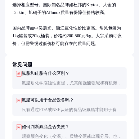
选择相应型号。国际知名品牌如杜邦的Krytox、大金的
Daikin、旭硝子的Aflunox质量有保障但价格较高。

国内品牌如中昊晨光、浙江巨化性价比更高。常见包装为
1kg罐装或20kg桶装，价格约200-500元/kg。大宗采购可议
价，但需警惕过低价格可能存在的质量问题。
常见问题
氟脂和硅脂有什么区别？
问
氟脂耐化学腐蚀性更强，尤其耐强酸强碱和有机溶
剂；硅脂耐温范围更广但化学稳定性较差。氟脂更适
合极端化学环境。
氟脂可以用于食品设备吗？
问
只有通过FDA或NSF认证的食品级氟脂才能用于食品
设备。购买时需查看相关认证证书。
如何判断氟脂是否失效？
问
观察颜色变化（变深）、质地变硬或出现分层。也可