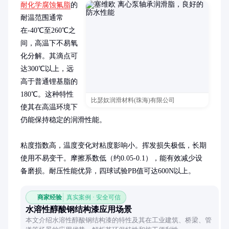
耐化学腐蚀氟脂
的
耐温范围通常
在-40℃至260℃之
间，高温下不易氧
化分解。其滴点可
达300℃以上，远
高于普通锂基脂的
180℃。这种特性
比瑟奴润滑材料(珠海)有限公司
使其在高温环境下
仍能保持稳定的润滑性能。

粘度指数高，温度变化对粘度影响小。挥发损失极低，长期
使用不易变干。摩擦系数低（约0.05-0.1），能有效减少设
备磨损。耐压性能优异，四球试验PB值可达600N以上。
商家经验
真实案例 · 安全可信
水溶性醇酸钢结构漆应用场景
本文介绍水溶性醇酸钢结构漆的特性及其在工业建筑、桥梁、管