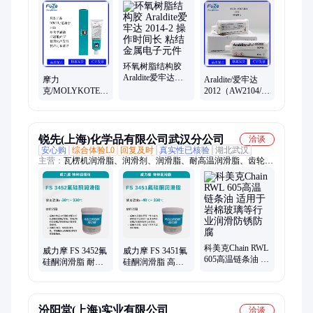
封装胶、灌封胶、导电胶、导热胶、导热硅脂、UV胶、厌氧
胶、MS胶、AB胶、聚氨酯胶、瞬干胶、溶剂胶、胶粘剂、敷形
涂料、环氧结构胶、胶水、润滑油、螺纹锁固胶、固化胶
环氧树脂结构胶
Araldite爱牢达
摩力
Araldite/爱牢达
2014-2 操作时间
克/MOLYKOTE
2012（AW2104/HW2934）
长 粘结金属电子
3452 氟化聚合物
环氧结构胶 较长
元件
稠化氟硅油 耐化
的可装配时间
学腐蚀阀门润滑
脂
锐先(上海)化学品有限公司武汉分公司
洽谈
安心购
综合体验L0
回复及时
真实性已核验
湖北武汉
主营：
瓦楞机润滑脂、润滑剂、润滑脂、耐高温润滑脂、齿轮润
滑脂、无人机润滑脂
科美克Chain RWL
威力摩 FS 3452氟
威力摩 FS 3451氟
605高温链条油 适
硅酮润滑脂 耐高
硅酮润滑脂 高温
用于岩棉玻璃等
温耐化学腐蚀 适
高速轴承润滑密
行业润滑防锈防
用于阀门机械密
封脂 耐化学腐蚀
腐
封件
汾阳堂(上海)实业有限公司
洽谈