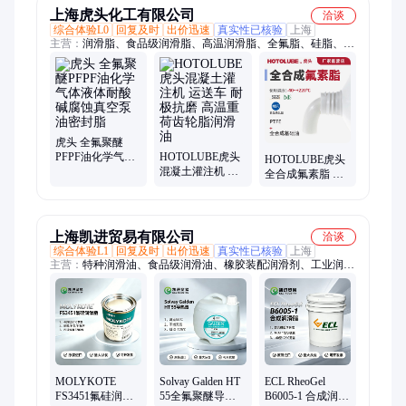
上海虎头化工有限公司
洽谈
综合体验L0
回复及时
出价迅速
真实性已核验
上海
主营：
润滑脂、食品级润滑脂、高温润滑脂、全氟脂、硅脂、低
温润滑脂、导电膏、锂基脂、高温黄油、阻尼脂、氟硅脂、特种
润滑脂、密封润滑脂、氟素脂、电动工具润滑油、汽车润滑油、
润滑油、高温齿轮油
虎头 全氟聚醚
PFPF油化学气体
HOTOLUBE虎头
HOTOLUBE虎头
液体耐酸碱腐蚀
混凝土灌注机 运
全合成氟素脂 汽
真空泵油密封脂
送车 耐极抗磨 高
车后备箱液压撑
温重荷齿轮脂润
杆润滑油脂
滑油
上海凯进贸易有限公司
洽谈
综合体验L1
回复及时
出价迅速
真实性已核验
上海
主营：
特种润滑油、食品级润滑油、橡胶装配润滑剂、工业润滑
油、工业润滑脂、食品级润滑脂、机器人保养油、齿轮油、液压
油、导热油、空压机油、压缩机油、冷冻机油、真空泵油、切削
液、切削油、阀门密封脂、阀门清洗液、高温链条油、脱模剂
MOLYKOTE
Solvay Galden HT
ECL RheoGel
FS3451氟硅润滑
55全氟聚醚导热
B6005-1 合成润滑