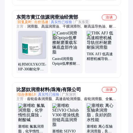
脂-40至230℃耐化
液 介电强度40kV
脂 汽车部件用复
学腐蚀化工泵阀
传热流体
合磺酸钙润滑剂
密封用
东莞市黄江信源润滑油经营部
洽谈
回复及时
出价迅速
真实性已核验
广东东莞
主营：
润滑脂、高温润滑油、干膜润滑剂、耐高温导热油、耐高
温防卡膏、炉膛清洁剂、机器人润滑脂、ENEOS润滑脂、
COSMO润滑脂、进口润滑脂、合成润滑脂、挥发性冲压油、通
用润滑油脂、多功能润滑油脂、高温防卡油、出光润滑油、协同
润滑油、高温齿轮油、机床导轨油、合成轴承油、气缸密封胶、
低温润滑脂、THK油脂、NSK油脂、摩力克润滑油
THK AFJ 低高速
Castrol润滑脂
精密机械导轨丝
Optipit低摩擦耐磨
杆耐磨耐振润滑
杜邦MOLYKOTE-
重载车辆底盘部
脂
HP-300耐化学腐
件油脂
蚀全氟聚醚润滑
脂
比瑟奴润滑材料(珠海)有限公司
洽谈
综合体验L0
真实性已核验
广东深圳
主营：
齿轮齿条润滑脂、高速齿轮润滑脂、齿轮润滑脂、全氟聚
醚润滑脂、真空润滑脂、粉末冶金齿轮润滑脂
塞维欧 氟氯润滑
塞维欧 离心泵轴
脂，化学惰性抗
塞维欧 SEIVIO
承润滑脂，良好