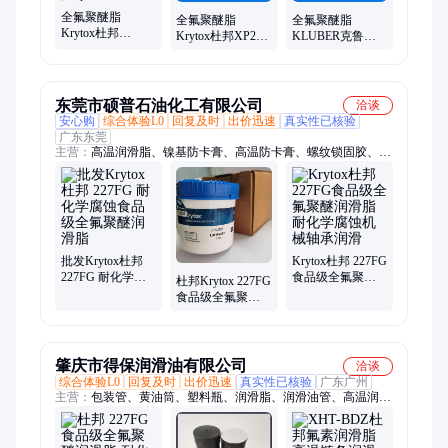
全氟聚醚脂
全氟聚醚脂
全氟聚醚脂
Krytox杜邦
Krytox杜邦XP2A1
KLUBER克鲁勃
NRT8905同性能替
同性能对标耐化
AR55/2同性能替
代耐化学腐蚀氟
学腐蚀氟脂定制
代耐化学腐蚀氟
脂生产厂家
工厂
脂生产厂家
东莞市硕普石油化工有限公司
洽谈
安心购
综合体验L0
回复及时
出价迅速
真实性已核验
广东东莞
主营：
高温润滑脂、镍基防卡膏、高温防卡膏、螺纹锁固胶、速
干性润滑剂、全氟聚醚润滑脂、折叠屏铰链润滑脂、氟橡胶密封
圈润滑脂、高温高速轴承润滑脂、干性皮膜润滑剂、BOURIX
SE-705B、科慕GPL227、摩力克HP-300、摩力克L-8030、乐泰
263螺纹锁固胶、瓦楞机轴承高温润滑脂、纺织链条高温润滑
脂、AB密封胶、低温润滑脂、密封润滑脂、哈维斯干膜润滑剂
批发Krytox杜邦
Krytox杜邦 227FG
227FG 耐化学腐
食品级全氟聚醚
杜邦Krytox 227FG
蚀食品级全氟聚
润滑脂 耐化学腐
食品级全氟聚醚
醚润滑脂
蚀机械轴承润滑
润滑脂 耐化学腐
蚀润滑油
肇庆市得保润滑油有限公司
洽谈
综合体验L0
回复及时
出价迅速
真实性已核验
广东广州
主营：
包装管、黄油筒、塑料瓶、润滑脂、润滑油管、高温润滑
油、黄油枪专用包装