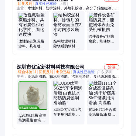
回复及时
真实性已核验
上海
主营：
水性涂料、防护涂料、外墙乳胶漆、高分子醇酸磁漆、钢
结构桥梁底漆、高固分聚氨酯漆、高分子防水材料、高分子纳米
涂层、高分子环氧树脂、高弹性防水涂料
管件设备矿脂防
改性氟硅聚碳脂
结构胶泥材料、
腐胶，能使物体
涂料、具有耐腐
除锈后的钢材表
表面免受机械损
蚀和耐化学性、
面应在2小时内涂
伤
固化速度快
装底漆
深圳市优宝新材料科技有限公司
洽谈
综合体验L1
回复及时
出价迅速
真实性已核验
广东深圳
主营：
高温润滑脂、轴承润滑脂、汽车润滑脂、食品级润滑脂、
电子胶粘剂、阻尼润滑脂、齿轮润滑脂、干性皮膜油、低温润滑
脂、开关触点脂、纳米防水剂
EUBO优宝SG2汽
优级HTC1全合成
车专用润滑脂 白
高温链条油 烘干
fg203氟硅脂 高性
色抗水防锈防腐
炉链条 SMT链条
能润滑脂 耐高温
蚀润滑油脂
用润滑油 高温脂
耐化学腐蚀 宽温
域应用