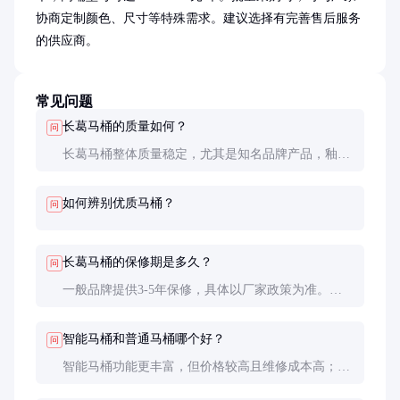
协商定制颜色、尺寸等特殊需求。建议选择有完善售后服务
的供应商。
常见问题
长葛马桶的质量如何？
问
长葛马桶整体质量稳定，尤其是知名品牌产品，釉面
和冲水性能都不错。但市场上也存在一些低质产品，
建议选择正规渠道购买。
如何辨别优质马桶？
问
长葛马桶的保修期是多久？
问
一般品牌提供3-5年保修，具体以厂家政策为准。购
买时应索要保修卡并妥善保管。
智能马桶和普通马桶哪个好？
问
智能马桶功能更丰富，但价格较高且维修成本高；普
通马桶经济实用。根据预算和需求选择。