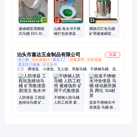
呼吸器、多参数测定器、粉尘测定器、喷雾泵、液压支柱、煤矿
井下隔爆装置、翻车机、旧枕木、气体检测仪、瓦斯管道阻火
器、矿山救护队产品、气幕喷淋装置、气动锚杆钻机、液压坑道
钻机、机械洒水降尘装置、全自动洗靴机
避难硐室用脚踏
山能 免水冲不锈
脚踏式打包马桶
式马桶 ZDJ-30矿
钢打包坐便器 煤
矿用避难硐室救
用坐便器 山能工
矿井下用马桶
生舱集便器 山能
矿
泊头市嘉达五金制品有限公司
洽谈
安心购
综合体验L0
真实工厂
回复及时
出价迅速
真实性已核验
河北沧州
主营：
蹲便器、小便池、无人锁、旱厕马桶、不锈钢马桶、洗手
盆、洗脸盆、小便斗、小便器、一体盆厕、旱厕蹲便、立柱洗
手、泡沫封堵、机械打包、移动厕所、发泡便器、不锈厕具、
304不锈钢、不锈钢盖板、不锈钢旱厕、不锈钢车载、一体盆便
器、不锈钢脚踩、宽板不锈钢、免水不锈钢
人防便器 工程应
不锈钢人防马桶
急移动马桶 矿用
人防工程用 避难
批发不锈钢水冲
集便器 易清洁 免
场所 矿用干式集
坐便器 马桶 移动
水冲
便器
厕所厕具 蹲坑
304材质