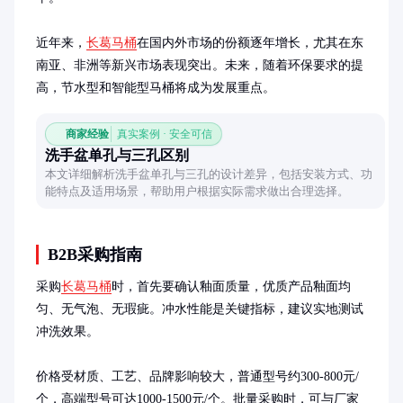
近年来，
长葛马桶
在国内外市场的份额逐年增长，尤其在东
南亚、非洲等新兴市场表现突出。未来，随着环保要求的提
高，节水型和智能型马桶将成为发展重点。
商家经验
真实案例 · 安全可信
洗手盆单孔与三孔区别
本文详细解析洗手盆单孔与三孔的设计差异，包括安装方式、功
能特点及适用场景，帮助用户根据实际需求做出合理选择。
B2B采购指南
采购
长葛马桶
时，首先要确认釉面质量，优质产品釉面均
匀、无气泡、无瑕疵。冲水性能是关键指标，建议实地测试
冲洗效果。

价格受材质、工艺、品牌影响较大，普通型号约300-800元/
个，高端型号可达1000-1500元/个。批量采购时，可与厂家