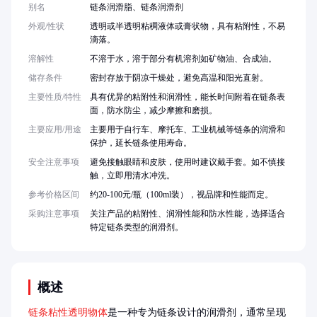
别名
链条润滑脂、链条润滑剂
外观/性状
透明或半透明粘稠液体或膏状物，具有粘附性，不易
滴落。
溶解性
不溶于水，溶于部分有机溶剂如矿物油、合成油。
储存条件
密封存放于阴凉干燥处，避免高温和阳光直射。
主要性质/特性
具有优异的粘附性和润滑性，能长时间附着在链条表
面，防水防尘，减少摩擦和磨损。
主要应用/用途
主要用于自行车、摩托车、工业机械等链条的润滑和
保护，延长链条使用寿命。
安全注意事项
避免接触眼睛和皮肤，使用时建议戴手套。如不慎接
触，立即用清水冲洗。
参考价格区间
约20-100元/瓶（100ml装），视品牌和性能而定。
采购注意事项
关注产品的粘附性、润滑性能和防水性能，选择适合
特定链条类型的润滑剂。
概述
链条粘性透明物体
是一种专为链条设计的润滑剂，通常呈现