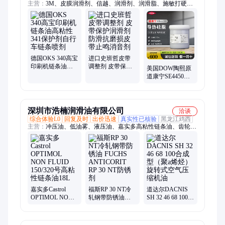
主营：
3M、皮膜润滑剂、信越、润滑剂、润滑脂、施敏打硬、
胶水、CRC、小西胶、住矿、协同、迈图、壳牌、三键、道康
宁、舒泊润、关东化成、西卡、密封胶、结构胶、防锈剂、
OKS、中京化成、胶枪、混合管
德国OKS 340高宝
进口史班哲皮带
印刷机链条油高
调整剂 皮带保护
美国DOW陶熙原
粘性 341保护剂自
润滑剂 防滑抗磨
道康宁SE4450高
行车链条喷剂
损皮带止鸣消音
导热绝缘硅胶散
剂
热弹性胶灰色
1KG/罐
深圳市浩楠润滑油有限公司
洽谈
综合体验L0
回复及时
出价迅速
真实性已核验
黑龙江鸡西
主营：
冲压油、低油雾、液压油、嘉实多高粘性链条油、齿轮
油、润滑油、冲裁油、磨辊机、润滑脂、ci-415w-40、s2导热
油、压缩机油、柴油机油、s3v460d11.52、混溶铸铁、
gaduss2a3202、合成轴承、钢丝绳开、变速箱油、针织机油、变
速器油、基工艺油、真空泵油、发动机油、造纸机油、含铜油脂
嘉实多Castrol
福斯RP 30 NT冷
道达尔DACNIS
OPTIMOL NON
轧钢带防锈油
SH 32 46 68 100合
FLUID 150/320号
FUCHS
成型（聚a烯烃）
高粘性链条油18L
ANTICORIT RP
旋转式空气压缩
30 NT防锈剂
机油