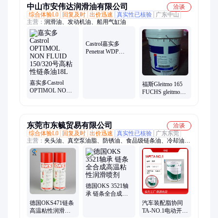
中山市安伟达润滑油有限公司
洽谈
综合体验L0
回复及时
出价迅速
真实性已核验
广东中山
主营：
润滑油、发动机油、船用气缸油
Castrol嘉实多
Penetrat WDP
Spray 多功能 渗透
油防腐蚀油
嘉实多Castrol
福斯Gleitmo 165
OPTIMOL NON
FUCHS gleitmo
FLUID 150/320号
155 通用多功能高
高粘性链条油18L
温润滑脂17公斤
东莞市东毓贸易有限公司
洽谈
综合体验L0
回复及时
出价迅速
真实性已核验
广东东莞
主营：
夹头油、真空泵油脂、防锈油、食品级链条油、冷却油、
防卡油膏、轴承油、硅油硅脂、密封油脂、氟油氟脂、食品级润
滑油、食品级润滑脂、NSF认证油脂、出光润滑油脂、协同润滑
油脂、摩力克润滑剂、机床导轨油、食品级冲压油、食品级白
油、高温润滑油脂、铝合金切削油、火花机油、液压油、干膜润
滑剂、切削油
德国OKS 3521轴
承 链条全合成高
温粘性润滑喷剂
德国OKS471链条
汽车装配脂协同
高温粘性润滑剂
TA-NO.1电动开关