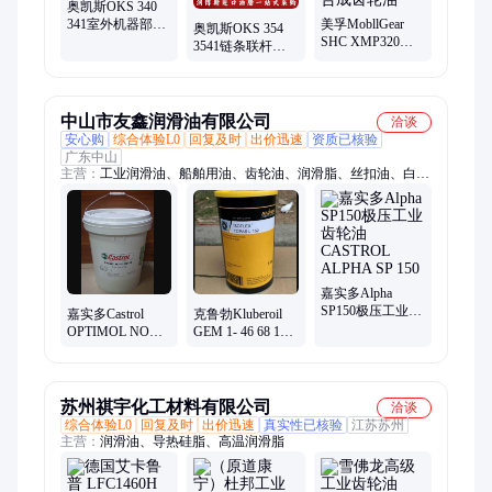
奥凯斯OKS 340
341室外机器部件
美孚MobllGear
奥凯斯OKS 354
滚子链高粘性合
SHC XMP320合
3541链条联杆机
成链条润滑保护
成风机齿轮 油 低
器零部件全合成
剂
温-38度 VG320合
高温粘性液态润
成齿轮油
滑剂
中山市友鑫润滑油有限公司
洽谈
安心购
综合体验L0
回复及时
出价迅速
资质已核验
广东中山
主营：
工业润滑油、船舶用油、齿轮油、润滑脂、丝扣油、白矿
油、液压油、机油、气动工具油、克鲁勃润滑油脂、壳牌润滑油
脂、嘉实多润滑油脂、福斯润滑油脂、道达尔润滑油脂
嘉实多Alpha
SP150极压工业齿
嘉实多Castrol
克鲁勃Kluberoil
轮油CASTROL
OPTIMOL NON
GEM 1- 46 68 100
ALPHA SP 150
FLUID 150/320号
150 220 320 460 N
高粘性链条油18L
高性能齿轮油
苏州祺宇化工材料有限公司
洽谈
综合体验L0
回复及时
出价迅速
真实性已核验
江苏苏州
主营：
润滑油、导热硅脂、高温润滑脂