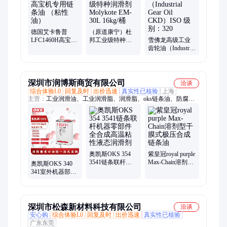
德国艾卡鲁普
（原道康宁）杜
LFC1460H高宝机
邦工业级特种润
雪佛龙高级工业
专用链条油 （粘
滑剂Molykote EM-
齿轮油（Industrial
性油）
30L 16kg/桶
Gear Oil CKD）
ISO 级别：320
深圳市润博斯商贸有限公司
洽谈
综合体验L0
回复及时
出价迅速
真实性已核验
上海
主营：
工业润滑油、工业润滑脂、润滑脂、oks链条油、防腐锈
油、防腐油脂、食品级油脂、防锈油脂、导轨油、柴油发动机
油、抗磨液压油、压缩机油、特种油脂
奥凯斯OKS 354
紫皇冠royal purple
3541链条联杆机
Max-Chain溶剂型
奥凯斯OKS 340
器零部件全合成
干膜式极压合成
341室外机器部件
高温粘性液态润
链条油
滚子链高粘性合
滑剂
成链条润滑保护
剂
深圳市松森新材料科技有限公司
洽谈
安心购
综合体验L0
回复及时
出价迅速
真实性已核验
广东东莞