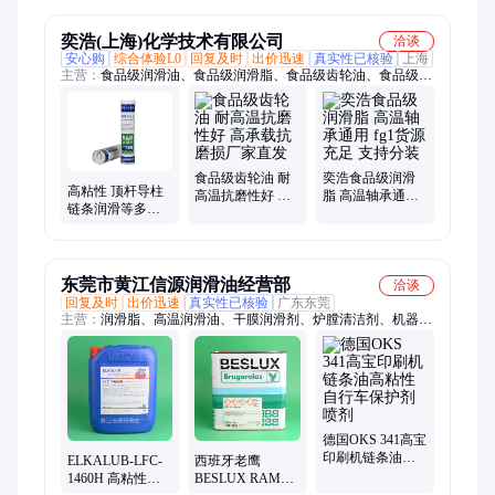
奕浩(上海)化学技术有限公司
洽谈
安心购
综合体验L0
回复及时
出价迅速
真实性已核验
上海
主营：
食品级润滑油、食品级润滑脂、食品级齿轮油、食品级高
温链条油、食品级液压油、食品级缝包机油、食品级润滑喷剂、
食品级硅油、食品级高温润滑脂
食品级齿轮油 耐
奕浩食品级润滑
高粘性 顶杆导柱
高温抗磨性好 高
脂 高温轴承通用
链条润滑等多种
承载抗磨损厂家
fg1货源充足 支持
行业适用 食品级
直发
分装
润滑油(喷剂）
东莞市黄江信源润滑油经营部
洽谈
回复及时
出价迅速
真实性已核验
广东东莞
主营：
润滑脂、高温润滑油、干膜润滑剂、炉膛清洁剂、机器人
润滑脂、ENEOS润滑脂、COSMO润滑脂、进口润滑脂、合成润
滑脂、挥发性冲压油、耐高温导热油、通用润滑油脂、多功能润
滑油脂、高温防卡油、出光润滑油、协同润滑油、高温齿轮油、
机床导轨油、合成轴承油、气缸密封胶、低温润滑脂、THK油
脂、NSK油脂、摩力克润滑油、耐高温防卡膏
德国OKS 341高宝
印刷机链条油高
ELKALUB-LFC-
西班牙老鹰
粘性自行车保护
1460H 高粘性极
BESLUX RAMCA
剂喷剂