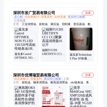
压工业机械链条
220强渗透高粘性
油
链条油
深圳市发广贸易有限公司
洽谈
安心购
综合体验L0
回复及时
出价迅速
真实性已核验
江苏南通
主营：
工业润滑油、齿轮油、液压油、切削液、变压器油、船舶
用油、嘉实多传动油、传动油、润滑油、空气压缩机油、压缩机
油、螺杆式空气压缩机油、高温润滑脂、高级润滑油、齿轮润滑
脂、合成低温润滑脂、齿轮润滑油、压缩机润滑油、防锈剂、水
溶性切削液、高性能合成油、全合成高温润滑脂、工业齿轮油、
机床导轨油、柴油机油
福斯FUCHS
嘉实多Castrol
URETHYN CC1
嘉实多Techniclean
OPTIMOL NON
CC2聚脲高温润滑
S Plus SF铁属喷
FLUID 150/320号
脂16公斤
洒清洗剂AS 58润
高粘性链条油18L
滑油18L
深圳市优博瑞贸易有限公司
洽谈
综合体验L0
回复及时
真实性已核验
上海
主营：
齿轮油、轴承润滑油、耐高温润滑油、oks链条油、美孚
润滑油、壳牌润滑油、克鲁勃润滑油、福斯润滑油、风电润滑
脂、道达尔润滑油、卡特润滑油、嘉实多润滑油、加德士润滑油