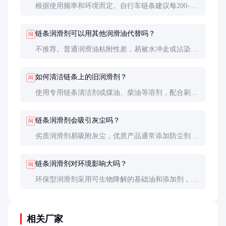
根据使用频率和环境而定。自行车链条建议每200-
300公里或每月润滑一次；工业链条视工况而定，通
常每1-3个月润滑一次。
链条润滑剂可以用其他润滑油代替吗？
问
不推荐。普通润滑油粘附性差，易被水冲走或沾染灰
尘，可能导致链条磨损加剧。
如何清洁链条上的旧润滑剂？
问
使用专用链条清洁剂或煤油、柴油等溶剂，配合刷子
清除旧润滑剂和污垢，清洁后擦干并重新润滑。
链条润滑剂会吸引灰尘吗？
问
劣质润滑剂易吸附灰尘，优质产品通常添加防尘剂，
能减少灰尘附着。
链条润滑剂对环境影响大吗？
问
环保型润滑剂采用可生物降解的基础油和添加剂，对
环境影响较小。建议选择环保认证产品。
相关厂家