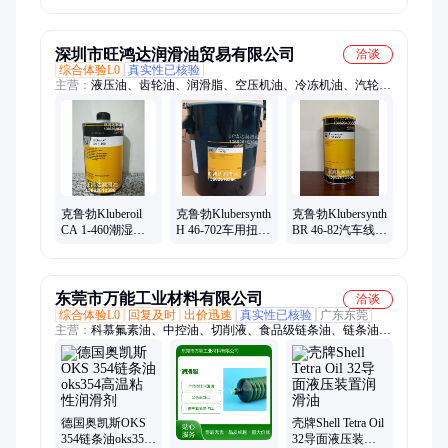
丝杠滑轨轴承白
金属齿轮耐低温
色润滑脂
抗磨损润滑脂
深圳市旺鸿达润滑油贸易有限公司
洽谈
综合体验L0
真实性已核验
主营：
液压油、齿轮油、润滑脂、空压机油、冷冻机油、汽轮机
油、涡轮机油、螺杆式空气压缩机油、切削液、切削油、防锈
油、针织机油、清洗剂、航空润滑油、船舶机油
克鲁勃Kluberoil
克鲁勃Klubersynth
克鲁勃Klubersynth
CA 1-460潮湿环
H 46-702车用扭振
BR 46-82汽车线控
境粘性链条润滑
减振器专用合成
驱动技术低温高
剂高温链条油
润滑脂
温润滑脂
东莞市万能工业材料有限公司
洽谈
综合体验L0
回复及时
出价迅速
真实性已核验
广东东莞
主营：
科慕氟素油、中控油、切削液、食品级链条油、链条油、
氟化油、卫士黄油、印刷机润滑脂、液压油、铝基脂、螺纹膏、
齿轮油、金牛油、润滑脂、食品级润滑油、食品级润滑脂、亚米
茄润滑脂、防卡膏、ENEOS、日本协同、脱脂剂、炉膛清洗
剂、COSMO、防卡剂、日本出光
德国奥凯斯OKS
壳牌Shell Tetra Oil
354链条油oks354
32导面液压装置