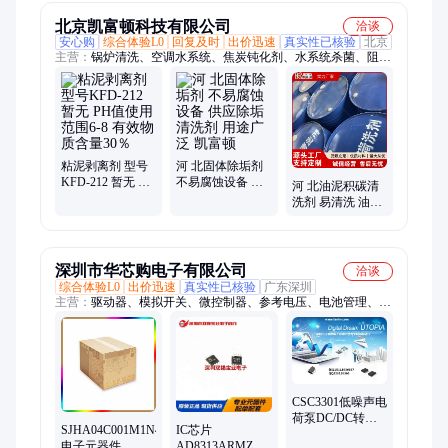
北京凯富顿科技有限公司
洽谈
安心购
综合体验L0
回复及时
出价迅速
真实性已核验
北京
主营：
锅炉清洗、空调水系统、焦炭钝化剂、水系统杀菌、阻垢
分散剂、洗涤高温水、粉尘抑制剂、脱硫增效剂、在线清洗剂、
氧化除藻剂、杀菌灭藻剂、水系统管道、无二氧化氯、空调冷凝
器、金属表面油污、清除附着藻类、烟气湿法脱硫、高电导反渗
透、通风系统清洗、空调风机盘管、导热油炉清洗、玻璃鳞片胶
泥、烟气脱硫脱硝、锅炉除垢除锈、填料水垢清洗
粘泥剥离剂 型号
河 北固体除垢剂
KFD-212 暂无 PH
不易腐蚀设备 供
河 北油泥积碳清
值使用范围6-8 有
应除垢清洗剂 用
洗剂 易清洗 油炉
效物质含量30％
途广泛 凯富顿
结胶化油剂 种类
繁多 凯富顿
深圳市华芯购电子有限公司
洽谈
综合体验L0
出价迅速
真实性已核验
广东深圳
主营：
驱动器、模拟开关、微控制器、参考电压、电池管理、视
频开关ic、仪表放大器、音频放大器、开关稳压器、数字隔离
器、精密放大器、运算放大器、点火控制器、开关控制器、可编
程门阵列、接口集成电路、电容电阻
CSC3301低噪声电
荷泵DC/DC转换
SJHA04C001M1N46
IC芯片
电路无感升压IC
电子元器件
AD8313ARMZ 丝