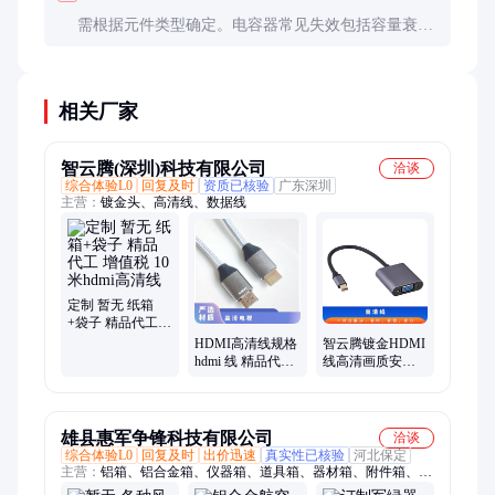
需根据元件类型确定。电容器常见失效包括容量衰
减、漏电增加；电阻器可能开路或阻值漂移。建议参
考同类元件的可靠性数据。
相关厂家
智云腾(深圳)科技有限公司
洽谈
综合体验L0
回复及时
资质已核验
广东深圳
主营：
镀金头、高清线、数据线
定制 暂无 纸箱
+袋子 精品代工
增值税 10米hdmi
HDMI高清线规格
智云腾镀金HDMI
高清线
hdmi 线 精品代工
线高清画质安全
暂无 定制 纸箱
可靠30米暂无
+袋子 增值税
雄县惠军争锋科技有限公司
洽谈
综合体验L0
回复及时
出价迅速
真实性已核验
河北保定
主营：
铝箱、铝合金箱、仪器箱、道具箱、器材箱、附件箱、收
纳箱、航空箱、工具箱、电子仪表箱、实验仪器包装箱、消防器