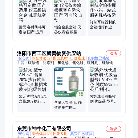
材箱、指挥作业箱、侦查作业箱、勘测仪器包装箱、仪器仪表
箱、乐器包装箱、舞台道具箱、服装道具箱、运输储备箱、通讯
设备箱、五金工具箱、铝合金航空箱、产品展示箱、物资器材箱
订制军绿器材航
暂无 各种风格可
铝合金航空箱 仪
空箱指挥作业箱
定做 国产 适用 仪
器仪表箱 根据客
一站式服务规格
器想铝合金 减震
户需求 国产 万向
按需
航空箱
轮 自动
洛阳市西工区腾翼物资供应站
洽谈
安心购
综合体验L2
回复及时
出价迅速
真实性已核验
主营：
碳酸铝、防霉剂、氯化铋、氮化硅、破乳剂、硅酸镁、磷
酸铝、化学试剂、抗静电剂、乙酸乙酯、氢氧化镁、焦磷酸钠、
干燥通风、次磷酸镁、氯化氢乙醇、氯化氢甲醇、聚丙烯酸钾、
闪点提高剂、柴油降凝剂、硫代硫酸铵、聚丙烯酰胺、多聚磷酸
钠、25公斤纸板桶、硫代乙醇酸钠、高分子絮凝剂
暂无 型号AN-571
紫外线长波吸收
含量20% 执行质
剂 优级品 型号
含量50% 暂无 PH
量标准QB 根据水
UV 477 白色 纯度
值使用范围
质 钝化缓蚀剂
99% 25公斤/桶 代
3.0±1.5 型号AN-
342 空调杀菌灭藻
剂
东莞市神牛化工有限公司
洽谈
安心购
综合体验L0
回复及时
真实性已核验