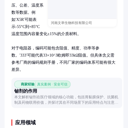
压、公差、温度系
数等数据。例
如'X5R'可能表
河南文举生物科技有限公司
示-55°C到+85°C
温度范围内容量变化±15%的介质材料。

对于电阻器，编码可能包含阻值、精度、功率等参
数。'333'可能代表33×10^3欧姆即33kΩ阻值。但具体含义需
参考厂商的编码规则手册，不同厂家的编码体系可能有很大
差异。
商家经验
真实案例 · 安全可信
铋剂的作用
本文解析铋剂在医疗领域的核心功能，包括胃黏膜保护、抗菌机
制及药物联用价值，并探讨其在不同场景下的应用特点与注意事
项。
应用领域