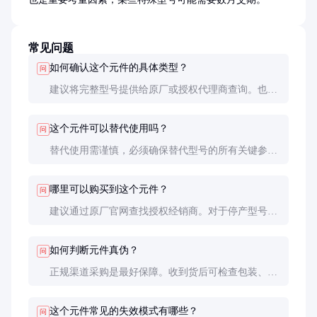
常见问题
如何确认这个元件的具体类型？
问
建议将完整型号提供给原厂或授权代理商查询。也可
以尝试在知名元件分销商网站搜索，如Digi-Key、
Mouser等，通常会有详细参数说明。
这个元件可以替代使用吗？
问
替代使用需谨慎，必须确保替代型号的所有关键参数
匹配。特别是在高频、高温等严苛环境下，微小参数
差异可能导致系统不稳定。
哪里可以购买到这个元件？
问
建议通过原厂官网查找授权经销商。对于停产型号，
可考虑专业库存商，但需注意元件保存状态和剩余寿
命。
如何判断元件真伪？
问
正规渠道采购是最好保障。收到货后可检查包装、标
识是否规范，必要时送专业实验室进行参数测试和外
观检查。
这个元件常见的失效模式有哪些？
问