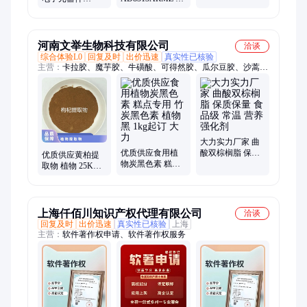
锂电池输入5V输
SUMITOMO 批次
印：J1A MSOP8
出
暂无
检测器控制器芯
片 咨询客服
河南文举生物科技有限公司
洽谈
综合体验L0
回复及时
出价迅速
真实性已核验
主营：
卡拉胶、魔芋胶、牛磺酸、可得然胶、瓜尔豆胶、沙蒿子
胶、海藻酸钠、纳他酶素、食用明胶、聚丙烯酸钠、甲基纤维
素、酪蛋白酸钠、普鲁兰多糖、乳酸链球菌素、食品级黄原胶
大力实力厂家 曲
优质供应食用植
酸双棕榈脂 保质
优质供应黄柏提
物炭黑色素 糕点
保量 食品级 常温
取物 植物 25KG/
专用 竹炭黑色素
营养强化剂
箱 麦诺斯 暂无 24
植物黑 1kg起订
个月 否 国标
大力
上海仟佰川知识产权代理有限公司
洽谈
回复及时
出价迅速
真实性已核验
上海
主营：
软件著作权申请、软件著作权服务