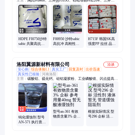
主营：
陶氏eva460、三井ppJ105G、石蜡增韧eva220w、三井
eva260、热熔级eva250、普瑞曼ppj105g
HDPE FI0750沙特
F00950 沙特sabic
H715F 韩国SK高
sabic 共聚高抗冲
高抗冲 高刚性
强度PP 拉丝 品牌
高刚性 暂无 食品
HDPE 颗粒 薄膜
经销 容器塑料袋
包装薄膜
暂无
洛阳翼源新材料有限公司
洽谈
安心购
综合体验L1
真实工厂
回复及时
出价迅速
真实性已核验
河南洛阳
主营：
碳酸铝、硫化钙、硅铝凝胶粉、工业磷酸镁、闪点提高
剂、表面活性剂、耐火材料、水处理原材料
型号an-361 有效
根据实际情况 型
物质含量3% 企标
号296 企标 活性
钝化缓蚀剂 型号
参考用量40mg 暂
剂 液体 暂无 管道
AN-571 执行质量
无 酸液缓蚀剂
缓蚀阻垢剂
标准QB 暂无 根据
水质 含量20%