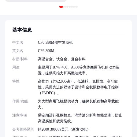
基本信息
中文名
CF6-390M航空发动机
英文名
CF6-390M
材质/材料
高温合金、钛合金、复合材料
用途
主要用于B747-400、A330等宽体商用飞机的动力装
置，提供高推力和高燃油效率。
特性
高推力（约62,000磅）、低油耗、低排放、高可靠
性，采用先进的双转子设计和全权限数字电子控制
（FADEC）。
作用/功能
为大型商用飞机提供动力，确保长航程和高承载能
力。
注意事项
需定期进行孔探检查、润滑油分析和性能监测，防止
高温腐蚀和疲劳裂纹。
参考价格区间
约2000-3000万美元（新发动机）