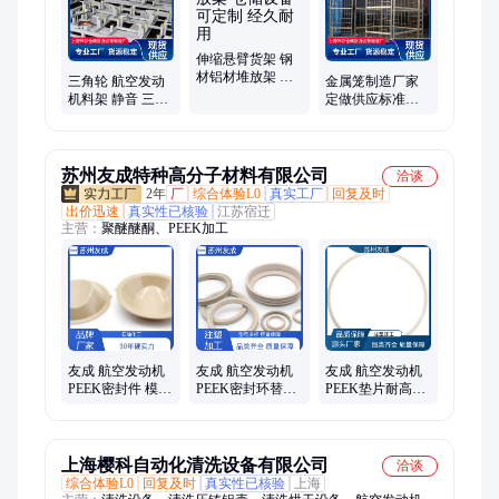
伸缩悬臂货架 钢
材铝材堆放架 仓
三角轮 航空发动
金属笼制造厂家
储设备 可定制 经
机料架 静音 三旋
定做供应标准规
久耐用
转脚轮生产厂家
格非标 镀锌仓储
笼车
苏州友成特种高分子材料有限公司
洽谈
2年
厂
综合体验L0
真实工厂
回复及时
出价迅速
真实性已核验
江苏宿迁
主营：
聚醚醚酮、PEEK加工
友成 航空发动机
友成 航空发动机
友成 航空发动机
PEEK密封件 模块
PEEK密封环替代
PEEK垫片耐高温
耐高温保障 极端
金属轻量化精密
柔性石墨复合轻
工况环境封闭性
注塑 源头工厂
量化
上海樱科自动化清洗设备有限公司
洽谈
综合体验L0
回复及时
真实性已核验
上海