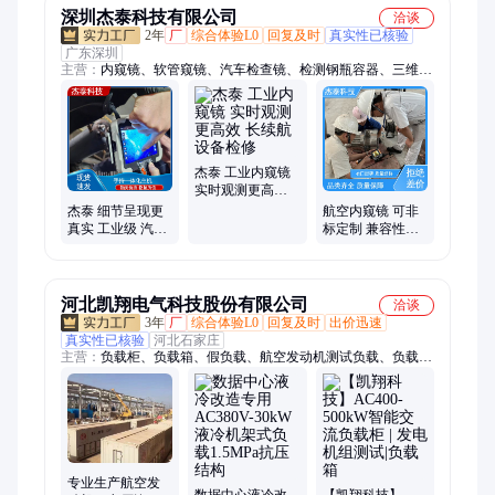
深圳杰泰科技有限公司
洽谈
2年
厂
综合体验L0
回复及时
真实性已核验
广东深圳
主营：
内窥镜、软管窥镜、汽车检查镜、检测钢瓶容器、三维测
量孔探仪、全方位夜间监控
杰泰 工业内窥镜
实时观测更高效
长续航 设备检修
杰泰 细节呈现更
航空内窥镜 可非
真实 工业级 汽车
标定制 兼容性强
发动机 航空孔探
多场景适用广 杰
仪
泰
河北凯翔电气科技股份有限公司
洽谈
3年
厂
综合体验L0
回复及时
出价迅速
真实性已核验
河北石家庄
主营：
负载柜、负载箱、假负载、航空发动机测试负载、负载、
测试负载
专业生产航空发
数据中心液冷改
【凯翔科技】