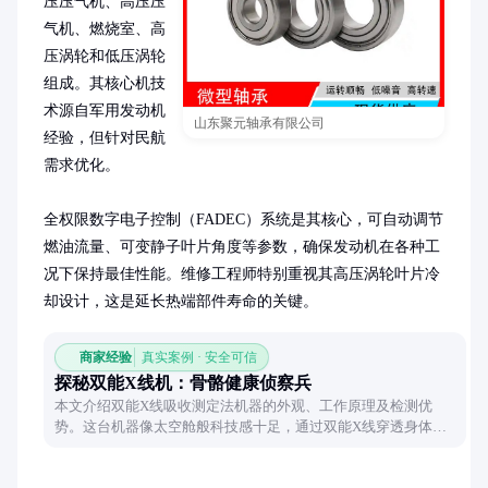
压压气机、高压压
气机、燃烧室、高
压涡轮和低压涡轮
组成。其核心机技
术源自军用发动机
山东聚元轴承有限公司
经验，但针对民航
需求优化。

全权限数字电子控制（FADEC）系统是其核心，可自动调节
燃油流量、可变静子叶片角度等参数，确保发动机在各种工
况下保持最佳性能。维修工程师特别重视其高压涡轮叶片冷
却设计，这是延长热端部件寿命的关键。
商家经验
真实案例 · 安全可信
探秘双能X线机：骨骼健康侦察兵
本文介绍双能X线吸收测定法机器的外观、工作原理及检测优
势。这台机器像太空舱般科技感十足，通过双能X线穿透身体，
精准检测骨骼密度，为健康护航。