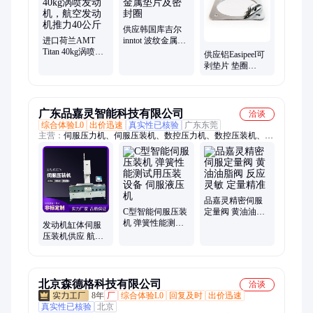
供应韩国库吉尔
进口荷兰AMT
inntot 波纹金属垫
Titan 40kg涡喷发
片及密封圈
供应铝Easipeel可
动机，航空发动
剥垫片 垫圈
机推力40公斤
AMS-DTL-22499
AMS4013 CMS-
MT-301
广东品嘉灵智能科技有限公司
洽谈
综合体验L0
出价迅速
真实性已核验
广东东莞
主营：
伺服压力机、伺服压装机、数控压力机、数控压装机、伺
服压机、数控压机、四柱压力机、非标压装机、桌面压力机、桌
面压装机、C型压力机、S型压力机、伺服旋铆机、真空烧结
机、小型压力机、小型压装机、转盘压装机、多工位伺服压力
机、压力机、压装机、伺服电缸
品嘉灵精密伺服
C型智能伺服压装
定量阀 黄油油脂
机 弹簧性能测试
阀 反应灵敏 定量
发动机缸体伺服
用压装设备 伺服
精准
压装机供应 航空
液压机
航天核心部件压
装设备
北京森德格科技有限公司
洽谈
8年
厂
综合体验L0
回复及时
出价迅速
真实性已核验
北京