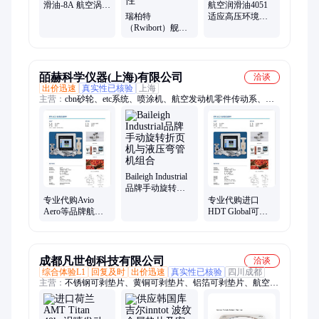
滑油-8A 航空涡轮
航空润滑油4051
喷气发动机 瑞柏
瑞柏特
适应高压环境减
特
（Rwibort）舰用
少磨损高低温性
低温液压油 GJB
能 中展
6026-2007 优良极
压抗磨性
皕赫科学仪器(上海)有限公司
洽谈
出价迅速
真实性已核验
上海
主营：
cbn砂轮、etc系统、喷涂机、航空发动机零件传动系、压
缩机、过滤机、cpp薄膜、处理器、din导轨、led点胶、ac-600-
ec、hay合并、cpu风扇、gige相机、adme毒物、ncov测定、dj控制
器、pvd涂层机、端铣刀座、api连接器、led加热器、led楼梯灯、
hsc起重机、电源模块、ccd摄像机、led固化灯
Baileigh Industrial
品牌手动旋转折
页机与液压弯管
专业代购Avio
专业代购进口
机组合
Aero等品牌航空
HDT Global可部
发动机附件传动
署军事庇护所系
系统及零件
统
成都凡世创科技有限公司
洽谈
综合体验L1
回复及时
出价迅速
真实性已核验
四川成都
主营：
不锈钢可剥垫片、黄铜可剥垫片、铝箔可剥垫片、航空发
动机、涡喷发动机