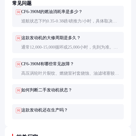
常见问题
CF6-390M的燃油消耗率是多少？
问
巡航状态下约0.35-0.38磅/磅推力/小时，具体取决于
飞行阶段和发动机状态。良好维护的发动机可保持较
低油耗。
这款发动机的大修周期是多久？
问
通常12,000-15,000循环或25,000小时，先到为准。实
际周期受运营条件（如短途高频次）和维护质量影
响。
CF6-390M有哪些常见故障？
问
高压涡轮叶片裂纹、燃烧室衬套烧蚀、油滤堵塞较常
见。良好监控和定期维护可显著降低故障率。
如何判断二手发动机状态？
问
这款发动机还在生产吗？
问