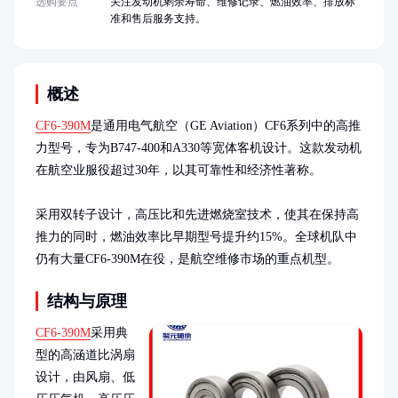
选购要点
关注发动机剩余寿命、维修记录、燃油效率、排放标
准和售后服务支持。
概述
CF6-390M
是通用电气航空（GE Aviation）CF6系列中的高推
力型号，专为B747-400和A330等宽体客机设计。这款发动机
在航空业服役超过30年，以其可靠性和经济性著称。

采用双转子设计，高压比和先进燃烧室技术，使其在保持高
推力的同时，燃油效率比早期型号提升约15%。全球机队中
仍有大量CF6-390M在役，是航空维修市场的重点机型。
结构与原理
CF6-390M
采用典
型的高涵道比涡扇
设计，由风扇、低