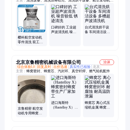
主营：
清洗设备、清洗压铸铝壳、清洗烘干设备、航空发动机、
真空干燥机、超声波清洗机、工业清洗机、旋转喷淋清洗机、碳
氢清洗机、溶剂清洗设备、通过式喷淋清洗机
口碑好的 工业超
台式清洗烘干设
声波清洗机 噪音
备 车间清洁设备
较低 锈迹清洗
多槽超声波清洗
樱科航空发动机
机
零件清洗 双工位
旋转喷淋清洗机
北京京鲁精密机械设备有限公司
洽谈
综合体验L0
回复及时
出价迅速
真实性已核验
北京
主营：
蜂窝密封、蜂窝芯、汽封环、真空钎焊、燃气轮机配件
进口海斯特
蜂窝芯 离心式压
（Hastelloy X）蜂
缩机金属 蜂窝密
京鲁精密 航空发
窝密封蜂窝带生
封环 耐腐蚀 耐高
动机专用蜂窝密
产厂家加工
温防泄漏
封圈 耐高温
1200°F 抗氧化汽
封环