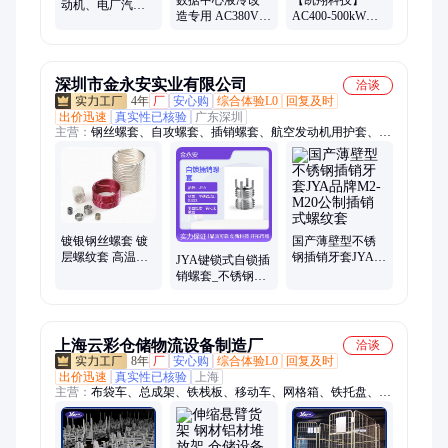
动机、电厂汽轮
造专用 AC380V-
AC400-500kW智
机测试用、配载
30kW液冷机架式
能交流负载柜 | 发
用超大功率负载
负载1.5MPa抗压
电机组测试|负载
柜
结构
箱
深圳市金永安实业有限公司
洽谈
4年
厂
安心购
综合体验L0
回复及时
出价迅速
真实性已核验
广东深圳
主营：
钢丝螺套、自攻螺套、插销螺套、航空发动机用护套、
kato无尾螺套、recoil钢丝螺套、防松垫片、低熔点合金、无尾螺
套(进口)
国产薄壁型不锈
镀银钢丝螺套 镀
钢插销牙套JYA品
层螺纹套 高温牙
JYA键锁式自锁插
牌M2-M20公制插
套 航空发动机用
销螺套_不锈钢本
销式螺纹套
护套
色_航空发动机用
键销丝套
上海云彩仓储物流设备制造厂
洽谈
8年
厂
安心购
综合体验L0
回复及时
出价迅速
真实性已核验
上海
主营：
布袋车、总成架、铁栈板、移动车、网格箱、铁托盘、金
属网、工具车、平板车、巧固架、清洗筐、仓库笼、工位车、铁
板箱、手推车、工作桌、料架车、登高车、仓储笼、两面车、仓
储货架、制周转箱、物流台车、立式托盘、金属网箱