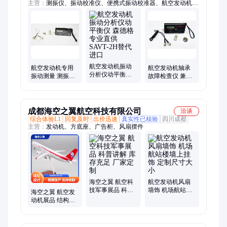
主营：
测振仪、振动校准仪、便携式振动校准器、航空发动机专
用测振仪、动平衡仪、振动自动诊断仪、固有频率测试仪、振动
分析仪、地面振动测量仪、微小振动测量仪、轴承检测仪、智能
无线振动温度监测系统、振动点检仪、振动测量仪、振动变送
器、振动传感器、转速传感器
航空发动机振动
航空发动机专用
航空发动机轴承
分析仪动平衡仪
振动测量 测振仪
故障检查仪 兼容
森德格 专业直供
森德格 专业研发
瓦基姆轴承检测
SAVT-2H替代进
定制替代进口
仪替代进口
口
成都海空之翼航空科技有限公司
洽谈
综合体验L1
回复及时
出价迅速
真实性已核验
四川成都
主营：
发动机、方底座、广告柜、风扇摆件
海空之翼 航空科
航空发动机风扇
技军事展品 科普
墙饰 机场航站楼
海空之翼 航空发
讲解 库存充足 厂
墙上挂饰 定制尺
动机展品 结构合
家定制
寸大小
理 做工精细 厂家
批发