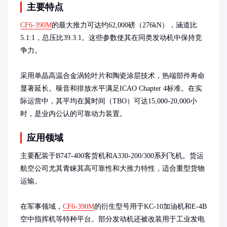
主要特点
CF6-390M
的最大推力可达约62,000磅（276kN），涵道比
5.1:1，总压比39.3:1。这些参数使其在同类发动机中保持竞
争力。

采用单晶高温合金涡轮叶片和陶瓷涂层技术，热端部件寿命
显著延长。噪音和排放水平满足ICAO Chapter 4标准。在实
际运营中，其平均在翼时间（TBO）可达15,000-20,000小
时，是业内公认的可靠动力装置。
应用领域
主要配装于B747-400客货机和A330-200/300系列飞机。货运
航空公司尤其青睐其高可靠性和大推力特性，适合重型货物
运输。

在军事领域，
CF6-390M
的衍生型号用于KC-10加油机和E-4B
空中指挥机等特种平台。部分发动机还被改装用于工业发电