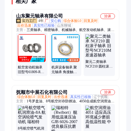
相关厂家
山东聚元轴承有限公司
洽谈
4年
厂
安心购
综合体验L0
回复及时
出价迅速
真实性已核验
山东聊城
主营：
三类轴承、精密轴承、机械轴承、航空发动机轴承、滚子
轴承、球面轴承、针刺机轴承、耐高温轴承、减速机轴承、高载
荷轴承、采煤机轴承、振动筛轴承、搅拌车轴承、轧钢机轴承、
起重机轴承、减速装置轴承、铁路车辆轴承、调心滚子轴承、深
沟球轴承、调心球轴承、圆锥滚子轴承、推力球轴承、外球面轴
承、角接触球轴承、圆柱滚子轴承、薄壁轴承
聚元二类轴承
NCF210 圆柱滚子
航空发动机轴承
机床设备轴承 聚
轴承 旧型号
旧型号61809-RS
元轴承 角接触球
NCF210M 差速器
微型轴承 6809 聚
轴承 760202 汽车
轴承
元轴承
工业轴承
抚顺市中展石化有限公司
洽谈
综合体验L0
回复及时
出价迅速
真实性已核验
辽宁抚顺
主营：
1号罗盘油、8号航空封存防锈油、4050合成航空润滑油、
10号航空液压油、15号航空液压油、8号喷气机润滑油、20号航
空润滑油、4106合成航空润滑油
8号航空喷气机润