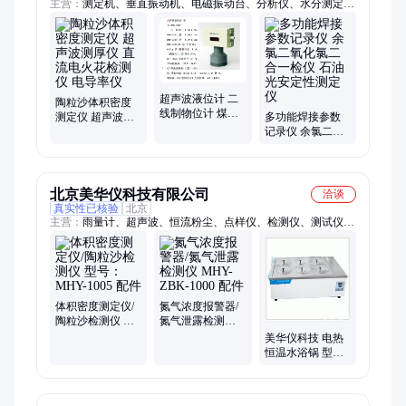
主营：
测定机、垂直振动机、电磁振动台、分析仪、水分测定
仪、尿素检测仪、四探针测试仪、二氧化碳测定仪、臭氧浓度检
测仪、在线氟离子计、电粉末压片机
超声波液位计 二
陶粒沙体积密度
线制物位计 煤矿
测定仪 超声波测
多功能焊接参数
安全监测传感器
厚仪 直流电火花
记录仪 余氯二氧
甲烷测定器检校
检测仪 电导率仪
化氯二合一检仪
仪
石油光安定性测
定仪
北京美华仪科技有限公司
洽谈
真实性已核验
北京
主营：
雨量计、超声波、恒流粉尘、点样仪、检测仪、测试仪、
测定仪、活化仪、定硫仪、化吹气仪、臭氧检测、动作判断仪、
照明光控、欧微伏表、水平回转、双路粉尘、梅毒摇床、薄层色
谱、红外线一、粉末松装、数字皮阻、ph复合电极、粉尘采样
器、菌落计数器、负压采样器
体积密度测定仪/
氮气浓度报警器/
陶粒沙检测仪 型
氮气泄露检测仪
号：MHY-1005 配
MHY-ZBK-1000
美华仪科技 电热
件
配件
恒温水浴锅 型
号：MHY-DZKW-
S-8