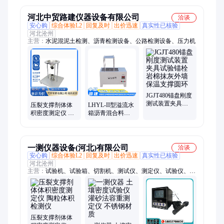
仪器
仪
河北中贸路建仪器设备有限公司
洽谈
安心购
综合体验L2
回复及时
出价迅速
真实性已核验
河北沧州
主营：
水泥混泥土检测、沥青检测设备、公路检测设备、压力机
JGJT480锚盘刚度
测试装置夹具试
压裂支撑剂体体
LHYL-II型溢流水
验锚栓岩棉抹灰
积密度测定仪 陶
箱沥青混合料密
外墙保温支撑圆
粒体积检测仪
度试验仪器 中贸
环
路建
一测仪器设备(河北)有限公司
洽谈
安心购
综合体验L2
回复及时
出价迅速
真实性已核验
河北沧州
主营：
试验机、试验箱、切割机、测试仪、测定仪、试验仪、电
动击实仪、粗粒土垂直渗透仪、粗粒土相对密度仪、门窗性能检
测、混凝土检测仪器、水泥检测仪器、电工套管实验仪器、土壤
检测仪器、密度试验、乳化沥青、自动拌和机、沥青车辙试验、
路面材料扭剪、沥青旋转薄膜、合成材料磨损、间粘结力拉拔、
混合料拌和机、脱模器、冻融试验箱
压裂支撑剂体体