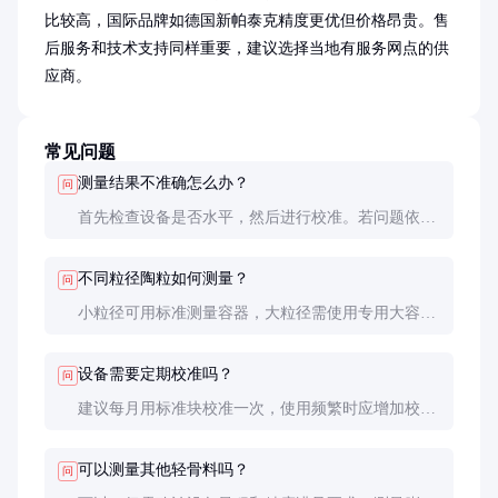
比较高，国际品牌如德国新帕泰克精度更优但价格昂贵。售
后服务和技术支持同样重要，建议选择当地有服务网点的供
应商。
常见问题
测量结果不准确怎么办？
问
首先检查设备是否水平，然后进行校准。若问题依
旧，可能是传感器故障，需联系厂家维修。日常应避
免设备受到撞击或过度震动。
不同粒径陶粒如何测量？
问
小粒径可用标准测量容器，大粒径需使用专用大容量
容器。测量前应确保样品具有代表性，建议多次测量
取平均值。
设备需要定期校准吗？
问
建议每月用标准块校准一次，使用频繁时应增加校准
频次。校准周期最长不超过3个月，确保测量数据可
靠。
可以测量其他轻骨料吗？
问