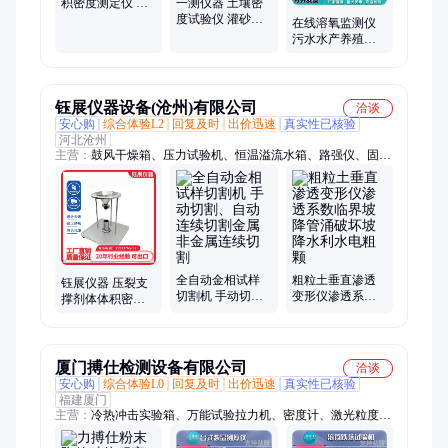
积密度测定仪 陶
一测仪器 土壤密
粒体积检测仪
度试验仪 灌砂法
在线溶氧监测仪
容重测定仪 不锈
污水水产养殖溶
钢材质
解氧检测仪溶氧
仪DO测定仪
钰展仪器设备(沧州)有限公司
洽谈
安心购
综合体验L2
回复及时
出价迅速
真实性已核验
河北沧州
主营：
鼓风干燥箱、压力试验机、恒温溢流水箱、路强仪、固结
仪、沥青仪器、检测仪器、砂浆抗渗仪、水泥检测仪、稳定度试
验仪、混凝土抗渗仪、沥青试验仪器、数显砂浆渗透仪、土工布
实验仪器、管材检测仪、粗粒土实验仪、防水卷材检测仪器、老
化测试仪器、门窗性能检测、保温性能检测、紫外线实验机、胀
破强度试验、集装箱养护室、水泥净浆搅拌机、鼓风恒温干燥箱
全自动金相试样
粗粒土垂直渗透
钰展仪器 压裂支
切割机 手动切
变形仪渗透系数
撑剂体体积密度
割、自动连续切
临界坡降管涌破
测定仪 陶粒体积
割金属非金属连
坏坡降水利水电
检测仪
续切割
粗颗
厦门搏仕检测设备有限公司
洽谈
安心购
综合体验L0
回复及时
出价迅速
真实性已核验
福建厦门
主营：
冷热冲击实验箱、万能试验拉力机、密度计、激光粒度
仪、塑料检测设备、x荧光光谱仪、矿石含量分析仪、色差仪、