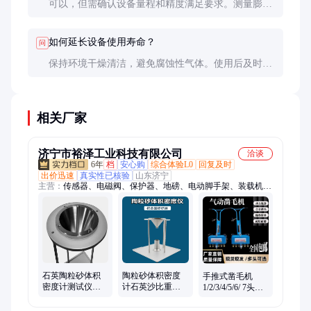
可以，但需确认设备量程和精度满足要求。测量膨胀
珍珠岩、浮石等材料时，需注意其吸水特性对测量结
果的影响。
如何延长设备使用寿命？
问
保持环境干燥清洁，避免腐蚀性气体。使用后及时清
理测量容器，定期检查各部件状态。按照说明书规范
操作，避免超负荷使用。
相关厂家
济宁市裕泽工业科技有限公司
洽谈
6年
档
安心购
综合体验L0
回复及时
出价迅速
真实性已核验
山东济宁
主营：
传感器、电磁阀、保护器、地磅、电动脚手架、装载机电
子秤、机械抓手、砌筑升降平台、光伏板升降机、内撑吊具、混
凝土振动棒、打标机、研磨机、裁切机、平移门电机、超市防盗
门、磨片磨头、滑移机、消防机器人、农业打药机、履带底盘、
消防器材
石英陶粒砂体积
陶粒砂体积密度
手推式凿毛机
密度计测试仪装
计石英沙比重检
1/2/3/4/5/6/ 7头小
置石油压裂检测
测装置石油压裂
型气动打毛拉毛
体积法堆积测定
支撑剂密度测量
机 桥面地面机载