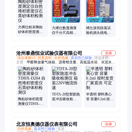
在线红外水分检测仪、快速水分检测仪、DSC差示量热仪、恒温
恒湿实验箱
力搏仕粉末陶粒
力搏仕数显测厚
搏仕滚筒跌落试
砂体积密度测定
仪千分尺高精度
验机插头线电子
仪自然堆积密度
测厚规0.001薄膜
产品手机电脑反
仪石英砂体积检
纸张皮革千分厚
复翻滚跌落测试
测仪
度
机
沧州泰鼎恒业试验仪器有限公司
洽谈
综合体验L0
回复及时
出价迅速
真实性已核验
河北沧州
主营：
甲醛释放量气候箱、沥青蜡含量、高低温水浴、水泥水化
热测定仪、人造板划痕试验仪、家具平整度试验仪、土工布垂直
渗透仪、人造板落球冲击试验仪、水泥生料易烧性压实机、水泥
原料易磨性球磨机、冻土冻结温度、混凝土粉样分层研磨机、小
室法甲醛试验箱、砂基透水砖透水速率、水泥胶砂抗冻性试验箱
TDTA-20型塑胶跑
半透明 塑料离心
陶粒砂体积密度
道冲击吸收检测
管 容量0.2ml 按时
测量仪TDHX-
仪 箱装220V物流
发货 厂家直供 可
D204 自然堆积密
快递
定制
度仪 石英砂体积
检测仪
北京恒奥德仪器仪表有限公司
洽谈
出价迅速
真实性已核验
北京