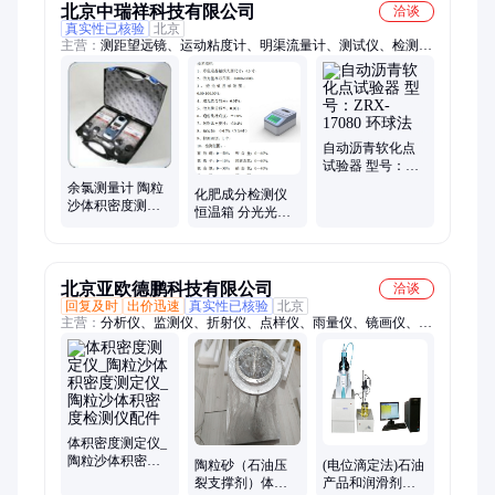
北京中瑞祥科技有限公司
洽谈
真实性已核验
北京
主营：
测距望远镜、运动粘度计、明渠流量计、测试仪、检测
仪、测色仪、测氟仪、风速风向仪、翻转摇匀仪、密性检验仪、
荧光示踪仪、延伸度测定仪、纸张耐破度仪、抑菌圈测量仪、隧
道能见度仪、笔式电导率仪、温湿度测量仪、溶解氧测定仪、氯
离子滴定仪、煤中氟测定仪、微波功率计、谷物容重器、脉冲大
功率计、气溶胶光度计、度瞬时光照度
自动沥青软化点
试验器 型号：
ZRX-17080 环球
余氯测量计 陶粒
化肥成分检测仪
法
沙体积密度测定
恒温箱 分光光度
仪 巴氏硬度计 体
计 涂膜机 土壤水
积表面电阻率检
分温度电导率测
测仪
量
北京亚欧德鹏科技有限公司
洽谈
回复及时
出价迅速
真实性已核验
北京
主营：
分析仪、监测仪、折射仪、点样仪、雨量仪、镜画仪、测
定仪、扫描仪、振筛机
体积密度测定仪_
陶粒沙体积密度
陶粒砂（石油压
(电位滴定法)石油
测定仪_陶粒沙体
裂支撑剂）体积
产品和润滑剂酸