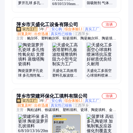
萝开孔球 多孔惰
筛吸附剂 气体干
6/8/10/13/16mm多
性氧化铝 支撑填
燥剂 化学性质稳
孔陶瓷菠萝 凹凸
料 规格齐全 安特
定吸水速度快 规
惰性氧化铝球
厂家
格全
萍乡市天盛化工设备有限公司
洽谈
5年
厂
安心购
综合体验L1
真实工厂
回复及时
出价迅速
真实性已核验
江西萍乡
主营：
鲍尔环、塑料鲍尔环、轻瓷填料、陶瓷鲍尔环、陶瓷填
料、多面空心球、陶瓷拉西环、陶瓷阶梯环、陶瓷矩鞍环、陶瓷
异鞍环、泰勒花环、科斯特花环、海尔环、不锈钢矩鞍环、塑料
填料、丝网填料、不锈钢拉西环、塑料拉西环、塑料阶梯环、不
锈钢阶梯环、孔板波纹填料、不锈钢丝网波纹填料
陶瓷菠萝开孔瓷
天盛化工高效塔
天盛化工多面空
球 多孔惰性氧化
塑料孔板波纹规
心球填料喷淋塔
铝 支撑填料 蒸馏
整填料阻力小型
抗压度好材质优
塔陶瓷填料
号定制实力工厂
良经久耐用
萍乡市荣建环保化工填料有限公司
洽谈
3年
厂
安心购
综合体验L1
真实工厂
回复及时
出价迅速
真实性已核验
江西萍乡
主营：
陶粒滤料、铁碳填料、塑料填料、瓷球、陶瓷填料、金属
填料、耐酸砖、氨水过滤器