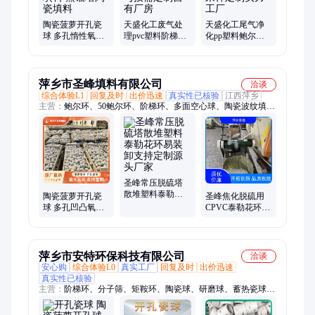
陶瓷菠萝开孔瓷
天盛化工废气处
天盛化工尾气净
球 多孔惰性氧化
理pvc塑料阶梯环
化pp塑料鲍尔环
铝 支撑填料 蒸馏
分布均匀按需定
通量大来样定制
塔陶瓷填料
制自有厂房
实力工厂
萍乡市圣峰填料有限公司
洽谈
综合体验L1
回复及时
出价迅速
真实性已核验
江西萍乡
主营：
鲍尔环、50鲍尔环、阶梯环、多面空心球、陶瓷波纹填
料、陶瓷矩鞍环、陶瓷异鞍环、哈凯登球填料、拉西环、金属规
整填料、金属丝网填料、塑料孔板填料、四氟填料、四氟鲍尔
环、聚丙烯鲍尔环、花环填料、泰勒花环、塑料拉西环、气液分
布器、丝网除沫器、丝网除雾器
圣峰常压脱硫塔
散堆塑料泰勒花
陶瓷菠萝开孔瓷
圣峰焦化脱硫用
环易装卸支持定
球 多孔凹凸氧化
CPVC泰勒花环弹
制源头厂家
铝球 陶瓷球生产
性大传质效率高
专线 圣峰
厂家供应
萍乡市安特环保科技有限公司
洽谈
安心购
综合体验L0
真实工厂
回复及时
出价迅速
真实性已核验
主营：
阶梯环、分子筛、矩鞍环、陶瓷球、研磨球、蓄热瓷球、
惰性氧化铝瓷球、陶瓷鲍尔环、活性氧化铝球、陶瓷过滤管、高
铝瓷球、陶瓷波纹填料、马鞍环、鲍尔环、拉西环、稀土瓷砂滤