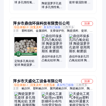
球 多孔惰性氧化
瓷球 吸湿防潮 有
陶瓷菠萝开孔瓷
铝 支撑填料 蒸馏
机硫水解催化剂
球 多孔惰性氧化
塔填料
支持定制
铝 支撑填料 蒸馏
塔陶瓷填料
萍乡市鼎信环保科技有限责任公司
洽谈
综合体验L0
回复及时
真实性已核验
江西萍乡
主营：
塑料填料、金属填料、支撑保护剂、陶瓷填料、瓷球、蜂
窝蓄热体、塔内件
鼎信环保多孔凹
鼎信环保多孔凹
凸氧化铝球 陶瓷
凸氧化铝球 陶瓷
定制多孔氧化铝
菠萝开孔瓷球 使
菠萝开孔瓷球 使
瓷球 陶瓷菠萝开
用周期长 耐磨损
用周期长 耐磨损
孔支撑覆盖填料
耐热1300℃
萍乡市天盛化工设备有限公司
洽谈
综合体验L1
回复及时
出价迅速
真实性已核验
江西萍乡
主营：
鲍尔环、塑料鲍尔环、聚丙烯鲍尔环、陶瓷鲍尔环、陶瓷
波纹填料、多面空心球、哈凯登球填料、环保球填料、泰勒花
环、不锈钢矩鞍环、铝花环填料、拉西环、四氟填料、气液分布
器、丝网除雾器、丝网除沫器、金属规整填料、塑料孔板填料、
丝网波纹填料、四氟鲍尔环、矩鞍环、异鞍环