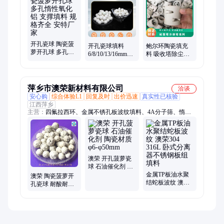
料、RTO蓄热体、生物陶粒滤料、铁碳填料、臭氧催化剂、蓄热
体、四氟鲍尔环、轻瓷填料
开孔瓷球 陶瓷菠
开孔瓷球填料
鲍尔环陶瓷填充
萝开孔球 多孔惰
6/8/10/13/16mm多
料 吸收塔除尘塔
性氧化铝 支撑填
孔陶瓷菠萝 凹凸
填料 25mm 规格
料 规格齐全 安特
惰性氧化铝球
全按需定制 安特
厂家
萍乡市澳荣新材料有限公司
洽谈
安心购
综合体验L1
回复及时
出价迅速
真实性已核验
江西萍乡
主营：
四氟拉西环、金属不锈孔板波纹填料、4A分子筛、惰性
氧化铝瓷球、陶瓷波纹规整填料、陶瓷鲍尔环、球派克填料、多
面空心球填料、活性氧化铝球、塑料覆盖球、TP板组填料、塑料
规整波纹填料、矩鞍环填料、不锈钢聚结板填料、CPVC塑料花
环、拉西环填料、异鞍环、稀土瓷砂、阶梯环、高流环填料、海
尔环、共轭环、驼峰支撑板、丝网除沫器、槽盘式气液分布器
澳荣 开孔菠萝瓷
球 石油催化剂 陶
瓷材质φ6-φ50mm
金属TP板油水聚
澳荣 陶瓷菠萝开
结蛇板波纹 澳荣
孔瓷球 耐酸耐碱
304 316L 卧式分
陶瓷球 蒸馏塔填
离器不锈钢板组
料
填料