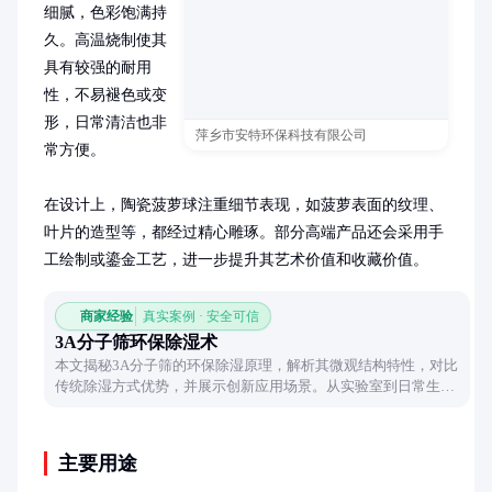
细腻，色彩饱满持
久。高温烧制使其
具有较强的耐用
性，不易褪色或变
形，日常清洁也非
萍乡市安特环保科技有限公司
常方便。

在设计上，陶瓷菠萝球注重细节表现，如菠萝表面的纹理、
叶片的造型等，都经过精心雕琢。部分高端产品还会采用手
工绘制或鎏金工艺，进一步提升其艺术价值和收藏价值。
商家经验
真实案例 · 安全可信
3A分子筛环保除湿术
本文揭秘3A分子筛的环保除湿原理，解析其微观结构特性，对比
传统除湿方式优势，并展示创新应用场景。从实验室到日常生
活，这种绿色除湿技术正在改变湿度控制方式。
主要用途