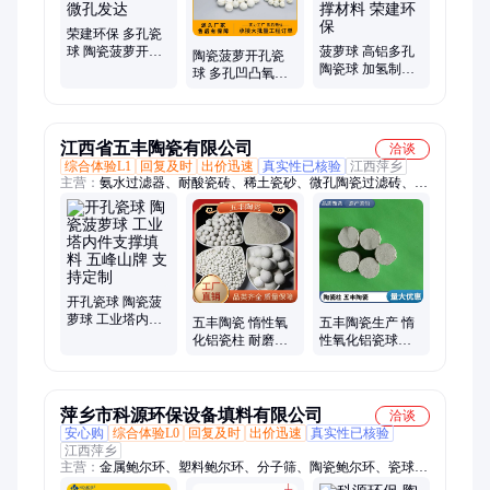
荣建环保 多孔瓷
球 陶瓷菠萝开孔
菠萝球 高铝多孔
陶瓷菠萝开孔瓷
状填料
陶瓷球 加氢制氢
球 多孔凹凸氧化
6/8/10/13/16/20mm
反应器 催化剂覆
铝球 表面微孔结
微孔发达
盖支撑材料 荣建
构稳定 反应塔填
环保
料
江西省五丰陶瓷有限公司
洽谈
综合体验L1
回复及时
出价迅速
真实性已核验
江西萍乡
主营：
氨水过滤器、耐酸瓷砖、稀土瓷砂、微孔陶瓷过滤砖、微
孔陶瓷过滤板、微孔陶瓷过滤管、陶瓷波纹填料、陶瓷鲍尔环、
蜂窝陶瓷蓄热体、陶瓷拉西环、空心浮球、陶瓷波纹板、陶瓷膜
过滤器、耐酸耐温砖、耐酸瓷管
开孔瓷球 陶瓷菠
萝球 工业塔内件
五丰陶瓷 惰性氧
五丰陶瓷生产 惰
支撑填料 五峰山
化铝瓷柱 耐磨柱
性氧化铝瓷球实
牌 支持定制
子 支持定制 厂家
心瓷柱 耐火球 支
生产 25 38 50mm
持定制25mm陶瓷
柱
萍乡市科源环保设备填料有限公司
洽谈
安心购
综合体验L0
回复及时
出价迅速
真实性已核验
江西萍乡
主营：
金属鲍尔环、塑料鲍尔环、分子筛、陶瓷鲍尔环、瓷球、
蜂窝陶瓷蓄热体、惰性氧化铝球、多面空心球、氧化铝研磨球、