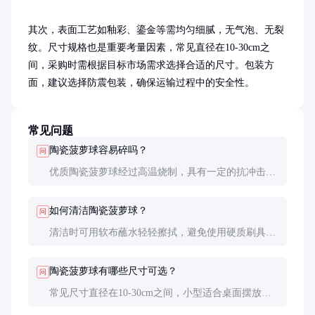
其次，表面工艺如釉彩、鎏金等需均匀细腻，无气泡、无裂
纹。尺寸规格也是重要考量因素，常见直径在10-30cm之
间，采购时需根据目标市场需求选择合适的尺寸。包装方
面，建议选择防震包装，确保运输过程中的安全性。
常见问题
陶瓷菠萝球容易碎吗？
问
优质陶瓷菠萝球经过高温烧制，具有一定的抗冲击
性，但仍需避免剧烈碰撞。日常使用中只要注意轻拿
轻放，一般不易破损。
如何清洁陶瓷菠萝球？
问
清洁时可用软布蘸水轻轻擦拭，避免使用硬质刷具或
化学清洁剂，以免损伤表面釉彩。定期除尘即可保持
其美观。
陶瓷菠萝球有哪些尺寸可选？
问
常见尺寸直径在10-30cm之间，小型适合桌面摆放，
大型适合地面或展示架陈列。采购时可根据空间大小