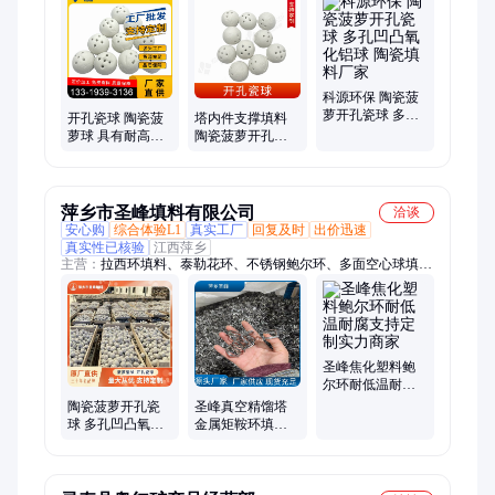
陶瓷拉西环、氧化锆球、陶瓷矩鞍环、陶瓷阶梯环、高铝瓷球、
空心浮球、金属拉西环、活性氧化铝、西塔环、塑料拉西环、金
属扁环、金属共轭环、金属阶梯环、金属泰勒花环
科源环保 陶瓷菠
萝开孔瓷球 多孔
开孔瓷球 陶瓷菠
塔内件支撑填料
凹凸氧化铝球 陶
萝球 具有耐高温
陶瓷菠萝开孔瓷
瓷填料厂家
耐腐蚀 高机械强
球 多孔惰性氧化
度等特点 应用广
中/高铝填料球
泛
萍乡市圣峰填料有限公司
洽谈
安心购
综合体验L1
真实工厂
回复及时
出价迅速
真实性已核验
江西萍乡
主营：
拉西环填料、泰勒花环、不锈钢鲍尔环、多面空心球填
料、环保球填料、哈凯登球、空心浮球、空心球填料、陶瓷鲍尔
环、陶瓷拉西环、陶瓷波纹填料、海尔环、不锈钢矩鞍环、矩鞍
环填料、异鞍环填料、阶梯环填料、八四内弧环填料、扁环填
料、轻瓷填料、全瓷填料、瓷塑填料、塑料孔板波纹填料、塑料
鲍尔环、四氟鲍尔环、不锈钢拉西环
圣峰焦化塑料鲍
尔环耐低温耐腐
支持定制实力商
陶瓷菠萝开孔瓷
圣峰真空精馏塔
家
球 多孔凹凸氧化
金属矩鞍环填料
铝球 陶瓷球生产
通量大货源充足
专线 圣峰
厂家直供