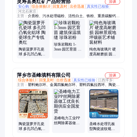
灵寿县奥红矿产品经营部
洽谈
安心购
综合体验L0
回复及时
出价迅速
真实性已核验
河北石家庄
主营：
介质粉、污水处理磁粉、活性白土、铁粉、重质碳酸钙、
轻质碳酸钙、远红外粉、滑石粉、煅烧滑石粉、配重砂、贝壳
粉、石英粉、玻璃粉、麦饭石粉、白云石粉、硅藻土、绿沸石、
石膏粉、陶土、四氧化三铁、硅灰、矿渣粉、粉煤灰、膨润土、
硫化铁
珍珠岩颗粒 1-
陶瓷菠萝开孔瓷
3mm 园艺育苗 建
纯色海玻璃片 硬
球 多孔凹凸氧化
筑保温填缝 珍珠
度高耐磨损 园林
铝球 陶瓷球生产
岩粉
景观地坪镶嵌艺
专线 奥红
术铺装材料
萍乡市圣峰填料有限公司
洽谈
综合体验L1
回复及时
出价迅速
真实性已核验
江西萍乡
主营：
塑料鲍尔环、金属四氟鲍尔环、塑料四氟拉西环、陶瓷鲍
尔环、陶瓷四氟拉西环、陶瓷阶梯环、陶瓷矩鞍环、陶瓷异鞍
环、金属四氟拉西环、塑料阶梯环、金属阶梯环、塑料异鞍环、
规整填料、丝网除沫器、分布器
圣峰电力工业PP
丝网除雾器做工
陶瓷菠萝开孔瓷
圣峰水处理孔板
优良长期供应全
球 多孔凹凸氧化
型陶瓷波纹规整
国发货
铝球 陶瓷球生产
填料效率高材质