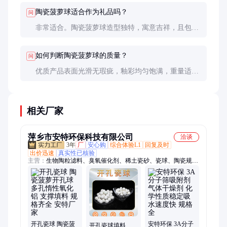
和使用场景选择合适的尺寸。
陶瓷菠萝球适合作为礼品吗？
问
非常适合。陶瓷菠萝球造型独特，寓意吉祥，且包装
精美，是乔迁、开业、节日等场合的理想礼品选择。
如何判断陶瓷菠萝球的质量？
问
优质产品表面光滑无瑕疵，釉彩均匀饱满，重量适
中，敲击声音清脆。建议选择知名品牌或通过正规渠
道采购，以确保质量。
相关厂家
萍乡市安特环保科技有限公司
洽谈
3年
厂
安心购
综合体验L1
回复及时
出价迅速
真实性已核验
主营：
生物陶粒滤料、臭氧催化剂、稀土瓷砂、瓷球、陶瓷规整
填料、陶瓷鲍尔环、陶瓷波纹填料、研磨球、高铝瓷球、中铝瓷
球、蓄热体、拉西环、异鞍环、矩鞍环、活性氧化铝、惰性氧化
铝、阶梯环、抛磨块、斜三角磨料、铁碳填料、硫自养滤料、轻
瓷组合填料、全瓷填料、规整填料
开孔瓷球 陶瓷菠
安特环保 3A分子
开孔瓷球填料