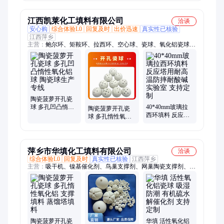
专线 圣峰
优选快速出货
江西凯莱化工填料有限公司
洽谈
安心购
综合体验L0
回复及时
出价迅速
真实性已核验
江西萍乡
主营：
鲍尔环、矩鞍环、拉西环、空心球、瓷球、氧化铝瓷球、
蜂窝陶瓷、研磨瓷球、液面覆盖球、环保球、丝网除沫器、孔板
波纹、陶粒滤料、分子筛、轻瓷组合填料、海尔环、阶梯环、异
鞍环、泰勒花环、扁环、八四内弧环、西塔环、研磨衬砖、狄克
松
陶瓷菠萝开孔瓷
球 多孔凹凸惰性
40*40mm玻璃拉
陶瓷菠萝开孔瓷
氧化铝球 陶瓷球
西环填料 反应塔
球 多孔惰性氧化
生产专线
用耐高温防摔耐
铝 支撑填料 蒸馏
酸碱 实验室 支持
塔陶瓷填料
定制
萍乡市华填化工填料有限公司
洽谈
综合体验L0
回复及时
真实性已核验
江西萍乡
主营：
吸干机、镍基催化剂、鸟巢支撑剂、网巢陶瓷支撑剂、柱
状活性炭、分子筛干燥剂
陶瓷菠萝开孔瓷
华填 活性氧化铝