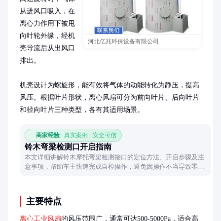
从进风口吸入，在
离心力作用下被甩
向叶轮外缘，经机
河北亿兆环保设备有限公司
壳导流后从出风口
排出。

机壳设计为螺旋形，能有效将气体的动能转化为静压，提高
风压。根据叶片形状，离心风扇可分为前向叶片、后向叶片
和径向叶片三种类型，各有其适用场景。
商家经验
真实案例 · 安全可信
铃木弯梁检测口开启指南
本文详细讲解铃木摩托弯梁检测接口的定位方法、开启步骤及注
意事项，帮助车主快速完成自检操作，避免因操作不当导致零部
件损坏。
主要特点
离心工业风扇
的风压范围广，通常可达500-5000Pa，适合高