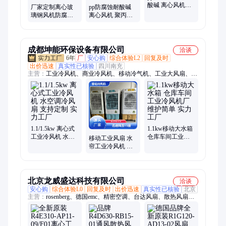
酸碱 离心风机工
厂家定制离心玻
pp防腐蚀耐酸碱
业鼓风机排风扇
璃钢风机防腐耐
离心风机 聚丙烯
强力大功率
酸废弃工业排风
工业排风扇强力
扇负压风机
大功率防爆风机
成都坤能环保设备有限公司
洽谈
6年
厂
安心购
综合体验L2
回复及时
出价迅速
真实性已核验
四川南充
主营：
工业冷风机、商业冷风机、移动冷气机、工业大风扇、工
业省电空调、工业除湿机、工业大吊扇、玻璃钢负压风机、水帘
纸、水帘墙、永备热风机、工业热风机、燃油热风机、电暖风
机、石墨烯取暖器、伞型户外取暖器、移动空调、移动冷风机
1.1/1.5kw 离心式
1.1kw移动大水箱
工业冷风机 水空
仓库车间工业冷
移动工业风扇 水
调冷风扇 支持定
风机厂 维护简单
帘工业冷风机 展
制 实力工厂
实力工厂
览会场用 做工精
细 坤能环保
北京龙威盛达科技有限公司
洽谈
安心购
综合体验L0
回复及时
出价迅速
真实性已核验
北京
主营：
rosenberg、德国emc、精密空调、台达风扇、散热风扇、
轴流风扇、离心风机、机电风机、调速空调、散热风机、空调室
内、空调风机、风机德国、电源机柜、轴流风机