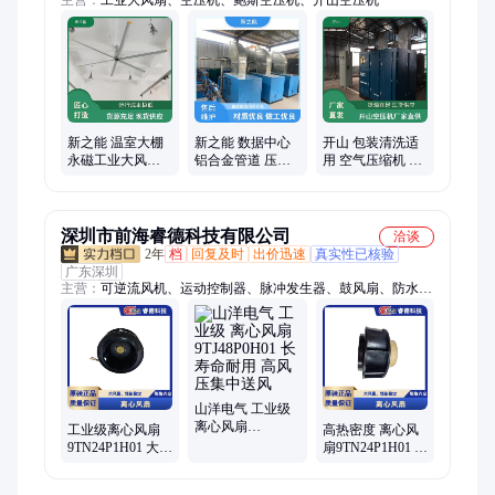
主营：
工业大风扇、空压机、鲍斯空压机、开山空压机
新之能 温室大棚
新之能 数据中心
开山 包装清洗适
永磁工业大风扇
铝合金管道 压损
用 空气压缩机 排
安全系数高 扇叶
低节能降耗 模块
气量不受压力波
设计合理
化易组合
动影响
深圳市前海睿德科技有限公司
洽谈
2年
档
回复及时
出价迅速
真实性已核验
广东深圳
主营：
可逆流风机、运动控制器、脉冲发生器、鼓风扇、防水风
扇、防油风扇、山洋风扇、离心风扇、山洋风扇官网、直流冷却
风扇、交流冷却风扇、现代工艺品、电源调节器、山洋电机、峰
值遮断装置、远程监控工具、线性伺服系统、直流伺服系统
山洋电气 工业级
离心风扇
工业级离心风扇
高热密度 离心风
9TJ48P0H01 长寿
9TN24P1H01 大风
扇9TN24P1H01 定
命耐用 高风压集
量性能稳定 规格
制方案设计 工业
中送风
齐全免维护
级质量保障