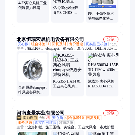
4-72离心风机工业
低噪音排风扇
亿兆催化燃烧设
380V大型蜗牛式
备YZ-CHRS-
PP、不锈钢喷淋
风机
80000印刷铁罐废
塔酸碱净化塔耐
气催化氧化装置
腐蚀酸雾净化喷
涂废气设备
北京恒瑞宏晟机电设备有限公司
洽谈
安心购
综合体验L1
回复及时
出价迅速
真实性已核验
北京
主营：
轴流风机、ebmpapst、施乐百、离心风机、DELTA风扇、
SUNON风扇、Sanyo风扇、储能风扇、轴流风扇、wistro、防爆
风机、AHU风机、FFU风机、空调箱风机、制冷风机、冷凝器风
机、农牧风机、EC风机、充电桩风机、新能源风机
K3G355-HA34-01
施依洛 离心风机
工业离心风扇
RHA500D4.155B-
全新原装ebmpapst
ebmpapst依必安派
3D 1150w 400v工
排风设备风机
特风机
业风扇
R6D400-CM05-01
工业离心风扇
河南庞景实业有限公司
洽谈
6年
档
安心购
综合体验L0
回复及时
出价迅速
真实性已核验
河南洛阳
主营：
波形护栏、施工围挡、实验台、工业大风扇、市政护栏、
活动房、高速防撞垫、活动护栏、护栏网、声屏障、围墙护栏、