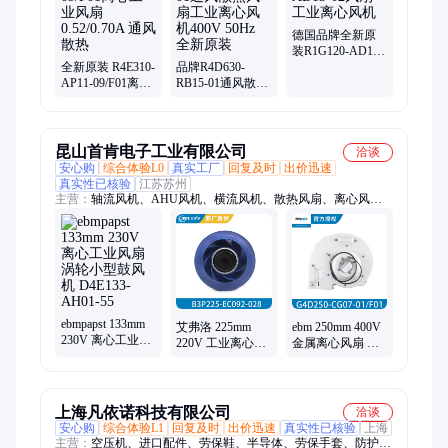
德国品牌全新原
装R1G120-AD13-
全新原装 R4E310-
品牌R4D630-
02风扇 工业离心
AP11-09/F01离心
RB15-01通风散热
风机
工业风扇
风扇工业离心风
0.52/0.70A 通风散
机400V 50Hz 全新
热
原装
昆山首肯电子工业有限公司
洽谈
安心购
综合体验L0
真实工厂
回复及时
出价迅速
真实性已核验
江苏苏州
主营：
轴流风机、AHU风机、横流风机、散热风扇、离心风
机、直流风扇、交流风扇、工业风扇、AHU离心风机、空调箱
离心风机、精密空调离心风机、FFU离心风机、EC离心风机、ec
风机、空调风机、空调箱风机、ahu风机改造、EC风机改造、冷
却塔轴流风机、储能风机、光伏逆变器风机、数据中心风机、
EC轴流风机、空气处理机组风机、冷凝器风机
ebmpapst 133mm
艾弗洛 225mm
ebm 250mm 400V
230V 离心工业风
220V 工业离心风
金属离心风扇 大
扇 涡轮小型鼓风
机 大风量离心风
功率工业鼓风机
机 D4E133-AH01-
扇 B3P225-EC092-
G4D250-CG07-
55
028
01/F01
上海凡依诺科技有限公司
洽谈
安心购
综合体验L1
回复及时
出价迅速
真实性已核验
上海
主营：
空压机、进口配件、劳保鞋、半导体、劳保手套、防护