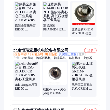
服、科尔奇、船舶配件、电机、充电器、防爆箱、潜水收纳包、
传动件、发电机、轴承、浮艇、劳保眼镜、机油、无人机配件
原装全新施乐百
现货原装
原装全新RH31M-
RH35C-
RHA400D4.123B-
2DK.3I.1L 德国
ZID.DC.CR 离心
2DT 施依洛离心
ZIEHL-ABEGG施
工业风扇 2.50KW
风机 高低压变频
乐百 离心风机工
480V
器工业风扇
业风扇
北京恒瑞宏晟机电设备有限公司
洽谈
综合体验L1
回复及时
出价迅速
真实性已核验
北京
主营：
ebm风机、施乐百风机、轴流风机、离心风机、变频器风
机、空气净化风机、FFU风机、锅炉风机、ebmpapst风机、wistro
风机、nmb风机、abb风机、台达DELTA、建准SUNON、EC风
机、防爆风机、机柜风机、充电桩风机、防水风机
ziehl-abegg施乐百
施乐百工业离心
RH35C-
风机 GR31M-
德国ebmpapst离心
ZID.DC.CR
2DK.5H.2R 变频
风机 R3G310-
2.50KW 480V 离
器风扇
AJ40-71 制冷散热
心工业风扇
工业风扇