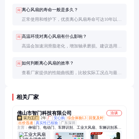
少噪音。
离心风扇的寿命一般是多久？
问
正常使用和维护下，优质离心风扇寿命可达10年以
上。关键部件如轴承和叶轮的磨损情况决定实际使用
寿命。
高温环境对离心风扇有什么影响？
问
高温会加速润滑脂老化，增加轴承磨损。建议选用耐
高温轴承和润滑脂，必要时加装冷却装置或选择特殊
材质风扇。
如何判断离心风扇的效率？
问
查看厂家提供的性能曲线图，比较实际工况点与最高
效率点的差距。效率高的风扇在相同风量风压下耗电
更少。
相关厂家
佛山市智门科技有限公司
洽谈
2年
厂
安心购
综合体验L3
回复及时
出价迅速
真实性已核验
广东深圳
主营：
伸缩门、电动门、车牌识别、工业大风扇、车辆识别系
统、道闸一体机、起落直杆栅栏、工业大吊扇、电动门厂家、升
降柱、防撞柱、道闸、重型道闸、电动伸缩门、不锈钢伸缩门、