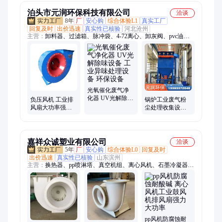
泊头市元润环保科技有限公司
洽谈
8年
厂
安心购
综合体验L1
真实工厂
回复及时
出价迅速
真实性已核验
河北沧州
主营：
卸料器、过滤箱、脉冲袋、4-72离心、卸灰阀、pvc油
烟、焊烟机、吸附箱、活性炭、注塑机、环保箱、引风机、电磁
阀、喷淋塔、水喷淋、净化器、处理器、脉冲阀、除尘器、粉尘
处、voc废气、紫外线、净化箱、uv光解光、pp废气塔
光氧催化废气净
化器 UV光解除味
负压风机 工业排
锅炉工业废气粉
设备 工业异味处
风扇大功率强力
尘处理收集设备
理设备 环保设备
抽风机 车间工厂
小型单机布袋除
管道通风离心风
尘器
机
嘉祥众诚塑业有限公司
洽谈
5年
厂
安心购
综合体验L0
回复及时
出价迅速
真实性已核验
山东滨州
主营：
换热器、pp喷淋塔、真空机组、离心风机、石墨冷凝器、
pp立式缠绕罐、废气处理设备、无缝焊接pp储罐、耐酸碱pp电镀
槽、PP真空计量罐、PP抽滤槽、PP喷淋塔、PP真空机组
pp风机防腐蚀耐