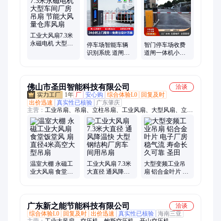
铝合金伸缩门、段滑门、人行通道闸、广告道闸、庭院折叠门、
直线平移门、自动门、液压升降柱、工厂伸缩门、防撞升降柱
工业大风扇7.3米
永磁电机 大型车
停车场智能车辆
智门停车场收费
间厂房吊扇 节能
识别系统 道闸一
道闸一体机小区
大风量仓库风扇
体机 高清识别无
门禁起落栏杆夜
人值守 厂家定制
间高清摄像头识
别
佛山市圣田智能科技有限公司
洽谈
1年
厂
安心购
综合体验L0
回复及时
出价迅速
真实性已核验
广东肇庆
主营：
工业吊扇、吊扇、立柱吊扇、工业风扇、大型风扇、立柱
工业风扇、风扇、商用风扇、变频风扇、大型变频风扇、商用大
型风扇、立柱风扇、户外立柱风扇、仓库吊扇、永磁工业吊扇、
大型工业吊扇、商用工业吊扇、商用吊扇、永磁吊扇、节能永磁
吊扇、商用大型吊扇、户外立柱吊扇
温室大棚 永磁工
工业大风扇 7.3米
大型变频工业吊
业大风扇 食堂饭
大直径 通风降温
扇 铝合金叶片 电
堂风 扇 直径4米
快 大型钢结构厂
子厂房稳气流 寿
高空大型吊扇
房车间用吊扇
命长久可靠 圣田
广东新之能节能科技有限公司
洽谈
综合体验L0
回复及时
出价迅速
真实性已核验
海南三亚