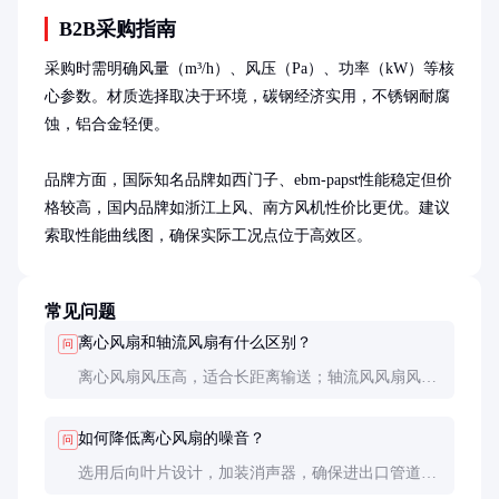
B2B采购指南
采购时需明确风量（m³/h）、风压（Pa）、功率（kW）等核
心参数。材质选择取决于环境，碳钢经济实用，不锈钢耐腐
蚀，铝合金轻便。

品牌方面，国际知名品牌如西门子、ebm-papst性能稳定但价
格较高，国内品牌如浙江上风、南方风机性价比更优。建议
索取性能曲线图，确保实际工况点位于高效区。
常见问题
离心风扇和轴流风扇有什么区别？
问
离心风扇风压高，适合长距离输送；轴流风风扇风量
大但风压低，适合大面积通风。选择时需根据阻力大
小和输送距离决定。
如何降低离心风扇的噪音？
问
选用后向叶片设计，加装消声器，确保进出口管道顺
畅，避免气流湍流。定期维护轴承和皮带也能有效减