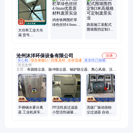
水泥仿木护栏、桥梁护栏、不锈钢柜子、缆索护栏、双层床
鸡舍铁网围栏草
绿色丝径4.0mm优
路面施工装配式
质原材料庞景实
围墙围挡定制3米
大功率工业大吊
业
高规格可定制庞
扇 货号
景实业
SCCD20220718 风
叶直径7.3 金属 离
心风扇
沧州沐洋环保设备有限公司
洽谈
安心购
综合体验L1
回复及时
出价迅速
真实性已核验
河北沧州
主营：
布袋除尘器、脉冲除尘器、锅炉除尘器、离心风扇、活性
炭吸附箱、pp喷淋塔、不锈钢气旋塔、滤筒除尘器、催化燃烧一
体机、水雾分离器、旋风除尘器、沙克龙、环保箱、干式过滤
箱、螺旋输送、卸料器、旱烟净化器、蜂窝碳、不锈钢喷淋塔、
碳钢喷淋塔、卧式喷淋塔、光氧净化器、多管油烟净化器、电捕
焦油器、吸气臂、等离子油烟净化器
不锈钢水雾分离
PP活性炭过滤器
洗煤厂振动筛粉
器 工业机床车间
小型活性碳吸附
尘过滤器 自动清
油雾拦截装置 离
处理装置耐酸碱
灰布袋除尘器 工
心风扇动态过滤
烟气异味净化器
业废气烟尘净化
器