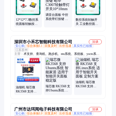
调音台面板 中控
系统带灯按键 昭
12*12*7.3数控系
数控系统轻触开
华C3007轻触带灯
统面板轻触按键
关 工业数控面板
开关10*10mm
昭华C1201高寿命
控制按钮 昭华
防尘开关
C1201系列按键
深圳市小禾芯智能科技有限公司
洽谈
安心购
综合体验L1
回复及时
出价迅速
真实性已核验
江苏苏州
主营：
术支持、查询机、跑步机、ntu系统、系统板、yocto系
统、量产板、健身镜、开发板、机器人、检测仪、广告机、访客
机、方案板、工控板、显瑞芯、洗地机、云终端、人脸识、油烟
机、核心板、终端主板、智能家居、安卓主板、智能工控
油烟机 瑞芯微
瑞芯微 RK3568 支
RK3568 支持
油烟机 瑞芯微
持Ubuntu系统 智
Linux系统 适用于
RK3568 支持
能家居 适用于智
智能开关面板 定
Debian系统 适用
能开关面板 稳定
制方案
于智能开关面板
版
厂家直供
广州市达珥闻电子科技有限公司
洽谈
安心购
综合体验L0
回复及时
出价迅速
真实性已核验