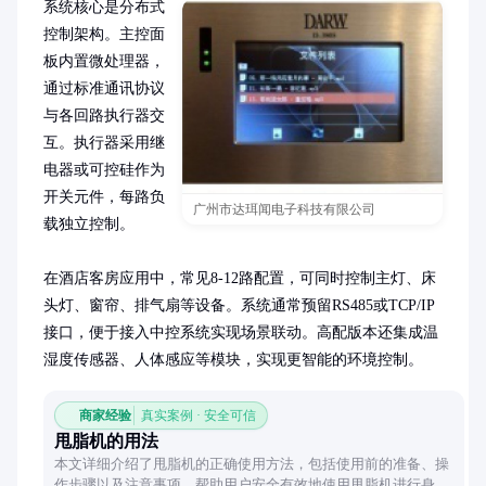
系统核心是分布式
控制架构。主控面
板内置微处理器，
通过标准通讯协议
与各回路执行器交
互。执行器采用继
电器或可控硅作为
开关元件，每路负
广州市达珥闻电子科技有限公司
载独立控制。

在酒店客房应用中，常见8-12路配置，可同时控制主灯、床
头灯、窗帘、排气扇等设备。系统通常预留RS485或TCP/IP
接口，便于接入中控系统实现场景联动。高配版本还集成温
湿度传感器、人体感应等模块，实现更智能的环境控制。
商家经验
真实案例 · 安全可信
甩脂机的用法
本文详细介绍了甩脂机的正确使用方法，包括使用前的准备、操
作步骤以及注意事项，帮助用户安全有效地使用甩脂机进行身体