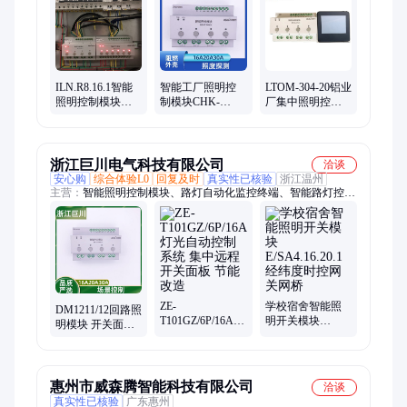
ILN.R8.16.1智能
智能工厂照明控
LTOM-304-20铝业
照明控制模块灯
制模块CHK-
厂集中照明控制
光集中面板调光
L/30/06集中开关
系统开关面板 手
远程自控开关系
面板系统 红外照
机APP无线 集控
统
度传感
软件
浙江巨川电气科技有限公司
洽谈
安心购
综合体验L0
回复及时
真实性已核验
浙江温州
主营：
智能照明控制模块、路灯自动化监控终端、智能路灯控制
器、建筑能耗节能管理系统、天文时钟控制器、单灯控制器、路
灯稳压调光装置、路灯节电器、路灯节能稳压调控装置、智能照
明电能优化装置、路灯直流防触电节电柜、末端用电防护治理装
置、电能质量综合治理柜、谐波滤波器
ZE-
学校宿舍智能照
DM1211/12回路照
T101GZ/6P/16A灯
明开关模块
明模块 开关面板
光自动控制系统
E/SA4.16.20.1经纬
节能控制系统 远
集中远程开关面
度时控网关网桥
程集中与就地
板 节能改造
惠州市威森腾智能科技有限公司
洽谈
真实性已核验
广东惠州