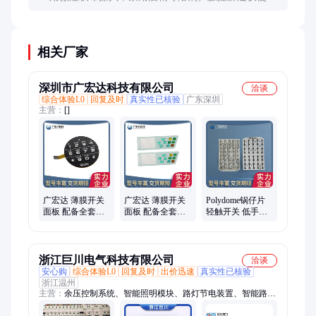
屏幕专用清洁剂。每月检查一次固定螺丝是否松动，
特别是安装在振动环境的场合。
相关厂家
深圳市广宏达科技有限公司
洽谈
综合体验L0
回复及时
真实性已核验
广东深圳
主营：
[]
广宏达 薄膜开关
广宏达 薄膜开关
Polydome锅仔片
面板 配备全套先
面板 配备全套先
轻触开关 低手感
进的生产和检测
进的生产和检测
按键贴纸 不锈钢
设备 品质无忧
设备 按需定制
弹片薄膜开关定
制
浙江巨川电气科技有限公司
洽谈
安心购
综合体验L0
回复及时
出价迅速
真实性已核验
浙江温州
主营：
余压控制系统、智能照明模块、路灯节电装置、智能路灯
控制器