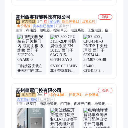
光集中无线网络
洗澡
远程照明系统面
板4G
常州西睿智能科技有限公司
洽谈
3年
档
安心购
综合体验L1
回复及时
出价迅速
真实性已核验
江苏常州
主营：
存储器、继电器、控制单元、电源系统、工业电源、信号
模块、可编程控制器
门转接器 安装在
S7-300 CPU 315F-
S7-400，
开关柜门内 或前
2DP 带防腐蚀涂
CPU414F-3
面板 系统接 西门
层 EN 50155 西门
PN/DP 中央处理
子 3UF7920-
子6AG1315-
器 西门子
0AA00-0
6FF04-2AY0
6ES7414-3FM07-
0AB0
苏州皇冠门控有限公司
洽谈
5年
厂
综合体验L1
回复及时
出价迅速
真实性已核验
江苏苏州
主营：
感应门、电动地弹簧、闭门器、面板开门机、地弹簧、玻
璃门、自动关门、无框门配件、平开门机、电动闭门器、地埋
式、开门机