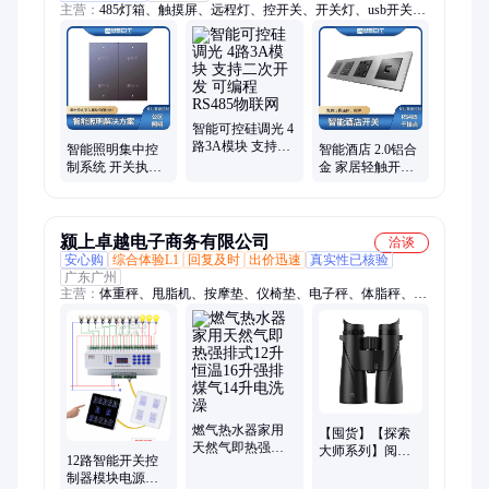
主营：
485灯箱、触摸屏、远程灯、控开关、开关灯、usb开关、
sos面板、2.0面板、面板usb、控系统、485开关、118开关、rcu
开关、控制器、派酒店、五孔usb、rcu酒店、灯控自、485智能、
led调光、led双开、usb插座、485通讯、usb充电、模块8路
智能可控硅调光 4
路3A模块 支持二
智能照明集中控
智能酒店 2.0铝合
次开发 可编程
制系统 开关执行
金 家居轻触开关
RS485物联网
模块按键面板 轻
无线AI音箱语音
触
感应
颍上卓越电子商务有限公司
洽谈
安心购
综合体验L1
回复及时
出价迅速
真实性已核验
广东广州
主营：
体重秤、甩脂机、按摩垫、仪椅垫、电子秤、体脂秤、人
体秤、暖宫腰带、肩颈按摩仪、迷你按摩器、放松按摩器、腰部
按摩仪、体重测量仪、腰带按摩器、健身按摩器、腰部按摩器、
腰带瘦身器、腰椎按摩器、子秤体脂称、颈肩按摩器、肌肉按摩
器、颈椎按摩器、多功能按摩器、放松按摩肌膜、肩颈按摩器仪
燃气热水器家用
【囤货】【探索
天然气即热强排
大师系列】阅森
12路智能开关控
式12升恒温16升
双筒望远镜ED专
制器模块电源灯
强排煤气14升电
业寻蜂找蜜蜂