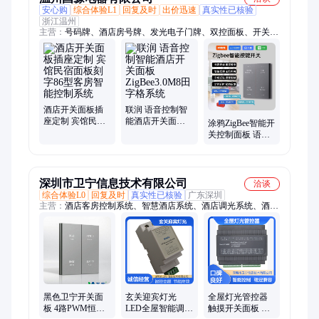
安心购
综合体验L1
回复及时
出价迅速
真实性已核验
浙江温州
主营：
号码牌、酒店房号牌、发光电子门牌、双控面板、开关插
座、开关电源、智能家装开关、智能门铃开关、家用墙壁开关、
五孔插座面板、磨砂家用面板、酒店开关面板控、五孔简约插
座、电子发光带门
酒店开关面板插
联润 语音控制智
座定制 宾馆民宿
能酒店开关面板
涂鸦ZigBee智能开
面板刻字86型客
ZigBee3.0M8田字
关控制面板 语音
房智能控制系统
格系统
天猫精灵小爱度
酒店家用灯控系
统
深圳市卫宁信息技术有限公司
洽谈
综合体验L0
回复及时
真实性已核验
广东深圳
主营：
酒店客房控制系统、智慧酒店系统、酒店调光系统、酒店
RCU、调光控制器、家居调光
黑色卫宁开关面
玄关迎宾灯光
全屋灯光管控器
板 4路PWM恒压
LED全屋智能调控
触摸开关面板 智