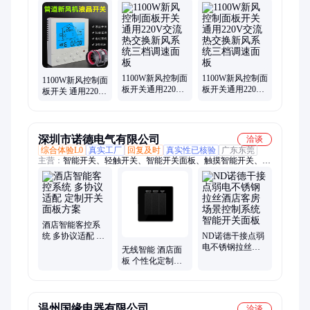
面板、高大空间循环空气制热机组、工业暖风机、蒸汽暖风机、
空调机组、吊顶式空调机组、组合式空调机组、热回收新风机
组、新风换气机、中央空调温控器、风机盘管温控器、轴流风
机、边墙风机、管道风机、壁式轴流风机、风机盘管、卡式风机
盘管、风幕机、排烟风机、消防风机屋顶风机、玻璃钢风机、空
气幕
1100W新风控制面
1100W新风控制面
1100W新风控制面
板开关通用220V
板开关通用220V
板开关 通用220V
交流热交换新风
交流热交换新风
交流热交换新风
系统三档调速面
系统三档调速面
系统三档调速面
板
板
板
深圳市诺德电气有限公司
洽谈
综合体验L0
真实工厂
回复及时
真实性已核验
广东东莞
主营：
智能开关、轻触开关、智能开关面板、触摸智能开关、双
控开关面板、楼宇智能开关、金属拉丝面板、空调智能开关、酒
店智能开关、智能触摸开关、酒店开关
酒店智能客控系
统 多协议适配 定
ND诺德干接点弱
制开关面板方案
电不锈钢拉丝酒
无线智能 酒店面
店客房场景控制
板 个性化定制开
系统智能开关面
关 支持多协议 多
板
系统
温州国缘电器有限公司
洽谈