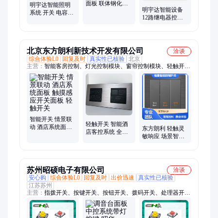
面板 联体钢化抗
照明模块
明宇达智能照明
明宇达智能设备
碎烤漆玻璃五键
系统 开关 电容式
12路继电器控制
单体开关批发厂
四建触摸面板KQ-
模块 品质有保障
家
04 品牌生产厂家
服务靠谱
北京东方朗利新技术开发有限公司
洽谈
综合体验L0
回复及时
真实性已核验
北京
主营：
智能客房控制、灯光控制模块、窗帘控制模块、轻触开
关、客房控制主机、空调控制模块
智能开关 情景联
轻触开关 智能酒
动 酒店系统面板
东方朗利 轻触灵
店客控系统 全屋
触摸感应开关面
敏响应 场景智能
配语音控制方案
板 轻触开关
控制开关 高灵敏
面板
度响应 静音轻触
体验
苏州昭硕电子有限公司
洽谈
安心购
综合体验L0
回复及时
出价迅速
真实性已核验
江苏苏州
主营：
指拨开关、按键开关、按钮开关、拨码开关、处理器开
关、工业遥控器、遥控器防水