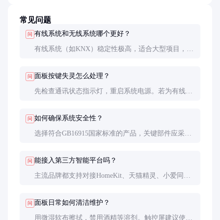
常见问题
有线系统和无线系统哪个更好？
问
有线系统（如KNX）稳定性极高，适合大型项目，但
布线复杂成本高。无线系统安装灵活，适合改造和小
空间，但需考虑信号干扰问题。关键场所建议采用有
面板按键失灵怎么处理？
问
线无线混合方案。
先检查通讯状态指示灯，重启系统电源。若为有线系
统，用万用表测量总线电压（通常24VDC）；无线系
统检查网关连接。仍无法解决需联系厂家技术支持。
如何确保系统安全性？
问
选择符合GB16915国家标准的产品，关键部件应采用
阻燃材料。网络型系统务必修改默认密码，启用数据
加密。定期更新固件修补漏洞。
能接入第三方智能平台吗？
问
主流品牌都支持对接HomeKit、天猫精灵、小爱同学
等平台，但需确认具体型号的协议兼容性。部分高端
系统通过API或SDK提供深度集成能力。
面板日常如何清洁维护？
问
用微湿软布擦拭，禁用酒精等溶剂。触控屏建议使用