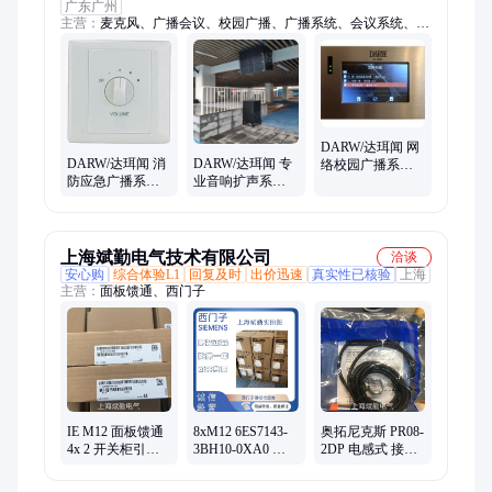
广东广州
主营：
麦克风、广播会议、校园广播、广播系统、会议系统、会
议话筒、公园广播、背景音乐、对讲广播、广播音箱、卡包音
箱、公共广播、广播设备、喇叭音箱、壁挂音箱、音箱设备、智
能广播、无线话筒、喇叭天花、线阵音箱、数字广播、视频会
议、广播功放、音响喇叭、无线会议
DARW/达珥闻 网
DARW/达珥闻 消
DARW/达珥闻 专
络校园广播系统
防应急广播系统
业音响扩声系统
机场IP背景音乐
音量调节面板 带
会议扩声项目 某
广播壁挂终端
强切音量控制开
大型体育馆线阵
关
音箱
上海斌勤电气技术有限公司
洽谈
安心购
综合体验L1
回复及时
出价迅速
真实性已核验
上海
主营：
面板馈通、西门子
IE M12 面板馈通
8xM12 6ES7143-
奥拓尼克斯 PR08-
4x 2 开关柜引线
3BH10-0XA0 西
2DP 电感式 接近
西门子 6GK1901-
门子 基本模块
开关 传感器 外露
0DM40-2AA5 连
BM 143 ET
性 2mm