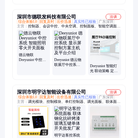
调光 智能客控系
系统 触摸开关面
能节能安全稳定
统
板智慧酒店公寓
兼容多设备系统
适用
深圳市德联发科技有限公司
洽谈
综合体验L0
回复及时
出价迅速
真实性已核验
广东深圳
主营：
控制器、会议中控、中央空调、控制面板、智能空调面
板、智能插座、智能中控、物联网主机、空气检测仪、智能展厅
中控、红外人体感应器、人体感应传感器、多媒体展厅中控
德云物联
Deeyuniot 中控系
Deeyuniot 德云物
统 智能照明零火
联展厅中控系统
Deeyuniot 智能灯
开关面板
显示屏控制方案
光 联动策略 定时
主机及平台介绍
控制设计,让展厅
空间美感加倍
深圳市明宇达智能设备有限公司
洽谈
综合体验L0
回复及时
出价迅速
真实性已核验
广东深圳
主营：
调光模块、控制模块、单灯控制器、调光面板、联体面
板、智慧路灯系统、智能照明控制系统、继电器开关模块、灯光
控制系统、酒店客房控制系统、RCU酒店客控系统、灯控系统、
路灯定时器、大功率调光箱、智能照明控制模块、智能照明控制
器、灯光控制模块、RCU酒店客控一体机、酒店客房控制器、继
电器控制模块、4路智能照明控制模块、六路智能照明控制模
块、8路智能照明控制模块、12路智能照明控制模块、二路智能
明宇达客控系统