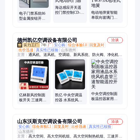
海达感应开关遥
控门禁控制CD-71
电动地弹簧智能
电子门禁系统86
自动平开门机组
单双向玻璃门配
型金属按钮开关
外置式电动闭门
件自动平开门电
铝合金拉丝面板
器
机TWS-5A地埋式
平开门机
地簧
德州凯亿空调设备有限公司
洽谈
7年
厂
安心购
综合体验L0
回复及时
出价迅速
真实性已核验
山东德州
主营：
通风机、送风机、空调箱、新风系统、防火阀、净化机
组、空调机组、消防风机、排烟风机、轴流风机、新风机组、离
心风机、防爆风机、混流风机、正压风机、排烟防火阀、电动防
火阀、新风换气机、高大空间机组、正压送风口、防爆轴流风
机、铝制屋顶风机、热水暖风机
中央空调控制面
凯亿 中央空调温
亿林新风控制面
板温控器家用液
控器 水系统风机
板开关 三速两速
晶水系统风机盘
盘管 线控制器 三
智能温控开关 带
管三速智能遥控
速开关面板
遥控三档调速系
开关
统
山东沃斯克空调设备有限公司
洽谈
安心购
综合体验L1
回复及时
出价迅速
真实性已核验
山东德州
主营：
高大空间、高大空间机组、高大空间制热机组、三速开关