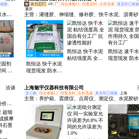
已核验
4年
厂
综合体验L1
回复及时
出价迅速
真实性已核
重庆
浆水
主营：
灌缝胶、伸缩缝、修补胶、快干水泥、沥青砂
平、水
灌浆料、压浆料、植筋胶、混凝土、修补料、坑槽修
补砂
蓄水池、速凝灰、泥注浆、修复剂、丙乳砂浆、轨道
声破碎
槽、轨道填充、路面修补、维修堵漏、地面垫层、跑
料、液
维修、涂装涂料、维修材料、裂缝修复、喷涂砂浆
凯恒达 快干水泥
凯恒达 速干
、早强
粘结强度高 全国
现货现发 防
凝固剂
凯恒达 快干水泥
自有分工厂 抗渗
用持久 全国
间 地
现货现发 防水作
透性能好
分工厂
筑用化
用持久 全国自有
分工厂
洽谈
上海魅宇仪器科技有限公司
安心购
综合体验L2
回复及时
出价迅速
真实性已核验
上海
主营：
养护箱、震摆仪、点荷仪、测定仪、水泥胶砂
粉价
水泥压力、混凝土、测试仪、对色灯箱、橡胶厚度、
砂、金
漆涂料、凸试验机、手动升降、腻子涂刮、砂浆试模
包石、
漆膜厚度、涂料流平、涂料平板、数显砂浆、数显旋
火山石
转、金属钢制、荧光紫外、乳化沥青、涂4粘度计、
粘度计