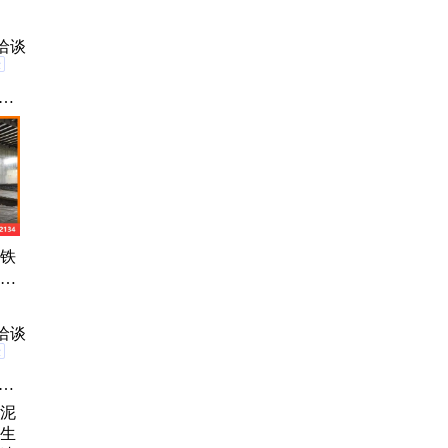
洽谈
验
石
凝
凝
凝
 铁
高强
内都
可特
洽谈
验
涂
保
火