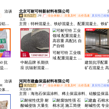
定做
洽谈
北京可耐可特新材料有限公司
速
2年
厂
综合体验L1
回复及时
出价迅速
真实性已核
北京
高铝水
主营：
特种混凝土、铁砂混凝土、配重混凝土、铁矿
材料、
混凝土、防辐射混凝土、重晶石混凝土、耐高温混凝
土、钢砂混凝土、桥梁配重、钢箱梁配重、硫酸钡混
土、铁屑混凝土、铁屑砂浆、防辐射砂浆、耐高温砂
浆、不发火混凝土、配重材料、含硼混凝土、钢珠混
可耐可特 工业领
土、钢渣混凝土、钢箱梁铁砂混凝土、配重铁砂混凝
域 配重混凝土 高
土、铁砂压重混凝土、压重铁砂混凝土、桥梁铁砂混
0 抗
中耐品牌 长期供
建筑抗浮配重
容重 高配比 自产
土
酸盐水
应 抗辐射混凝土
矿石混凝土 
自销
 厂家直
各种防辐射水泥
度高韧性 国
发
全程技术指导
可发货 可耐
洽谈
河间市建鑫保温材料有限公司
州
3年
厂
综合体验L0
回复及时
出价迅速
真实性已核
浆体、
河北沧州
主营：
海泡石保温涂料、稀土保温涂料、硅酸盐保温
、试验
料、石棉水泥、复合硅酸盐保温涂料、石棉绒、防火
外线、
温石棉、火炕保温泥、铝镁质膏体、稀土保温膏、防
法尔