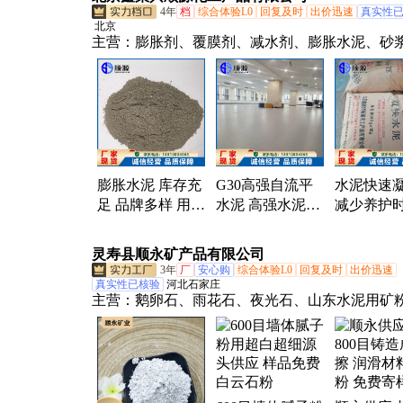
4年
档
综合体验L0
回复及时
出价迅速
真实性
北京
主营：
膨胀剂、覆膜剂、减水剂、膨胀水泥、砂
泥、速干水泥、建筑水泥、屋顶水泥、水泥自流
泥砂浆抗冻剂、速凝剂、凝固剂、修补材料、修
浆、防静电地坪、防碳化涂料、功能性地坪、无
剂、混凝土早强剂、混凝土添加剂、无收缩灌浆
固央混凝土、地面找平机器泵、岩棉专用界面剂
防冻剂
膨胀水泥 库存充
G30高强自流平
水泥快速
足 品牌多样 用途
水泥 高强水泥地
减少养护时
广泛防水性好 顺
面找平砂浆 顺源
下管线建
源
学品 顺源
灵寿县顺永矿产品有限公司
3年
厂
安心购
综合体验L0
回复及时
出价迅速
真实性已核验
河北石家庄
主营：
鹅卵石、雨花石、夜光石、山东水泥用矿
格、水洗石、彩色石子、火山岩、烘干砂、石英
刚砂、彩砂、鹅卵石切片、蘑菇石、膨润土、面
高岭土、微硅粉、硅微粉、重钙粉、白云石粉、
粉、轻钙粉、滑石粉、硅酸铝粉、矿粉、粉煤灰