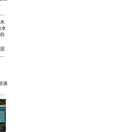
验
、
、
封
道
水泥
水作
自有
洽谈
、
油
、
旋转