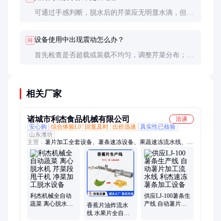
可通过手感判断，脱水后的芹菜应无明显水滴，但保
持一定湿润度。过度脱水可能导致芹菜失水萎蔫，影
响口感和后续加工。建议根据实际需求调整脱水时
设备使用中出现震动怎么办？
问
间。
首先检查是否超载或装载不均匀，调整芹菜分布；其
次检查设备是否放置平稳；如问题持续，可能是轴承
磨损或部件松动，需联系售后检修。定期保养可减少
这类问题发生。
相关厂家
诸城市利杰食品机械有限公司
洽谈
安心购
综合体验L0
回复及时
出价迅速
真实性已核验
山东潍坊
主营：
薯片加工全套设备、薯条速冻设备、果蔬速冻流水线、烘
干机、土豆片烘干流水线、油炸锅、洗筐机、薯片油炸设备、毛
刷清洗去皮机、清洗风干流水线、油炸机、热风旋转烘烤炉、薯
塔加工流水线、薯丝加工设备、果蔬清洗设备、油炸设备、香蕉
片加工全套设备、速冻薯条设备、仿人工削皮机、油炸流水线设
备、切菜机、喷淋洗筐机、料车清洗机、薯片薯条加工全套设
备、薯片加工流水线
利杰机械全自动
供应LJ-100薯条生
蔬菜 离心脱水机
产线 自动薯片加
香蕉片油炸流水
芹菜段甩干机 净
工流水线 利杰速
线 水果片全自动
菜加工脱水设备
冻薯条加工设备