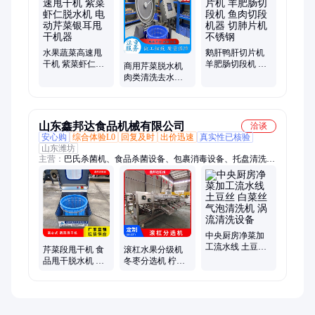
机、大蒜打泥机、全自动切骨机、蔬菜脱水机、西红柿切瓣机、
洋葱切丁机、大肠切段机、多功能切菜机、果脯切丁机、元宵馅
切块机、药材切片机、切姜丝机、竹笋切丝机、芥菜切丝机、鲜
鸡切块机、切肉丁机、豆角切丝机
水果蔬菜高速甩
鹅肝鸭肝切片机
干机 紫菜虾仁脱
羊肥肠切段机 鱼
商用芹菜脱水机
水机 电动芹菜银
肉切段机器 切肺
肉类清洗去水机
耳甩干机器
片机 不锈钢
不锈钢菜馅甩干
机 预制菜加工设
备
山东鑫邦达食品机械有限公司
洽谈
安心购
综合体验L0
回复及时
出价迅速
真实性已核验
山东潍坊
主营：
巴氏杀菌机、食品杀菌设备、包裹消毒设备、托盘清洗设
备、周转筐清洗设备、低温灭菌流水线
中央厨房净菜加
工流水线 土豆丝
芹菜段甩干机 食
滚杠水果分级机
白菜丝气泡清洗
品甩干脱水机 多
冬枣分选机 柠檬
机 涡流清洗设备
功能蔬菜脱水设
筛选分级设备
备