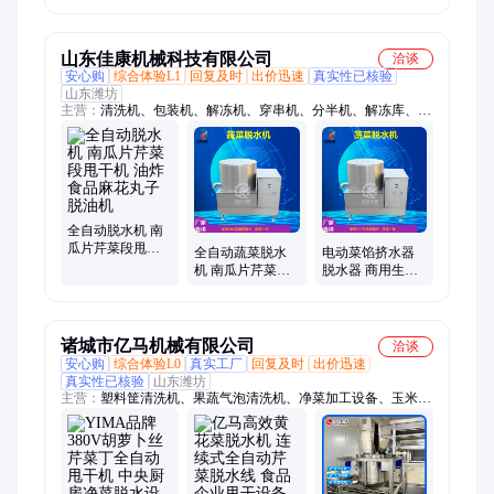
连续油炸锅设备
炸芭蕉片生产线
厂家
山东佳康机械科技有限公司
洽谈
安心购
综合体验L1
回复及时
出价迅速
真实性已核验
山东潍坊
主营：
清洗机、包装机、解冻机、穿串机、分半机、解冻库、毛
辊清洗机、巴氏杀菌机、真空包装机、挂冰机、洗筐机、鲜玉米
脱粒机、鱼片斜切机、肉饼成型机、滚揉机、涡流清洗机、切丁
机、切片机、切丝机、切条机
全自动脱水机 南
瓜片芹菜段甩干
全自动蔬菜脱水
电动菜馅挤水器
机 油炸食品麻花
机 南瓜片芹菜段
脱水器 商用生菜
丸子脱油机
甩干机 油炸食品
芹菜段白菜甩干
麻花丸子脱油机
器 食品脱油甩油
机
诸城市亿马机械有限公司
洽谈
安心购
综合体验L0
真实工厂
回复及时
出价迅速
真实性已核验
山东潍坊
主营：
塑料筐清洗机、果蔬气泡清洗机、净菜加工设备、玉米清
洗机、巴氏杀菌设备、解冻设备