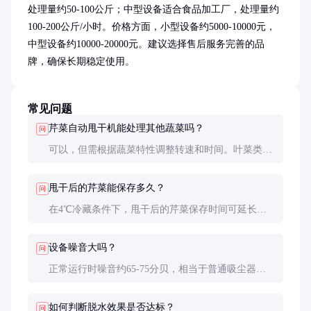
处理量约50-100公斤；中型设备适合食品加工厂，处理量约
100-200公斤/小时。价格方面，小型设备约5000-10000元，
中型设备约10000-20000元。建议选择售后服务完善的品
牌，确保长期稳定使用。
常见问题
芹菜自动甩干机能处理其他蔬菜吗？
问
可以，但需根据蔬菜特性调整转速和时间。叶菜类如
菠菜、生菜等也可使用，但根茎类蔬菜如胡萝卜可能
需要更高转速。不同蔬菜混合处理时需注意兼容性。
甩干后的芹菜能保存多久？
问
在4℃冷藏条件下，甩干后的芹菜保存时间可延长至
5-7天，比未处理的芹菜延长约2-3天。但具体保存时
间还受其他因素如初始质量、包装方式等影响。
设备噪音大吗？
问
正常运行时噪音约65-75分贝，相当于普通吸尘器的
水平。高质量的设备通过优化设计和减震措施可进一
步降低噪音。安装时选择平稳地面有助于减少震动和
如何判断脱水效果是否达标？
问
噪音。