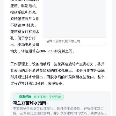
篮筐、驱动电机、
控制系统和外壳。
旋转篮筐通常采用
不锈钢304材质，
篮筐壁设计有排水
孔，便于水分排
诸城市震祥机械有限公司
出。驱动电机提供
动力，转速通常在800-1200转/分钟之间。

工作原理上，设备启动后，篮筐高速旋转产生离心力，将芹
菜表面的水分通过篮筐壁的排水孔甩出。水分收集在外壳底
部并通过排水管排出，而脱水后的芹菜则留在篮筐内。整个
过程通常只需1-3分钟，效率极高。
商家经验
真实案例 · 安全可信
荷兰豆苗焯水指南
本文揭秘荷兰豆苗处理技巧，探讨焯水必要性，解析焯水对口
感、营养和安全性的影响，并分享焯水时间与技巧，助你轻松做