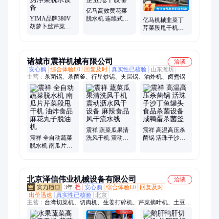
亿马高效黄花菜
YIMA品牌380V
脱水机 连续式全
亿马机械韭菜丁
胡萝卜丝芹菜丁
自动芹菜脱水线
芹菜段甩干机
全自动甩干机 中
食品企业甩干设
380V净菜脱水设
央厨房净菜脱水
备
备 维护便捷
设备
诸城市震祥机械有限公司
洽谈
安心购
综合体验L0
回复及时
真实性已核验
山东潍坊
主营：
杀菌锅、杀菌釜、行星炒锅、夹层锅、油炸机、卤煮锅
震祥 蔬菜瓜果清
震祥 高温高压杀
震祥 全自动蔬菜
洗风干机 震动沥
菌锅 活珠子沙丁
脱水机 南瓜片芹
水风干设备 麻辣
鱼罐头食品杀菌
菜段甩干机 油炸
食品风干流水线
设备 咸鸭蛋杀菌
食品麻花丸子脱
釜
油机
北京泽信伟业机械设备有限公司
洽谈
3年
档
安心购
综合体验L0
回复及时
出价迅速
真实性已核验
北京
主营：
台湾切菜机、切肉机、生姜打碎机、芹菜摘叶机、土豆清
洗去皮机、馅料搅拌机、熟肉切片机、胡萝卜削皮机、白菜切根