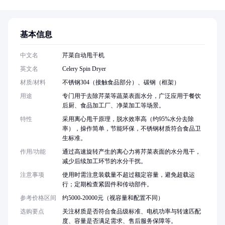
基本信息
中文名
芹菜自动甩干机
英文名
Celery Spin Dryer
材质/材料
不锈钢304（接触食品部分）、碳钢（框架）
用途
专门用于去除芹菜等蔬菜表面水分，广泛应用于餐饮
后厨、食品加工厂、净菜加工等场景。
特性
采用离心甩干原理，脱水效率高（约95%水分去除
率），操作简单，节能环保，不锈钢材质符合食品卫
生标准。
作用/功能
通过高速旋转产生的离心力将芹菜表面的水分甩干，
减少后续加工环节的水分干扰。
注意事项
使用时需注意装载量不超过额定容量，避免超载运
行；定期检查紧固件和传动部件。
参考价格区间
约5000-20000元（视容量和配置不同）
选购要点
关注材质是否符合食品级标准、电机功率与转速匹配
度、容量是否满足需求、售后服务保障等。