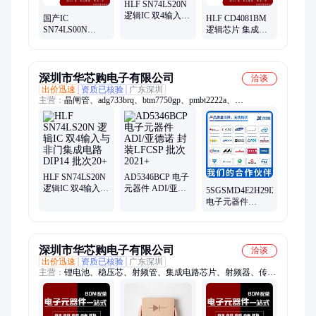
HLF SN74LS20N
逻辑IC 双4输入与
国产IC
HLF CD4081BM
非门集成电路
SN74LS00N
逻辑芯片 集成电
DIP14 批次20+
DIP14 2输入端四
路 电子元器件
与非门 现货 批次
SOP14 批次22+
24+
深圳市华芯购电子有限公司
洽谈
出价迅速
资质已核验
广东深圳
主营：
晶闸管、adg733brq、btm7750gp、pmbt2222a、
adg202abq、max232cse、lmv321m5x、vr1.25-4m、ad8326are、
mx23a34xf、hsmp-3862、bv-3304p8、74hc4051n、锂电池、
lt1956egn、bv-d503za、电脑板、芯片封、封装bga、1355081-1、
三级管、ad7495arm、ad5346bcp、tc7sg17fu、rt4531wsc
HLF SN74LS20N
AD5346BCP 电子
逻辑IC 双4输入与
元器件 ADI/亚德
5SGSMD4E2H29I2LG
非门集成电路
诺 封装LFCSP 批
电子元器件
DIP14 批次20+
次2021+
INTEL 封装780-
BBGA 批次24+
深圳市华芯购电子有限公司
洽谈
出价迅速
资质已核验
广东深圳
主营：
锂电池、稳压芯、射频管、集成电路芯片、射频器、传声
器、电源稳、bom配单、电子料、比较器、功分器、驱动板、存
储器、均衡器、触发器、缓冲器、继电器、解码器、二极管、三
极管、电容电阻、电源、传感器、MOS管