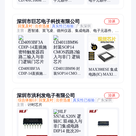
CD74ACT00M 电
子元器件
电子元器件
子元器件 TI 批次
PANASONIC/松
MURATA/村田 封
16+
下 封装SMD 批次
装SMD 批次18+
10+
深圳市巨芯电子科技有限公司
洽谈
回复及时
出价迅速
真实性已核验
广东深圳
主营：
恩智浦、英飞凌、德州仪器、集成电路、电子元器件、Ic
芯片、ST
CD4093BF3A
CD4011BM96 封
MAX398ESE 集成
CDIP-14直插施密
装SOP14 CMOS
电路(IC) MAXIM
特触发器四路二
四路2输入与非门
封装SOP16 批次
输入与非门逻辑
逻辑芯片
1120
门芯片
深圳市洪利发电子有限公司
洽谈
综合体验L0
回复及时
出价迅速
真实性已核验
广东深圳
主营：
计时芯片