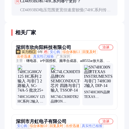
CD4093BD和74HC系列哪个更好？
问
CD4093BD电压范围更宽但速度较慢(74HC系列传播
延迟约10ns)。需要高速逻辑选74HC，宽电压或高抗
噪应用选CD4093BD。
相关厂家
深圳市欣向阳科技有限公司
洽谈
6年
档
安心购
综合体验L1
回复及时
出价迅速
真实性已核验
广东深圳
主营：
继电器、ir中国授权、频率合成器、ad8532ar放大器、
ad828arz放大器、ad829jrz放大器、ad8532arz放大器、op42gsz精
密运放、ad712jrz精密运放、hmc326ms8ge放大器、op162gsz精密
运放、ad818arz放大器、ad8031arz放大器、ad8058arz放大器、
ad8001arz放大器、ad8307arz放大器、ad8651armz放大器、
ad8099ardz放大器、ad8534aruz放大器、ad706jr通用运放、
op90gpz通用运放、ad8417brmz放大器、op07csz精密运放、
SN74HC00N品牌
74HC1G00GV 125
MC74LCX00DTR2G
TEXAS
op490gsz通用运放、ad848jrz通用运放
HC系列 2输入 与
品牌ON
INSTRUMENTS
非门 2路输入 SC-
SEMICONDUCTOR
与非门 74HC00 2
74A-5 批次25+
芯片 四路与非门
输入 DIP-14
2输入 TSSOP-14
深圳市月虹电子有限公司
洽谈
安心购
综合体验L0
回复及时
出价迅速
真实性已核验