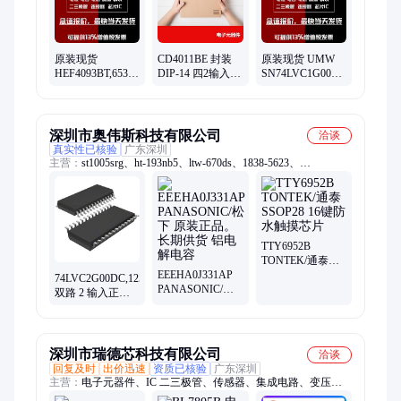
原装现货
CD4011BE 封装
原装现货 UMW
HEF4093BT,653
DIP-14 四2输入与
SN74LVC1G00DBVR
封装 SOIC-14 四
非门 逻辑芯片 电
封装SOT-23-5 2输
路2输入与非门施
子元器件
入与非门逻辑芯
密特触发器
片
深圳市奥伟斯科技有限公司
洽谈
真实性已核验
广东深圳
主营：
st1005srg、ht-193nb5、ltw-670ds、1838-5623、
smk1625fj、rs321bkxf、jm2633dn6、tlp521-gb、il2904edt、
rs2166xf5、开发板、fqpf5n65c、锂电池、igp50n60t、hx3033-
ae、电源收、il33193dt、dtc143zsa、gs6004-sr、m51995afp、
rc60r080f、aoz8844dt、gs3005-mr、080510r5%、mbi5034gf
TTY6952B
TONTEK/通泰
EEEHA0J331AP
SSOP28 16键防水
74LVC2G00DC,125
PANASONIC/松
触摸芯片
双路 2 输入正与
下 原装正品。长
非门 一站式配单
期供货 铝电解电
容
深圳市瑞德芯科技有限公司
洽谈
回复及时
出价迅速
资质已核验
广东深圳
主营：
电子元器件、IC 二三极管、传感器、集成电路、变压
器、SMT、连接器、电容电阻、芯片