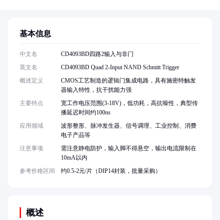
基本信息
中文名
CD4093BD四路2输入与非门
英文名
CD4093BD Quad 2-Input NAND Schmitt Trigger
概述定义
CMOS工艺制造的逻辑门集成电路，具有施密特触发
器输入特性，抗干扰能力强
主要特点
宽工作电压范围(3-18V)，低功耗，高抗噪性，典型传
播延迟时间约100ns
应用领域
波形整形、脉冲发生器、信号调理、工业控制、消费
电子产品等
注意事项
需注意静电防护，输入脚不得悬空，输出电流限制在
10mA以内
参考价格区间
约0.5-2元/片（DIP14封装，批量采购）
概述