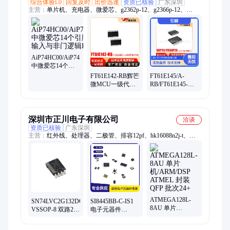
综合体验L0
回复及时
出价迅速
资质已核验
广东深圳
主营：
单片机、充电器、微爱芯、g2362p-12、g2366p-12、
g2363m-12、流芯片、二极管、触摸mcu、驱动管、psr电源、氮
化镓、案子包、控制器、适配器、茶炉板、离芯片、放大器、
ft8400-rt、定时器、风扇灯、存储器、温度表、ft8443ada、存储
容
AiP74HC00/AiP74HCT00
中微爱芯14个引
脚4路2输入与非
FT61E142-RB辉芒
FT61E145/A-
门逻辑IC芯片
微MCU一级代理
RB/FT61E145-
12位ADC+UART
TRB辉芒微20个引
单片机FT61E142
脚12bit AD型8位
升级版
MCU现货
深圳市正川电子有限公司
洽谈
资质已核验
广东深圳
主营：
红外线、处理器、二极管、排容12pf、hk16088n2j-t、
hk1608r27j-t、hk160812nj-t、hk100527nj-t、hk160822nj-t、排电
容、电磁炉、整流桥、电容15pf、排容10pf、电感75nh、
hk1005r15j-t、hk16083n3s-t、hk10057n5j-t、贴片光耦、
hk100556nj-t、hk100515nj-t、hk1608r18j-t、输出光电、
hk10056n8j-t、线性稳压
ATMEGA128L-
SN74LVC2G132DCUR
SI8445BB-C-IS1
8AU 单片
VSSOP-8 双路2输
电子元器件
机/ARM/DSP
入与非门芯片
Silicon Labs 封装
ATMEL 封装QFP
SOP16 批次1066+