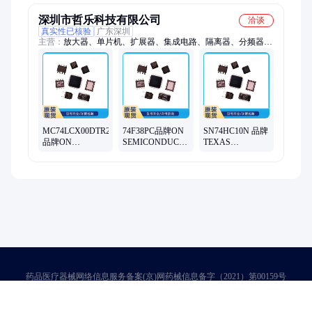
批次24+
深圳市哲乐科技有限公司
洽谈
真实性已核验
广东深圳
主营：
放大器、单片机、扩展器、集成电路、隔离器、分频器、
收发器、控制器、比较器、三极管、寄存器、热管理、转换器、
可控硅、驱动器、计数器、wifi模块、pca9548apwr、场效应管、
授权代理、电压基准、存储芯片、电池管理、电源芯片
MC74LCX00DTR2G
74F38PC品牌ON
SN74HC10N 品牌
品牌ON
SEMICONDUCTOR
TEXAS
SEMICONDUCTOR
逻辑芯片 与非门
INSTRUMENTS
芯片 四路与非门
74F38 4路2输入
与非门 74HC10 3
2输入 TSSOP-14
DIP14
输入 2V至6V
DIP-14
药品医疗器械网络信息服务备案(京)网药械信息备字（2021）第00159号
京ICP证030173号
京公网安备11000002000001号