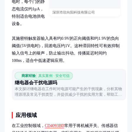
电时，每个门的静
态电流仅约1μA，
深圳市欣向阳科技有限公司
特别适合电池供电
设备。

其施密特触发器输入具有约0.9V的正向阈值和约1.9V的负向
阈值(5V供电时)，回差电压约1V。这种滞回特性可有效抑制
输入信号上的噪声，防止输出抖动。传播延迟时间约
100ns，适合中低速逻辑应用。
商家经验
真实案例 · 安全可信
继电器会干扰电源吗
本文探讨继电器在工作时对电源可能产生的干扰现象，分析其物
理原理及常见干扰类型，并提供减少干扰的实用方案，帮助工程
师优化电路设计。
应用领域
在工业控制领域，
CD4093BD
常用于将机械开关、传感器信