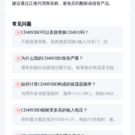
建议通过正规代理商采购，避免买到翻新或假冒产品。
常见问题
CD4093BD可以直接替换CD4011吗？
问
不能直接替换。虽然都是四路2输入与非门，但
CD4093BD具有施密特触发器特性，阈值电压不同。
在时序要求严格的电路中替换可能导致功能异常。
为什么我的CD4093BD发热严重？
问
通常由输出短路或过载引起。检查输出电流是否超过
10mA，或者输出端是否直接驱动了大容性负载。也
可能是电源电压超出范围导致。
如何计算CD4093BD构成的振荡器频率？
问
当用作多谐振荡器时，频率≈1/(1.2RC)。例如10kΩ电
阻配100nF电容，频率约833Hz。实际应用中建议用示
波器校准，因器件参数存在离散性。
CD4093BD能耐受多高的输入电压？
问
绝对最大额定值为VDD+0.5V。例如5V供电时，输入
电压不应超过5.5V，否则可能损坏内部保护二极管。
负电压不应低于-0.5V。