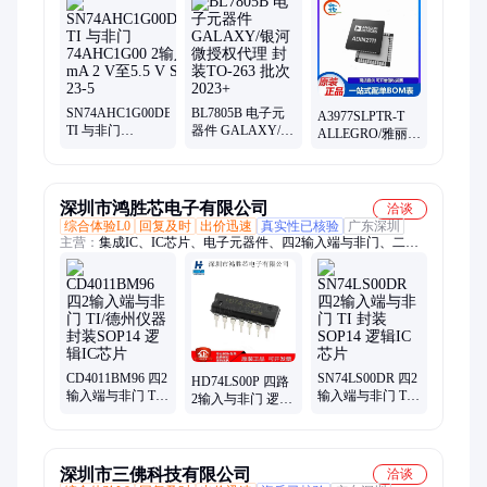
SN74AHC1G00DBVR
BL7805B 电子元
A3977SLPTR-T
TI 与非门
器件 GALAXY/银
ALLEGRO/雅丽高
74AHC1G00 2输
河微授权代理 封
TSSOP 24+ 集成
入 8 mA 2 V至5.5
装TO-263 批次
电路代理电子元
V SOT-23-5
2023+
器件
深圳市鸿胜芯电子有限公司
洽谈
综合体验L0
回复及时
出价迅速
真实性已核验
广东深圳
主营：
集成IC、IC芯片、电子元器件、四2输入端与非门、二三
极管
CD4011BM96 四2
SN74LS00DR 四2
HD74LS00P 四路
输入端与非门 TI/
输入端与非门 TI
2输入与非门 逻辑
德州仪器 封装
封装SOP14 逻辑
芯片IC 直插DIP-
SOP14 逻辑IC芯
IC芯片
14
片
深圳市三佛科技有限公司
洽谈