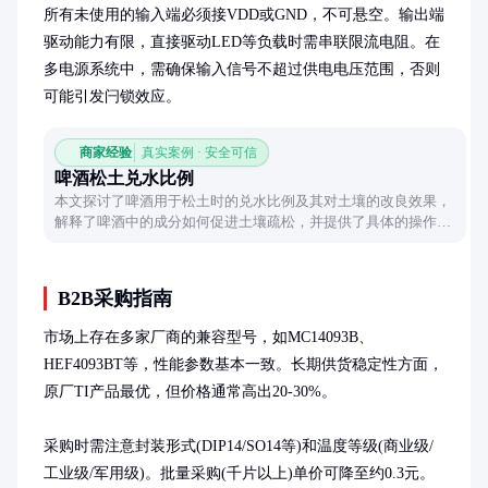
所有未使用的输入端必须接VDD或GND，不可悬空。输出端
驱动能力有限，直接驱动LED等负载时需串联限流电阻。在
多电源系统中，需确保输入信号不超过供电电压范围，否则
可能引发闩锁效应。
商家经验
真实案例 · 安全可信
啤酒松土兑水比例
本文探讨了啤酒用于松土时的兑水比例及其对土壤的改良效果，
解释了啤酒中的成分如何促进土壤疏松，并提供了具体的操作建
议和注意事项。
B2B采购指南
市场上存在多家厂商的兼容型号，如MC14093B、
HEF4093BT等，性能参数基本一致。长期供货稳定性方面，
原厂TI产品最优，但价格通常高出20-30%。

采购时需注意封装形式(DIP14/SO14等)和温度等级(商业级/
工业级/军用级)。批量采购(千片以上)单价可降至约0.3元。