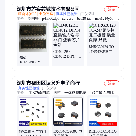
深圳市芯客芯城技术有限公司
洽谈
综合体验L0
出价迅速
真实性已核验
广东深圳
主营：
晶闸管、p4nk60zfp、贴片esd、bav20-tap、msc1210y5、
tra1-0521、mpxm2102a、attiny24v、iso3086dw、485模块、稳压
管、保护管、电容smd、485bsop-8、can隔离、dip贴片、
nme0515dc、稳压芯、5cc包装、收发机、ad8616arz、tssop14ic、
放大器、射频管、定时器
RHRG30120 TO-
CD4012BE
247超快恢复二极
CD4012 DIP14 直
管 质量保障 只做
供应
插输入端与非门
HCF4049BEY四2
逻辑芯片 全新
输入与非门 家电
驱动存储放大集
成电路
深圳市福田区振兴升电子商行
洽谈
真实性已核验
广东深圳
主营：
TDK功率电感、线艺、一体成型电感、4路二输入与非
门、绕线电感、村田、连接器、MURATA
4路二输入与非门
EXC34CQ900U 电
DE1B3KX101KA4BPO1F