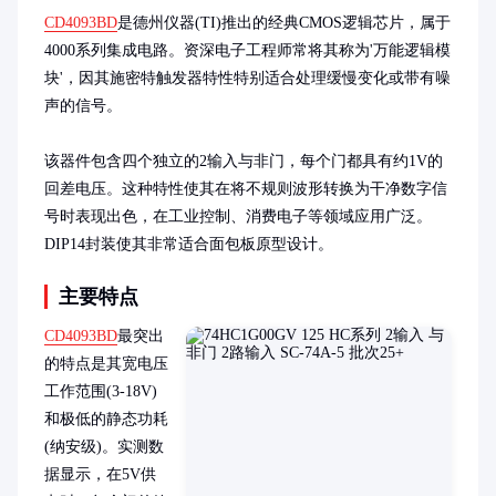
CD4093BD
是德州仪器(TI)推出的经典CMOS逻辑芯片，属于
4000系列集成电路。资深电子工程师常将其称为'万能逻辑模
块'，因其施密特触发器特性特别适合处理缓慢变化或带有噪
声的信号。

该器件包含四个独立的2输入与非门，每个门都具有约1V的
回差电压。这种特性使其在将不规则波形转换为干净数字信
号时表现出色，在工业控制、消费电子等领域应用广泛。
DIP14封装使其非常适合面包板原型设计。
主要特点
CD4093BD
最突出
的特点是其宽电压
工作范围(3-18V)
和极低的静态功耗
(纳安级)。实测数
据显示，在5V供