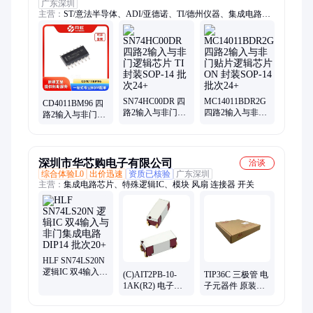
广东深圳
主营：
ST/意法半导体、ADI/亚德诺、TI/德州仪器、集成电路、
NXP/恩智浦、ON/安森美
SN74HC00DR 四
MC14011BDR2G
CD4011BM96 四
路2输入与非门逻
四路2输入与非门
路2输入与非门通
辑芯片 TI 封装
贴片逻辑芯片 ON
用逻辑门芯片 TI
SOP-14 批次24+
封装SOP-14 批次
封装SOP-14 批次
24+
24+
深圳市华芯购电子有限公司
洽谈
综合体验L0
出价迅速
资质已核验
广东深圳
主营：
集成电路芯片、特殊逻辑IC、模块 风扇 连接器 开关
HLF SN74LS20N
逻辑IC 双4输入与
(C)AIT2PB-10-
TIP36C 三极管 电
非门集成电路
1AK(R2) 电子元
子元器件 原装现
DIP14 批次20+
器件 JST 封装N/A
货 封装TO220 批
批号19+
次24+