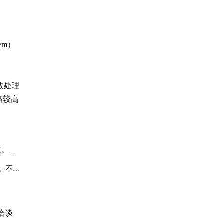
/m）
时效处理
格较高
复。平
、不生
洽谈