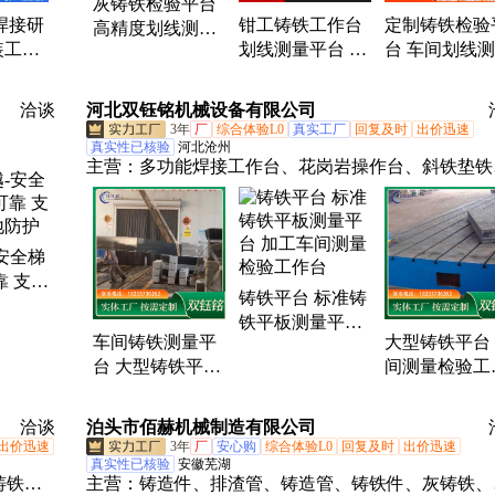
灰铸铁检验平台
铸件
焊接研
钳工铸铁工作台
定制铸铁检验
高精度划线测量
装工作
划线测量平台 测
台 车间划线
平台 防震耐磨工
高钳工
量平板 车间基准
平台 加厚耐
业装配基准平台
台
铸铁台
密检测平台
洽谈
河北双钰铭机械设备有限公司
3年
厂
综合体验L0
真实工厂
回复及时
出价迅速
真实性已核验
河北沧州
主营：
多功能焊接工作台、花岗岩操作台、斜铁垫铁
铸铁平台、大理石平台、检验平台、划线平台、三位
性平台、三维柔性焊接平台、花岗岩检验平台、铸铁
验平台、焊接铸铁平台、重型检验铸铁平台、大理石
安全梯
验平台、T型槽装配平台、大理石测量平台、铸铁划
靠 支持
铸铁平台 标准铸
台、花岗岩测量平板、T型槽平台、铸铁焊接工作台、
防护
铁平板测量平台
级大理石平台、高精度铸铁工作台、重型装配平板、
车间铸铁测量平
大型铸铁平台
加工车间测量检
铁块
台 大型铸铁平台
间测量检验工
验工作台
试验工作台 大理
台 强度高承
石工作平台
好
洽谈
泊头市佰赫机械制造有限公司
出价迅速
3年
厂
安心购
综合体验L0
回复及时
出价迅速
真实性已核验
安徽芜湖
铸铁平
主营：
铸造件、排渣管、铸造管、铸铁件、灰铸铁、