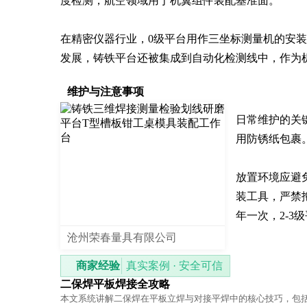
度检测，航空领域用于机翼组件装配基准面。

在精密仪器行业，0级平台用作三坐标测量机的安
发展，铸铁平台还被集成到自动化检测线中，作为
维护与注意事项
日常维护的关
用防锈纸包裹
放置环境应避
装工具，严禁
年一次，2-3
沧州荣春量具有限公司
商家经验
真实案例 · 安全可信
二保焊平板焊接全攻略
本文系统讲解二保焊在平板立焊与对接平焊中的核心技巧，包