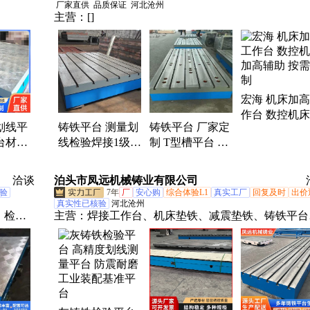
厂家直供
品质保证
河北沧州
主营：
[]
宏海 机床加
作台 数控机
划线平
铸铁平台 测量划
铸铁平台 厂家定
高辅助 按需
台材质
线检验焊接1级精
制 T型槽平台 高
30 铸铁
度平台 可定制大
精度 可定制 质保
来图加
型重型
一年
洽谈
泊头市凤远机械铸业有限公司
验
7年
厂
安心购
综合体验L1
真实工厂
回复及时
出价
真实性已核验
河北沧州
、检测
主营：
焊接工作台、机床垫铁、减震垫铁、铸铁平台
工装夹
铸铁平板、铸铁工作台、铸铁装配平台、铸铁检测平
铁弯
台、铸铁研磨平台、铸铁铆焊平台、焊接平台、检验
、机床
台、铸铁试验平台、火工平台、大理石平台、试验平
数控机
台、钳工平台、铸铁地轨、铸铁地板、三维焊接平台
型槽平台、装配平台、大理石平板、大理石构件、机