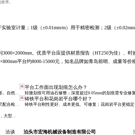
与效率。
实验室计量；1级（±0.01mm/m）用于精密检测；2级（±0.02mm
3000×2000mm。优质平台应提供材质报告（HT250为佳）、
800mm平台约8000-15000元，知名品牌如青岛前哨、成量等价
问
平台工作面出现划痕怎么办？
形。自然时
轻微划痕可用油石修整；深度超过0.05mm的划痕需专业修
问
铸铁平台和花岗岩平台哪个好？
缩短到几十
时应避免硬物撞击，测量前清洁工件底部。
尺配合检
铸铁平台刚性更好、成本更低、可修复；花岗岩平台更稳定
锈但脆性大。一般车间用铸铁，计量室多用花岗岩。
），大型平
洽谈
泊头市宏海机械设备制造有限公司