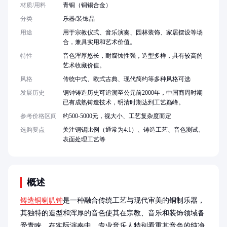
材质/用料
青铜（铜锡合金）
分类
乐器/装饰品
用途
用于宗教仪式、音乐演奏、园林装饰、家居摆设等场
合，兼具实用和艺术价值。
特性
音色浑厚悠长，耐腐蚀性强，造型多样，具有较高的
艺术收藏价值。
风格
传统中式、欧式古典、现代简约等多种风格可选
发展历史
铜钟铸造历史可追溯至公元前2000年，中国商周时期
已有成熟铸造技术，明清时期达到工艺巅峰。
参考价格区间
约500-5000元，视大小、工艺复杂度而定
选购要点
关注铜锡比例（通常为4:1）、铸造工艺、音色测试、
表面处理工艺等
概述
铸造铜喇叭钟
是一种融合传统工艺与现代审美的铜制乐器，
其独特的造型和浑厚的音色使其在宗教、音乐和装饰领域备
受青睐。在实际演奏中，专业音乐人特别看重其音色的纯净