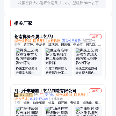
根据空间大小选择合适尺寸，小户型建议30cm以下；
考虑与装修风格的协调性；优先选择带有吉祥图案或
文字的产品，既美观又寓意美好。
相关厂家
苍南禅缘金属工艺品厂
洽谈
综合体验L0
回复及时
出价迅速
真实性已核验
浙江温州
主营：
聚宝炉、香炉鼎、玻璃钢、铜云板、铜油灯、喇叭口、铜
大钟、冬瓜钟、铸铜带、铜香炉、铜风铃、铁香炉、铁宝塔、古
宫鼎、税务局、纸钱炉、焚纸炉、司法局、元宝炉、故宫鼎、烧
纸炉、蜡烛亭、寺庙铁、观音菩萨、铸铁香炉
禅缘工艺供应禅
供应寺庙禅院大
禅缘工艺供应佛
寺庵堂大殿内铸
殿祈福学校工地
寺道观大殿内警
造铜喇叭钟订制
铜喇叭钟图案
示铜喇叭钟订做
河北千丰雕塑工艺品制造有限公司
洽谈
5年
厂
安心购
综合体验L0
回复及时
出价迅速
真实性已核验
河北保定
主营：
铜雕、动物铜雕、铜鼎、铜浮雕、青铜鼎、铜佛像、铜
缸、铜大缸、铜钟、铜狮子、铜麒麟、铜牛、铜马、铜香炉、铜
塔刹、铜大象、纯铜关公像、仿古青铜浑天仪、铸铜牛、铸铜西