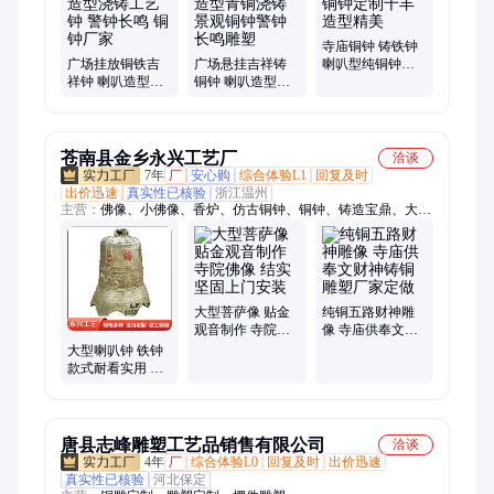
门豹雕塑、纯铜空脸雕塑、纯铜铸造雄狮雕塑、铸铁雕塑、百福
缸、动物雕塑
寺庙铜钟 铸铁钟
广场挂放铜铁吉
广场悬挂吉祥铸
喇叭型纯铜钟定
祥钟 喇叭造型浇
铜钟 喇叭造型青
制千丰造型精美
铸工艺钟 警钟长
铜浇铸景观铜钟
鸣 铜钟厂家
警钟长鸣雕塑
苍南县金乡永兴工艺厂
洽谈
7年
厂
安心购
综合体验L1
回复及时
出价迅速
真实性已核验
浙江温州
主营：
佛像、小佛像、香炉、仿古铜钟、铜钟、铸造宝鼎、大型
铜香炉、铸铜佛像观、宝鼎、万佛墙、骨灰存放架、供桌、等等
法器、焚经炉、千佛灯、牌匾、牌位、宝塔香炉、七层宝塔香
炉、十八罗汉雕像、佛像菩萨、玻璃钢观音、六十甲子、地藏
王、寺院地藏王
大型菩萨像 贴金
纯铜五路财神雕
观音制作 寺院佛
像 寺庙供奉文财
像 结实坚固上门
神铸铜雕塑厂家
大型喇叭钟 铁钟
安装
定做
款式耐看实用 采
用煤生铁为原材
料
唐县志峰雕塑工艺品销售有限公司
洽谈
4年
厂
综合体验L0
回复及时
出价迅速
真实性已核验
河北保定