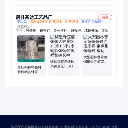
铜警钟吉祥钟
酒店大厅铜鼎摆
世隆 公园景区摆
件 仿古司母戊鼎
放 品种多样
唐县富达工艺品厂
洽谈
安心购
综合体验L3
回复及时
出价迅速
真实性已核验
河北保定
主营：
铸铁鹿、铸铁缸、关公摆件、铜香炉、纯铜佛像、寺院铜
铃铛挂件、人物雕塑、景观摆件、雕塑摆件
大型园林警示黄
铸造寺院庙铸铁
铜铜钟寺庙宗祠
大钟景区1.5米1.8
喇叭形铸铜钟 富
寺庙铜钟铸铁钟
米2米喇叭铸铜钟
达
警钟喇叭钟宗祠
祈福警钟长鸣
景区祠堂大钟撞
钟 富达
药品医疗器械网络信息服务备案(京)网药械信息备字（2021）第00159号