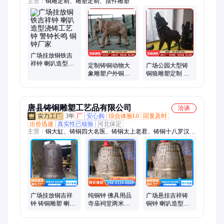
主营：
铜雕定制、雕塑定制、摆件雕塑
广场挂放铜铁吉
祥钟 喇叭造型浇
定制铸铜动物大
广场公园大型铸
铸工艺钟 警钟长
象雕塑户外铜大
铜狼雕塑定制 动
鸣 铜钟厂家
象吸水象公司银
物铜雕加工厂园
行开业金属象摆
林景观铜雕狼
件
唐县铸铜雕塑工艺品有限公司
洽谈
3年
厂
安心购
综合体验L0
回复及时
出价迅速
真实性已核验
河北保定
主营：
铜大缸、铸铜四大名医、铸铜太上老君、铸铜十八罗汉、
铸铜李时珍像、铸铜华佗像、铸铜孔子像、铸铜老子像、铜鼎、
铜钟、铜香炉、铜牛、铜马、铜狮子、铜麒麟、铜关公、铜佛
像、铜大象、铜塔刹、铜文昌塔、铜舍利塔、铜浮雕、铸铜马拉
车、精工纯铜浑天仪、城市雕塑
广场挂放铜吉祥
纯铜钟 佛具用品
广场悬挂吉祥铸
钟 铸铜雕塑 喇叭
寺庙祠堂两米喇
铜钟 喇叭造型青
造型浇铸工艺钟
叭钟 单位警示铸
铜浇铸景观铜钟
警钟长鸣
铜钟
警钟长鸣雕塑