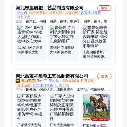
河北志彪雕塑工艺品制造有限公司
洽谈
安心购
综合体验L0
回复及时
出价迅速
真实性已核验
河北保定
主营：
铜大缸、铜雕、铜鼎、铜钟、铜狮子、铜牛、铜马、铜麒
麟
1.2米1.8米寺庙青
青铜钟 寺庙喇叭
铜钟 学校大型刻
大铜钟 刻字警示
志彪铜雕香炉厂
字喇叭铁中冬瓜
钟定制 志彪铜雕
家 铸造陵园烧纸
大钟
厂
炉 36公分口径龙
纹圆形铜香炉
河北昌宝祥雕塑工艺品制造有限公司
洽谈
5年
厂
安心购
综合体验L0
回复及时
出价迅速
真实性已核验
山西长治
主营：
铜佛像、铜鼎仿古、纯铜鼎摆件、工艺品、佛像雕塑、墙
壁墙面
厂家供应大型纯
厂家大型纯铜钟
厂家纯铜大将军