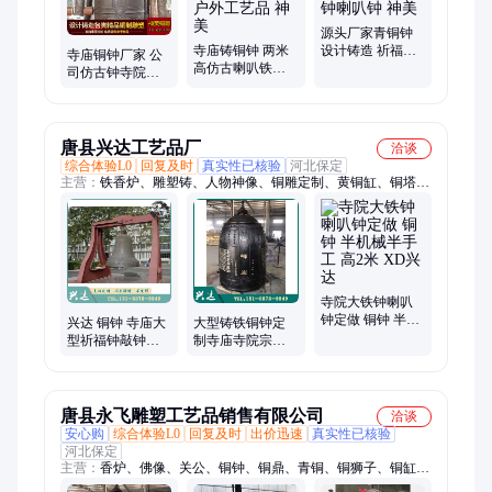
源头厂家青铜钟
寺庙铸铜钟 两米
设计铸造 祈福铜
寺庙铜钟厂家 公
高仿古喇叭铁钟
钟摆件定做大型
司仿古钟寺院大
冬瓜形 景区大钟
铸铁钟喇叭钟 神
铁钟挂式喇叭纯
摆件户外工艺品
美
铜冬瓜警钟 神美
神美
唐县兴达工艺品厂
洽谈
综合体验L0
回复及时
真实性已核验
河北保定
主营：
铁香炉、雕塑铸、人物神像、铜雕定制、黄铜缸、铜塔
刹、铜佛塔、铜人物、铜狮子、铜香炉、铜塔顶、铜佛像、铜雕
人物、香炉铸造、圆形铜鼎、铜麒麟、故宫铜狮、伟人铜雕、铜
牛制作、铜牛、铜钟、公园雕塑、人物雕塑、故宫缸、华尔街牛
寺院大铁钟喇叭
钟定做 铜钟 半机
兴达 铜钟 寺庙大
大型铸铁铜钟定
械半手工 高2米
型祈福钟敲钟厂
制寺庙寺院宗祠
XD兴达
家 1.5米喇叭造型
喇叭钟警示钟2米
可定制
高
唐县永飞雕塑工艺品销售有限公司
洽谈
安心购
综合体验L0
回复及时
出价迅速
真实性已核验
河北保定
主营：
香炉、佛像、关公、铜钟、铜鼎、青铜、铜狮子、铜缸、
铜牛、铜鹿、铜马、紫铜、铜人、观音像、如来佛像、人物雕