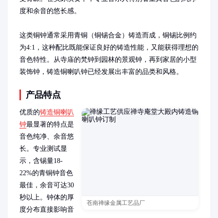
度和余音的悠长感。

这类铜钟通常采用青铜（铜锡合金）铸造而成，铜锡比例约
为4:1，这种配比既能保证良好的铸造性能，又能获得理想的
音色特性。从寺庙的梵钟到园林的景观钟，再到家居的小型
装饰钟，铸造铜喇叭钟已经发展出丰富的品类和风格。
产品特点
优质的
铸造铜喇叭
钟
最显著的特点是
音色纯净、余音悠
长。专业测试显
示，含锡量18-
22%的青铜钟音色
最佳，余音可达30
秒以上。钟体的厚
苍南禅缘金属工艺品厂
度分布直接影响音