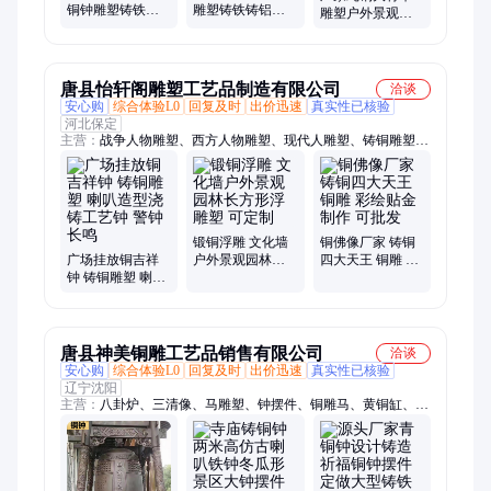
铜钟雕塑铸铁铸
雕塑铸铁铸铝光
雕塑户外景观广
铝庙宇喇叭钟户
面喇叭乐钟户外
场园林寺庙名将
外广场仿青铜 钟
景观广场铸铜钟
大型铜大将军摆
摆件
摆件
件
唐县怡轩阁雕塑工艺品制造有限公司
洽谈
安心购
综合体验L0
回复及时
出价迅速
真实性已核验
河北保定
主营：
战争人物雕塑、西方人物雕塑、现代人雕塑、铸铜雕塑、
铜大象、铜狮子、铜财神、铜弥勒、铜十八罗汉、铜西方三圣、
铜观音、铜文殊普贤、铜四大天王、铜关公、铜如来、铜貔貅、
铜浮雕、铜马、铜香炉、铜雕大象、黄铜大象、青铜关公、定制
铜关公、铜雕塑、孔子雕塑
锻铜浮雕 文化墙
铜佛像厂家 铸铜
广场挂放铜吉祥
户外景观园林长
四大天王 铜雕 彩
钟 铸铜雕塑 喇叭
方形浮雕塑 可定
绘贴金制作 可批
造型浇铸工艺钟
制
发
警钟长鸣
唐县神美铜雕工艺品销售有限公司
洽谈
安心购
综合体验L0
回复及时
出价迅速
真实性已核验
辽宁沈阳
主营：
八卦炉、三清像、马雕塑、钟摆件、铜雕马、黄铜缸、铜
大缸、铜金龙、铸铁钟、铜编钟、铜塔尖、铜狮子、铜香炉、铜
雕牛、铜马摆件、小型铜缸、铜雕定制、神美铜雕、四方鼎、装
饰品、工艺品、浑天仪、圆形香炉、广场雕塑、动物摆件