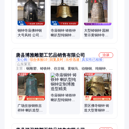
塑、城市雕塑、浮雕、铸铁、铸铝、弥勒佛、动物雕塑
铜钟寺庙佛钟铜
寺庙铜钟 铸铁钟
大型铸铜钟 园林
大号风铃 公司上
喇叭型纯铜钟定
警示黄铜钟寺庙
市钟编钟铁警钟
制 永飞铜雕塑厂
寺院宗祠钟喇叭
广口喇叭钟
形铜钟永飞
唐县博雅雕塑工艺品销售有限公司
洽谈
安心购
综合体验L0
回复及时
出价迅速
真实性已核验
山东莱芜
主营：
铜雕塑、铸铁钟、仿古铜、黄铜马、动物铜、纯铜钟、铜
圆鼎、铜浮雕、铜方鼎、铜关公、风水铜、铜香炉、铜麒麟、故
宫铜、铜雕鹿、景区铜、铸铜钟、铜水缸、铜观音、荷花铜、铜
雕缸、铜貔貅、铸铜鼎、纯铜鼎、车雕塑
寺庙铜钟 铸铁钟
喇叭型纯铜钟定
制博雅造型精美
广场挂放铜铁吉
景区佛寺铜钟 铸
祥钟 喇叭造型浇
造大型青铜钟 铸
铸工艺钟 警钟长
铁钟雕塑 纯铜喇
鸣 铜钟厂家
叭钟