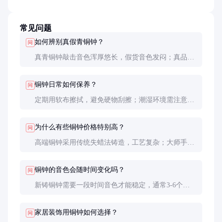
常见问题
如何辨别真假青铜钟？
问
真青铜钟敲击音色浑厚悠长，假货音色发闷；真品表
面有自然氧化层，新打磨处呈金黄色；还可通过专业
材质检测确认铜锡比例。
铜钟日常如何保养？
问
定期用软布擦拭，避免硬物刮擦；潮湿环境需注意防
锈；长期不使用时建议包裹防尘布；切勿使用酸性清
洁剂。
为什么有些铜钟价格特别高？
问
高端铜钟采用传统失蜡法铸造，工艺复杂；大师手工
调音耗时费力；还可能使用贵金属进行表面装饰，这
些都会显著增加成本。
铜钟的音色会随时间变化吗？
问
新铸铜钟需要一段时间音色才能稳定，通常3-6个月
后达到最佳状态。之后音色变化很缓慢，百年古钟仍
能保持良好音质。
家居装饰用铜钟如何选择？
问