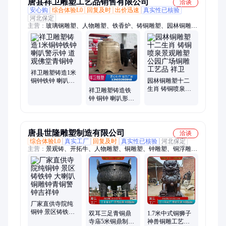
唐县祥卫雕塑工艺品销售有限公司
洽谈
安心购
综合体验L0
回复及时
出价迅速
真实性已核验
河北保定
主营：
玻璃钢雕塑、人物雕塑、铁香炉、铸铜雕塑、园林铜雕、
城市铜雕塑、铜鼎、铜钟、铜缸、铜狮子、铜牛、铜佛像、铜浮
雕、铜香炉、铜雕工艺品、铜地雕、铜雕塑、铜马、铸铜香炉、
铜雕香炉、铜雕佛像、广场雕塑、不锈钢雕塑、动物雕塑、铸铁
香炉
祥卫雕塑铸造1米
铜钟铁钟 喇叭警
园林铜雕塑十二
示钟 道观佛堂青
生肖 铸铜喷泉景
祥卫雕塑铸造铁
铜钟
观雕塑 公园广场
钟 铜钟 喇叭形警
铜雕工艺品 祥卫
世钟 匠心制作来
图定制
唐县世隆雕塑制造有限公司
洽谈
综合体验L0
真实工厂
回复及时
真实性已核验
河北保定
主营：
景观铸、开拓牛、人物雕塑、铜雕塑、钟雕塑、铜浮雕、
铜雕像、铜宝鼎、铜貔貅、铸铜鼎、纯铜鼎、铸造铸、铜像制
造、铜马安装、旧故宫铜、铜雕摆件、纯铜摆件、铜钟铸造、铜
牛雕塑、菩萨铜像、铸铜铜雕、铸铜人物、精密铜缸、景观雕
塑、动物雕塑
厂家直供寺院纯
铜钟 景区铸铁钟
双耳三足青铜鼎
1.7米中式铜狮子
大喇叭铜雕钟青
寺庙5米铜鼎制作
神兽铜雕工艺品