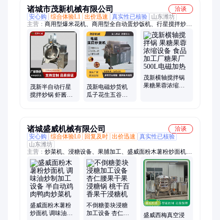
诸城市茂新机械有限公司
洽谈
安心购
综合体验L1
出价迅速
真实性已核验
山东潍坊
主营：
商用型爆米花机、商用型全自动蛋炒饭机、行星搅拌炒
锅、炒制机、蜂窝式连续卤煮锅、夹层锅、横轴搅拌炒锅、焯水
锅、小料车、半自动行星搅拌炒锅、压力蒸煮锅、卤煮锅、巴氏
杀菌流水线、多抓行星搅拌炒锅
茂新横轴搅拌锅
果糖果蓉浓缩设
茂新半自动行星
茂新电磁炒货机
备 食品加工厂糖
搅拌炒锅 虾酱果
瓜子花生五谷杂
果厂 500L电磁加
酱搅糕点月饼馅
粮坚果设备 食品
热
料炒料机 商用电
加工厂 100L电磁
磁
加热
诸城盛威机械有限公司
洽谈
安心购
综合体验L0
回复及时
出价迅速
真实性已核验
山东潍坊
主营：
炒菜机、浸糖设备、果脯加工、盛威面粉木薯粉炒面机、
蜜饯加工、爆米花加工、酱料炒制、底料炒制、预制菜炒制、骨
汤熬煮、肉类卤煮、底料加工、酱料加工、豆类蒸煮、蒸煮设
备、奶食品加工、奶皮子加工、奶豆腐加工、多爪炒锅、大容
量、刮边刮底、行星搅拌、高粘度物料炒制
盛威面粉木薯粉
不倒糖姜块浸糖
炒面机 调味油炒
加工设备 杏仁腰
盛威西梅真空浸