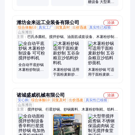
制加工设备 半自
果干果浸糖锅 桃
糖设备 大型果干
动鸡肉鸭肉炒菜
干百香果干浸糖
蒸煮浸糖锅 火棘
机
机
果沙棘果负压浸
糖机
潍坊金来运工业装备有限公司
洽谈
综合体验L0
真实工厂
回复及时
出价迅速
真实性已核验
山东潍坊
主营：
巴氏杀菌机、搅拌炒锅、油面筋成套设备、木薯粉炒制设
备、毛辊清洗去皮机、气泡清洗机、净菜加工设备、涡流清洗
机、预制菜加工设备、清洗风干流水线
全自动平底炒锅
木薯粉炒制设备
木薯粉炒锅 适用
木薯粉炒锅 可适
可可粉搅拌炒料
于面粉麦麸炒制
用于面粉麦麸炒
机
五谷杂粮豆沙馅
制 五谷杂粮豆沙
料炒料机
馅料炒面机
诸城盛威机械有限公司
洽谈
安心购
综合体验L0
回复及时
出价迅速
真实性已核验
山东潍坊
主营：
搅拌炒锅、行星炒锅、炒锅酱料、木薯粉炒制机、馅料搅
拌机、蜜饯果脯设备机器