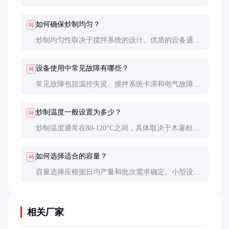
便，温度控制精准；燃气型加热速度快，适合大规模
生产。选择时需根据生产需求和能源供应情况决定。
如何确保炒制均匀？
问
炒制均匀性取决于搅拌系统的设计。优质的设备通常
采用多桨叶搅拌设计，确保粉质在炒制过程中充分翻
转。此外，定期检查搅拌桨的磨损情况也很重要。
设备使用中常见故障有哪些？
问
常见故障包括温控失灵、搅拌系统卡滞和电气故障
等。定期维护和正确操作可减少故障发生。出现故障
时应及时联系售后服务，避免自行拆修导致更大损
炒制温度一般设置为多少？
问
坏。
炒制温度通常在80-120°C之间，具体取决于木薯粉的
品种和加工要求。建议先进行小批量试验，确定最佳
温度后再进行大规模生产。
如何选择适合的容量？
问
容量选择应根据日均产量和批次需求确定。小型设备
适合实验室或小规模生产；大型设备适合工业化连续
生产。建议预留一定的产能余量，以应对生产高峰。
相关厂家