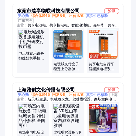
东莞市臻享物联科技有限公司
洽谈
安心购
综合体验L0
回复及时
出价迅速
真实性已核验
广东东莞
主营：
共享电池柜、共享换电柜、智能电池柜、嘉年华、共享换
电站、外卖骑手换电柜、电动车充电柜、汽车充电桩管理系统、
汽车充电桩小程序、共享充电桩、4G扫码支付盒子、新能源充
电桩管理平台、扫码支付模块、4G扫码控制器、扫码支付开关
控制器、智能支付盒子、扫码通电控制器、共享扫码支付系统、
扫码支付小程序、文审机专用支付盒子、共享扫码小程序、4G
电玩城娱乐设备
扫码模块、扫码支付控制器、充电桩、换电柜、电池柜
抓娃娃机手机扫
码支付投币器
电玩城支付盒子
共享电动自行车
稳定上分器脉冲
智能换电柜系统
信号支付模块继
自主研发平台系
电器控制游艺设
统
备
上海雅创文化传播有限公司
洽谈
安心购
综合体验L0
回复及时
出价迅速
真实性已核验
上海
主营：
航天/航空展、机械喷火龙、驾驶模拟器、商场室内电玩
设备、飞机启动、等灯光展、VR设备、巡游设备、仿真恐龙、
仿真昆虫、奥特曼演出巡展、IP展、水上乐园
商场室内电玩设
虚拟现实设备 VR