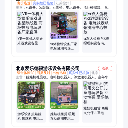
出价迅速
真实性已核验
江苏徐州
主营：
vr设备、5d影院、vr蛋椅、电玩设备、飞行模拟器、飞行
影院
VR一体机大型娱
vr双人蛋椅 VR虚
乐游戏设备星际
拟现实设备 电玩
vr体验馆设备厂家
战舰 商场投放电
城轰趴馆洗浴中
电玩城淘气堡星
玩设备厂家直供
心投放
际战场VR双人射
击设备
北京爱乐德福游乐设备有限公司
洽谈
综合体验L0
回复及时
出价迅速
真实性已核验
北京
主营：
娃娃机礼品机、咖啡拉机器人、冰激凌机器人、嘉年华、
AI拍照冰箱贴纪念币、抓钱机抽奖程序、趣味运动会项目、球幕
影院、报纸机拍报机、巧克力打印机、水上项目、充气城堡滑
梯、观光小火车车、蹦床、积木王国、海洋球池、儿童游戏机、
发电自行车、扭蛋机、穿越火线、运动赛道、VR设备
娃娃机租赁 商用
夹公仔儿童电玩
游乐设备抓娃娃
娃娃机租赁 暖场
设备 互动性强 爱
机 篮球机 电玩设
互动商用电玩设
乐德福
备租赁 互动休闲
备 投币礼品机 爱
游戏机租用
乐德福