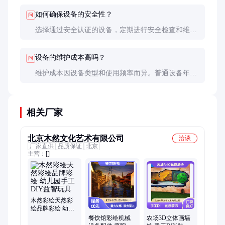
如何确保设备的安全性？
问
选择通过安全认证的设备，定期进行安全检查和维
护，操作人员需接受专业培训，确保设备在安全条件
下运行。
设备的维护成本高吗？
问
维护成本因设备类型和使用频率而异。普通设备年维
护成本约设备价格的5-10%，高端设备可能更高。选
择质量可靠的品牌可以降低维护频率和成本。
相关厂家
北京木然文化艺术有限公司
洽谈
厂家直供
品质保证
北京
主营：
[]
木然彩绘天然彩
绘品牌彩绘 幼儿
园手工DIY益智玩
餐饮馆彩绘机械
农场3D立体画墙
具