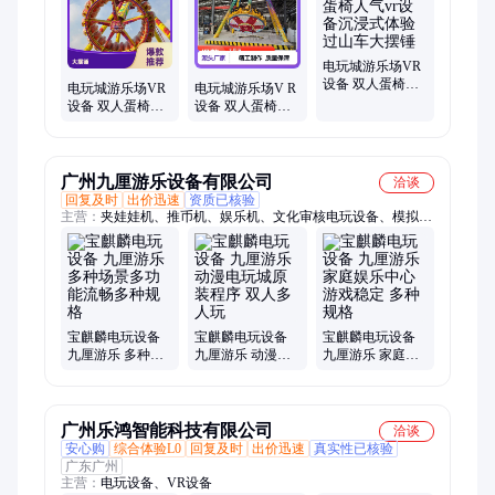
碟
电玩城游乐场VR
设备 双人蛋椅人
电玩城游乐场VR
电玩城游乐场V R
气vr设备沉浸式体
设备 双人蛋椅人
设备 双人蛋椅人
验过山车大摆锤
气vr设备沉浸式体
气VR设备沉浸式
验过山车大摆锤
体验过山车大摆
锤
广州九厘游乐设备有限公司
洽谈
回复及时
出价迅速
资质已核验
主营：
夹娃娃机、推币机、娱乐机、文化审核电玩设备、模拟
机、游戏机
宝麒麟电玩设备
宝麒麟电玩设备
宝麒麟电玩设备
九厘游乐 多种场
九厘游乐 动漫电
九厘游乐 家庭娱
景多功能流畅多
玩城原装程序 双
乐中心游戏稳定
种规格
人多人玩
多种规格
广州乐鸿智能科技有限公司
洽谈
安心购
综合体验L0
回复及时
出价迅速
真实性已核验
广东广州
主营：
电玩设备、VR设备