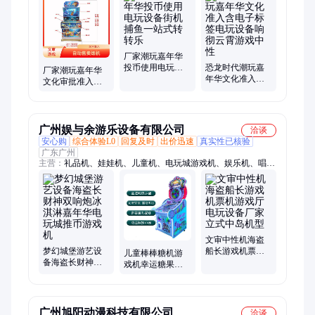
厂家潮玩嘉年华
投币使用电玩设
恐龙时代潮玩嘉
厂家潮玩嘉年华
备街机捕鱼一站
年华文化准入含
文化审批准入电
式转转乐
电子标签电玩设
玩设备三藏伏魔
备响彻云霄游戏
游赛鱼风云
中性
广州娱与余游乐设备有限公司
洽谈
安心购
综合体验L0
回复及时
出价迅速
真实性已核验
广东广州
主营：
礼品机、娃娃机、儿童机、电玩城游戏机、娱乐机、唱吧
机、广场游艺机、棉花糖机、冰淇淋机、弹珠机
文审中性机海盗
梦幻城堡游艺设
船长游戏机票机
儿童棒棒糖机游
备海盗长财神双
游戏厅电玩设备
戏机幸运糖果礼
响炮冰淇淋嘉年
厂家立式中岛机
品机电玩城娱乐
华电玩城推币游
型
设备
戏机
广州旭阳动漫科技有限公司
洽谈