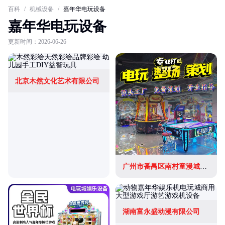
百科
/
机械设备
/
嘉年华电玩设备
嘉年华电玩设备
更新时间：2026-06-26
北京木然文化艺术有限公司
广州市番禺区南村童漫城玩具商行
湖南富永盛动漫有限公司