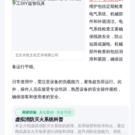
维护包括定期检查
电气系统、机械部
件和外观清洁。电
气系统检查主要确
保线路安全，防止
短路或漏电。机械
部件检查则包括润
北京木然文化艺术有限公司
滑和紧固，确保设
备运行平稳。

日常使用中，需注意设备的负载能力，避免超负荷运行。此
外，操作人员应接受专业培训，熟悉设备的安全操作规程，
确保游客和使用者的安全。
商家经验
真实案例 · 安全可信
虚拟消防灭火系统科普
本文介绍虚拟消防灭火系统的原理、应用场景和技术特点，通过
模拟真实火灾场景进行训练和演练，提升消防应急能力。系统结