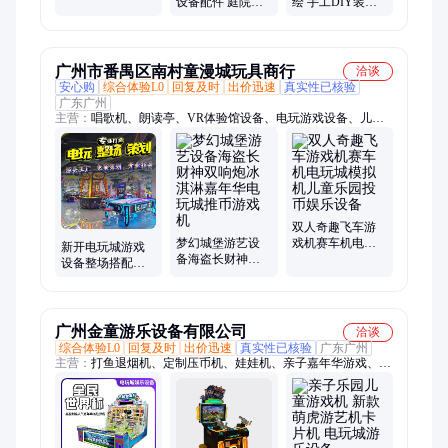
设备配件 庭院装
绘 手工DIY装饰
饰彩绘 江南风格
画 立体感强 创意
设计
家居装饰
广州市番禺区南村童漫城玩具商行
洽谈
安心购
综合体验L0
回复及时
出价迅速
真实性已核验
广东广州
主营：
唱歌机、朗读亭、VR体验馆设备、电玩游戏设备、儿童
游戏机、娃娃机
双人奇趣飞车游
梦幻城堡游艺设
戏机赛车机电玩
新开电玩城游戏
备海盗长财神双
城模拟机儿童乐
设备整场搭配文
响炮冰淇淋嘉年
园投币娱乐设备
审机台中性游戏
华电玩城推币游
机投币嘉年华游
戏机
艺机
广州金童游乐设备有限公司
洽谈
综合体验L0
回复及时
出价迅速
真实性已核验
广东广州
主营：
打鱼退烟机、定制压币机、娃娃机、亲子嘉年华游戏、唱
歌机朗读亭