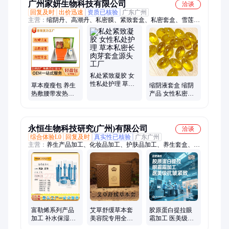
广州家妍生物科技有限公司
洽谈
回复及时
出价迅速
资质已核验
广东广州
主营：
缩阴丹、高潮丹、私密膜、紧致套盒、私密套盒、雪莲护
理贴、粉嫩护理t膜、清宫丸、紧润丹、缩阴产品、抑菌凝胶、
中药护垫、私密胶囊、修复凝胶、草本喷剂、肉芽凝胶、箭型高
潮膜、快感高潮丸、臭氧油凝胶、私密修复片、草本瘦瘦包、洁
阴理疗膏、私密高潮膜、紧致收紧液、清宫拉线丸
私处紧致凝胶 女
性私处护理 草本
草本瘦瘦包 养生
缩阴液套盒 缩阴
私密长肉芽套盒
热敷腰带发热肩
产品 女性私密护
源头工厂
颈包暖宫包身体
理 私密紧致液 私
护理套盒
处水润产后修复
永恒生物科技研究(广州)有限公司
洽谈
综合体验L0
回复及时
真实性已核验
广东广州
主营：
养生产品加工、化妆品加工、护肤品加工、养生套盒、套
盒批发、精华原液加工、化妆品批发、面膜加工、持妆粉底
富勒烯系列产品
艾草舒缓草本套
胶原蛋白提拉眼
加工 补水保湿紧
美容院专用全身
霜加工 医美级抗
致肌肤面部护理
头疗胸肩颈背部
皱紧致 支持OBM