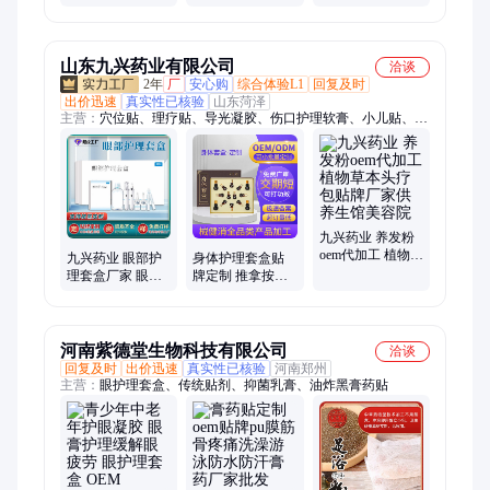
密滋润护理套盒
微商电商定制眼
定制青少年眼疲
贴牌加工肉芽冻
部护理套盒代加
劳儿童视力护眼
干球
工
凝胶
山东九兴药业有限公司
洽谈
2年
厂
安心购
综合体验L1
回复及时
出价迅速
真实性已核验
山东菏泽
主营：
穴位贴、理疗贴、导光凝胶、伤口护理软膏、小儿贴、穴
位压力刺激贴、三伏贴、膏药、磁疗贴、鼻炎膏、足贴、乳腺
贴、前列腺贴、热疗贴、液体膏药、鼻炎贴、护肝贴、甲状腺
贴、退热贴、草本精油、小儿滴剂、空白贴、艾灸液
九兴药业 养发粉
oem代加工 植物草
九兴药业 眼部护
身体护理套盒贴
本头疗包贴牌厂
理套盒厂家 眼部
牌定制 推拿按摩
家供养生馆美容
产品贴牌代加工
舒筋活络产品代
院
缓解眼干眼涩疲
加工 供养身店理
劳
疗馆
河南紫德堂生物科技有限公司
洽谈
回复及时
出价迅速
真实性已核验
河南郑州
主营：
眼护理套盒、传统贴剂、抑菌乳膏、油炸黑膏药贴