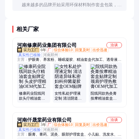
越来越多的品牌开始采用环保材料制作套盒包装，如
可降解纸盒、再生塑料等。购买时可以关注品牌的环
保承诺和认证。
相关厂家
河南修康药业集团有限公司
洽谈
6年
厂
综合体验L0
回复及时
出价迅速
真实性已核验
河南郑州
主营：
护眼膏、养发粉、睡眠凝胶、精油套盒代加工、透骨液、
老黑膏、纤体肚脐丸、热敷包、脐灸粉、熏蒸包、女神丸、洗发
水、冷熏护眼膏、护眼贴、疼痛粉、三伏贴、热灸膏、足浴包、
洗发粉、熏蒸液、卫生巾、益肾贴、膏药、抑菌膏、延时喷剂、
鼻炎膏
修康药业院线同
女性私处护理液
院线同款热灸膏
款头疗精油套盒
定制 清洁阴道异
按摩精油套盒贴
贴牌定制 头皮护
味私密妇科抑菌
牌定制 颈肩护理
理精油OEM代加
凝胶套盒OEM贴
热敷膏OEM代加
工
牌
工
河南仟晟棠药业有限公司
洽谈
3年
厂
综合体验L0
回复及时
出价迅速
真实性已核验
河南郑州
主营：
眼膏、膏药、泥灸、眼部护理套盒、小儿贴、洗发水、抑