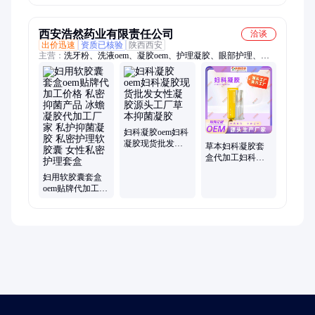
套盒oem加工
护理养生套盒批
跨境定制生产
发
西安浩然药业有限责任公司
洽谈
出价迅速
资质已核验
陕西西安
主营：
洗牙粉、洗液oem、凝胶oem、护理凝胶、眼部护理、凝
胶套盒、护眼贴、私密t膜、私护t膜、痔疮凝胶、抑菌苦参、冰
敷眼贴、痔疮膏oem、妇科洗液、妇科凝胶、泡泡洗液、苦参凝
胶、泡沫洗液、凝胶贴牌、私密抑菌、抑菌凝胶、臭氧凝胶、抑
菌拉线、喷雾便携、去灰指甲
妇科凝胶oem妇科
凝胶现货批发女
草本妇科凝胶套
性凝胶源头工厂
盒代加工妇科凝
草本抑菌凝胶
胶女性凝胶源头
妇用软胶囊套盒
工厂现货批发找
oem贴牌代加工价
工厂
格 私密抑菌产品
冰蟾凝胶代加工
厂家 私护抑菌凝
胶 私密护理软胶
囊 女性私密护理
套盒