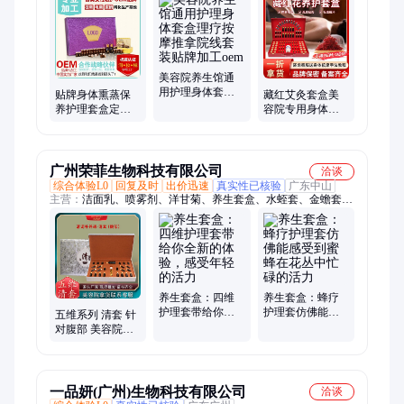
代加工、透皮贴、膏药定制工厂、穴位压力刺激贴、医用冷敷
贴、暖宫贴、冷敷凝胶、艾灸液、减肥贴代加工、艾灸贴、蜂蜜
贴、蒸汽眼罩、肚脐贴、药泥贴、远红外理疗贴、胶原贴敷料、
重组胶原蛋白敷料贴、透明质酸钠敷料
美容院养生馆通
用护理身体套盒
贴牌身体熏蒸保
藏红艾灸套盒美
理疗按摩推拿院
养护理套盒定制
容院专用身体护
线套装贴牌加工
院线私推拿按摩
理药油肩颈按摩
oem
理疗滋养套盒代
刮痧精油养生套
加工
盒
广州荣菲生物科技有限公司
洽谈
综合体验L0
回复及时
出价迅速
真实性已核验
广东中山
主营：
洁面乳、喷雾剂、洋甘菊、养生套盒、水蛭套、金蟾套、
洗面奶、抗精华、润肤水、洗头膏、草本液、萃取油、搓泥宝、
洗手液、身体油、身体乳、基础油、橄榄油、花椒霜、防嗮霜、
护手霜、护肤品、护发素、芦荟胶、面霜
养生套盒：四维
养生套盒：蜂疗
护理套带给你全
护理套仿佛能感
五维系列 清套 针
新的体验，感受
受到蜜蜂在花丛
对腹部 美容院专
年轻的活力
中忙碌的活力
供养生护理套盒
工厂批发可OEM
一品妍(广州)生物科技有限公司
洽谈