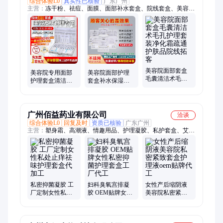
综合体验L0
真实性已核验
广东广州
主营：
冻干粉、祛痘、面膜、面部补水套盒、院线套盒、美容院
面部护理套盒、美容院套盒、皮肤管理套盒、清洁套盒、身体套
盒、院线护肤品、水光原液
美容院面部套盒
美容院专用面部
美容院面部护理
毛囊清洁术毛孔
护理套盒清洁院
套盒补水保湿清
护理套装净化霜
线拨筋补水水光
洁脸部微针水光
疏通护肤品院线
保湿紧致修护高
木乃伊院线护肤
拓客
档
广州佰益药业有限公司
洽谈
综合体验L0
回复及时
资质已核验
广东广州
主营：
塑身霜、高潮液、情趣用品、护理凝胶、私护套盒、艾灸
套盒、私处护理液、同房高潮丸盒装、粉嫩红素、妇科洗液、延
时喷剂、益生菌片、紧润凝胶、抑菌喷雾、滋养凝胶、私密养护
膏、私密粉嫩霜、妇科洁阴丸、清爽洗护液、酥麻快感液、玻尿
酸凝胶、妇科凝胶贴牌、燃脂掉秤精油、前列腺调理油、私密抑
菌凝胶
私密抑菌凝胶 工
妇科臭氧宫排凝
女性产后缩阴液
厂定制女性私处
胶 OEM贴牌女性
美容院私密紧致
止痒祛味护理套
私密抑菌护理套
套盒护理液oem贴
盒代加工
盒工厂代工
牌代工