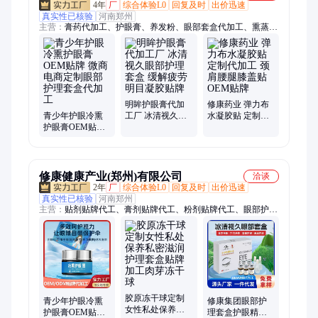
4年
厂
综合体验L0
回复及时
出价迅速
真实性已核验
河南郑州
主营：
膏药代加工、护眼膏、养发粉、眼部套盒代加工、熏蒸
液、睡眠凝胶、纤体丸、女神丸、热敷包、足浴包、冷熏护眼
膏、洗发水、妇科凝胶、热灸膏、透骨膏、脚气喷剂、鼻炎膏、
老黑膏、熏蒸包、三伏贴、痔疮膏、护眼贴、益肾贴、延时喷剂
明眸护眼膏代加
修康药业 弹力布
青少年护眼冷熏
工厂 冰清视久眼
水凝胶贴 定制代
护眼膏OEM贴牌
部护理套盒 缓解
加工 颈肩腰腿膝
微商电商定制眼
疲劳明目凝胶贴
盖贴 OEM贴牌
部护理套盒代加
牌
工
修康健康产业(郑州)有限公司
洽谈
2年
厂
综合体验L0
回复及时
出价迅速
真实性已核验
河南郑州
主营：
贴剂贴牌代工、膏剂贴牌代工、粉剂贴牌代工、眼部护理
套盒批发价格、喷剂贴牌代工、水剂贴牌代工、凝胶贴牌代工、
外用产品贴牌代工、OEM、贴牌、代加工、ODM、大健康产
品、男女私护贴牌代工、修康药业、仟晟棠、延时喷剂贴牌代加
工、小儿贴贴牌代加工、膏药、减肥丸、延时喷剂、三伏贴贴牌
代加工、老黑膏贴牌代加工、减肥肚脐丸贴牌代加工、雪莲护垫
贴牌代加工、热灸膏贴牌代加工
胶原冻干球定制
青少年护眼冷熏
修康集团眼部护
女性私处保养私
护眼膏OEM贴牌
理套盒护眼精油