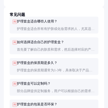
常见问题
护理套盒适合哪些人使用？
问
护理套盒适合所有有护肤或化妆需求的人，尤其适合
忙碌的上班族、学生和旅行者。不同肤质和年龄段的
用户可以选择针对性的套盒。
如何选择适合自己的护理套盒？
问
首先要了解自己的肤质和需求，然后选择对应的产品
组合。建议先试用小样或咨询专业人士，避免购买不
适合的产品。
护理套盒的保质期是多久？
问
护理套盒的保质期通常为1-3年，具体取决于产品类
型和储存条件。开封后建议尽快使用，以免产品失
效。
护理套盒可以定制吗？
问
部分品牌提供定制服务，用户可以根据自己的需求选
择产品组合和包装设计。定制套盒通常价格较高，但
更具个性化。
护理套盒的包装是否环保？
问