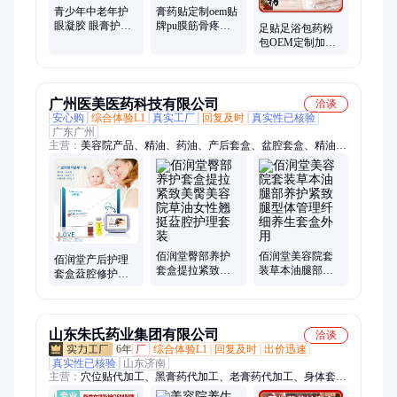
青少年中老年护
膏药贴定制oem贴
眼凝胶 眼膏护理
牌pu膜筋骨疼痛
足贴足浴包药粉
缓解眼疲劳 眼护
洗澡游泳防水防
包OEM定制加工
理套盒 OEM
汗膏药厂家批发
厂家 天然药材 紫
德堂
广州医美医药科技有限公司
洽谈
安心购
综合体验L1
真实工厂
回复及时
真实性已核验
广东广州
主营：
美容院产品、精油、药油、产后套盒、盆腔套盒、精油套
盒、腹直肌套盒、肩颈套盒、胸部套盒、草本粉、药液、泥灸、
瑶浴、五行膏、金木水火土、面部精油
佰润堂臀部养护
佰润堂美容院套
佰润堂产后护理
套盒提拉紧致美
装草本油腿部养
套盒葐腔修护馥
臋美容院草油女
护紧致腿型体管
直肌功效型滋养
性翘挺葐腔护理
理纤细养生套盒
臀部身体护理养
套装
外用
生套
山东朱氏药业集团有限公司
洽谈
6年
厂
综合体验L1
回复及时
出价迅速
真实性已核验
山东济南
主营：
穴位贴代加工、黑膏药代加工、老膏药代加工、身体套
盒、三伏贴代加工、眼贴、小儿贴、膏药oem贴牌代工、退热贴