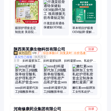
菌膏、热灸膏、三伏贴、鼻炎膏、蜂蜜贴、老黑膏、脚气喷剂、
延时喷剂、眼贴、活络膏、妇科凝胶、透骨膏、颈椎贴、感冒
贴、艾灸液、艾灸贴、面瘫贴、养发粉、冷敷凝胶、养发液
仟晟棠筋骨通络
保健贴OEM贴牌
眼部护理套盒定
草本明目护眼膏
代加工 颈肩腰腿
制批发 美容院专
OEM贴牌 缓解视
无纺布膏贴定制
用拓客套装眼膏
力疲劳 滚珠按摩
产品OEM贴牌代
眼膏定制代加工
加工
陕西美芙康生物科技有限公司
洽谈
6年
厂
综合体验L0
回复及时
出价迅速
真实性已核验
陕西西安
主营：
妇科凝胶加工、妇科凝胶贴牌、妇科凝胶oem、私处护
理、妇科洗液加工、抗hpv生物蛋白敷料加工、医用痔疮凝胶加
工、护眼膏加工、特殊膳食、膏滋
nmn妇科凝胶代加
nmn妇科凝胶代加
嫩红素oem贴牌加
工β烟酰胺单核苷
工β烟酰胺单核苷
工女性私处护理
酸私处护理私密
酸私处护理私密
私密套盒定制身
产品私护套盒oem
产品私护套盒oem
体嫩红凝露厂家
河南修康药业集团有限公司
洽谈