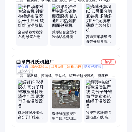
主营：
覆膜机、木饰面板贴面机、pvc护墙板包覆机、PUR热熔
胶贴面机、玻镁板覆彩钢板平贴机、冷压机、包覆机、真空覆膜
机、木格栅包覆机、集成墙板包覆机、外墙保温板冷压机、真空
异形吸塑机、四边切割锯、精密裁板锯、分切机、保护膜覆膜
机、涂胶机、雕刻机、封边机、侧孔机、翻板机、拉直器开槽
机、平贴机、液压冷压机
全自动卷对卷涂
弧形铝合金型材
布机 纱窗布绝缘
装饰铝格栅覆膜
高速变频墙纸 云
布浸胶烘干生产
机 铝方通PUR热
母带分切复卷机
线 碳纤维毡浸胶
熔胶四面包覆机
多轴多刀PVC无
机
纺布薄膜连续分
切机
曲阜市孔氏机械厂
洽谈
安心购
综合体验L0
回复及时
出价迅速
资质已核验
山东济宁
主营：
翻料机、换面机、平贴机、碳纤维毡浸胶机、密度板、翻
面机、翻转台、压力机、木工压机、液压翻转机、石材翻板机、
复合冷压机、钢板翻转机、铝卷翻卷机、木门冷压机、模具翻转
机、铝箔覆膜机、铝板贴面机、液压翻板机、液压冷压机、木工
翻板机、油压冷压机、uv渗透滚涂线、一体板冷压机、挤塑板压
板机、华丽纸贴纸机
碳纤维毡浸胶机
预浸料碳纤维毡
碳纤维毡预浸料
高分子纤维布预
浸渍生产线 高分
生产线 尼龙线浸
浸料浸渍生产线
子纤维布尼龙布
渍染色设备 纱线
尼龙帘子布浸胶
涤纶线绳子浸胶
玻纤布浸胶烘干
设备
设备