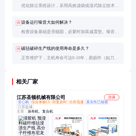
优化除尘系统设计，采用高效滤袋或湿式除尘技术。
同时，确保设备密封性良好，避免粉尘外逸。
设备运行噪音大如何解决？
问
检查设备基础是否稳固，必要时加装减震垫。噪音过
大可能是轴承或传动部件磨损，需及时检修。
碳毡破碎生产线的使用寿命是多久？
问
正常维护下，主机寿命可达8-10年，易损件（如刀
具）需定期更换，具体周期视使用频率和物料硬度而
定。
相关厂家
江苏圣顿机械有限公司
洽谈
安心购
综合体验L0
回复及时
出价迅速
真实性已核验
江苏盐城
主营：
涂布机、复合机