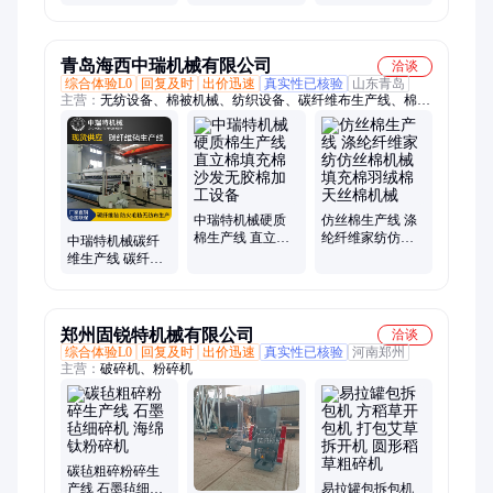
汽车内饰复合机
压板复合生产线
合机PE膜无纺布
暖宝宝材料复合
设备
青岛海西中瑞机械有限公司
洽谈
综合体验L0
回复及时
出价迅速
真实性已核验
山东青岛
主营：
无纺设备、棉被机械、纺织设备、碳纤维布生产线、棉被
机器、羊毛梳理机、西藏梳理机、西藏羊毛机、千层被机器、梳
棉机、高产量梳棉机、弹花机、针刺机
中瑞特机械硬质
仿丝棉生产线 涤
棉生产线 直立棉
纶纤维家纺仿丝
中瑞特机械碳纤
填充棉沙发无胶
棉机械 填充棉羽
维生产线 碳纤布
棉加工设备
绒棉天丝棉机械
预浸布设备 预氧
丝毡加工机械
郑州固锐特机械有限公司
洽谈
综合体验L0
回复及时
出价迅速
真实性已核验
河南郑州
主营：
破碎机、粉碎机
碳毡粗碎粉碎生
产线 石墨毡细碎
易拉罐包拆包机