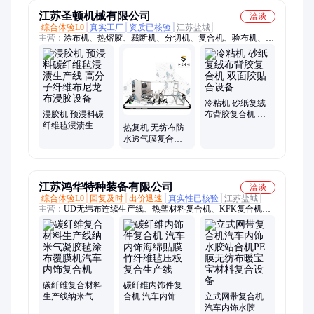
机
江苏圣顿机械有限公司
洽谈
综合体验L0
真实工厂
资质已核验
江苏盐城
主营：
涂布机、热熔胶、裁断机、分切机、复合机、验布机、切
条机、压花机、摆布机、贴合机、热复机、检料设备、防水材
料、面膜冲床、不干胶贴、防水面料、分切设备、压花复合、皮
革压花、卧式网带、不干胶机
冷粘机 砂纸复绒
浸胶机 预浸料碳
布背胶复合机 双
纤维毡浸渍生产
面胶贴合设备
热复机 无纺布防
线 高分子纤维布
水透气膜复合机
尼龙布浸胶设备
热风加热 H2100
圣顿机械
江苏鸿华特种装备有限公司
洽谈
综合体验L0
回复及时
出价迅速
真实性已核验
江苏盐城
主营：
UD无纬布连续生产线、热塑材料复合机、KFK复合机、
碳纤维连续复合生产线、平板复合机、光伏材料连续复合生产
线、复合机、PE单向预浸料生产线、汽车内饰复合机、气凝胶毡
复合生产线、PUR热熔胶复合机
碳纤维复合材料
碳纤维内饰件复
生产线纳米气凝
合机 汽车内饰海
立式网带复合机
胶毡涂布覆膜机
绵贴膜 竹纤维毡
汽车内饰水胶站