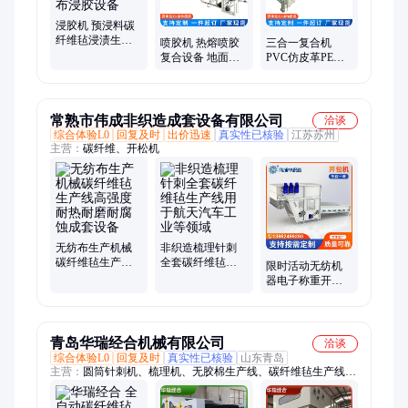
浸胶机 预浸料碳
纤维毡浸渍生产
喷胶机 热熔喷胶
三合一复合机
线 高分子纤维布
复合设备 地面保
PVC仿皮革PE加
尼龙布浸胶设备
护膜喷涂生产线
热膜三层材料贴
PVC热熔胶涂布
合设备 热熔胶膜
机
机器
常熟市伟成非织造成套设备有限公司
洽谈
综合体验L0
回复及时
出价迅速
真实性已核验
江苏苏州
主营：
碳纤维、开松机
无纺布生产机械
非织造梳理针刺
碳纤维毡生产线
全套碳纤维毡生
限时活动无纺机
高强度耐热耐磨
产线用于航天汽
器电子称重开包
耐腐蚀成套设备
车工业等领域
机针刺水刺生产
线非织造设备
青岛华瑞经合机械有限公司
洽谈
综合体验L0
回复及时
真实性已核验
山东青岛
主营：
圆筒针刺机、梳理机、无胶棉生产线、碳纤维毡生产线、
碳纤维设备、硬质棉生产线、喷胶棉生产线