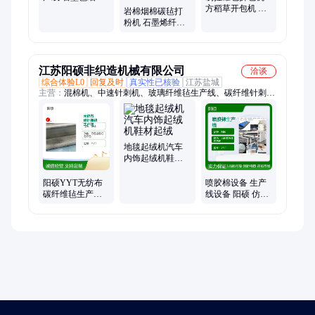
机 海绵钛粉碎机
方稻草开包机 打
岩棉烟棉碳毡打
包艾草拆开机 圆
粉机 石墨烯纤维
形稻草粗碎机
棉粗碎细碎生产
线 碳纤维毡粉碎
机
江苏阳硕非织造机械有限公司
洽谈
综合体验L0
回复及时
真实性已核验
江苏盐城
主营：
混棉机、中速针刺机、玻璃纤维毡生产线、碳纤维针刺
机、无胶棉生产线、硬质棉生产线、开松机、梳理机、土工布生
产线、高速针刺机、高速铺网机、高速梳理机、称重开包机、和
棉机、不锈钢纤维毡设备、百洁布生产线、废纤维毡生产线、气
压棉箱、椰棕纤维生产线
地毯起绒机汽车
内饰起绒机鞋材
起绒
阳硕YYT无纺布
喷胶棉设备 生产
碳纤维毡生产线
线设备 阳硕 仿丝
耐高温防火 全自
棉设备 燃气运作
动控制 支持订做