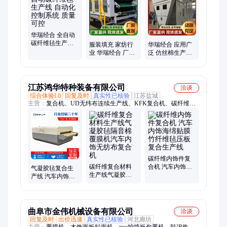
华瑞经合 全自动
碳纤维毡生产线
服装填充 家纺行
华瑞经合 应用广
自动化控制系统
业 华瑞经合 厂家
泛 仿丝棉生产线
质量可控
直发 仿丝棉生产
规格多样 电加热
线
方式
江苏鸿华特种装备有限公司
洽谈
综合体验L0
回复及时
真实性已核验
江苏盐城
主营：
复合机、UD无纬布连续生产线、KFK复合机、碳纤维连
续复合生产线、平板复合机、光伏材料连续复合生产线、PE单向
预浸料生产线、PUR热熔胶复合机、汽车内饰复合机、气凝胶毡
复合生产线、热塑材料复合机
碳纤维内饰件复
碳纤维复合材料
合机 汽车内饰海
气凝胶毡复合生
生产线气凝胶毡
绵贴膜 竹纤维毡
产线 汽车内饰双
隔音棉覆膜机汽
压板复合生产线
带复合机 UD无纬
车内饰无纺布复
布碳纤维 鸿华品
合机
牌
曲阜市金伟机械设备有限公司
洽谈
回复及时
出价迅速
真实性已核验
河北廊坊