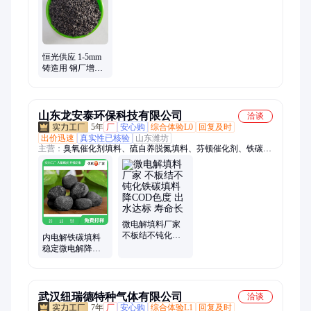
硅酸铝纤维、煅烧石油焦、石墨粉、高岭土、玻化微珠
恒光供应 1-5mm
铸造用 钢厂增碳
剂 高碳低硫低氮
煅烧石油焦
山东龙安泰环保科技有限公司
洽谈
5年
厂
安心购
综合体验L0
回复及时
出价迅速
真实性已核验
山东潍坊
主营：
臭氧催化剂填料、硫自养脱氮填料、芬顿催化剂、铁碳微
电解填料、次氯酸钠发生器、电催化氧化设备、臭氧催化氧化
塔、电絮凝、芬顿流化床、芬顿氧化塔
微电解填料厂家
不板结不钝化铁
内电解铁碳填料
碳填料 降COD色
稳定微电解降
度 出水达标 寿命
COD去除色度 量
长
大批发
武汉纽瑞德特种气体有限公司
洽谈
7年
厂
安心购
综合体验L1
回复及时