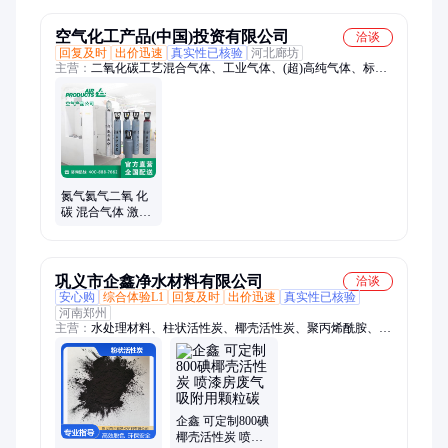
空气化工产品(中国)投资有限公司
洽谈
回复及时
出价迅速
真实性已核验
河北廊坊
主营：
二氧化碳工艺混合气体、工业气体、(超)高纯气体、标准
气体
氮气氦气二氧 化
碳 混合气体 激光
气 标准气体 标气
全国配送
巩义市企鑫净水材料有限公司
洽谈
安心购
综合体验L1
回复及时
出价迅速
真实性已核验
河南郑州
主营：
水处理材料、柱状活性炭、椰壳活性炭、聚丙烯酰胺、絮
凝剂
企鑫 可定制800碘
椰壳活性炭 喷漆