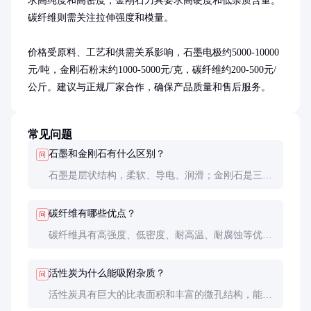
求高纯度和高密度，金刚石刀具要求高硬度和低杂质含量。
碳纤维则需关注拉伸强度和模量。

价格受原料、工艺和供需关系影响，石墨电极约5000-10000
元/吨，金刚石粉末约1000-5000元/克，碳纤维约200-500元/
公斤。建议与正规厂家合作，确保产品质量和售后服务。
常见问题
石墨和金刚石有什么区别？
问
石墨是层状结构，柔软、导电、润滑；金刚石是三维
网络结构，极硬、不导电、耐磨。两者性质差异源于
碳原子排列方式不同。
碳纤维有哪些优点？
问
碳纤维具有高强度、低密度、耐高温、耐腐蚀等优
点，广泛应用于航空航天、汽车和体育器材等领域。
活性炭为什么能吸附杂质？
问
活性炭具有巨大的比表面积和丰富的微孔结构，能物
理吸附和化学吸附各种杂质，常用于净化和分离过