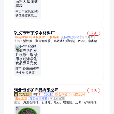
中力厂家供应800
碘值蜂窝状活性
碳 比表面积大 吸
附效率高
巩义市环宇净水材料厂
洽谈
综合体验L0
回复及时
出价迅速
真实性已核验
河南郑州
主营：
活性炭、聚丙烯酰胺、高效水处理药剂、PAM、净水絮凝
剂、阴离子聚丙烯酰胺、阳离子聚丙烯酰胺、非离子聚丙烯酰
胺、两性离子聚丙烯酰胺、椰壳活性炭、柱状活性炭、粉末活性
炭、活性吸附炭、净水滤炭
环宇 800碘值椰壳
活性炭 片状原生
碳 饮用水过滤净
化食品级果壳炭
河北恒光矿产品有限公司
洽谈
8年
厂
安心购
综合体验L1
回复及时
出价迅速
真实性已核验
河北石家庄
主营：
海泡石纤维、石油焦、蛭石、增碳剂、云母、矿物纤维、
无石棉纤维、煅烧焦炭粉、漂珠、氧化铝粉、海泡石粉、人造石
墨、石墨颗粒、冶金焦、沸石粉、硅藻土、橡胶颗粒、轮胎粉、