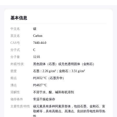
基本信息
中文名
碳
英文名
Carbon
CAS号
7440-44-0
分子式
C
分子量
12.01
外观/性状
黑色固体（石墨）或无色透明固体（金刚石）
密度
石墨：2.26 g/cm³；金刚石：3.51 g/cm³
熔点
约3652 °C（石墨升华）
沸点
约4827 °C
溶解性
不溶于水、酸、碱和有机溶剂
储存条件
常温干燥处保存
主要性质/特性
碳元素具有多种同素异形体，包括石墨、金刚石、富
勒烯等，具有高熔点、高沸点、良好的导电性和导热
性。