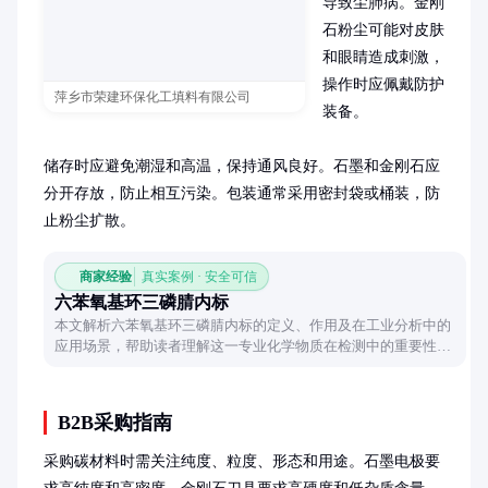
导致尘肺病。金刚
石粉尘可能对皮肤
和眼睛造成刺激，
操作时应佩戴防护
萍乡市荣建环保化工填料有限公司
装备。

储存时应避免潮湿和高温，保持通风良好。石墨和金刚石应
分开存放，防止相互污染。包装通常采用密封袋或桶装，防
止粉尘扩散。
商家经验
真实案例 · 安全可信
六苯氧基环三磷腈内标
本文解析六苯氧基环三磷腈内标的定义、作用及在工业分析中的
应用场景，帮助读者理解这一专业化学物质在检测中的重要性及
其选择逻辑。
B2B采购指南
采购碳材料时需关注纯度、粒度、形态和用途。石墨电极要