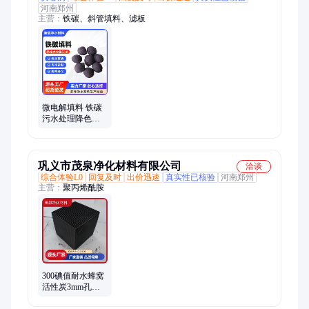
河南郑州
主营：
铁碳、斜管填料、滤板
微电解填料 铁碳
污水处理降色度
高温烧结 球形结
构活性好降cod
巩义市茂泉净化材料有限公司
洽谈
综合体验L0
回复及时
出价迅速
真实性已核验
河南郑州
主营：
聚丙烯酰胺
300碘值耐水蜂窝
活性炭3mm孔径
工厂车间过滤气
味碳 环评检测