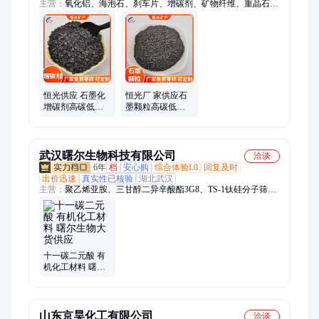
主营：
氧化铝、海泡石、刹车片、增碳剂、矿物纤维、重晶石
粉、冶金铸造、防火涂料、材料冶金、蛭石颗粒
恒光供应 石墨化
恒光厂 家供应石
增碳剂高碳低硫
墨颗粒高碳低硫
冶金钢厂铸造用
的冶金铸造厂可
用用
武汉曙尔生物科技有限公司
洽谈
6年
档
安心购
综合体验L0
回复及时
出价迅速
真实性已核验
湖北武汉
主营：
聚乙烯亚胺、三甘醇二异辛酸酯3G8、TS-1钛硅分子筛、
三硫代碳酸钠40%、六氯环三磷腈、5-甲基靛红、烷基苯磺酸
酯、苯基次磷酸钠、甲巯咪唑、吡啶硫酮锌、焦磷酸哌嗪、热敏
材料、油酸甲酯、曲酸
十一碳二元酸 有
机化工材料 曙尔
生物大货供应
山东京昊化工有限公司
洽谈