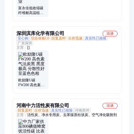
富永佳低收缩碳
纤维耐高温组合
料一体成型复合
原料 性能稳定 多
行业
深圳滨库化学有限公司
洽谈
安心购
综合体验L0
回复及时
出价迅速
真实性已核验
广东深圳
主营：
[]
欧励隆U碳
FW200 高色素气
法炭黑 黑度极高
分散性好 呈蓝色
色相
河南中力活性炭有限公司
洽谈
回复及时
出价迅速
真实性已核验
河南郑州
主营：
活性炭、净水专用炭、去苯煤质柱状炭、空气净化吸附剂