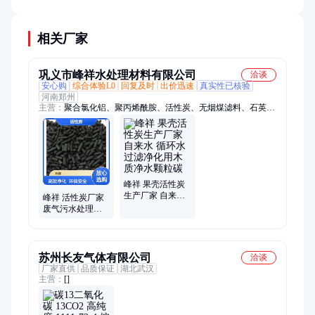
程。
相关厂家
巩义市峰祥水处理材料有限公司
洽谈
安心购
综合体验L0
回复及时
出价迅速
真实性已核验
河南郑州
主营：
聚合氯化铝、聚丙烯酰胺、活性炭、无烟煤滤料、石英砂
滤料
峰祥 果壳活性炭
生产厂家 自来水
峰祥 活性炭厂家
循环水过滤净化
废气污水处理柱
用木质净水颗粒
状碳 椰壳/果壳净
碳
水颗粒炭 800碘值
苏州长友气体有限公司
洽谈
厂家直供
品质保证
湖北武汉
主营：
[]