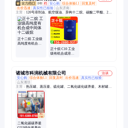
8年
档
安心购
综合体验L1
回复及时
出价迅速
真实性已核验
山东济南
主营：
120号溶剂油、航空煤油、异构十二烷、碳酸二甲酯、260
号溶剂油、二氯甲烷、三氯乙烯、四氯乙烯、正十四烷、甲基丙
烯酸缩水甘油酯、丙烯酸、60号全精炼石蜡、顺酐、苯酐、80号
微晶蜡、甲基苯骈三氮唑、甲基丙烯酸、二月桂酸二丁基锡、精
萘、硫脲、二茂铁、莫卡、邻苯二甲酸二辛酯、抗氧剂
BHT501、亚磷酸
正十二烷 工业级
高纯度有机合成
中间体十二碳烷
正十烷 C10 工业
级有机合成溶剂
正构十碳烷烃可
试样
诸城市科润机械有限公司
洽谈
安心购
综合体验L1
回复及时
出价迅速
真实性已核验
山东潍坊
主营：
热压罐、蒸压釜、硫化罐、二氧化碳化碳养釜、木材罐、
食用菌灭菌罐、定型设备
二氧化碳碳养釜
CO2碳化釜养化矿