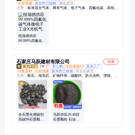
出价迅速
真实性已核验
湖北武汉
主营：
标准混合气体、稀有气体、电子气体、四氟化碳、高纯气
体、稳定同位素、同位素混合气、氪气、六氟化硫、氖气、氙
气、氦气、氘气、甲醇-13c、检测标准、激光混合气体、氘代乙
炔、氦气小瓶、干燥空气、气球氦气、氮气、氩气、15N-氮气
纽瑞德供应
99.999%四氟化碳
气体微电子工业X
光机气
石家庄马跃建材有限公司
洽谈
2年
厂
安心购
综合体验L0
真实工厂
回复及时
出价迅速
真实性已核验
河北石家庄
主营：
蛭石、海泡石、矿物纤维、碳酸钙、防火涂料、漂珠、石
油焦、石墨颗粒、云母粉、火山球、重钙、滑石粉、轮胎粉、钾
长石、叶腊石、氧化铝
全石墨化增碳剂
马跃供应20-40目
高碳99石墨颗粒
石墨颗粒 石油焦
冶炼铸造钢厂煅
增碳剂含碳高炼
烧石油焦
钢用