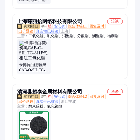
化釜 科润可定制
上海臻丽拾网络科技有限公司
洽谈
4年
档
安心购
综合体验L1
回复及时
出价迅速
真实性已核验
上海
主营：
二氧化硅、乳化剂、消泡剂、分散剂、润湿剂、增稠剂、
树脂、抗氧剂、杀菌防腐防霉剂、uv单体
卡博特白碳/炭黑
CAB-O-SIL TG-
811F气相法二氧
化硅
清河县超泰金属材料有限公司
洽谈
3年
档
安心购
综合体验L2
回复及时
出价迅速
真实性已核验
浙江宁波
主营：
纳米碳粉、氧化铬绿