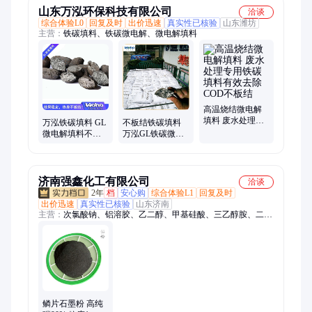
山东万泓环保科技有限公司
洽谈
综合体验L0
回复及时
出价迅速
真实性已核验
山东潍坊
主营：
铁碳填料、铁碳微电解、微电解填料
高温烧结微电解
填料 废水处理专
万泓铁碳填料 GL
不板结铁碳填料
用铁碳填料有效
微电解填料不板
万泓GL铁碳微电
去除COD不板结
结不钝化 化工废
解填料 污水处理
水处理技术
微电解技术
济南强鑫化工有限公司
洽谈
2年
档
安心购
综合体验L1
回复及时
出价迅速
真实性已核验
山东济南
主营：
次氯酸钠、铝溶胶、乙二醇、甲基硅酸、三乙醇胺、二甲
基亚砜、液体泡花碱、液碱、氢氧化钠、蒸馏水去离子水、二氯
甲烷、软水盐、DMF、二甲基甲酰胺、聚乙二醇200、400、
600、水玻璃、乙醇、甲酸、草酸、大苏打、冰醋酸、苯酚、氨
水
鳞片石墨粉 高纯