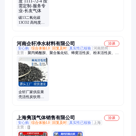
碳13二氧化碳
13CO2 高纯度
1111-72-4 按需定
制-服务专业-长友
气体
河南企轩净水材料有限公司
洽谈
安心购
综合体验L0
回复及时
真实性已核验
河南郑州
主营：
聚丙烯酰胺、聚合氯化铝、蜂窝活性炭、粉末活性炭、椰
壳活性炭、果壳活性炭、柱状活性炭、纤维滤料、活性氧化铝球
企轩厂家供应果
壳活性炭饮用水
自来水高效过滤
净化水处理用颗
粒碳
上海隽顶气体销售有限公司
洽谈
安心购
综合体验L0
回复及时
真实性已核验
上海
主营：
[]