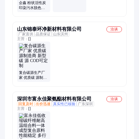
房废气吸附用颗
企鑫 粉状活性炭
粒碳
印染污水脱色处
理用粉末碳 600-
800碘值
山东锦泰环净新材料有限公司
洽谈
厂家直供
品质保证
山东滨州
主营：
[]
复合碳源生产厂
家 优质碳 源制造
商 新型 碳 源
COD可定制
深圳市富永佳聚氨酯材料有限公司
洽谈
回复及时
出价迅速
真实性已核验
广东深圳
主营：
[]