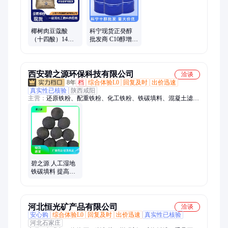
椰树肉豆蔻酸
科宁现货正癸醇
（十四酸）14碳
批发商 C10醇增塑
长饱和脂肪酸现
剂原料 碳十醇
货
西安碧之源环保科技有限公司
洽谈
8年
档
综合体验L0
回复及时
出价迅速
真实性已核验
陕西咸阳
主营：
还原铁粉、配重铁粉、化工铁粉、铁碳填料、混凝土滤
板、磁粉、柔性防水套管、刚性防水套管、ABS滤板模板、石英
砂滤料、无烟煤滤料、蜂窝斜管填料、盘式曝气器、活性炭、微
电解填料、锰砂滤料、蜂窝活性炭、多孔悬浮球填料、套筒补偿
器、旋转补偿器、可提升曝气器、滤头、聚丙烯酰胺PAM、聚合
氯化铝PAC、水处理磁粉
碧之源 人工湿地
铁碳填料 提高可
生化性 可定制
河北恒光矿产品有限公司
洽谈
安心购
综合体验L0
回复及时
出价迅速
真实性已核验
河北石家庄