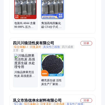
包装8L/4044 含量
隽顶高纯四氟化
99.999% 压力
碳 CF4分子式 科
4map CAS75-730
研实验用 稳定供
四氟化碳气体
应 品质可靠
四川川狼活性炭有限公司
洽谈
综合体验L1
回复及时
真实性已核验
四川成都
主营：
[]
川狼品牌果壳活
性炭 高强度原生
碳 水处理专用
椰壳原生碳 活性
炭生产厂家前十
强 活性炭专业生
产厂家
巩义市浩信净水材料有限公司
洽谈
安心购
综合体验L0
回复及时
出价迅速
真实性已核验