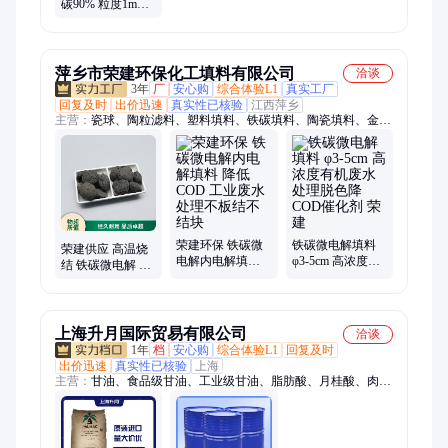
碳90% 粒度1mm
铸造冶炼工业原
料
萍乡市荣建环保化工填料有限公司
洽谈
3年
厂
安心购
综合体验L1
真实工厂
回复及时
出价迅速
真实性已核验
江西萍乡
主营：
瓷球、陶粒滤料、塑料填料、铁碳填料、陶瓷填料、金属
填料、耐酸砖、氨水过滤器
荣建环保 铁碳微
铁碳微电解填料
荣建供应 高温烧
电解内电解填料
φ3-5cm 高浓度有
结 铁碳微电解 深
降低COD 工业废
机废水处理脱色
度去除COD 用于
水处理不板结不
降COD催化剂 荣
多种环境
结块
建
上海升月国际贸易有限公司
洽谈
1年
档
安心购
综合体验L1
回复及时
出价迅速
真实性已核验
上海
主营：
甘油、食品级甘油、工业级甘油、脂肪酸、月桂酸、肉豆
蔻酸、硬脂酸、油酸、棕榈酸、脂肪醇、十六醇、十八醇、8
醇、10醇、8/10醇、12醇、1618醇、22醇、22酸、芥酸、山嵛
酸、油酸甲酯、棕榈酸甲酯、月桂酸甲酯