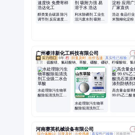
离子聚丙烯、硫酸铁国标、净水剂聚合、废水去除剂、聚合氯
工业葡萄糖、污水除臭剂、硫酸铁除磷
醇类复合碳源 除污
利水除磷剂 工业生
浩达 食品行业
调节剂 反应速度快
活污废水剂 吸附力
米预糊化淀粉
免费寄样 浩达化工
强 易溶于水 浩达
广泛 厂家直供
广州睿沣新化工科技有限公司
6年
档
回复及时
出价迅速
真实性已核验
广
主营：
硫酸镁、氟硅酸钠、草酸、硼酸、硼砂、柠檬酸铵、氯
尿素
水处理除污生物草
高含量金煤草
酸除垢清洗剂工业
99.6%乙二酸
级二水合草酸
石英原料洗涤
水处理除污生物草
锈剂25kg
酸除垢清洗剂工业
级乙二酸
河南赛英机械设备有限公司
综合体验L0
回复及时
出价迅速
真实性已核验
河南郑州