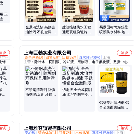
化铝、
用 玉
 应用
金属清洗剂 高效去
建筑接缝防水工程
蜀傲国标丙烯酸盐
油除污 不伤金属 使
通用双组份瓷砖背
喷膜防水材料 地铁
用便捷 透明防水胶
胶 施工便捷 支持定
隧道管廊防渗专用
制 厂家批发
涂料
上海巨勃实业有限公司
洽谈
洽谈
东广州
综合体验L0
回复及时
出价迅速
真实性已核验
上海
化钾、
主营：
除蜡水、切削液、冷却液、磨削液、电子氟化液、数据中心液
冷、拉伸油、脱膜剂、除垢剂、克鲁勃、清洗剂、润滑油、除油剂、
防锈油、脱脂剂、防锈剂、切削油、去除剂、除腊水、清洁剂、金属
涂刷、晶圆清洗剂、光刻胶清洗液、氢氟醚、钢网清洗剂
酸
不锈钢清洗剂 防锈
切削液 全合成切削
 酸洗
油剂 除垢剂 环保模
油 水溶性防锈冷却
剂防
具用除污剂
液 不锈钢铝合金磨
铝材专用清洗剂 铝
削液
合金表面去除氧化
物 去油污 铝酸脱酸
性 脱脂
上海雅尊贸易有限公司
洽谈
洽谈
安心购
综合体验L1
回复及时
出价迅速
真实性已核验
上海