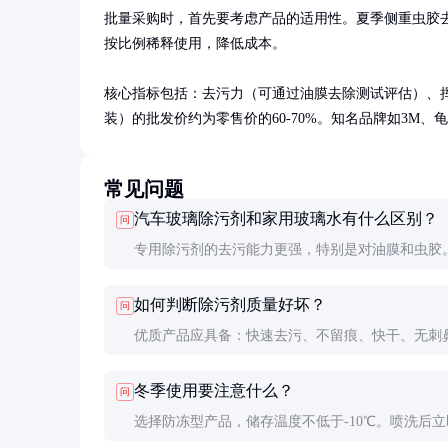
批量采购时，首先要考虑产品的适用性。夏季侧重虫胶
按比例稀释使用，降低成本。

核心指标包括：去污力（可通过油膜去除测试评估）、挥
装）的批发价约为零售价的60-70%。知名品牌如3M
常见问题
汽车玻璃除污剂和家用玻璃水有什么区别？
问
专用除污剂的去污能力更强，特别是对油膜和虫胶
玻璃水清洁力较弱，且可能含有对汽车橡胶件有害
如何判断除污剂质量好坏？
问
分。
优质产品应具备：快速去污、不留痕、快干、无刺
味。可以小面积试用，观察清洁效果和干燥速度。
冬季使用要注意什么？
问
选择防冻型产品，储存温度不低于-10℃。喷洗后立