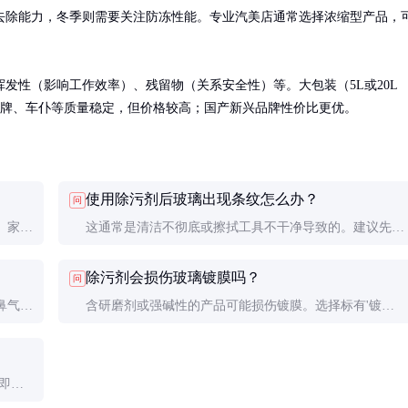
去除能力，冬季则需要关注防冻性能。专业汽美店通常选择浓缩型产品，
发性（影响工作效率）、残留物（关系安全性）等。大包装（5L或20L
、龟牌、车仆等质量稳定，但价格较高；国产新兴品牌性价比更优。
使用除污剂后玻璃出现条纹怎么办？
问
。家用
这通常是清洁不彻底或擦拭工具不干净导致的。建议先用
的成
清水预洗，使用超细纤维布，按同一方向擦拭。
除污剂会损伤玻璃镀膜吗？
问
鼻气
含研磨剂或强碱性的产品可能损伤镀膜。选择标有'镀膜
适用'的产品，并避免频繁使用。
即擦