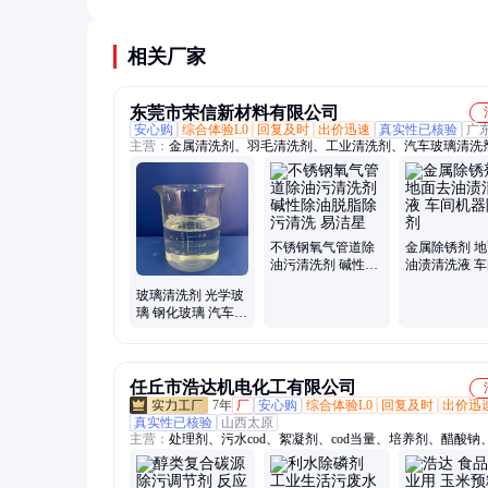
干，防止结冰。
相关厂家
东莞市荣信新材料有限公司
安心购
综合体验L0
回复及时
出价迅速
真实性已核验
广
主营：
金属清洗剂、羽毛清洗剂、工业清洗剂、汽车玻璃清洗
织水洗助剂、消泡剂
不锈钢氧气管道除
金属除锈剂 
油污清洗剂 碱性除
油渍清洗液 
油脱脂除污清洗 易
器除油剂
玻璃清洗剂 光学玻
洁星
璃 钢化玻璃 汽车玻
璃除油除污清洗 易
洁星
任丘市浩达机电化工有限公司
7年
厂
安心购
综合体验L0
回复及时
出价迅
真实性已核验
山西太原
主营：
处理剂、污水cod、絮凝剂、cod当量、培养剂、醋酸钠
药剂、淀粉标准、酰胺用量、cod去除剂、防水乳液、氯化铝
氯化铝国标、臭味降解剂、葡萄糖成分、超标去除剂、酰胺添