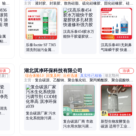
、输送
主营：
灌封胶、封装胶、散热硅脂、硫化硅橡胶、固化硅橡胶、硅胶
颗粒
密封胶、单组份硅胶、壳体密封胶、螺纹锁固剂、燃料电池密封胶、
修补
快干胶、环氧树脂结构胶
合一陶
汉高乐泰454胶水万
金属
能快干胶凝胶状多
冷粘包
孔材质快速修补强
乐泰/loctite SF 7365
汉高乐泰401无刺鼻
在金属
力胶
清洗剂油污金属表
气味瞬干胶 快速粘
面清洁剂除污除油
接 强度高 小包装批
量采购优惠
湖北淇净环保科技有限公司
洽谈
洽谈
建厦门
综合体验L0
回复及时
出价迅速
真实性已核验
湖北鄂州
主营：
复合碳源、乙酸钠、聚合氯化铝、聚丙烯酰胺、聚合硫酸铁、
固体乙酸钠、液体乙酸钠、醋酸钠、醋酸钠溶液、乙酸钠溶液
砖清洗
除污
复合碳源厂家 污水
存充足
生化系统除污调节
复合碳源厂商 市政
新型生物发酵复合
剂 COD转化率高
污水用水除污调节
碳源 适用于工业废
淇净环保 z039
剂 高含量 淇净环保
水 快速降总氮 淇净