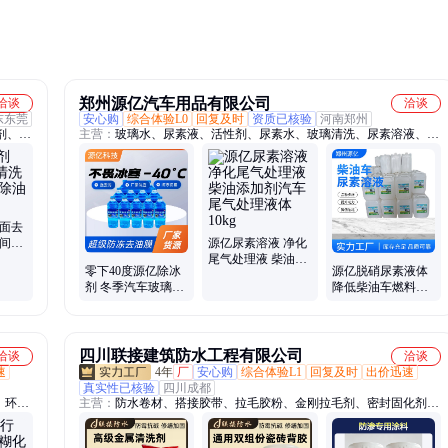
郑州源亿汽车用品有限公司
洽谈
洽谈
东东莞
安心购
综合体验L0
回复及时
资质已核验
河南郑州
剂、纺
主营：
玻璃水、尿素液、活性剂、尿素水、玻璃清洗、尿素溶液、尾
气处理液、高纯度车用尿素
地面去
车间机
源亿尿素溶液 净化
尾气处理液 柴油添
零下40度源亿除冰
源亿脱硝尿素液体
加剂汽车尾气处理
剂 冬季汽车玻璃表
降低柴油车燃料消
液体10kg
面除尘除污玻璃水
耗 延长汽车寿命
四川联接建筑防水工程有限公司
洽谈
洽谈
速
4年
厂
安心购
综合体验L1
回复及时
出价迅速
真实性已核验
四川成都
、环保
主营：
防水卷材、搭接胶带、拉毛胶粉、金刚拉毛剂、密封固化剂、
絮凝、
高分子丙纶、防水胶防水涂料
加量、