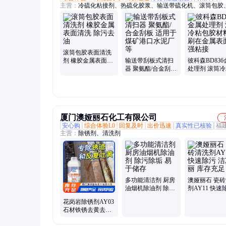
主营：
冷硫化粘接剂、热硫化胶浆、输送带硫化机、滚筒包胶
带接头胶、输送带修补条、皮带清扫器、输送带缓冲床、陶瓷
胶、未硫化芯胶、未硫化面胶、覆盖胶、中垫胶、输送带快速
胶、菱形橡胶板、耐磨橡胶板、皮带冷粘胶、陶瓷橡胶板、三
瓷衬板、陶瓷衬板胶
滚筒包胶表面清洗
剂 橡胶金属表面清
输送带刮板式清扫
彼科森BD836
洗 除污去油
器 聚氨酯/合金刮板
处理剂 滚筒
适用于煤矿港口水
胶材料 涂刷
泥厂等
表面 增强粘接
厦门澳娅丽石化工有限公司
安心购
综合体验L0
回复及时
出价迅速
真实性已核验
福
主营：
除锈剂、清洗剂
多功能清洁剂 厨房
澳娅丽石 瓷
油烟机除油剂 除污
剂AY11 快速
除垢 易于储存
洁净亮丽 库
花岗岩除锈剂AY03
石材铁锈去黄去锈
除污除垢 不伤表面