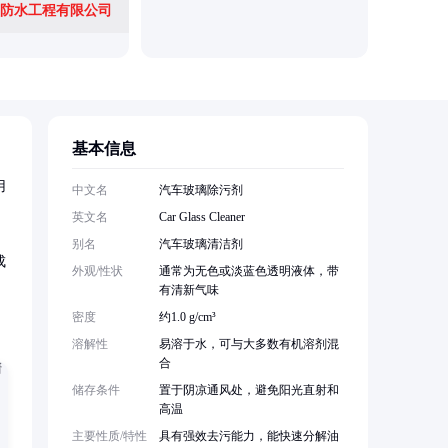
防水工程有限公司
基本信息
用
中文名
汽车玻璃除污剂
英文名
Car Glass Cleaner
别名
汽车玻璃清洁剂
成
外观/性状
通常为无色或淡蓝色透明液体，带
有清新气味
密度
约1.0 g/cm³
溶解性
易溶于水，可与大多数有机溶剂混
合
储存条件
置于阴凉通风处，避免阳光直射和
高温
主要性质/特性
具有强效去污能力，能快速分解油