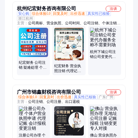
杭州纪宏财务咨询有限公司
洽谈
安心购
综合体验L0
回复及时
出价迅速
真实性已核验
浙江杭州
主营：
公司商标、营业执照、公司时间、公司注销、个体注销、
异常处理、异常服务、处理银行、公司经营、财务记账、杭州公
司注册、注册公司、杭州执照代办、杭州财税公司、营业执照代
办、代理记账、记账报税、小规模记账、一般纳税人记账、财务
外包、工商变更、个体核定、营业执照变更、税务咨询、公司注
册
杭州下城公司注
销公司变更代办
服务全称不需要
纪宏财务 公司注
纪宏财务 营业执
到场
销 疑难处理 个体
照注销 代理记账
户注销 异常移除
税务筹划 专业团
工商清算
队全程托管
广州市锦鑫财税咨询有限公司
洽谈
综合体验L0
回复及时
出价迅速
真实性已核验
广东广州
主营：
公司注销、公司注册、出口退税
注册公司办理 个
佛山 营业执照办