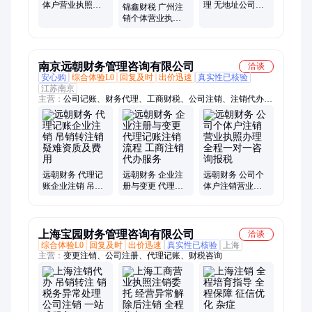
体户营业执照申
理 无地址公司注
锦鑫财税 广州注
请 代理记账 会计
册 记账报税 注销
销个体营业执照
报税 变更注销
变更 专人对接
公司变更注册地
址 税务逾期补报
南京远朝财务管理咨询有限公司
洽谈
安心购
综合体验L0
回复及时
出价迅速
真实性已核验
江苏南京
主营：
公司记账、财务代理、工商财税、公司注销、注销代办、
公司工商、记账服务、实力代办、公司股权、记账智能、公司财
务、开户商标、咨询代理、公司代理、记账代理、服务代理、公
司服务、服务商标、公司营业、工商代办、工商营业、上门服
务、公司执照、公司做账、财务记账
远朝财务 代理记
远朝财务 企业注
远朝财务 公司个
账企业注销 吊销
册与变更 代理记
体户注销营业执
转注销 疑难资质
账注销流程 工商
照办理全程一对
及费用
注销代办服务
一咨询报税
上海宝园财务管理咨询有限公司
洽谈
综合体验L0
回复及时
出价迅速
真实性已核验
上海
主营：
变更注销、公司注册、代理记账、财税咨询