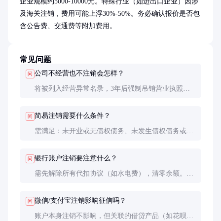
企业规模约5000-10000元。特殊行业（如进出口企业）因涉
及海关注销，费用可能上浮30%-50%。务必确认报价是否包
含公告费、交通费等附加费用。
常见问题
公司不经营也不注销会怎样？
问
将被列入经营异常名录，3年后强制吊销营业执照。
法定代表人将面临征信影响、3年内不得担任高管等
处罚，还可能产生滞纳金和罚款。
简易注销需要什么条件？
问
需满足：未开业或无债权债务、未发生债权债务或已
清算完毕、全体投资人书面承诺对债务承担连带责
任。税务登记正常且已清税的企业可申请。
银行账户注销要注意什么？
问
需先解除所有代扣协议（如水电费），清零余额。对
公账户还需提供工商注销证明。信用卡注销需确认无
分期未还，建议45天后查询征信确认注销成功。
微信/支付宝注销影响征信吗？
问
账户本身注销不影响，但关联的借贷产品（如花呗、