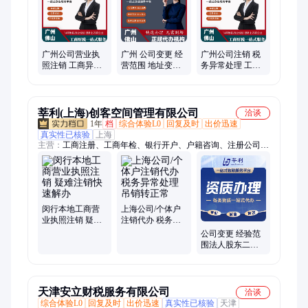
广州公司营业执
广州 公司变更 经
广州公司注销 税
照注销 工商异常
营范围 地址变更
务异常处理 工商
解锁 减资变更办
营业执照注销 工
注销 税务咨询服
理 专人对接服务
商登记配套服务
务 源沅财税
莘利(上海)创客空间管理有限公司
洽谈
1年
档
综合体验L0
回复及时
出价迅速
真实性已核验
上海
主营：
工商注册、工商年检、银行开户、户籍咨询、注册公司、
汇算清缴、落户服务、工商服务、代理记账
闵行本地工商营
上海公司/个体户
业执照注销 疑难
注销代办 税务异
注销快速解办
常处理 吊销转正
公司变更 经验范
常
围法人股东二十
年经验专业靠谱
天津安立财税服务有限公司
洽谈
综合体验L0
回复及时
出价迅速
真实性已核验
天津