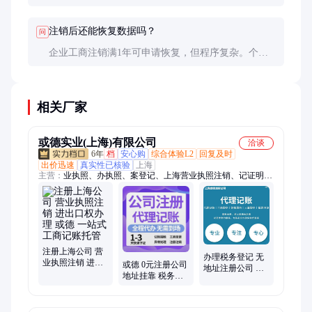
微粒贷）需先结清。建议打印年度交易流水后再注
销，以备后续可能的税务核查需要。
注销后还能恢复数据吗？
问
企业工商注销满1年可申请恢复，但程序复杂。个人
账户通常有30-180天犹豫期，超过期限后绝大多数平
台无法恢复数据。重要数据务必提前备份。
相关厂家
或德实业(上海)有限公司
洽谈
6年
档
安心购
综合体验L2
回复及时
出价迅速
真实性已核验
上海
主营：
业执照、办执照、案登记、上海营业执照注销、记证明、
商注册、财税服、公司注、记账报、德企服、册地址、会计服
务、人力资源、账户开通、执照许可、增值服务、电商执照、财
务托管、托管开票、商户办理、企业注册、税控申领、银行开
户、实体经营、人事代理、税务筹划
注册上海公司 营
办理税务登记 无
业执照注销 进出
或德 0元注册公司
地址注册公司 代
口权办理 或德 一
地址挂靠 税务节
理所需资料 或德
站式工商记账托
税核定征收 经营
专业效率高可开
管
备案登记证明
票