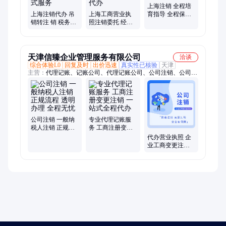
上海注销 全程培
上海注销代办 吊
上海工商营业执
育指导 全程保障
销转注 销 税务异
照注销委托 经营
征信优化 杂症
常处理 公司注销
异常解除后注销
一站式服务
全程代办
天津信臻企业管理服务有限公司
洽谈
综合体验L0
回复及时
出价迅速
真实性已核验
天津
主营：
代理记账、记账公司、代理记账公司、公司注销、公司注
册、执照变更、人事代理、税务筹划、资质代办、天津记账公
司、北京记账公司、记账公司哪家好、好的记账公司、好的财税
公司、工商注册、工商注册哪家好、服务好的记账公司、资质注
册、记账公司一年多少钱
公司注销 一般纳
专业代理记账服
税人注销 正规流
务 工商注册变更
程 透明办理 全程
注销 一站式全程
代办营业执照 企
无忧
代办
业工商变更注销
一对一贴心服务
信臻