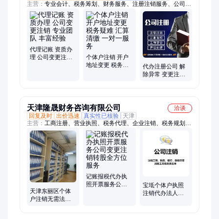
主营：
专业会计、税务筹划、财务服务、注册注销服务、公司注
销、记账报税、注册变更、人事托管、全流程服务、代办营业执
照、税务申报统筹、银行开户办理、人事档案代理、法人变更、
注册资金变更、地址变更、经营范围变更、公司名称变更、服务
好的记账公司、资质代办、代理记账公司、财税咨询公司、财税
服务公司、安立财税记账公司、安立记账公司
代理记账 资质办
理 公司变更注销
个体户注销 开户
专业团队 丰富经
地址变更 税务疑
代办注册公司 解
验
难 汇算清缴 一对
除异常 变更注销
一服务
一对一专业服务
天津隆晟财务咨询有限公司
洽谈
回复及时
出价迅速
真实性已核验
天津
主营：
工商注册、营业执照、税务代理、企业注销、税务规划、
本地记账、税收返还、纳税申报、变更税务、会计服务记账、代
办营业执照、记账报税
记账报税代办执
照开票服务公司
宝坻个体户执照
天津东丽区个体
变更注销转股全
注销代办法人无
户注销无需法人
方位服务
需到场全程服务
到场低价快速
免费咨询