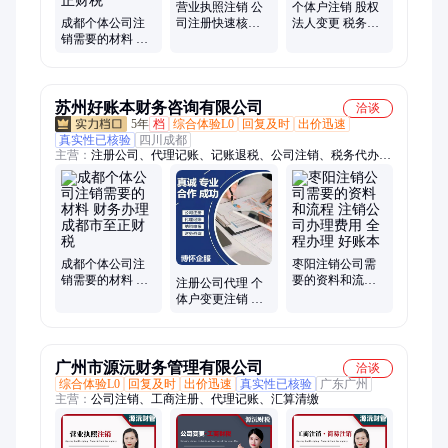
营业执照注销 公
个体户注销 股权
成都个体公司注
司注册快速核名
法人变更 税务异
销需要的材料 专
一对一服务 快速
常处理 全程代办
业财务代办 成都
办理
市至正财税
苏州好账本财务咨询有限公司
洽谈
5年
档
综合体验L0
回复及时
出价迅速
真实性已核验
四川成都
主营：
注册公司、代理记账、记账退税、公司注销、税务代办、
公司代办、营业执照办理
成都个体公司注
枣阳注销公司需
销需要的材料 财
要的资料和流程
注册公司代理 个
务办理 成都市至
注销公司办理费
体户变更注销 税
正财税
用 全程办理 好账
收筹划 年报公示
本
需要合法纳税
广州市源沅财务管理有限公司
洽谈
综合体验L0
回复及时
出价迅速
真实性已核验
广东广州
主营：
公司注销、工商注册、代理记账、汇算清缴