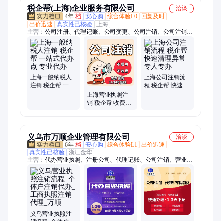
税企帮(上海)企业服务有限公司
洽谈
4年
档
安心购
综合体验L0
回复及时
出价迅速
真实性已核验
上海
主营：
公司注册、代理记账、公司变更、公司注销、公司注销代
办、上海公司注销、资质代办、上海公司注册、上海注册公司、
上海执照代办、上海财务公司、营业执照、注册公司、工商注
册、公司注册代办、公司变更代办、营业执照代办、注册公司代
办、上海公司变更、上海工商注册、个体户注册、营业执照办
理、营业执照注册、记账报税、财务代理
上海一般纳税人
上海公司注销流
注销 税企帮 一站
程 税企帮 快速清
式代办点 专业代
理异常 专人专办
上海营业执照注
办
销 税企帮 收费标
准详情 专业代办
义乌市万顺企业管理有限公司
洽谈
6年
档
安心购
综合体验L1
出价迅速
真实性已核验
浙江金华
主营：
代办营业执照、注册公司、代理记账、公司注销、营业执
照注销、商标注册、个体户注册、工商注册、公司变更、美金结
汇、美金账户开户、执照转让、财务代理、商标代理、万顺财
务、公司商标、工商代办、公司执照、工商变更、公司申请、咨
询代理、公司法人、退税代办、进出口权代办、一般纳税人申请
义乌营业执照注