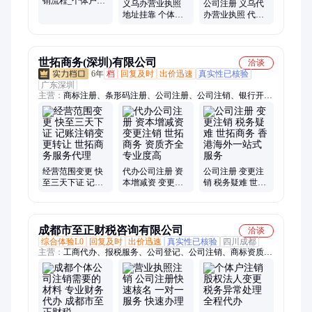
销流程_个体户注
义乌办营业执照
公司注册 义乌代
销代办_工商执照
地址挂靠 个体户
办营业执照 代理
注销代理_万顺
公司登记注册变
记账报税 注销 工
更注销代理
商变更
世拓商务(深圳)有限公司
洽谈
6年
档
回复及时
出价迅速
真实性已核验
广东深圳
主营：
商标注册、条形码注册、公司注册、公司注销、银行开
户、公司变更
经营范围变更 快
代办公司注册 资
公司注册 变更注
至三天下证 记账
本增减资 变更注
销 税务疑难 世拓
注销变更转让 世
销 世拓商务 资质
商务 香港海外一
拓商务服务代理
齐全 专业度高
站式服务
成都市至正财税咨询有限公司
洽谈
综合体验L0
回复及时
出价迅速
真实性已核验
四川成都
主营：
工商代办、报税服务、公司登记、公司注销、商标资质、
变更代办、税务代办、公司商标、报税处理、注册公司、注册个
体、代理记账、代理报税、地址托管、公司变更、银行开户、公
司注册、纳税申报、财税合规、财税咨询、纳税自查、工商年
报、商标注册、地址变更、民办企业注册