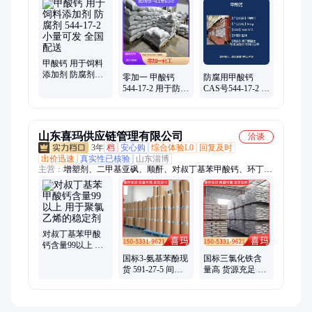
锌、润湿剂、硫酸铯、催化剂、粘合剂、乳化剂、草酸锰、硫酸
锂、石英砂、绝缘油、茶皂素、防腐剂、醋酸镁、锂电池、碘化
锂、培养基、蒸馏水、硬脂酸、塑化剂、草酸钾、磷酸铁
甲酸钙 用于饲料
添加剂 防腐剂
零加一 甲酸钙
防腐用甲酸钙
544-17-2 小量可发
544-17-2 用于防腐
CAS号544-17-2 用
全国配送
剂 建材 饲料添加
于耐磨材料 饲料
剂等
添加剂 支持小量
发货
山东喜玛供应链管理有限公司
洽谈
3年
档
安心购
综合体验L0
回复及时
出价迅速
真实性已核验
山东淄博
主营：
增塑剂、二甲基亚砜、顺酐、对叔丁基苯甲酸钙、环丁
砜、二甲基二硫醚、赋臭剂、四氢噻吩加臭剂、环戊烷、塑化
剂、二辛酯、石油醚、异丁醇、氯化苄、叔十二硫醇、硬脂酸
钙、树脂涂料、四氢噻吩、化学试剂、国标染料、氯乙酸、硬脂
酸锌、乙二醛、异辛烷、橡胶塑料
对叔丁基苯甲酸
钙含量99以上 用
于聚氯乙烯的稳
国标3-氨基苯酚现
国标三氯化铁含
定剂
货 591-27-5 间氨
量高 货源充足 送
基苯酚 可取样送
货上门 7705-08-0
货上门