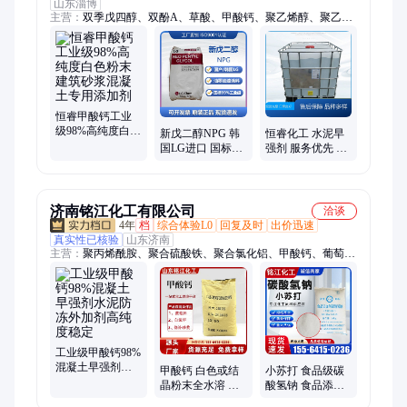
山东淄博
主营：
双季戊四醇、双酚A、草酸、甲酸钙、聚乙烯醇、聚乙烯
醇缩丁醛、甲酸钠、硫氢化钠、硫化钠、氯乙酸钠、甲酸、氯乙
酸、丙酸、冰醋酸、苯酚
恒睿甲酸钙工业
级98%高纯度白色
新戊二醇NPG 韩
恒睿化工 水泥早
粉末建筑砂浆混
国LG进口 国标工
强剂 服务优先 农
凝土专用添加剂
业级 树脂用增塑
业甲酸钾 配伍性
剂 126-30-7
好
济南铭江化工有限公司
洽谈
4年
档
综合体验L0
回复及时
出价迅速
真实性已核验
山东济南
主营：
聚丙烯酰胺、聚合硫酸铁、聚合氯化铝、甲酸钙、葡萄
糖、羧甲基纤维素、草酸、三氯异氰尿酸、卡松、edta四钠、磷
酸三钠、消泡剂、硬脂酸锌、醋酸钠、edta二钠、工业白糖、尿
素
工业级甲酸钙98%
混凝土早强剂水
甲酸钙 白色或结
小苏打 食品级碳
泥防冻外加剂高
晶粉末全水溶 可
酸氢钠 食品添加
纯度稳定
提高硬化时间 库
烘焙面食膨松剂