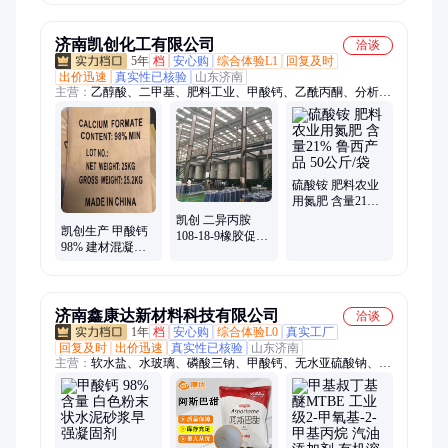
存充足 免费拿样
污水处理洗涤添
加
济南凯创化工有限公司
洽谈
5年
档
安心购
综合体验L1
回复及时
出价迅速
真实性已核验
山东济南
主营：
乙醇酸、二甲基、肥料工业、甲酸钙、乙酰丙酮、分析试
剂、对苯二胺、十二羟基、化工国标、精己二酸、二异丁腈、次
亚磷酸、氯化亚锰、无水草酸钠、无水醋酸钠、饲料添加剂、无
水氯化锰、杀菌灭藻剂、三乙基氯化铵、二甲氨基乙酯
硫酸铵 肥料农业
用氮肥 含量21%
鲁西产品 50公斤/
凯创 二异丙胺
凯创生产 甲酸钙
袋
108-18-9橡胶促进
98% 建材混凝土
剂医药中间体农
饲料添加剂 早强
药除草剂表面活
剂
性剂
济南鑫康达新材料科技有限公司
洽谈
1年
档
安心购
综合体验L0
真实工厂
回复及时
出价迅速
真实性已核验
山东济南
主营：
软水盐、水玻璃、磷酸三钠、甲酸钙、无水亚硫酸钠、氢
氧化钙、焦亚硫酸钠、草酸、柠檬酸、六偏磷酸钠、硼砂、液
碱、三聚磷酸钠、片碱、磷酸、漂白粉、大苏打、碳酸钾、多聚
甲醛、次氯酸钠、聚合氯化铝、元明粉、硼酸、氨水、二氯甲烷