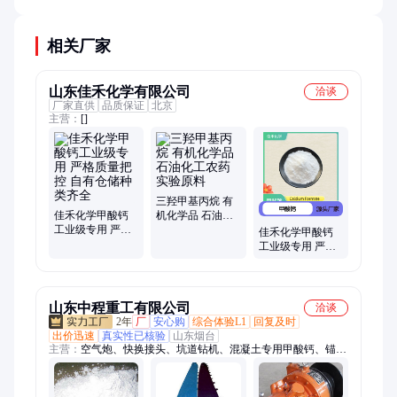
致的絮凝。
相关厂家
山东佳禾化学有限公司
洽谈
厂家直供
品质保证
北京
主营：
[]
三羟甲基丙烷 有
佳禾化学甲酸钙
机化学品 石油化
工业级专用 严格
工农药实验原料
佳禾化学甲酸钙
质量把控 自有仓
工业级专用 严格
储种类齐全
质量把控 自有仓
储种类齐全
山东中程重工有限公司
洽谈
2年
厂
安心购
综合体验L1
回复及时
出价迅速
真实性已核验
山东烟台
主营：
空气炮、快换接头、坑道钻机、混凝土专用甲酸钙、锚杆
钻机、皮带输送机、刮板输送机、气动单轨吊、氧气呼吸器、建
筑用喷浆机、蓄电池电机车