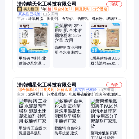
济南晴天化工科技有限公司
洽谈
5年
档
综合体验L1
回复及时
出价迅速
真实性已核验
山东济南
主营：
环氧树脂、固化剂、石英砂、甲酸钙、滑石粉、玻璃丝
布、减水剂、苯甲酸钠、金属净洗剂、速凝剂、硅藻土、三聚磷
酸钠、磷酸三钠、六偏磷酸钠、蒸馏水、蓖麻油、多聚甲醛、缓
凝剂、nn亚甲基双丙烯酰胺、促进剂、聚乙二醇、甲基四氢苯
酐、甲基六氢苯酐、稀释剂、三乙醇胺
硫酸钾 农业用钾
肥 全水溶 颗粒粉
末 52%含量 农用
甲酸钙 饲料行业
α烯基磺酸钠 AOS
建筑砂浆水泥行
粉 洁浪牌aos发泡
业皮革助剂 有效
剂 表面活性剂 洗
成分含量98%
涤用
济南端星化工科技有限公司
洽谈
综合体验L0
回复及时
出价迅速
真实性已核验
山东济南
主营：
农用肥料、污水处理剂、电镀用硫酸铜纤维素等添加剂、
混凝土速凝消泡等添加剂、洗涤原料、水产养殖用添加剂、阻燃
剂
甲酸钙 工业级 水
蚁酸钙 白色粉末
泥凝固早强剂 混
防霉抗菌 建筑用
聚丙烯酰胺 阳离
凝土速凝添加剂
混凝土润滑剂早
子PAM 洗砂污水