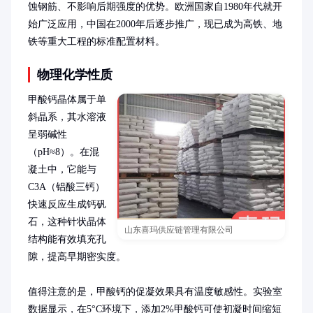
蚀钢筋、不影响后期强度的优势。欧洲国家自1980年代就开
始广泛应用，中国在2000年后逐步推广，现已成为高铁、地
铁等重大工程的标准配置材料。
物理化学性质
甲酸钙晶体属于单
斜晶系，其水溶液
呈弱碱性
（pH≈8）。在混
凝土中，它能与
C3A（铝酸三钙）
快速反应生成钙矾
石，这种针状晶体
山东喜玛供应链管理有限公司
结构能有效填充孔
隙，提高早期密实度。

值得注意的是，甲酸钙的促凝效果具有温度敏感性。实验室
数据显示，在5°C环境下，添加2%甲酸钙可使初凝时间缩短