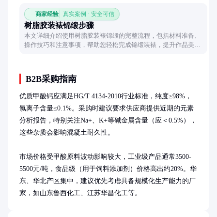
商家经验
真实案例 · 安全可信
树脂胶装裱锦缎步骤
本文详细介绍使用树脂胶装裱锦缎的完整流程，包括材料准备、
操作技巧和注意事项，帮助您轻松完成锦缎装裱，提升作品美观
度和耐久性。
B2B采购指南
优质甲酸钙应满足HG/T 4134-2010行业标准，纯度≥98%，
氯离子含量≤0.1%。采购时建议要求供应商提供近期的元素
分析报告，特别关注Na+、K+等碱金属含量（应＜0.5%），
这些杂质会影响混凝土耐久性。

市场价格受甲酸原料波动影响较大，工业级产品通常3500-
5500元/吨，食品级（用于饲料添加剂）价格高出约20%。华
东、华北产区集中，建议优先考虑具备规模化生产能力的厂
家，如山东鲁西化工、江苏华昌化工等。