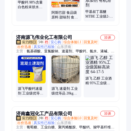
甲酸钙 98%含量
白色粉末状水泥
砂浆早强凝固剂
甲基叔丁基醚
阿斯巴甜 食品级
MTBE 工业级2-甲
原料 甜味剂 食用
氧基-2-甲基丙烷
甜度烘焙饮料代
汽油添加剂 有机
糖
溶剂
济南源飞伟业化工有限公司
洽谈
5年
档
安心购
综合体验L1
回复及时
出价迅速
真实性已核验
山东济南
主营：
氨基磺酸、亚氯酸钠、速凝剂、甲酸钙、氨水、液碱、脱
硝剂、乙醇、次氯酸钠、无水乙醇、草酸、漂白粉、漂粉精、碳
酸氢铵、亚硫酸氢钠、二甲基亚砜、二甲基甲酰胺、硼酸、大苏
打、冰醋酸、柠檬酸
源飞 乙醇 工业酒
精 95%工业级国
标高浓度 64-17-5
源飞甲酸钙速凝
源飞 速凝剂 工业
剂 工业级优等品
级优等品 20kg包
固含量98% 保质
装 物流运输通用
24个月
济南鑫冠化工产品有限公司
洽谈
2年
档
安心购
综合体验L0
回复及时
出价迅速
真实性已核验
山东济南
主营：
葡萄糖、工业白糖、聚丙烯酰胺、甲酸钙、羧甲基纤维