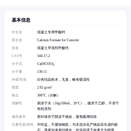
基本信息
中文名
混凝土专用甲酸钙
英文名
Calcium Formate for Concrete
别名
混凝土早强剂甲酸钙
CAS号
544-17-2
分子式
Ca(HCOO)₂
分子量
130.11
外观/性状
白色结晶粉末，无臭，略有吸湿性
密度
2.02 g/cm³
熔点
300°C（分解）
溶解性
易溶于水（16g/100ml，20°C），微溶于乙醇，不溶于
有机溶剂
储存条件
密封保存于阴凉干燥处，避免吸潮结块
主要性质/特性
中性盐，不腐蚀钢筋；与水泥水化产物反应生成钙矾
石，显著加速凝结硬化；低温环境下效果尤为明显。