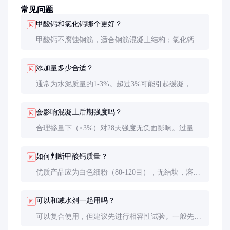
常见问题
甲酸钙和氯化钙哪个更好？
问
甲酸钙不腐蚀钢筋，适合钢筋混凝土结构；氯化钙早
强效果更强但会锈蚀钢筋，仅用于素混凝土。甲酸钙
成本较高但综合效益更好。
添加量多少合适？
问
通常为水泥质量的1-3%。超过3%可能引起缓凝，建
议通过试验确定最佳掺量。冬季施工可适当提高至
2.5-3%。
会影响混凝土后期强度吗？
问
合理掺量下（≤3%）对28天强度无负面影响。过量使
用可能导致微观结构不均匀，反而降低长期强度。
如何判断甲酸钙质量？
问
优质产品应为白色细粉（80-120目），无结块，溶于
水后澄清透明。可测pH值（7.5-8.5为佳）和氯离子含
量。
可以和减水剂一起用吗？
问
可以复合使用，但建议先进行相容性试验。一般先加
减水剂搅拌30秒，再加甲酸钙，避免直接混合可能导