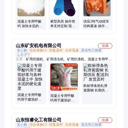
混凝土专用甲酸
裤型风筒 操作简
供应2吨气动绞车
钙 加快水泥的硬
单支持定制 现货
结构紧凑 操作简
化速度 缩短凝结
直供 维护方便
单 维修方便 启动
时间
速度快
山东矿安机电有限公司
洽谈
安心购
综合体验L0
回复及时
出价迅速
真实性已核验
山东济宁
主营：
矿用挖掘机、矿用清仓机、矿用扒渣机、混凝土专用甲酸
钙、给煤机、无压风门、防水密闭门、气动隔膜泵、滚轮罐耳、
皮带综保、矿用锂离子蓄电池电源、矿用翻车机、小型挖掘机、
洒水降尘装置、司控道岔装置、空气炮、气动阻车器、气动卧
闸、断带抓捕器、矿用防爆摄像仪、跑车防护装置、压风供水自
救装置、防水剂、履带运输车、巷道修复机、矿用挖掘式装载机
欧标弹条热轧弹
簧圆钢 长期供应
混凝土专用甲酸
配送到厂 发货及
混凝土专用甲酸
钙用于建筑砂浆
时
钙用于建筑砂浆
与各种混凝土中
与各种混凝土中
加快水泥的硬化
加快水泥的硬化
速度
速度
山东恒睿化工有限公司
洽谈
安心购
综合体验L0
回复及时
出价迅速
真实性已核验