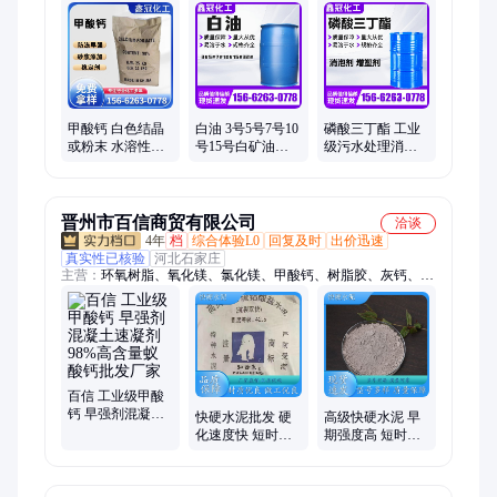
素、木质素磺酸钠、edta四钠、聚合氯化铝、草酸、三氯异氰尿
酸、碳酸钾、磷酸三钠、醋酸钠、聚合硫酸铁
甲酸钙 白色结晶
白油 3号5号7号10
磷酸三丁酯 工业
或粉末 水溶性好
号15号白矿油桶
级污水处理消泡
提高砂浆硬度 易
装一件批发现货
剂抑泡剂厂家直
施工 支持定制
供
XG-206
晋州市百信商贸有限公司
洽谈
4年
档
综合体验L0
回复及时
出价迅速
真实性已核验
河北石家庄
主营：
环氧树脂、氧化镁、氯化镁、甲酸钙、树脂胶、灰钙、白
水泥、元明粉、氯化钙、石膏粉、胶粉、耐火水泥、纤维素、快
硬水泥
百信 工业级甲酸
钙 早强剂混凝土
快硬水泥批发 硬
高级快硬水泥 早
速凝剂 98%高含
化速度快 短时脱
期强度高 短时脱
量蚁酸钙批发厂
模 适应紧急工程
模 粘结力优 基层
家
需求
附着力强