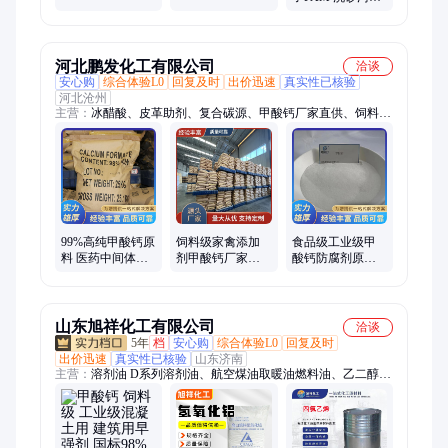
砂浆用 蚁酸钙厂
强剂甲酸钙厂家
处理药剂 专用高
家
分子絮凝剂厂家
现货
河北鹏发化工有限公司
洽谈
安心购
综合体验L0
回复及时
出价迅速
真实性已核验
河北沧州
主营：
冰醋酸、皮革助剂、复合碳源、甲酸钙厂家直供、饲料级
甲酸钙、石膏早强剂甲酸钙、水泥早强剂、表面处理剂、建筑用
早强剂、纺织印染助剂、甲酸钠 印染工业、工业级甲酸钠、甲
酸钠99%、蚁酸钠、复合碳源污水处理、降磷除总氮、复合碳源
培菌专用、厂家供应复合碳源、醋酸钠 58含量、纯碱 碳酸钠重
质、工业级85磷酸、工业除锈剂、工业乙酸钠、食品添加剂、工
业污水乙酸钠碳源
99%高纯甲酸钙原
饲料级家禽添加
食品级工业级甲
料 医药中间体合
剂甲酸钙厂家直
酸钙防腐剂原料
成专用 小包装大
供 瓷砖胶内外墙
饮料果蔬保鲜专
桶均有现货
腻子粉专用
用 资质齐全
山东旭祥化工有限公司
洽谈
5年
档
安心购
综合体验L0
回复及时
出价迅速
真实性已核验
山东济南
主营：
溶剂油 D系列溶剂油、航空煤油取暖油燃料油、乙二醇二
醋酸酯、甲酸钙、乙二醇丁醚、聚甲氧基二甲醚、过氯乙烯树
脂、高氯化聚乙烯、氯化橡胶、二乙二醇丁醚、亚硝酸钙、正丁
醇、异丁醇、异丙醇、碳酸二甲酯、碳酸二乙酯、甲基丙烯酸甲
酯、硫酸锆、硫酸锌、硝酸铝、硝酸铁、硝酸铜、一二三乙醇