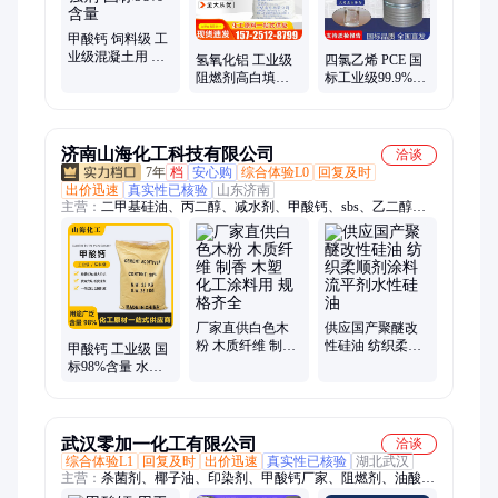
胺、苯酚、白油、乙酸乙酯、醋酸甲酯
甲酸钙 饲料级 工
业级混凝土用 建
氢氧化铝 工业级
四氯乙烯 PCE 国
筑用早强剂 国标
阻燃剂高白填料
标工业级99.9%含
98%含量
橡胶助剂涂料添
量 干洗剂 全氯乙
加剂旭祥现货
烯
济南山海化工科技有限公司
洽谈
7年
档
安心购
综合体验L0
回复及时
出价迅速
真实性已核验
山东济南
主营：
二甲基硅油、丙二醇、减水剂、甲酸钙、sbs、乙二醇、
硅油、vae乳液、双氰胺、三乙醇胺、十二烷基苯磺酸钠、邻苯
二甲酸二辛酯、邻苯二甲酸二丁酯、钼酸铵、树脂、活性白土、
己二酸、甲酸、聚乙二醇、二甲苯、抗氧剂
厂家直供白色木
供应国产聚醚改
粉 木质纤维 制香
性硅油 纺织柔顺
甲酸钙 工业级 国
木塑 化工涂料用
剂涂料流平剂水
标98%含量 水泥
规格齐全
性硅油
早强剂蚁酸钙 快
速凝固
武汉零加一化工有限公司
洽谈
综合体验L1
回复及时
出价迅速
真实性已核验
湖北武汉
主营：
杀菌剂、椰子油、印染剂、甲酸钙厂家、阻燃剂、油酸