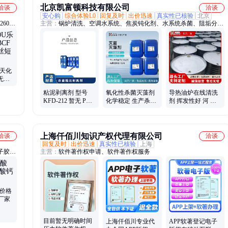
北京凯富顿科技有限公司
洽谈
洽谈
安心购
综合体验L0
回复及时
出价迅速
真实性已核验
北京
260、
主营：
锅炉清洗、空调水系统、焦炭钝化剂、水系统杀菌、阻垢分散
剂、洗涤高温水、粉尘抑制剂、脱硫增效剂、在线清洗剂、氧化除藻
剂、杀菌灭藻剂、水系统管道、无二氧化氯、空调冷凝器、金属表面
油污、清除附着藻类、烟气湿法脱硫、高电导反渗透、通风系统清
洗、空调风机盘管、导热油炉清洗、玻璃鳞片胶泥、烟气脱硫脱硝、
锅炉除垢除锈、填料水垢清洗
乐天化
无纺
粘泥剥离剂 型号
氧化性杀菌灭藻剂
导热油炉在线清洗
KFD-212 暂无 PH
化学稳定 生产杀菌
剂 挥发性好 河 北
值使用范围6-8 有效
灭藻剂 种类繁多 凯
导热油清洁剂 经久
物质含量30％
富顿
耐用 凯富顿
上海仟佰川知识产权代理有限公司
洽谈
洽谈
回复及时
出价迅速
真实性已核验
上海
子胶、
主营：
软件著作权申请、软件著作权服务
酪蛋白
钙价格
厂家
目前暂无明确时间
上海仟佰川专业代
APP软著登记电子