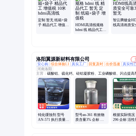
定制 暂无 纸箱+袋
智云腾镀金HD
子 精品代工 增值税
HDMI高清线规格
线高清画质安
10米hdmi高清线
hdmi 线 精品代工
靠30米暂无
暂无 定制 纸箱+袋
子 增值税
洛阳翼源新材料有限公司
安心购
综合体验L1
真实工厂
回复及时
出价迅速
真实性
河南洛阳
主营：
碳酸铝、硫化钙、硅铝凝胶粉、工业磷酸镁、闪点提高
面活性剂、耐火材料、水处理原材料
钝化缓蚀剂 型号
型号an-361 有效物
根据实际情况
AN-571 执行质量标
质含量3% 企标 参
296 企标 活性
准QB 暂无 根据水
考用量40mg 暂无
体 暂无 管道
质 含量20%
酸液缓蚀剂
垢剂