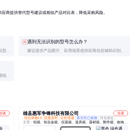
供应商提供替代型号建议或相似产品对比表，降低采购风险。
遇到无法识别的型号怎么办？
问
品型号
建议提供产品图片、应用场景或供应商信息辅助识别。专
信息。
业采购平台通常有型号查询工具或客服支持。
图纸或
雄县惠军争锋科技有限公司
洽谈
洽谈
综合体验L0
回复及时
出价迅速
真实性已核验
河北保定
主营：
铝箱、铝合金箱、仪器箱、道具箱、器材箱、附件箱、收纳
箱、航空箱、工具箱、电子仪表箱、实验仪器包装箱、消防器材箱、