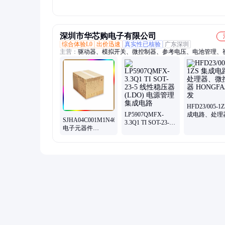
否 国标
深圳市华芯购电子有限公司
综合体验L0
出价迅速
真实性已核验
广东深圳
主营：
驱动器、模拟开关、微控制器、参考电压、电池管理、
关ic、仪表放大器、音频放大器、开关稳压器、数字隔离器、
大器、运算放大器、点火控制器、开关控制器、可编程门阵列
集成电路、电容电阻
HFD23/005-1
LP5907QMFX-
成电路、处理
SJHA04C001M1N46
3.3Q1 TI SOT-23-5
微控制器
电子元器件
线性稳压器(LDO)
HONGFA/宏
SUMITOMO 批次
电源管理 集成电路
暂无