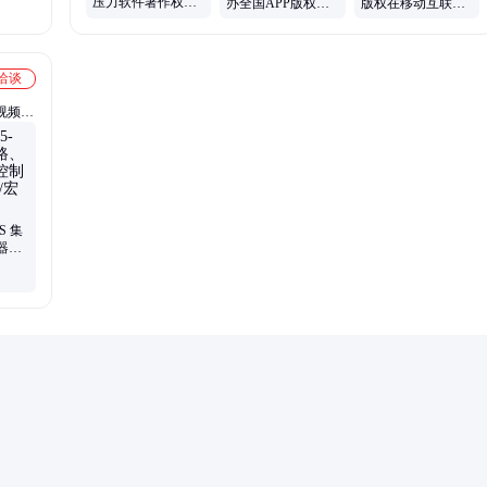
压力软件著作权可
办全国APP版权认
版权在移动互联网
以考虑普通件
证，一对一全程跟
App上架审核中具
踪服务
备同等效力
洽谈
视频开
精密放
、接口
ZS 集
器、
发