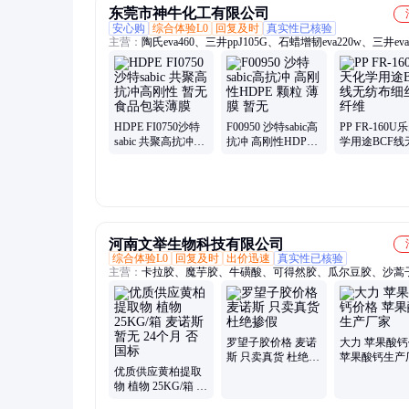
东莞市神牛化工有限公司
安心购
综合体验L0
回复及时
真实性已核验
主营：
陶氏eva460、三井ppJ105G、石蜡增韧eva220w、三井eva
热熔级eva250、普瑞曼ppj105g
HDPE FI0750沙特
F00950 沙特sabic高
PP FR-160U
sabic 共聚高抗冲高
抗冲 高刚性HDPE
学用途BCF线
刚性 暂无 食品包装
颗粒 薄膜 暂无
布细丝短纤维
薄膜
河南文举生物科技有限公司
综合体验L0
回复及时
出价迅速
真实性已核验
主营：
卡拉胶、魔芋胶、牛磺酸、可得然胶、瓜尔豆胶、沙蒿
海藻酸钠、纳他酶素、食用明胶、聚丙烯酸钠、甲基纤维素、
酸钠、普鲁兰多糖、乳酸链球菌素、食品级黄原胶
罗望子胶价格 麦诺
大力 苹果酸
斯 只卖真货 杜绝掺
苹果酸钙生产
优质供应黄柏提取
假
物 植物 25KG/箱 麦
诺斯 暂无 24个月