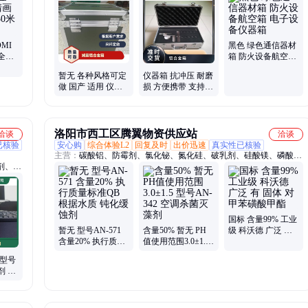
指挥作业箱、侦查作业箱、勘测仪器包装箱、仪器仪表箱、乐器包装
箱、舞台道具箱、服装道具箱、运输储备箱、通讯设备箱、五金工具
箱、铝合金航空箱、产品展示箱、物资器材箱
MI
黑色 绿色通信器材
全可
箱 防火设备航空箱
电子设备仪器箱
暂无 各种风格可定
仪器箱 抗冲压 耐磨
做 国产 适用 仪器
损 方便携带 支持定
想铝合金 减震航空
制 诚信经营
箱
洛阳市西工区腾翼物资供应站
洽谈
洽谈
已核验
安心购
综合体验L2
回复及时
出价迅速
真实性已核验
主营：
碳酸铝、防霉剂、氯化铋、氮化硅、破乳剂、硅酸镁、磷酸
剂、表
铝、化学试剂、抗静电剂、乙酸乙酯、氢氧化镁、焦磷酸钠、干燥通
风、次磷酸镁、氯化氢乙醇、氯化氢甲醇、聚丙烯酸钾、闪点提高
剂、柴油降凝剂、硫代硫酸铵、聚丙烯酰胺、多聚磷酸钠、25公斤纸
板桶、硫代乙醇酸钠、高分子絮凝剂
国标 含量99% 工业
暂无 型号AN-571
含量50% 暂无 PH
级 科沃德 广泛 有
含量20% 执行质量
值使用范围3.0±1.5
固体 对甲苯磺酸甲
标准QB 根据水质
型号AN-342 空调杀
酯
 型号
钝化缓蚀剂
菌灭藻剂
剂 液
缓蚀阻