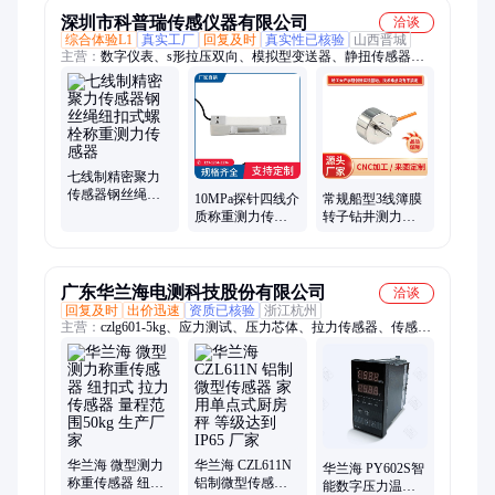
深圳市科普瑞传感仪器有限公司
洽谈
综合体验L1
真实工厂
回复及时
真实性已核验
山西晋城
主营：
数字仪表、s形拉压双向、模拟型变送器、静扭传感器、
单点式传感器、三轴力传感器、悬臂式传感器、微应变传感器、
压缩式传感器、动态扭矩传感器、压力传感器ns100a、拉压双向
传感器、压力传感器ns115p、微型压式传感器、数字峰值保持器
七线制精密聚力
传感器钢丝绳纽
10MPa探针四线介
常规船型3线簿膜
扣式螺栓称重测
质称重测力传感
转子钻井测力传
力传感器
器压变筒用单缸
感器风机风用科
机用bld
普瑞12-44-YF
广东华兰海电测科技股份有限公司
洽谈
回复及时
出价迅速
资质已核验
浙江杭州
主营：
czlg601-5kg、应力测试、压力芯体、拉力传感器、传感器
配件、压力传感器、测力传感器、重力传感器、压力机械表、电
阻应变片、高精度电阻、压力数显表、应变计贴片、智能售货
机、智能垃圾回收、智能家居测力、压缩称重测力、智能货柜垃
圾、残余应力分析、高温熔体压力、动态称重系统
华兰海 微型测力
华兰海 CZL611N
华兰海 PY602S智
称重传感器 纽扣
铝制微型传感器
能数字压力温度