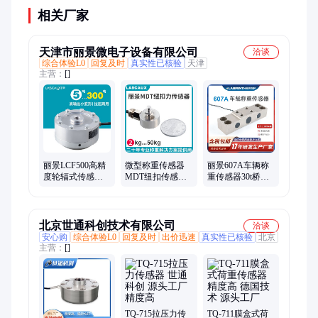
相关厂家
天津市丽景微电子设备有限公司
洽谈
综合体验L0
回复及时
真实性已核验
天津
主营：
[]
丽景LCF500高精
微型称重传感器
丽景607A车辆称
度轮辐式传感器
MDT纽扣传感器
重传感器30t桥式
0.2t-50拉力传感器
测力传感器 压力
传感器车载称重
传感器
系统物流车运输
车
北京世通科创技术有限公司
洽谈
安心购
综合体验L0
回复及时
出价迅速
真实性已核验
北京
主营：
[]
TQ-715拉压力传
TQ-711膜盒式荷