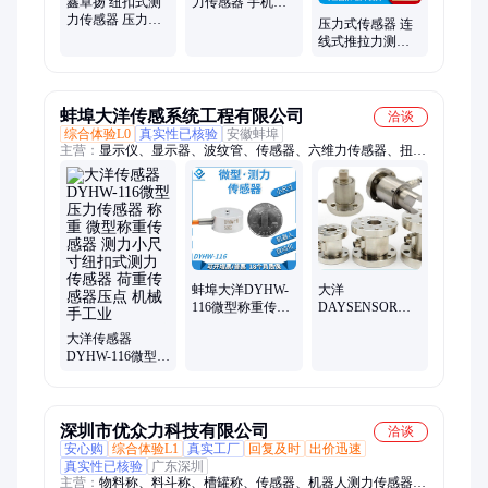
鑫卓扬 纽扣式测
力传感器 手机装
力传感器 压力传
配力传感器5—
压力式传感器 连
感器(20-
100kg_ZCB511BA
线式推拉力测试
10000KG)ZCB511F_
仪 微型测力称重
可定制
传感器厂家
蚌埠大洋传感系统工程有限公司
洽谈
综合体验L0
真实性已核验
安徽蚌埠
主营：
显示仪、显示器、波纹管、传感器、六维力传感器、扭矩
传感器、控制器、反应釜、变送器、采集软件、测力仪表、称重
仪表、压力测力、称重模块、显示控制、扭矩扳手、控制仪表、
静态扭矩、数显仪表、称重平台、智能检测、感应模块、高速采
集、采集仪表、新能源电机
蚌埠大洋DYHW-
大洋
116微型称重传感
DAYSENSOR静
器 机器人机械手
态扭矩传感器测
大洋传感器
小尺寸纽扣式微
力旋转力测量小
DYHW-116微型压
型称重传感器测
尺寸轴力DYJN-
力传感器 称重 微
力传感器微型荷
103
型称重传感器 测
重传感器
力小尺寸纽扣式
测力传感器 荷重
深圳市优众力科技有限公司
洽谈
传感器压点 机械
安心购
综合体验L1
真实工厂
回复及时
出价迅速
手工业
真实性已核验
广东深圳
主营：
物料称、料斗称、槽罐称、传感器、机器人测力传感器、