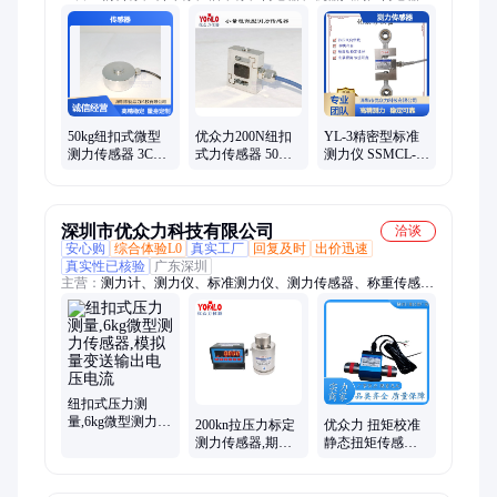
3C自动化测力传感器、YSOKL柱式测力传、1000吨轮辐传感
器、大力值测力传感器、液压机测力传感器、柱式测力传感器、
搅拌称、配料称、反应釜、机改称、BK-4系列测力传感、标准
测力仪、称重模块、BK-1系列柱式压力、BK-2系列S型传感、U
型放倾斜称重模块、DSA-YL-5KG、测力显示器、YL-320D
50kg纽扣式微型
优众力200N纽扣
YL-3精密型标准
测力传感器 3C自
式力传感器 50N
测力仪 SSMCL-
动化设备使用传
微型测力传感器
YL-3kN测力传感
感器
器
深圳市优众力科技有限公司
洽谈
安心购
综合体验L0
真实工厂
回复及时
出价迅速
真实性已核验
广东深圳
主营：
测力计、测力仪、标准测力仪、测力传感器、称重传感
器、轮辐拉压力传感器、柱式测力传感器、微型测力传感器、拉
压力传感器、称重模块、同轴度测试仪、扭矩扳手检定仪、引伸
计标定仪、扭矩板子测试仪
纽扣式压力测
量,6kg微型测力传
200kn拉压力标定
优众力 扭矩校准
感器,模拟量变送
测力传感器,期间
静态扭矩传感器
输出电压电流
核查0.1级标准测
高精度 低转速测
力计50吨
量 200Nm