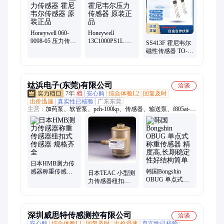
Honeywell 060-
Honeywell
9098-05 压力传感
13C1000PS1L 霍
SS413F 霍尼韦尔
器 霍尼韦尔传感
尼韦尔压力传感
磁性传感器 TO-92
器 原装正品
器 原装正品
封装 支持订货
竑浜电子(东莞)有限公司
洽谈
7年
档
安心购
综合体验L2
回复及时
出价迅速
真实性已核验
广东东莞
主营：
加药泵、软管泵、pch-100kp、传感器、输送泵、f805at-
bc、热电偶、tgru-ux010、机械kawa、hs76-c-100n、csa-507c-
99、熔体压力、测力仪表、称重仪表、铣削主轴、stabican-60t、
数字仪表、平衡调整、数控机床、痕试验仪、电子代理、nmb给
机器、泵配套管、补偿温度、fr-1b12l30w1ms
日本HMB测力传
感器称重传感器
韩国Bongshin
日本TEAC 小型测
纽扣式传感器 规
OBUG 单点式称
力传感器纽扣式
格齐全
重传感器 精度高,
传感器TC系列
长期稳定性好结
TC-WAR-G 竑浜
构简单
电子
深圳威思特传感测控有限公司
洽谈
安心购
综合体验L1
回复及时
出价迅速
真实性已核验