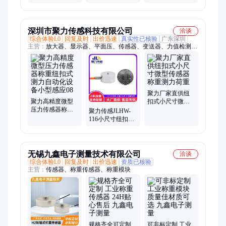
式 拉力传感器 量
家用单点式厨房
表 塑料机械传感
程范围50kg 生产
秤 等级达到IP65
器温度数显控制
厂家
厂家
仪表
深圳市聚力传感科技有限公司
洽谈
综合体验L0
回复及时
出价迅速
真实性已核验
广东深圳
主营：
放大器、显示器、平面压、传感器、变送器、力值检测、
医疗汽车、称重仪表、控制仪表、静态扭矩、压力传感、机器人
压入、多功能数字、气动液压设备
聚力厂家直供纽
聚力高精度微型
扣式小尺寸微型
压力传感器称重
传感器称重测力
聚力传感JLHW-
纽扣式测力自动
荷重
116小尺寸纽扣式
化设备小型感应
微型称重传感器
08
测力荷重传感器
无锡九鑫电子测量技术有限公司
洽谈
综合体验L0
回复及时
出价迅速
资质已核验
主营：
传感器、称重传感器、称重模块
规格齐全可定制
可非标定制 工业