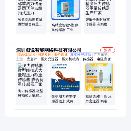
智敏高精度超薄
智敏全密封称重
微型膜合称重测
传感器 高精度压
高精度智敏S型称
力传感器圆形单
力传感器重量传
重传感器 工业电
点纽扣式压力
感器生产厂家
子秤地磅专用 拉
压力传感器
深圳图说智能网络科技有限公司
洽谈
综合体验L0
回复及时
出价迅速
真实性已核验
广东东莞
主营：
应变计、压力变送器、压力机械表、传感器、电阻应变
片、压力数显表、剪切应变片、同步显示板、智能数显仪表、压
力传感变送器、应变式压力芯体
测力传感器 微型
纽扣式大量程压
微型测力称重传
戴嵘 精准可靠 压
力称重传感器 膜
感器 纽扣式称重
力变送器 精准度
合荷重传感器厂
传感器 纽扣式拉
高 SSM-P200 生
家
力传感器厂家
产厂家