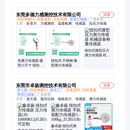
力传感器 自动化
器20N 荷重元传
设备
感器
东莞多德力感测控技术有限公司
洽谈
综合体验L0
回复及时
出价迅速
资质已核验
广东东莞
主营：
应变片、力感测控、温度检测、传感器、拉压力传感
纽扣式微型压力
测力传感器 机械
设备称重传感器
夹紧力传感器 微
纽扣式 不锈钢 微
型小尺寸 纽扣式
型测力传感器 微
测力传感器 按压
荷重传感器 小尺
力拉力重力重量
寸安装便利
东莞市卓扬测控技术有限公司
洽谈
安心购
综合体验L0
真实工厂
回复及时
出价迅速
资质已核验
广东东莞
主营：
放大器、激光位移、电枪扭力、传感器、测力传感器、微
型称重传感器、动态扭矩传感器、四通道数学变送器传感器信号
放大器、平行梁式称重传感器、柱式测力传感器、拉杆式测力传
感器、环形测力传感器、接触位移、扭力转矩、健身器材、力感
应器、圆形电感、智能压力、静态扭矩、u型压力计、压力变送
器、自动口罩机、压力测试仪、水压变送器、拉压力测力
鑫卓扬 纽扣式测