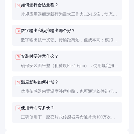
如何选择合适量程？
问
常规应用选额定载荷为最大工作力1.2-1.5倍，动态测
量选2倍以上。过大量程会降低分辨率和精度。
数字输出和模拟输出哪个好？
问
数字输出抗干扰强、传输距离远，但成本高；模拟输
出简单经济，适合短距离传输。根据系统兼容性和预
算选择。
安装时要注意什么？
问
确保安装面平整（粗糙度Ra≤1.6μm），使用规定扭矩
紧固螺栓。多传感器系统需保证各单元安装高度一
致，误差≤0.05mm。
温度影响如何补偿？
问
优质传感器内置温度补偿电路，也可通过软件进行温
度修正。关键应用建议在恒温环境使用或实测温度系
数。
使用寿命有多长？
问
正确使用下，应变片式传感器寿命通常为100万次全
量程循环或5-10年。疲劳失效主要表现为零点漂移增
大或线性度变差。