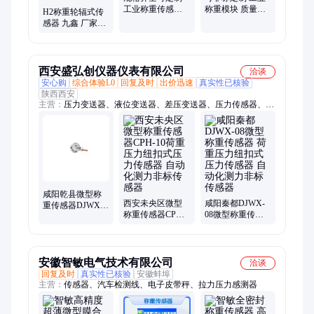
工业称重传感器
称重模块 质量佳
H2称重轮辐式传
24H贴心售后 九
材质可选 九鑫电
感器 九鑫 厂家现
鑫电子测量
子测量
货高精度微型纽
扣式测力压力秤
西安盛弘创仪器仪表有限公司
洽谈
安心购
综合体验L0
回复及时
出价迅速
真实性已核验
陕西西安
主营：
压力变送器、液位变送器、差压变送器、压力传感器、称
重传感器、拉压力传感器、液位计、超声波液位计、超声波热量
表、流量计、高频动态压力变送器、压力控制器
咸阳乾县微型称
西安未央区微型
咸阳秦都DJWX-
重传感器DJWX-
称重传感器CPH-
08微型称重传感
20A 荷重压力纽
10荷重压力纽扣
器 荷重压力纽扣
扣式压力传感器
式压力传感器 自
式压力传感器 自
自动化测力非标
动化测力非标传
动化测力非标传
传感器
感器
感器
安徽智敏电气技术有限公司
洽谈
回复及时
真实性已核验
安徽蚌埠
主营：
传感器、汽车检测线、电子皮带秤、拉力压力感测器