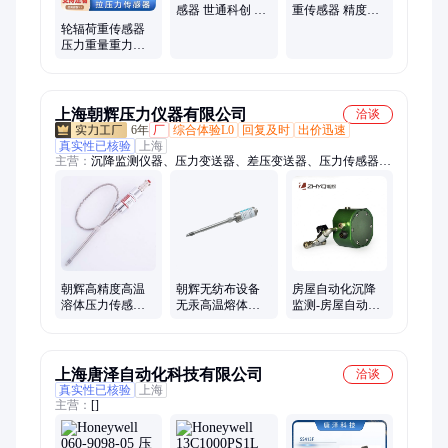
感器 世通科创 源
重传感器 精度高
头工厂 精度高
德国技术 源头工
轮辐荷重传感器
厂
压力重量重力测
力TQ-717世通科
创
上海朝辉压力仪器有限公司
洽谈
6年
厂
综合体验L0
回复及时
出价迅速
真实性已核验
上海
主营：
沉降监测仪器、压力变送器、差压变送器、压力传感器、
温度传感器、电磁流量计、液位变送器、涡街流量计、涡轮流量
计、质量流量计、温度压力仪表、压力控制仪表
朝辉高精度高温
朝辉无纺布设备
房屋自动化沉降
溶体压力传感器
无汞高温熔体压
监测-房屋自动化
化纤拉丝设备专
力传感器替代
沉降-厂家直销
用
dynisco
上海唐泽自动化科技有限公司
洽谈
真实性已核验
上海
主营：
[]