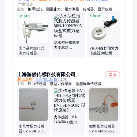
广东深圳
主营：
扳手扭矩、测量张力、紧力测量、传感器、显示仪表、芯
带屏蔽、开关推力、5t3t2t1t500kg、4芯电缆线、拖链电缆线、扭
力感应器、测试感应器、信号放大器、模拟放大器、电机扭力测
速、咬合力感应器、工装夹紧测力、机器人手指捏、咬合力检测
仪、螺丝防松检测、咬合力显示仪
防水型纽扣式测
力传感器
国产品牌纽扣式
VR804螺栓预紧力
50N/100N/200N膜
测力传感器
传感器30t防爆型
盒式重力感应器
VC13B微小型低
环形压力感测器
高度荷重元
20t
上海游然传感科技有限公司
洽谈
回复及时
真实性已核验
上海
主营：
压力传感器、微型力传感器、微型称重传感器
力传感器 EVT-
14B-50kg 纽扣式
小尺寸压力传感
微型压力传感器
测力传感器
器 EVT-14H-10kg
EVT-14AS1-2kg
EVTSENSOR【品
超小型纽扣式测
纽扣式测力传感
牌原装】