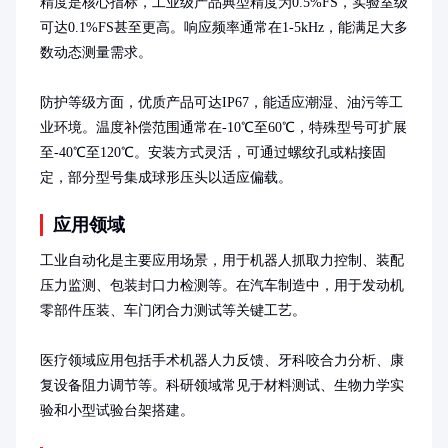
精度是核心指标，工业级产品典型精度为0.5%FS，实验室级
可达0.1%FS甚至更高。响应频率通常在1-5kHz，能满足大多
数动态测量需求。

防护等级方面，优质产品可达IP67，能适应潮湿、油污等工
业环境。温度补偿范围通常在-10℃至60℃，特殊型号可扩展
至-40℃至120℃。安装方式灵活，可通过螺纹孔或粘接固
定，部分型号集成球形压头以适应偏载。
应用领域
工业自动化是主要应用场景，用于机器人抓取力控制、装配
压力监测、包装封口力检测等。在汽车制造中，用于发动机
零部件压装、车门闭合力测试等关键工艺。

医疗领域应用包括手术机器人力反馈、牙科咬合力分析、康
复设备阻力调节等。科研领域常见于材料测试、生物力学实
验和小型试验台架搭建。