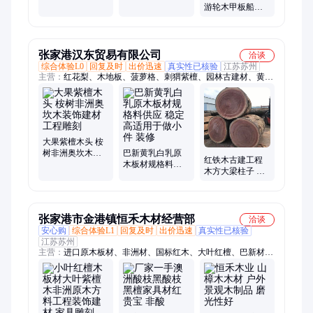
游轮木甲板船木
板材 专业加工厂
森迪木业
张家港汉东贸易有限公司
洽谈
综合体验L0
回复及时
出价迅速
真实性已核验
江苏苏州
主营：
红花梨、木地板、菠萝格、刺猬紫檀、园林古建材、黄花
梨大板、烘干板、红柳桉、防腐材、防腐木、家具材、巴蒂木、
实木板材、原木板材、红樱桃木、刚果花梨、家具用料、凉亭立
柱、仿古门窗、户外地板、南美柚木、板材定做、红坚木板材、
马木料板材、黑胡桃板材
大果紫檀木头 桉
树非洲奥坎木装
巴新黄乳白乳原
红铁木古建工程
饰建材工程雕刻
木板材规格料供
木方大梁柱子 密
应 稳定高适用于
度高承重性能好
做小件 装修
坚固耐用 汉东
张家港市金港镇恒禾木材经营部
洽谈
安心购
综合体验L1
回复及时
出价迅速
真实性已核验
江苏苏州
主营：
进口原木板材、非洲材、国标红木、大叶红檀、巴新材、
南美材、工程材料、家具材