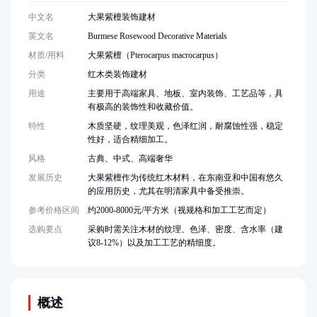
中文名
大果紫檀装饰建材
英文名
Burmese Rosewood Decorative Materials
材质/用料
大果紫檀（Pterocarpus macrocarpus）
分类
红木类装饰建材
用途
主要用于高端家具、地板、室内装饰、工艺品等，具
有极高的装饰性和收藏价值。
特性
木质坚硬，纹理美观，色泽红润，耐腐蚀性强，稳定
性好，适合精细加工。
风格
古典、中式、高端奢华
发展历史
大果紫檀作为传统红木材料，在东南亚和中国有悠久
的应用历史，尤其在明清家具中备受推崇。
参考价格区间
约2000-8000元/平方米（视规格和加工工艺而定）
选购要点
采购时需关注木材的纹理、色泽、密度、含水率（建
议8-12%）以及加工工艺的精细度。
概述