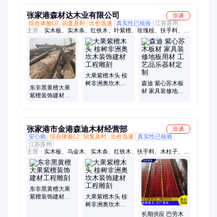
张家港森材达木业有限公司
洽谈
综合体验L0
回复及时
出价迅速
真实性已核验
江苏苏州
主营：
实木板、实木条、红铁木、叶紫檀、玫瑰桉、扶手料、木
柱子、花梨木、白酸枝、阔变豆、香樟木、防寒条、烘干板、黄
芸香、桥梁板、枕木松、多层板、黑酸枝、家具材、红檀香、筷
子料、红玫瑰、牛花梨、鸡翅木、海棠木
大果紫檀木头 桉
树非洲奥坎木装
森迪 紫心苏木板
东非黑黄檀大果
饰建材工程雕刻
材 家具装修地板
紫檀装饰建材工
用材 工艺品乐器
程雕刻
材定制
张家港市金港森迪木材经营部
洽谈
安心购
综合体验L2
回复及时
出价迅速
真实性已核验
江苏苏州
主营：
实木板、乌金木、实木条、红铁木、扶手料、木柱子、花
梨木、白酸枝、阔变豆、香樟木、防寒条、烘干板、桥梁板、枕
木松、多层板、黑酸枝、家具材、红檀香、红玫瑰、牛花梨、海
棠木、木跳板、重蚁木、餐桌椅、核桃木
东非黑黄檀大果
紫檀装饰建材工
大果紫檀木头 桉
程雕刻
树非洲奥坎木装
饰建材工程雕刻
长期供应 巴劳木