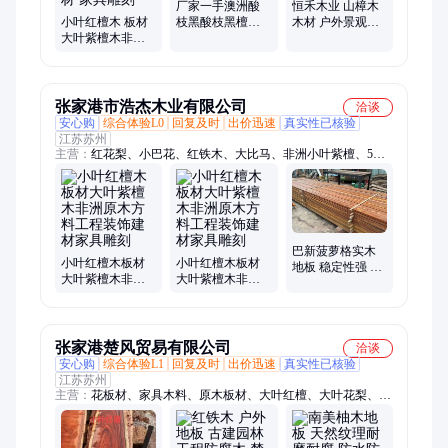
厂家一手澳洲酸
恒禾木业 山樟木
小叶红檀木 板材
枝黑酸枝黑檀家
木材 户外景观木
大叶紫檀木非洲
具材红贵宝 非酸
制品 磨光性好
原木方料工程装
饰建材 家具雕刻
张家港市浩杰木业有限公司
洽谈
安心购
综合体验L0
回复及时
出价迅速
真实性已核验
江苏苏州
主营：
红花梨、小巴花、红铁木、大比马、非洲小叶紫檀、5号
木、沙比利、奥坎、塔立、鸡翅、巴蒂、绿柄桑、红樱桃、柚木
王、紫心木、菠萝格、南美柚木、黑檀、乌木、蛇纹木、微凹黄
檀、绒毛黄檀、厚瓣乌木、血檀、军刀豆
巴新菠萝格实木
小叶红檀木板材
小叶红檀木板材
地板 稳定性强 不
大叶紫檀木非洲
大叶紫檀木非洲
易变形 防腐高
原木方料工程装
原木方料工程装
饰建材家具雕刻
饰建材家具雕刻
张家港楚风贸易有限公司
洽谈
安心购
综合体验L1
回复及时
出价迅速
真实性已核验
江苏苏州
主营：
花板材、家具木料、原木板材、大叶红檀、大叶花梨、名
贵硬木、工程防腐木料、赞比亚花梨板材、小巴花楼梯扶手、塔
利、沙比利、可西普、南美柚木、红花梨、第伦桃、奥坎、小叶