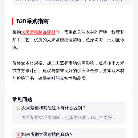
本质的常见疑问。
B2B采购指南
采购
大果紫檀装饰建材
时，需重点关注木材的产地、纹理和
加工工艺。优质的大果紫檀纹理清晰，色泽均匀，无明显瑕
疵。

价格受木材规格、加工工艺和市场供需影响，通常按平方米
或立方米计价。建议与信誉良好的供应商合作，并索取木材
的检验证书，确保材料的真实性和品质。
常见问题
大果紫檀和其他红木有什么区别？
问
大果紫檀纹理更细腻，色泽更红润，稳定性更好，适
合精细加工。相比之下，其他红木如花梨木纹理较
粗，色泽偏黄。
如何辨别大果紫檀的真伪？
问