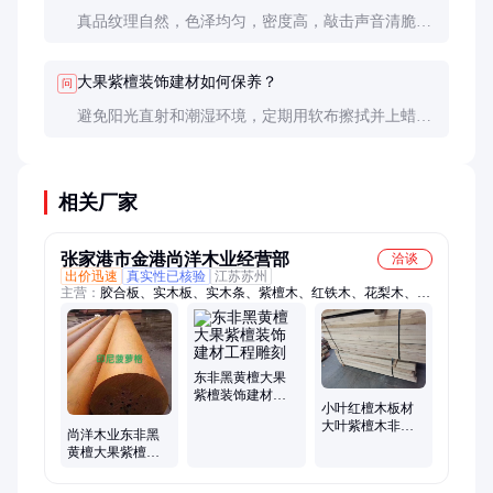
真品纹理自然，色泽均匀，密度高，敲击声音清脆。
仿制品纹理呆板，色泽不均，密度较低，可通过专业
检测仪器进一步确认。
大果紫檀装饰建材如何保养？
问
避免阳光直射和潮湿环境，定期用软布擦拭并上蜡保
养。避免使用化学清洁剂，以免损伤表面。
相关厂家
张家港市金港尚洋木业经营部
洽谈
出价迅速
真实性已核验
江苏苏州
主营：
胶合板、实木板、实木条、紫檀木、红铁木、花梨木、小
柚木、黑黄檀、风车木、乌金木、蛇桑木、紫心木、乌木水、檀
板材、沙比利、木板材、小巴花、雕刻工、塔立木、竹排架、香
花梨、质材料、牛角木、园林材、红斑马
东非黑黄檀大果
紫檀装饰建材工
小叶红檀木板材
程雕刻
大叶紫檀木非洲
尚洋木业东非黑
原木方料工程装
黄檀大果紫檀装
饰建材家具雕刻
饰建材工程雕刻