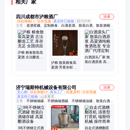
相关厂家
四川成都市泸粮酒厂
洽谈
综合体验L1
出价迅速
真实性已核验
四川泸州
主营：
老酒窖藏、定制粮食、白酒老酒、散装白酒、散装酒桶
装、散装白酒批发、老窖特曲、纯粮白酒、五粮原浆、白酒定
制、原浆酒白酒、老酒原浆酒、散酒原浆酒、散白酒批发、白酒
贴牌、粮食酒、青梅酒
泸粮 粮食散装高
粱酒 古法酿造工
白酒源头厂家 散
艺 库存充足 全国
装白酒原浆 高粱
泸粮 散装粮食高
供应
酒纯粮食酒批发
粱酒 芳香浓郁 质
专业酒厂代理定
量保证 厂家供应
制
济宁瑞斯特机械设备有限公司
洽谈
安心购
综合体验L0
真实工厂
回复及时
出价迅速
真实性已核验
山东莱芜
主营：
不锈钢储罐、不锈钢储酒罐、不锈钢储油罐、散装白酒储
存罐、加热罐、不锈钢搅拌罐、不锈钢发酵罐、立式储罐
3吨不锈钢立式酒
自走式酒糟翻茬