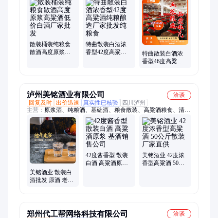
散装桶装纯粮食
特曲散装白酒浓
散酒高度原浆高
香型42度高粱酒
特曲散装白酒浓
粱酒低价白酒厂
纯粮酿造厂家批
香型46度高粱酒
家批发
发纯粮食
纯粮酿造厂家批
发纯粮食
泸州美铭酒业有限公司
洽谈
回复及时
出价迅速
真实性已核验
四川泸州
主营：
原浆酒、纯粮酒、基础酒、粮食散装、高粱酒粮食、清香
型、老基酒、白酒oem、白酒定制、贴牌白酒、八大基酒、公司
定制、纯粮基酒、公司老酒、基酒陈年、浓香型白酒、浓香型五
粮
42度酱香型 散装
美铭酒业 42度浓
白酒 高粱酒原浆
香型高粱酒 50公
基酒销售公司
斤散装 厂家直供
美铭酒业 散装白
酒批发 原酒 老基
酒高粱酒 可定制
包装
郑州代工帮网络科技有限公司
洽谈