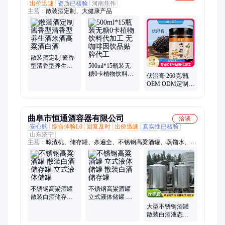
出价迅速
资质已核验
河南焦作
主营：
散装酒定制、大健康产品
散装酒定制 酱香
型清香型养生酒
500ml*15瓶装无
米酒高粱酒白酒
糖0卡植物饮料代
伏湿膏 260克/瓶
加工 无咖啡因饮
OEM ODM定制贴
品贴牌代工
牌代加工一站式
服务
曲阜市恒通酒容器有限公司
洽谈
安心购
综合体验L0
回复及时
出价迅速
真实性已核验
山东济宁
主营：
晾渣机、储存罐、条遍全、不锈钢高粱酒罐、蒸馏水、木
制条、条遍酒、粉碎机、定制条、裱糊瓶、散酒罐、酒推车、水
果酒、凉茬机、杨茬机、储酒罐、搅拌罐、运运罐、推酒车、原
桐木、冷却器、条编全、糊条编、原生态、包木制、酒容器
不锈钢高粱酒罐
不锈钢高粱酒罐
散装白酒储存罐
立式液体储罐 散
立式液体储罐
装白酒储存罐
大型不锈钢酒罐
散装白酒液态储
罐 高粱酿酒设备