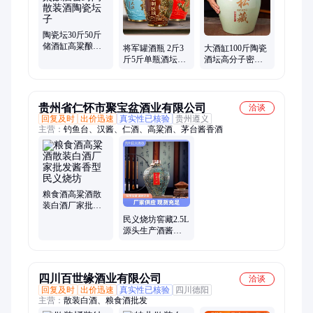
陶瓷坛30斤50斤
储酒缸高粱酿酒
将军罐酒瓶 2斤3
大酒缸100斤陶瓷
密封陶散装酒陶
斤5斤单瓶酒坛套
酒坛高分子密封
瓷坛子
装醉江南陶瓷酒
盖乌金釉雕刻定
具图片
做酒坛子厂家
贵州省仁怀市聚宝盆酒业有限公司
洽谈
回复及时
出价迅速
真实性已核验
贵州遵义
主营：
钓鱼台、汉酱、仁酒、高粱酒、茅台酱香酒
粮食酒高粱酒散
装白酒厂家批发
酱香型 民义烧坊
民义烧坊窖藏2.5L
源头生产酒酱香
型白酒 老酒收藏
四川百世缘酒业有限公司
洽谈
回复及时
出价迅速
真实性已核验
四川德阳
主营：
散装白酒、粮食酒批发