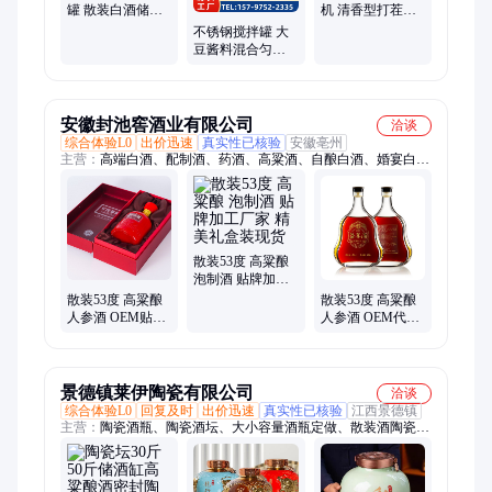
罐 散装白酒储存
机 清香型打茬机
罐 高粱酿酒设备
瑞斯特机械 操作
不锈钢搅拌罐 大
简单
豆酱料混合匀质
电加热反应釜 瑞
斯特
安徽封池窖酒业有限公司
洽谈
综合体验L0
出价迅速
真实性已核验
安徽亳州
主营：
高端白酒、配制酒、药酒、高粱酒、自酿白酒、婚宴白
酒、浓香型、酱香型、小参酒、企业酒、纯粮酒、石斛酒、人参
酒、散白酒、原浆酒、清香型、养生酒、贴牌定制酒、露酒定制
散装53度 高粱酿
泡制酒 贴牌加工
厂家 精美礼盒装
散装53度 高粱酿
散装53度 高粱酿
现货
人参酒 OEM贴牌
人参酒 OEM代加
厂家 24小时发货
工厂家 一件代发
礼盒装供应
景德镇莱伊陶瓷有限公司
洽谈
综合体验L0
回复及时
出价迅速
真实性已核验
江西景德镇
主营：
陶瓷酒瓶、陶瓷酒坛、大小容量酒瓶定做、散装酒陶瓷坛
子、陶瓷盆、荷花缸、储酒坛、瓷器缸、储酒罐、小酒瓶、定制
缸、陶瓷缸、陶瓷瓶、藏酒瓶、骨灰盒、空酒瓶、存酒缸、酒坛
子、陶瓷画、泡酒罐、白酒瓶、大口缸、陶瓷罐、瓷酒具