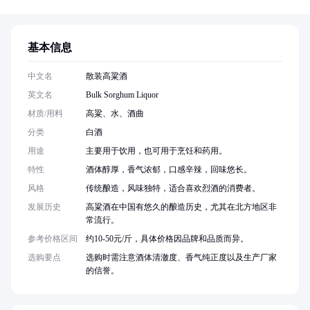
基本信息
中文名
散装高粱酒
英文名
Bulk Sorghum Liquor
材质/用料
高粱、水、酒曲
分类
白酒
用途
主要用于饮用，也可用于烹饪和药用。
特性
酒体醇厚，香气浓郁，口感辛辣，回味悠长。
风格
传统酿造，风味独特，适合喜欢烈酒的消费者。
发展历史
高粱酒在中国有悠久的酿造历史，尤其在北方地区非
常流行。
参考价格区间
约10-50元/斤，具体价格因品牌和品质而异。
选购要点
选购时需注意酒体清澈度、香气纯正度以及生产厂家
的信誉。