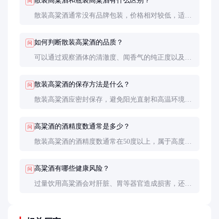
散装高粱酒和瓶装高粱酒有什么区别？
问
散装高粱酒通常没有品牌包装，价格相对较低，适合
日常饮用。瓶装高粱酒则有品牌保障，品质通常更稳
定，适合送礼或特殊场合。
如何判断散装高粱酒的品质？
问
可以通过观察酒体的清澈度、闻香气的纯正度以及品
尝口感来判断。优质的高粱酒应该酒体清澈，香气浓
郁，口感醇厚。
散装高粱酒的保存方法是什么？
问
散装高粱酒应密封保存，避免阳光直射和高温环境。
建议存放在阴凉干燥处，以保持酒品的风味和品质。
高粱酒的酒精度数通常是多少？
问
散装高粱酒的酒精度数通常在50度以上，属于高度白
酒。具体酒精度数因酿造工艺和原料的不同而有所差
异。
高粱酒有哪些健康风险？
问
过量饮用高粱酒会对肝脏、胃等器官造成损害，还可
能引发酒精中毒。建议适量饮用，避免空腹饮酒。