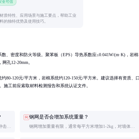
 安全可信
材质特性、应用场景与施工要点，帮助工业
料的独特优势及使用技巧。
、密度和防火等级。聚苯板（EPS）导热系数应≤0.041W/(m·K)，岩棉
网孔12-20mm。

-120元/平方米，岩棉系统约120-150元/平方米。建议选择有资质、
国家标准。施工前应索取材料检测报告和系统认证文件。
？
钢网是否会增加系统重量？
问
冲击性
钢网增加重量有限，通常每平方米增加1-2kg，对墙体荷
脱落，
载影响很小，但显著提高系统强度。