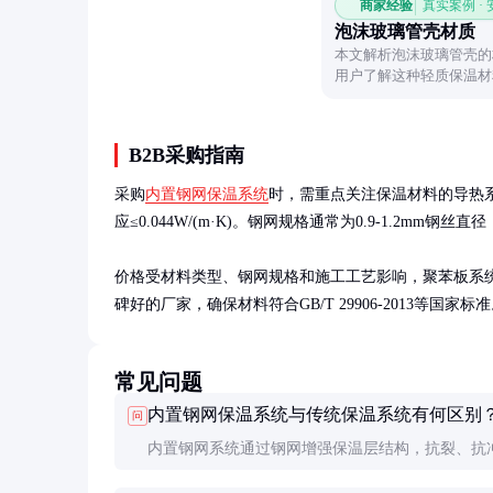
商家经验
真实案例 ·
泡沫玻璃管壳材质
本文解析泡沫玻璃管壳的
用户了解这种轻质保温材
B2B采购指南
采购
内置钢网保温系统
时，需重点关注保温材料的导热系数
应≤0.044W/(m·K)。钢网规格通常为0.9-1.2mm钢丝直径，
价格受材料类型、钢网规格和施工工艺影响，聚苯板系统约80
碑好的厂家，确保材料符合GB/T 29906-2013等
常见问题
内置钢网保温系统与传统保温系统有何区别
问
内置钢网系统通过钢网增强保温层结构，抗裂、抗
能更好，使用寿命更长。传统系统无钢网，易开裂