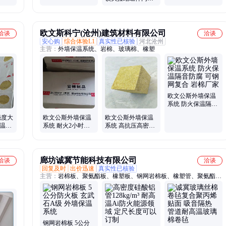
发货 施工方便
阻燃 节省成本
钢网保温系统 支持
定制 吸声降噪
欧文斯科宁(沧州)建筑材料有限公司
洽谈
洽谈
安心购
综合体验L1
真实性已核验
河北沧州
主营：
外墙保温系统、岩棉、玻璃棉、橡塑
欧文公斯外墙保温
系统 防火保温隔音
防腐 可钢网复合 岩
强度大
欧文公斯外墙保温
欧文公斯外墙保温
棉厂家
保温系
系统 耐火2小时耐
系统 高抗压高密度
合岩棉
温1000度 可钢网复
阻燃 可钢网复合 科
合 岩棉板
宁岩棉公司
廊坊诚冀节能科技有限公司
洽谈
洽谈
回复及时
出价迅速
真实性已核验
主营：
岩棉板、聚氨酯板、橡塑板、钢网岩棉板、橡塑管、聚氨酯管
壳、酚醛板、泡沫玻璃、泡沫玻璃管壳、STP真空绝热板、铝镁质隔
热毡、硅酸铝针刺毯、玻璃棉卷毡、玻璃棉板、电梯井隔音针刺毡、
硅酸铝防火包裹、纳米气凝胶毡、穿孔吸音板、挤塑板、匀质板、硅
酸盐板
钢网岩棉板 5公分