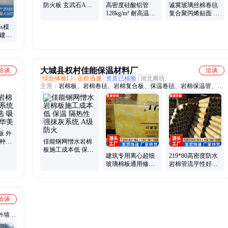
防火板 玄武石A级
高密度硅酸铝管
诚冀玻璃丝棉卷毡
外墙保温系统
128kg/m³ 耐高温Ai
复合聚丙烯贴面 吸
防火能源领域 定尺
音隔热 管道耐高温
ps模
长度可以订制
玻璃棉卷毡
 建筑
支持定
大城县权村佳能保温材料厂
洽谈
洽谈
综合体验L1
出价迅速
资质已核验
河北廊坊
主营：
岩棉板、岩棉卷毡、岩棉复合板、保温卷毡、岩棉保温管、岩
棉保温毡、微孔状保温棉、铝箔隔热棉
板 外
多种厚
佳能钢网憎水岩棉
降噪减
板施工成本低 保温
建筑专用离心超细
219*80高密度防水
隔热性强抹灰系统
玻璃棉板通用修饰
岩棉管流平性好保
A级防火
规格齐全
温隔热性强轻质高
强耐用
洽谈
外墙岩
醛玻璃