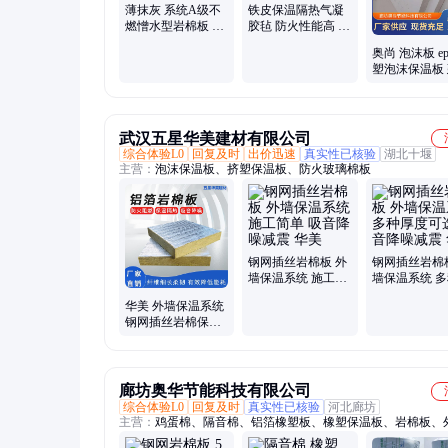
薄抹灰 系统A级不
铁皮保温隔热气凝
燃憎水型岩棉板 外
胶毡 防火性能高 规
墙保温防火双面钢
格1.5米宽 寿命长
奥尚 泡沫板 e
网插丝
塑泡沫保温板
材料聚苯板 
制
武汉五星华美建材有限公司
综合体验L0
回复及时
出价迅速
真实性已核验
湖北十堰
主营：
泡沫保温板、挤塑保温板、防火玻璃棉板
钢网插丝岩棉板 外
钢网插丝岩棉
墙保温系统 施工简
墙保温系统 
单 吸音降噪减震 华
度可选 吸音
华美 外墙保温系统
美
震 华美
钢网插丝岩棉保温
板 憎水防潮防腐 施
工简单
廊坊奥华节能科技有限公司
综合体验L0
回复及时
真实性已核验
河北廊坊
主营：
鸡蛋棉、隔音棉、铝箔橡塑板、橡塑保温板、岩棉板、
棉板、岩棉复合板、橡塑鸡蛋棉、外墙真石漆、玻璃棉、无甲