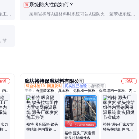
系统防火性能如何？
问
施工时
采用岩棉等A级材料时系统可达A级防火，聚苯板系统通
助。
过防火隔离带等措施也可满足B1级要求。
，节能
廊坊裕特保温材料有限公司
洽谈
洽谈
综合体验L0
回复及时
真实性已核验
湖南衡阳
、内置
主营：
石墨聚苯板、真金板、免拆模一体板、保温结构一体板、内置
聚苯板
保温一体板、聚氨酯保温板、聚合聚苯板、挤塑板
 实力
裕特 吸音隔热 锁头
裕特 源头厂家发货
头拉结
拉结组件内置钢网
锁头拉结组件内置
裕特 源头厂家发货
保温
保温系统 源头厂家
钢网保温系统 防火
锁头拉结组件内置