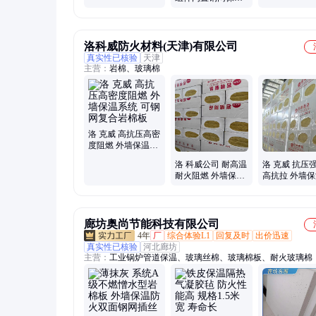
防火阻燃 誉腾
系统 施工方便
系统 实力源头工厂
性能稳定 誉腾
洛科威防火材料(天津)有限公司
真实性已核验
天津
主营：
岩棉、玻璃棉
洛 克威 高抗压高密
度阻燃 外墙保温系
统 可钢网复合岩棉
洛 科威公司 耐高温
洛 克威 抗压
板
耐火阻燃 外墙保温
高抗拉 外墙
系统 可钢网复合岩
统 可钢网复
棉板
板
廊坊奥尚节能科技有限公司
4年
厂
综合体验L1
回复及时
出价迅速
真实性已核验
河北廊坊
主营：
工业锅炉管道保温、玻璃丝棉、玻璃棉板、耐火玻璃棉