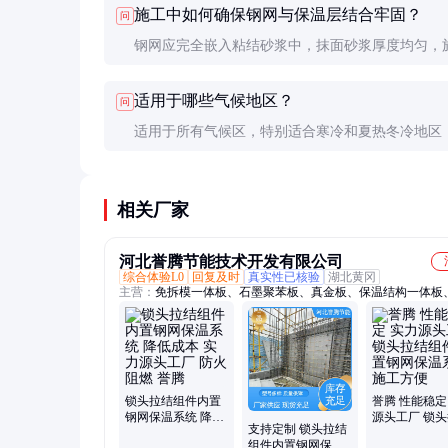
施工中如何确保钢网与保温层结合牢固？
问
耐久性较差。
钢网应完全嵌入粘结砂浆中，抹面砂浆厚度均匀，
用抹子压实，避免空鼓。必要时可采用机械固定辅
适用于哪些气候地区？
问
适用于所有气候区，特别适合寒冷和夏热冬冷地区
效果显著。在湿热地区需注意防潮处理。
相关厂家
河北誉腾节能技术开发有限公司
综合体验L0
回复及时
真实性已核验
湖北黄冈
主营：
免拆模一体板、石墨聚苯板、真金板、保温结构一体板
保温结构一体板、钢丝网架保温一体板、聚氨酯保温板、聚合
锁头拉结组件内置
誉腾 性能稳定
钢网保温系统 降低
源头工厂 锁
支持定制 锁头拉结
成本 实力源头工厂
组件内置钢网
组件内置钢网保温